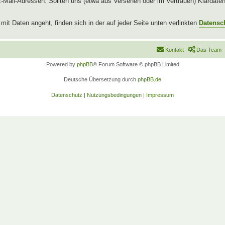
l-Adressen. Sollten uns (etwa aus Versehen oder im Vertrauen) Klardaten b
t Daten angeht, finden sich in der auf jeder Seite unten verlinkten
Datensc
Kontakt
Das Team
Powered by
phpBB
® Forum Software © phpBB Limited
Deutsche Übersetzung durch
phpBB.de
Datenschutz
|
Nutzungsbedingungen
|
Impressum