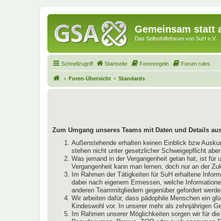
Gemeinsam statt a
Das Selbsthilfeforum von SuH e.V.
Schnellzugriff
Startseite
Forenregeln
Forum rules
Foren-Übersicht
Standards
Zum Umgang unseres Teams mit Daten und Details aus
Außenstehende erhalten keinen Einblick bzw Auskunft
stehen nicht unter gesetzlicher Schweigepflicht abe
Was jemand in der Vergangenheit getan hat, ist für 
Vergangenheit kann man lernen, doch nur an der Zu
Im Rahmen der Tätigkeiten für SuH erhaltene Infor
dabei nach eigenem Ermessen, welche Informationen 
anderen Teammitgliedern gegenüber gefordert werde
Wir arbeiten dafür, dass pädophile Menschen ein glü
Kindeswohl vor. In unserer mehr als zehnjährigen 
Im Rahmen unserer Möglichkeiten sorgen wir für die 