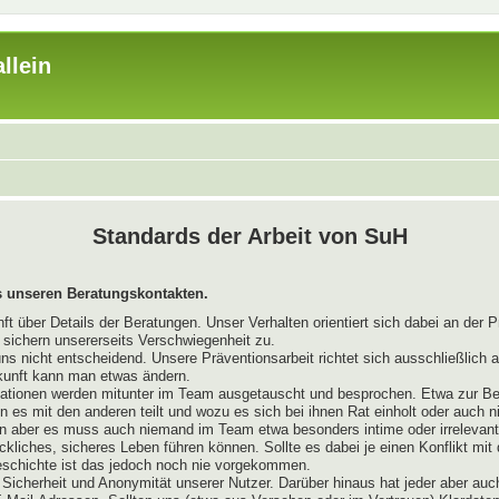
llein
Standards der Arbeit von SuH
 unseren Beratungskontakten.
 über Details der Beratungen. Unser Verhalten orientiert sich dabei an der P
r sichern unsererseits Verschwiegenheit zu.
uns nicht entscheidend. Unsere Präventionsarbeit richtet sich ausschließlich
kunft kann man etwas ändern.
mationen werden mitunter im Team ausgetauscht und besprochen. Etwa zur Be
es mit den anderen teilt und wozu es sich bei ihnen Rat einholt oder auch 
n aber es muss auch niemand im Team etwa besonders intime oder irrelevante
ckliches, sicheres Leben führen können. Sollte es dabei je einen Konflikt mi
Geschichte ist das jedoch noch nie vorgekommen.
Sicherheit und Anonymität unserer Nutzer. Darüber hinaus hat jeder aber auc