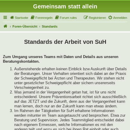
Gemeinsam statt allein
Startseite
Forenregeln
Forum rules
Registrieren
Anmelden
Foren-Übersicht
Standards
Standards der Arbeit von SuH
Zum Umgang unseres Teams mit Daten und Details aus unseren
Beratungskontakten.
Außenstehende erhalten keinen Einblick bzw Auskunft über Details
der Beratungen. Unser Verhalten orientiert sich dabei an der Praxis
der Schweigepflicht bei Ärzten und Therapeuten. Wir stehen nicht
unter gesetzlicher Schweigepflicht aber sichern unsererseits
Verschwiegenheit zu.
Was jemand in der Vergangenheit getan hat, ist für uns nicht
entscheidend. Unsere Präventionsarbeit richtet sich ausschließlich
auf das JETZT und die Zukunft, denn aus der Vergangenheit kann
man lernen, doch nur an der Zukunft kann man etwas ändern.
Im Rahmen der Tätigkeiten für SuH erhaltene Informationen
werden mitunter im Team ausgetauscht und besprochen. Etwa zur
Beratung und Supervision. Jedes Teammitglied entscheidet dabei
nach eigenem Ermessen, welche Informationen es mit den
anderen teilt und wozu es sich bei ihnen Rat einholt oder auch