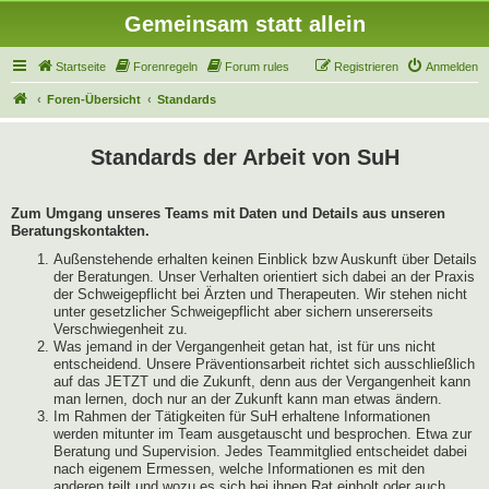
Gemeinsam statt allein
Startseite
Forenregeln
Forum rules
Registrieren
Anmelden
Foren-Übersicht
Standards
Standards der Arbeit von SuH
Zum Umgang unseres Teams mit Daten und Details aus unseren
Beratungskontakten.
Außenstehende erhalten keinen Einblick bzw Auskunft über Details
der Beratungen. Unser Verhalten orientiert sich dabei an der Praxis
der Schweigepflicht bei Ärzten und Therapeuten. Wir stehen nicht
unter gesetzlicher Schweigepflicht aber sichern unsererseits
Verschwiegenheit zu.
Was jemand in der Vergangenheit getan hat, ist für uns nicht
entscheidend. Unsere Präventionsarbeit richtet sich ausschließlich
auf das JETZT und die Zukunft, denn aus der Vergangenheit kann
man lernen, doch nur an der Zukunft kann man etwas ändern.
Im Rahmen der Tätigkeiten für SuH erhaltene Informationen
werden mitunter im Team ausgetauscht und besprochen. Etwa zur
Beratung und Supervision. Jedes Teammitglied entscheidet dabei
nach eigenem Ermessen, welche Informationen es mit den
anderen teilt und wozu es sich bei ihnen Rat einholt oder auch