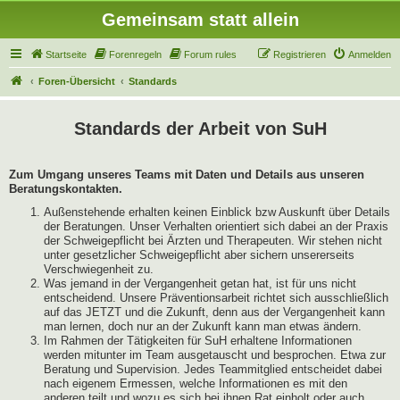
Gemeinsam statt allein
Startseite
Forenregeln
Forum rules
Registrieren
Anmelden
Foren-Übersicht
Standards
Standards der Arbeit von SuH
Zum Umgang unseres Teams mit Daten und Details aus unseren
Beratungskontakten.
Außenstehende erhalten keinen Einblick bzw Auskunft über Details
der Beratungen. Unser Verhalten orientiert sich dabei an der Praxis
der Schweigepflicht bei Ärzten und Therapeuten. Wir stehen nicht
unter gesetzlicher Schweigepflicht aber sichern unsererseits
Verschwiegenheit zu.
Was jemand in der Vergangenheit getan hat, ist für uns nicht
entscheidend. Unsere Präventionsarbeit richtet sich ausschließlich
auf das JETZT und die Zukunft, denn aus der Vergangenheit kann
man lernen, doch nur an der Zukunft kann man etwas ändern.
Im Rahmen der Tätigkeiten für SuH erhaltene Informationen
werden mitunter im Team ausgetauscht und besprochen. Etwa zur
Beratung und Supervision. Jedes Teammitglied entscheidet dabei
nach eigenem Ermessen, welche Informationen es mit den
anderen teilt und wozu es sich bei ihnen Rat einholt oder auch