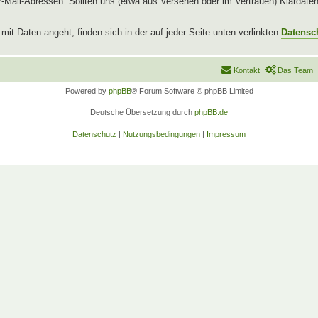
l-Adressen. Sollten uns (etwa aus Versehen oder im Vertrauen) Klardaten b
t Daten angeht, finden sich in der auf jeder Seite unten verlinkten
Datensc
Kontakt
Das Team
Powered by
phpBB
® Forum Software © phpBB Limited
Deutsche Übersetzung durch
phpBB.de
Datenschutz
|
Nutzungsbedingungen
|
Impressum