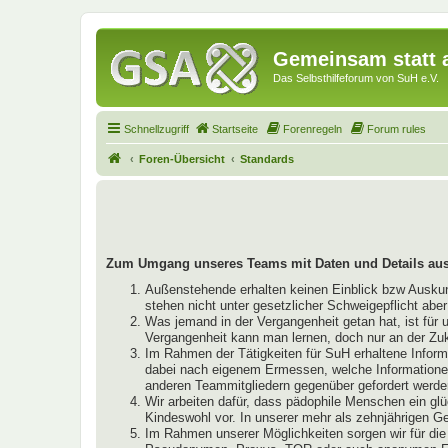
Gemeinsam statt a
Das Selbsthilfeforum von SuH e.V.
Schnellzugriff
Startseite
Forenregeln
Forum rules
Foren-Übersicht
Standards
Zum Umgang unseres Teams mit Daten und Details aus
Außenstehende erhalten keinen Einblick bzw Auskunft
stehen nicht unter gesetzlicher Schweigepflicht abe
Was jemand in der Vergangenheit getan hat, ist für 
Vergangenheit kann man lernen, doch nur an der Zu
Im Rahmen der Tätigkeiten für SuH erhaltene Infor
dabei nach eigenem Ermessen, welche Informationen 
anderen Teammitgliedern gegenüber gefordert werde
Wir arbeiten dafür, dass pädophile Menschen ein glü
Kindeswohl vor. In unserer mehr als zehnjährigen 
Im Rahmen unserer Möglichkeiten sorgen wir für die 