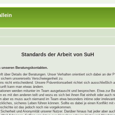
llein
Standards der Arbeit von SuH
 unseren Beratungskontakten.
 über Details der Beratungen. Unser Verhalten orientiert sich dabei an der P
r sichern unsererseits Verschwiegenheit zu.
uns nicht entscheidend. Unsere Präventionsarbeit richtet sich ausschließlich
kunft kann man etwas ändern.
mationen werden mitunter im Team ausgetauscht und besprochen. Etwa zur Be
es mit den anderen teilt und wozu es sich bei ihnen Rat einholt oder auch 
n aber es muss auch niemand im Team etwa besonders intime oder irrelevante
ckliches, sicheres Leben führen können. Sollte es dabei je einen Konflikt mi
Geschichte ist das jedoch noch nie vorgekommen.
Sicherheit und Anonymität unserer Nutzer. Darüber hinaus hat jeder aber auc