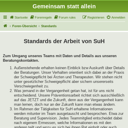
Gemeinsam statt allein
Startseite
Forenregeln
Forum rules
Registrieren
Anmelden
Foren-Übersicht
Standards
Standards der Arbeit von SuH
Zum Umgang unseres Teams mit Daten und Details aus unseren
Beratungskontakten.
Außenstehende erhalten keinen Einblick bzw Auskunft über Details
der Beratungen. Unser Verhalten orientiert sich dabei an der Praxis
der Schweigepflicht bei Ärzten und Therapeuten. Wir stehen nicht
unter gesetzlicher Schweigepflicht aber sichern unsererseits
Verschwiegenheit zu.
Was jemand in der Vergangenheit getan hat, ist für uns nicht
entscheidend. Unsere Präventionsarbeit richtet sich ausschließlich
auf das JETZT und die Zukunft, denn aus der Vergangenheit kann
man lernen, doch nur an der Zukunft kann man etwas ändern.
Im Rahmen der Tätigkeiten für SuH erhaltene Informationen
werden mitunter im Team ausgetauscht und besprochen. Etwa zur
Beratung und Supervision. Jedes Teammitglied entscheidet dabei
nach eigenem Ermessen, welche Informationen es mit den
anderen teilt und wozu es sich bei ihnen Rat einholt oder auch