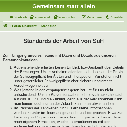
Gemeinsam statt allein
Startseite
Forenregeln
Forum rules
Registrieren
Anmelden
Foren-Übersicht
Standards
Standards der Arbeit von SuH
Zum Umgang unseres Teams mit Daten und Details aus unseren
Beratungskontakten.
Außenstehende erhalten keinen Einblick bzw Auskunft über Details
der Beratungen. Unser Verhalten orientiert sich dabei an der Praxis
der Schweigepflicht bei Ärzten und Therapeuten. Wir stehen nicht
unter gesetzlicher Schweigepflicht aber sichern unsererseits
Verschwiegenheit zu.
Was jemand in der Vergangenheit getan hat, ist für uns nicht
entscheidend. Unsere Präventionsarbeit richtet sich ausschließlich
auf das JETZT und die Zukunft, denn aus der Vergangenheit kann
man lernen, doch nur an der Zukunft kann man etwas ändern.
Im Rahmen der Tätigkeiten für SuH erhaltene Informationen
werden mitunter im Team ausgetauscht und besprochen. Etwa zur
Beratung und Supervision. Jedes Teammitglied entscheidet dabei
nach eigenem Ermessen, welche Informationen es mit den
anderen teilt und wozu es sich bei ihnen Rat einholt oder auch