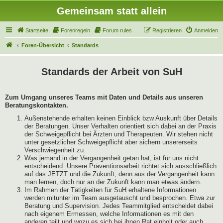
Gemeinsam statt allein
Startseite
Forenregeln
Forum rules
Registrieren
Anmelden
Foren-Übersicht
Standards
Standards der Arbeit von SuH
Zum Umgang unseres Teams mit Daten und Details aus unseren
Beratungskontakten.
Außenstehende erhalten keinen Einblick bzw Auskunft über Details
der Beratungen. Unser Verhalten orientiert sich dabei an der Praxis
der Schweigepflicht bei Ärzten und Therapeuten. Wir stehen nicht
unter gesetzlicher Schweigepflicht aber sichern unsererseits
Verschwiegenheit zu.
Was jemand in der Vergangenheit getan hat, ist für uns nicht
entscheidend. Unsere Präventionsarbeit richtet sich ausschließlich
auf das JETZT und die Zukunft, denn aus der Vergangenheit kann
man lernen, doch nur an der Zukunft kann man etwas ändern.
Im Rahmen der Tätigkeiten für SuH erhaltene Informationen
werden mitunter im Team ausgetauscht und besprochen. Etwa zur
Beratung und Supervision. Jedes Teammitglied entscheidet dabei
nach eigenem Ermessen, welche Informationen es mit den
anderen teilt und wozu es sich bei ihnen Rat einholt oder auch