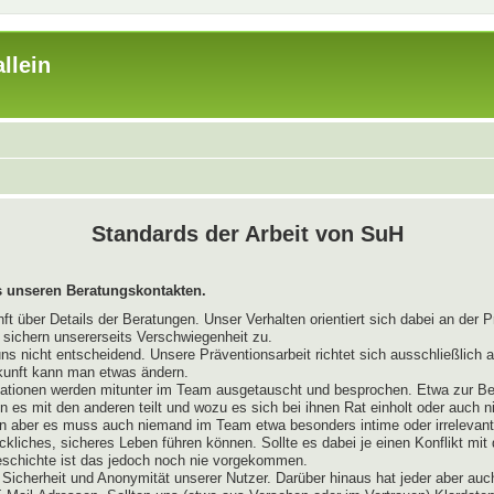
llein
Standards der Arbeit von SuH
 unseren Beratungskontakten.
 über Details der Beratungen. Unser Verhalten orientiert sich dabei an der P
r sichern unsererseits Verschwiegenheit zu.
uns nicht entscheidend. Unsere Präventionsarbeit richtet sich ausschließlich
kunft kann man etwas ändern.
mationen werden mitunter im Team ausgetauscht und besprochen. Etwa zur Be
es mit den anderen teilt und wozu es sich bei ihnen Rat einholt oder auch 
n aber es muss auch niemand im Team etwa besonders intime oder irrelevante
ckliches, sicheres Leben führen können. Sollte es dabei je einen Konflikt mi
Geschichte ist das jedoch noch nie vorgekommen.
Sicherheit und Anonymität unserer Nutzer. Darüber hinaus hat jeder aber auc