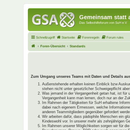
Gemeinsam statt a
Das Selbsthilfeforum von SuH e.V.
Schnellzugriff
Startseite
Forenregeln
Forum rules
Foren-Übersicht
Standards
Zum Umgang unseres Teams mit Daten und Details aus
Außenstehende erhalten keinen Einblick bzw Auskunft
stehen nicht unter gesetzlicher Schweigepflicht abe
Was jemand in der Vergangenheit getan hat, ist für 
Vergangenheit kann man lernen, doch nur an der Zu
Im Rahmen der Tätigkeiten für SuH erhaltene Infor
dabei nach eigenem Ermessen, welche Informationen 
anderen Teammitgliedern gegenüber gefordert werde
Wir arbeiten dafür, dass pädophile Menschen ein glü
Kindeswohl vor. In unserer mehr als zehnjährigen 
Im Rahmen unserer Möglichkeiten sorgen wir für die 