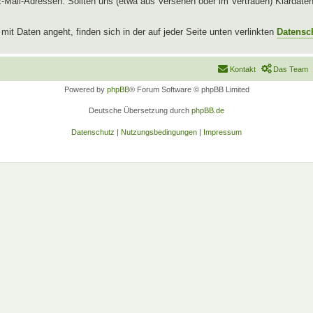
l-Adressen. Sollten uns (etwa aus Versehen oder im Vertrauen) Klardaten b
t Daten angeht, finden sich in der auf jeder Seite unten verlinkten
Datensc
Kontakt
Das Team
Powered by
phpBB
® Forum Software © phpBB Limited
Deutsche Übersetzung durch
phpBB.de
Datenschutz
|
Nutzungsbedingungen
|
Impressum