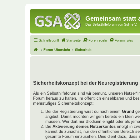
Gemeinsam statt a
Das Selbsthilfeforum von SuH e.V.
Schnellzugriff
Startseite
Forenregeln
Forum rules
Foren-Übersicht
Sicherheit
Sicherheitskonzept bei der Neuregistrierung
Als ein Selbsthilfeforum sind wir bemüht, unseren Nutzer*
Forum heraus zu halten. Im öffentlich einsehbaren und bes
mehrstufiges Sicherheitskonzept:
Bei der Registrierung wirst du nach einem
Grund
gef
angibst. Damit möchten wir gern bereits ein klein w
müssen. Wer dort nur Blödsinn eingibt oder als jema
Die
Aktivierung deines Nutzerkontos
erfolgt in zw
kannst du zunächst, nur den öffentlichen Bereich se
gesamte Forum einzusehen. Dies dient dazu, dass si