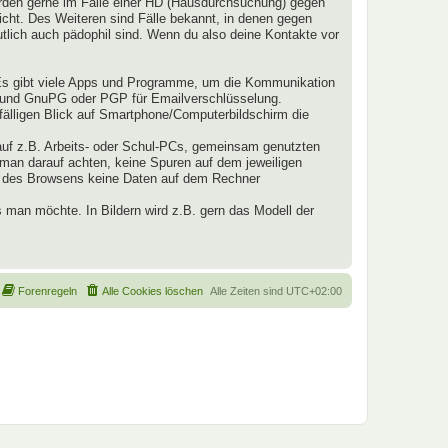
werden gerne im Falle einer HD (Hausdurchsuchung) gegen
nicht. Des Weiteren sind Fälle bekannt, in denen gegen
lich auch pädophil sind. Wenn du also deine Kontakte vor
Es gibt viele Apps und Programme, um die Kommunikation
z und GnuPG oder PGP für Emailverschlüsselung.
fälligen Blick auf Smartphone/Computerbildschirm die
auf z.B. Arbeits- oder Schul-PCs, gemeinsam genutzten
 man darauf achten, keine Spuren auf dem jeweiligen
nd des Browsens keine Daten auf dem Rechner
 man möchte. In Bildern wird z.B. gern das Modell der
Forenregeln
Alle Cookies löschen
Alle Zeiten sind
UTC+02:00