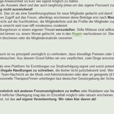
e Anwesenheit so kurz wie irgend möglich zu halten.
als Ausweis dient und das auch langfristig (etwa um das eigene Passwort zu
g nicht ausreichend!
ert. Das ist als eine Gewöhnungsphase für neue Mitglieder gedacht und damit 
len Zugriff auf das Forum, allerdings erscheinen deine Beiträge erst nach
Mod
cht auf die Suchfunktion, die Mitgliederliste und die Profile der Mitglieder z
 erreicht wird man idR mindestens moderiert.
ellungsforum in einem eigenen Thread
vorzustellen
. Stille Mitleser sind wil
t wird binnen ca. einem Monat gelöscht, wie in den
Regeln
nachzulesen ist. Dies
blockieren oder die Mitgliederstatistik verzerren.
och ist es prinzipiell unmöglich zu verhindern, dass böswillige Parteien ode
ssbrauchen. Aus diesem Grund fühlen wir uns verpflichtet, zwei Dinge anzum
ls eine Plattform für Ermittlungen zur Strafverfolgung eignet und somit poten
 illegale Handlungen zu schreiben
, die bisher nicht justizbekannt sind. We
er Team-Nachricht an die Mods und Administratoren oder aber an geeignete (d.
ssionelle Therapeut*innen unterliegen laut deutscher Gesetzgebung der Schwei
ersönlich mit anderen Forumsmitgliedern zu treffen
oder Realdaten wie Na
iflicher Überlegung mag das im Einzelfall möglich oder ratsam erscheinen.
tet, tut das
auf eigene Verantwortung. Wir raten klar davon ab!