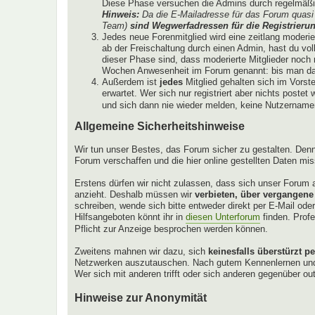
Diese Phase versuchen die Admins durch regelmäßig
Hinweis:
Da die E-Mailadresse für das Forum quasi 
Team)
sind Wegwerfadressen für die Registrierun
Jedes neue Forenmitglied wird eine zeitlang moderi
ab der Freischaltung durch einen Admin, hast du vol
dieser Phase sind, dass moderierte Mitglieder noch ni
Wochen Anwesenheit im Forum genannt: bis man das
Außerdem ist
jedes
Mitglied gehalten sich im Vorst
erwartet. Wer sich nur registriert aber nichts poste
und sich dann nie wieder melden, keine Nutzernamen 
Allgemeine Sicherheitshinweise
Wir tun unser Bestes, das Forum sicher zu gestalten. Denn
Forum verschaffen und die hier online gestellten Daten mi
Erstens dürfen wir nicht zulassen, dass sich unser Forum a
anzieht. Deshalb müssen wir
verbieten, über vergangene
schreiben, wende sich bitte entweder direkt per E-Mail od
Hilfsangeboten könnt ihr in
diesen Unterforum
finden. Profe
Pflicht zur Anzeige besprochen werden können.
Zweitens mahnen wir dazu, sich
keinesfalls überstürzt p
Netzwerken auszutauschen. Nach gutem Kennenlernen und re
Wer sich mit anderen trifft oder sich anderen gegenüber ou
Hinweise zur Anonymität