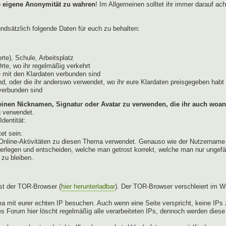
e eigene Anonymität zu wahren
! Im Allgemeinen solltet ihr immer darauf ac
dsätzlich folgende Daten für euch zu behalten:
te), Schule, Arbeitsplatz
Orte, wo ihr regelmäßig verkehrt
 mit den Klardaten verbunden sind
d, oder die ihr anderswo verwendet, wo ihr eure Klardaten preisgegeben habt 
 verbunden sind
einen Nicknamen, Signatur oder Avatar zu verwenden, die ihr auch woan
g verwendet.
dentität:
et sein.
ür Online-Aktivitäten zu diesen Thema verwendet. Genauso wie der Nutzername
berlegen und entscheiden, welche man getrost korrekt, welche man nur ungefä
 zu bleiben.
st der TOR-Browser (
hier herunterladbar
). Der TOR-Browser verschleiert im W
a mit eurer echten IP besuchen. Auch wenn eine Seite verspricht, keine IPs z
s Forum hier löscht regelmäßig alle verarbeiteten IPs, dennoch werden dies