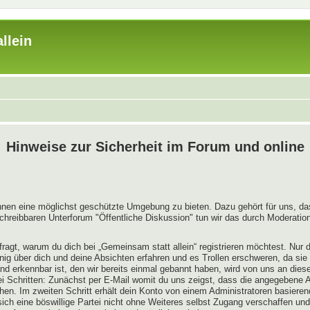
llein
Hinweise zur Sicherheit im Forum und online
innen eine möglichst geschützte Umgebung zu bieten. Dazu gehört für uns, das
chreibbaren Unterforum "Öffentliche Diskussion" tun wir das durch Moderation
ragt, warum du dich bei „Gemeinsam statt allein“ registrieren möchtest. Nur
enig über dich und deine Absichten erfahren und es Trollen erschweren, da sie
nd erkennbar ist, den wir bereits einmal gebannt haben, wird von uns an diese
ei Schritten: Zunächst per E-Mail womit du uns zeigst, dass die angegebene A
hen. Im zweiten Schritt erhält dein Konto von einem Administratoren basiere
ch eine böswillige Partei nicht ohne Weiteres selbst Zugang verschaffen und