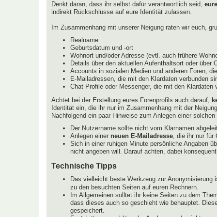
Denkt daran, dass ihr selbst dafür verantwortlich seid,
eur
indirekt Rückschlüsse auf eure Identität zulassen.
Im Zusammenhang mit unserer Neigung raten wir euch, grun
Realname
Geburtsdatum und -ort
Wohnort und/oder Adresse (evtl. auch frühere Wohnor
Details über den aktuellen Aufenthaltsort oder über 
Accounts in sozialen Medien und anderen Foren, die
E-Mailadressen, die mit den Klardaten verbunden sin
Chat-Profile oder Messenger, die mit den Klardaten
Achtet bei der Erstellung eures Forenprofils auch darauf,
k
Identität ein, die ihr nur im Zusammenhang mit der Neigun
Nachfolgend ein paar Hinweise zum Anlegen einer solchen I
Der Nutzername sollte nicht vom Klarnamen abgeleit
Anlegen einer
neuen E-Mailadresse
, die ihr nur f
Sich in einer ruhigen Minute persönliche Angaben ü
nicht angeben will. Darauf achten, dabei konsequent
Technische Tipps
Das vielleicht beste Werkzeug zur Anonymisierung i
zu den besuchten Seiten auf euren Rechnern.
Im Allgemeinen solltet ihr keine Seiten zu dem Them
dass dieses auch so geschieht wie behauptet. Diese
gespeichert.