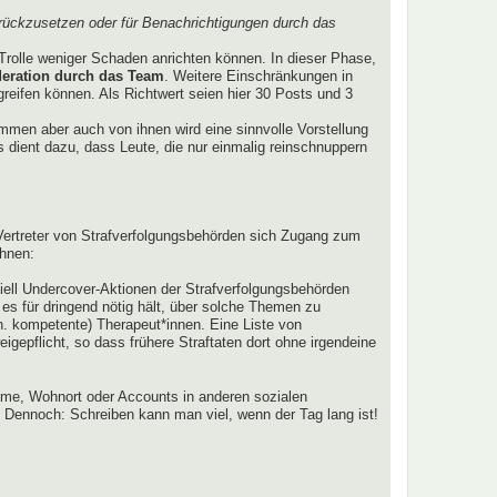
rückzusetzen oder für Benachrichtigungen durch das
Trolle weniger Schaden anrichten können. In dieser Phase,
eration durch das Team
. Weitere Einschränkungen in
ugreifen können. Als Richtwert seien hier 30 Posts und 3
lkommen aber auch von ihnen wird eine sinnvolle Vorstellung
 dient dazu, dass Leute, die nur einmalig reinschnuppern
r Vertreter von Strafverfolgungsbehörden sich Zugang zum
ahnen:
tiell Undercover-Aktionen der Strafverfolgungsbehörden
r es für dringend nötig hält, über solche Themen zu
h. kompetente) Therapeut*innen. Eine Liste von
gepflicht, so dass frühere Straftaten dort ohne irgendeine
me, Wohnort oder Accounts in anderen sozialen
 Dennoch: Schreiben kann man viel, wenn der Tag lang ist!