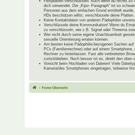
Festplatten verschlüsseln. Auch wenn du nichts zu 
dich verwendet. Der „Kipo- Paragraph“ ist so schwam
Personen aus dem einfachen Grund ermittelt wurde, 
HDs beschützen willst, verschlüssele deine Platten.
Keine Kontaktdaten von anderen Pädophilen unversch
Verschlüssele deine Kommunikation! Wenn du Email
zu verschlüsseln, wie z.B. Signal oder Threema s
Wer nicht durch seine eigene Unachtsamkeit geoutet
sexuelle Orientierung erraten können.
Am besten keine Pädophilie-bezogenen Sachen auf R
PCs (Familienrechner) oder auf einem Smartphone, d
Rechner zu hinterlassen. Fast alle verbreiteten B
zurückbleiben. Noch besser ist es, direkt den obe
Vorsicht beim Hochladen von Dateien! Viele Dateity
Kamera/des Smartphones eingetragen, teilweise find
Foren-Übersicht