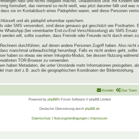
verbergen hast und nichts Illegales machst. Urlaubsfotos usw. mit Kindern 
mig formuliert, das niemand so recht weiß, was jetzt darunter fällt und was 
dass sie im Kontaktbuch eines Pädophilen waren, weil diese Personen vermut
lüsselt und als pädophil erkennbar speichern.
s oder SMS versendest, sind diese genauso gut geschützt wie Postkarten. 
owie WhatsApp (bei vereinbarter End-zu-End Verschlüsselung) als SMS Ersat
 werden will, sollte zusehen, dass Fremde oder Freunde nicht durch einen zu
echnern durchführen, auf denen andere Personen Zugriff haben. Also nicht 
ass manchmal unbeaufsichtigt herumliegt. Falls es nicht anders geht, sollte
rowser haben so etwas wie einen Inkognito-Modus, bei dessen Nutzung währe
n erwähnten TOR-Browser zu verwenden.
pen haben Metadaten, die unter Umstände mehr Informationen preisgeben, als
et man dort z.B. auch die geographischen Koordinaten der Bildentstehung.
Kontakt
Das Team
Powered by
phpBB
® Forum Software © phpBB Limited
Deutsche Übersetzung durch
phpBB.de
Datenschutz
|
Nutzungsbedingungen
|
Impressum