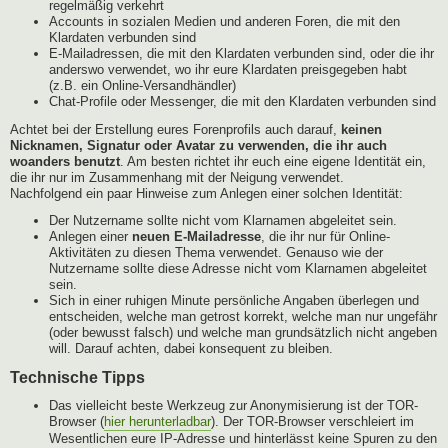
regelmäßig verkehrt
Accounts in sozialen Medien und anderen Foren, die mit den
Klardaten verbunden sind
E-Mailadressen, die mit den Klardaten verbunden sind, oder die ihr
anderswo verwendet, wo ihr eure Klardaten preisgegeben habt
(z.B. ein Online-Versandhändler)
Chat-Profile oder Messenger, die mit den Klardaten verbunden sind
Achtet bei der Erstellung eures Forenprofils auch darauf,
keinen
Nicknamen, Signatur oder Avatar zu verwenden, die ihr auch
woanders benutzt
. Am besten richtet ihr euch eine eigene Identität ein,
die ihr nur im Zusammenhang mit der Neigung verwendet.
Nachfolgend ein paar Hinweise zum Anlegen einer solchen Identität:
Der Nutzername sollte nicht vom Klarnamen abgeleitet sein.
Anlegen einer
neuen E-Mailadresse
, die ihr nur für Online-
Aktivitäten zu diesen Thema verwendet. Genauso wie der
Nutzername sollte diese Adresse nicht vom Klarnamen abgeleitet
sein.
Sich in einer ruhigen Minute persönliche Angaben überlegen und
entscheiden, welche man getrost korrekt, welche man nur ungefähr
(oder bewusst falsch) und welche man grundsätzlich nicht angeben
will. Darauf achten, dabei konsequent zu bleiben.
Technische Tipps
Das vielleicht beste Werkzeug zur Anonymisierung ist der TOR-
Browser (
hier herunterladbar
). Der TOR-Browser verschleiert im
Wesentlichen eure IP-Adresse und hinterlässt keine Spuren zu den