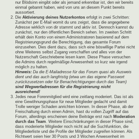
nur Blödsinn eingibt oder als jemand erkennbar ist, den wir bereits
einmal gebannt haben, wird von uns an diesem Punkt bereits
aussortiert.
Die
Aktivierung deines Nutzerkontos
erfolgt in zwei Schritten:
Zunächst per E-Mail womit du uns zeigst, dass die angegebene
Adresse wirklich von dir stammt und aktiv ist. Dennoch kannst du
zunächst, nur den öffentlichen Bereich sehen. Im zweiten Schritt
erhält dein Konto von einem Administratoren basierend auf dem
Registrierungsgrund die Berechtigung, das gesamte Forum
einzusehen. Dies dient dazu, dass sich eine böswillige Partei nicht
ohne Weiteres selbst Zugang verschaffen und alles von der
Nutzerschaft Geschriebene lesen kann. Diese Phase versuchen
die Admins durch regelmäßige Anwesenheit so kurz wie irgend
möglich zu halten.
Hinweis:
Da die E-Mailadresse für das Forum quasi als Ausweis
dient und das auch langfristig (etwa um das eigene Passwort
zurückzusetzen oder für Benachrichtigungen durch das Team)
sind Wegwerfadressen für die Registrierung nicht
ausreichend!
Jedes neue Forenmitglied wird eine zeitlang moderiert. Das ist als
eine Gewöhnungsphase für neue Mitglieder gedacht und damit
Trolle weniger Schaden anrichten können. In dieser Phase, ab der
Freischaltung durch einen Admin, hast du vollen Zugriff auf das
Forum, allerdings erscheinen deine Beiträge erst nach
Moderation
durch das Team
. Weitere Einschränkungen in dieser Phase sind,
dass moderierte Mitglieder noch nicht auf die Suchfunktion, die
Mitgliederliste und die Profile der Mitglieder zugreifen können. Als
Richtwert seien hier 30 Posts und 3 Wochen Anwesenheit im