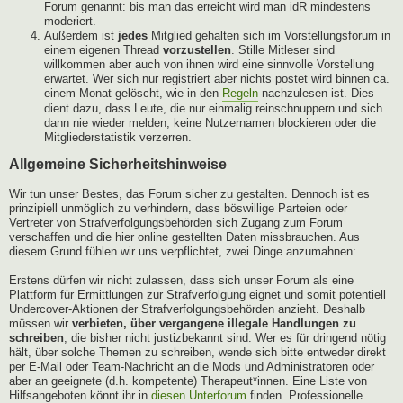
Forum genannt: bis man das erreicht wird man idR mindestens
moderiert.
Außerdem ist
jedes
Mitglied gehalten sich im Vorstellungsforum in
einem eigenen Thread
vorzustellen
. Stille Mitleser sind
willkommen aber auch von ihnen wird eine sinnvolle Vorstellung
erwartet. Wer sich nur registriert aber nichts postet wird binnen ca.
einem Monat gelöscht, wie in den
Regeln
nachzulesen ist. Dies
dient dazu, dass Leute, die nur einmalig reinschnuppern und sich
dann nie wieder melden, keine Nutzernamen blockieren oder die
Mitgliederstatistik verzerren.
Allgemeine Sicherheitshinweise
Wir tun unser Bestes, das Forum sicher zu gestalten. Dennoch ist es
prinzipiell unmöglich zu verhindern, dass böswillige Parteien oder
Vertreter von Strafverfolgungsbehörden sich Zugang zum Forum
verschaffen und die hier online gestellten Daten missbrauchen. Aus
diesem Grund fühlen wir uns verpflichtet, zwei Dinge anzumahnen:
Erstens dürfen wir nicht zulassen, dass sich unser Forum als eine
Plattform für Ermittlungen zur Strafverfolgung eignet und somit potentiell
Undercover-Aktionen der Strafverfolgungsbehörden anzieht. Deshalb
müssen wir
verbieten, über vergangene illegale Handlungen zu
schreiben
, die bisher nicht justizbekannt sind. Wer es für dringend nötig
hält, über solche Themen zu schreiben, wende sich bitte entweder direkt
per E-Mail oder Team-Nachricht an die Mods und Administratoren oder
aber an geeignete (d.h. kompetente) Therapeut*innen. Eine Liste von
Hilfsangeboten könnt ihr in
diesen Unterforum
finden. Professionelle