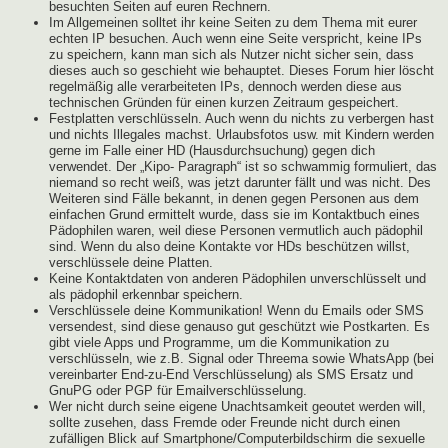
besuchten Seiten auf euren Rechnern.
Im Allgemeinen solltet ihr keine Seiten zu dem Thema mit eurer
echten IP besuchen. Auch wenn eine Seite verspricht, keine IPs
zu speichern, kann man sich als Nutzer nicht sicher sein, dass
dieses auch so geschieht wie behauptet. Dieses Forum hier löscht
regelmäßig alle verarbeiteten IPs, dennoch werden diese aus
technischen Gründen für einen kurzen Zeitraum gespeichert.
Festplatten verschlüsseln. Auch wenn du nichts zu verbergen hast
und nichts Illegales machst. Urlaubsfotos usw. mit Kindern werden
gerne im Falle einer HD (Hausdurchsuchung) gegen dich
verwendet. Der „Kipo- Paragraph“ ist so schwammig formuliert, das
niemand so recht weiß, was jetzt darunter fällt und was nicht. Des
Weiteren sind Fälle bekannt, in denen gegen Personen aus dem
einfachen Grund ermittelt wurde, dass sie im Kontaktbuch eines
Pädophilen waren, weil diese Personen vermutlich auch pädophil
sind. Wenn du also deine Kontakte vor HDs beschützen willst,
verschlüssele deine Platten.
Keine Kontaktdaten von anderen Pädophilen unverschlüsselt und
als pädophil erkennbar speichern.
Verschlüssele deine Kommunikation! Wenn du Emails oder SMS
versendest, sind diese genauso gut geschützt wie Postkarten. Es
gibt viele Apps und Programme, um die Kommunikation zu
verschlüsseln, wie z.B. Signal oder Threema sowie WhatsApp (bei
vereinbarter End-zu-End Verschlüsselung) als SMS Ersatz und
GnuPG oder PGP für Emailverschlüsselung.
Wer nicht durch seine eigene Unachtsamkeit geoutet werden will,
sollte zusehen, dass Fremde oder Freunde nicht durch einen
zufälligen Blick auf Smartphone/Computerbildschirm die sexuelle