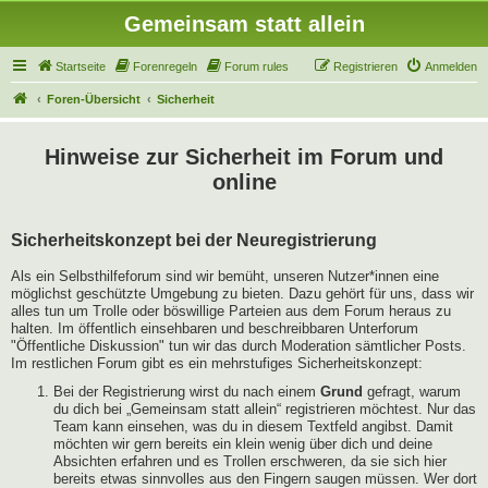
Gemeinsam statt allein
Startseite
Forenregeln
Forum rules
Registrieren
Anmelden
Foren-Übersicht
Sicherheit
Hinweise zur Sicherheit im Forum und
online
Sicherheitskonzept bei der Neuregistrierung
Als ein Selbsthilfeforum sind wir bemüht, unseren Nutzer*innen eine
möglichst geschützte Umgebung zu bieten. Dazu gehört für uns, dass wir
alles tun um Trolle oder böswillige Parteien aus dem Forum heraus zu
halten. Im öffentlich einsehbaren und beschreibbaren Unterforum
"Öffentliche Diskussion" tun wir das durch Moderation sämtlicher Posts.
Im restlichen Forum gibt es ein mehrstufiges Sicherheitskonzept:
Bei der Registrierung wirst du nach einem
Grund
gefragt, warum
du dich bei „Gemeinsam statt allein“ registrieren möchtest. Nur das
Team kann einsehen, was du in diesem Textfeld angibst. Damit
möchten wir gern bereits ein klein wenig über dich und deine
Absichten erfahren und es Trollen erschweren, da sie sich hier
bereits etwas sinnvolles aus den Fingern saugen müssen. Wer dort