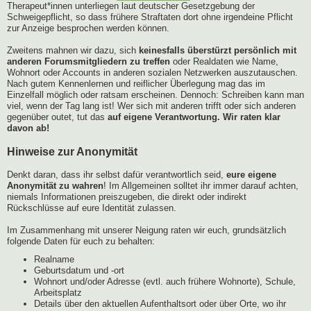
Therapeut*innen unterliegen laut deutscher Gesetzgebung der
Schweigepflicht, so dass frühere Straftaten dort ohne irgendeine Pflicht
zur Anzeige besprochen werden können.
Zweitens mahnen wir dazu, sich
keinesfalls überstürzt persönlich mit
anderen Forumsmitgliedern zu treffen
oder Realdaten wie Name,
Wohnort oder Accounts in anderen sozialen Netzwerken auszutauschen.
Nach gutem Kennenlernen und reiflicher Überlegung mag das im
Einzelfall möglich oder ratsam erscheinen. Dennoch: Schreiben kann man
viel, wenn der Tag lang ist! Wer sich mit anderen trifft oder sich anderen
gegenüber outet, tut das
auf eigene Verantwortung. Wir raten klar
davon ab!
Hinweise zur Anonymität
Denkt daran, dass ihr selbst dafür verantwortlich seid,
eure eigene
Anonymität zu wahren
! Im Allgemeinen solltet ihr immer darauf achten,
niemals Informationen preiszugeben, die direkt oder indirekt
Rückschlüsse auf eure Identität zulassen.
Im Zusammenhang mit unserer Neigung raten wir euch, grundsätzlich
folgende Daten für euch zu behalten:
Realname
Geburtsdatum und -ort
Wohnort und/oder Adresse (evtl. auch frühere Wohnorte), Schule,
Arbeitsplatz
Details über den aktuellen Aufenthaltsort oder über Orte, wo ihr