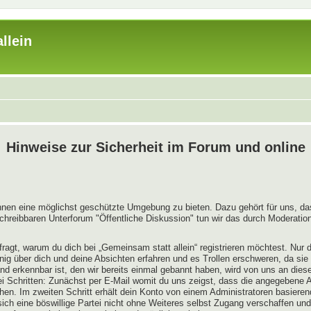
llein
Hinweise zur Sicherheit im Forum und online
innen eine möglichst geschützte Umgebung zu bieten. Dazu gehört für uns, das
chreibbaren Unterforum "Öffentliche Diskussion" tun wir das durch Moderation
ragt, warum du dich bei „Gemeinsam statt allein“ registrieren möchtest. Nur
enig über dich und deine Absichten erfahren und es Trollen erschweren, da sie
nd erkennbar ist, den wir bereits einmal gebannt haben, wird von uns an diese
ei Schritten: Zunächst per E-Mail womit du uns zeigst, dass die angegebene A
hen. Im zweiten Schritt erhält dein Konto von einem Administratoren basiere
ch eine böswillige Partei nicht ohne Weiteres selbst Zugang verschaffen und