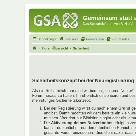
Gemeinsam statt a
Das Selbsthilfeforum von SuH e.V.
Schnellzugriff
Startseite
Forenregeln
Forum rules
Foren-Übersicht
Sicherheit
Sicherheitskonzept bei der Neuregistrierung
Als ein Selbsthilfeforum sind wir bemüht, unseren Nutzer*
Forum heraus zu halten. Im öffentlich einsehbaren und bes
mehrstufiges Sicherheitskonzept:
Bei der Registrierung wirst du nach einem
Grund
gef
angibst. Damit möchten wir gern bereits ein klein w
müssen. Wer dort nur Blödsinn eingibt oder als jema
Die
Aktivierung deines Nutzerkontos
erfolgt in zw
kannst du zunächst, nur den öffentlichen Bereich se
gesamte Forum einzusehen. Dies dient dazu, dass si