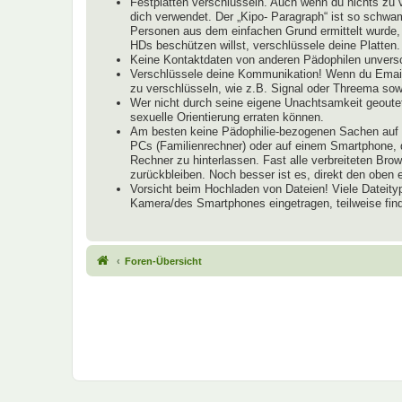
Festplatten verschlüsseln. Auch wenn du nichts zu 
dich verwendet. Der „Kipo- Paragraph“ ist so schwam
Personen aus dem einfachen Grund ermittelt wurde, 
HDs beschützen willst, verschlüssele deine Platten.
Keine Kontaktdaten von anderen Pädophilen unversch
Verschlüssele deine Kommunikation! Wenn du Email
zu verschlüsseln, wie z.B. Signal oder Threema s
Wer nicht durch seine eigene Unachtsamkeit geoutet
sexuelle Orientierung erraten können.
Am besten keine Pädophilie-bezogenen Sachen auf R
PCs (Familienrechner) oder auf einem Smartphone, d
Rechner zu hinterlassen. Fast alle verbreiteten B
zurückbleiben. Noch besser ist es, direkt den obe
Vorsicht beim Hochladen von Dateien! Viele Dateity
Kamera/des Smartphones eingetragen, teilweise find
Foren-Übersicht