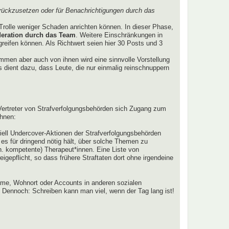
rückzusetzen oder für Benachrichtigungen durch das
Trolle weniger Schaden anrichten können. In dieser Phase,
eration durch das Team
. Weitere Einschränkungen in
ugreifen können. Als Richtwert seien hier 30 Posts und 3
lkommen aber auch von ihnen wird eine sinnvolle Vorstellung
 dient dazu, dass Leute, die nur einmalig reinschnuppern
r Vertreter von Strafverfolgungsbehörden sich Zugang zum
ahnen:
tiell Undercover-Aktionen der Strafverfolgungsbehörden
r es für dringend nötig hält, über solche Themen zu
h. kompetente) Therapeut*innen. Eine Liste von
gepflicht, so dass frühere Straftaten dort ohne irgendeine
me, Wohnort oder Accounts in anderen sozialen
 Dennoch: Schreiben kann man viel, wenn der Tag lang ist!