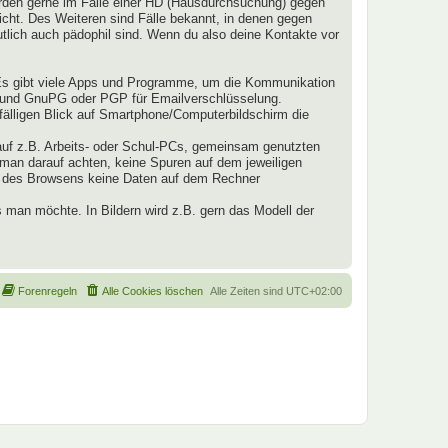
werden gerne im Falle einer HD (Hausdurchsuchung) gegen
nicht. Des Weiteren sind Fälle bekannt, in denen gegen
lich auch pädophil sind. Wenn du also deine Kontakte vor
Es gibt viele Apps und Programme, um die Kommunikation
z und GnuPG oder PGP für Emailverschlüsselung.
fälligen Blick auf Smartphone/Computerbildschirm die
auf z.B. Arbeits- oder Schul-PCs, gemeinsam genutzten
 man darauf achten, keine Spuren auf dem jeweiligen
nd des Browsens keine Daten auf dem Rechner
 man möchte. In Bildern wird z.B. gern das Modell der
Forenregeln
Alle Cookies löschen
Alle Zeiten sind
UTC+02:00