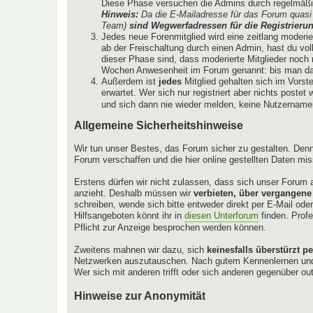
Diese Phase versuchen die Admins durch regelmäßig
Hinweis:
Da die E-Mailadresse für das Forum quasi 
Team)
sind Wegwerfadressen für die Registrierun
Jedes neue Forenmitglied wird eine zeitlang moderi
ab der Freischaltung durch einen Admin, hast du vol
dieser Phase sind, dass moderierte Mitglieder noch ni
Wochen Anwesenheit im Forum genannt: bis man das
Außerdem ist
jedes
Mitglied gehalten sich im Vorst
erwartet. Wer sich nur registriert aber nichts poste
und sich dann nie wieder melden, keine Nutzernamen 
Allgemeine Sicherheitshinweise
Wir tun unser Bestes, das Forum sicher zu gestalten. Denn
Forum verschaffen und die hier online gestellten Daten mi
Erstens dürfen wir nicht zulassen, dass sich unser Forum a
anzieht. Deshalb müssen wir
verbieten, über vergangene
schreiben, wende sich bitte entweder direkt per E-Mail od
Hilfsangeboten könnt ihr in
diesen Unterforum
finden. Profe
Pflicht zur Anzeige besprochen werden können.
Zweitens mahnen wir dazu, sich
keinesfalls überstürzt p
Netzwerken auszutauschen. Nach gutem Kennenlernen und re
Wer sich mit anderen trifft oder sich anderen gegenüber ou
Hinweise zur Anonymität