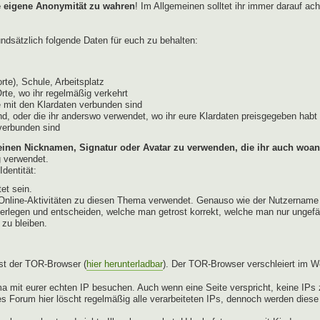
e eigene Anonymität zu wahren
! Im Allgemeinen solltet ihr immer darauf ac
dsätzlich folgende Daten für euch zu behalten:
te), Schule, Arbeitsplatz
Orte, wo ihr regelmäßig verkehrt
 mit den Klardaten verbunden sind
d, oder die ihr anderswo verwendet, wo ihr eure Klardaten preisgegeben habt 
 verbunden sind
einen Nicknamen, Signatur oder Avatar zu verwenden, die ihr auch woan
g verwendet.
dentität:
et sein.
ür Online-Aktivitäten zu diesen Thema verwendet. Genauso wie der Nutzername
berlegen und entscheiden, welche man getrost korrekt, welche man nur ungefä
 zu bleiben.
st der TOR-Browser (
hier herunterladbar
). Der TOR-Browser verschleiert im W
a mit eurer echten IP besuchen. Auch wenn eine Seite verspricht, keine IPs z
s Forum hier löscht regelmäßig alle verarbeiteten IPs, dennoch werden dies