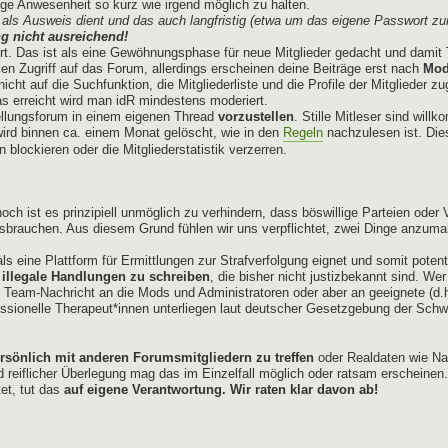
e Anwesenheit so kurz wie irgend möglich zu halten.
als Ausweis dient und das auch langfristig (etwa um das eigene Passwort zu
g nicht ausreichend!
ert. Das ist als eine Gewöhnungsphase für neue Mitglieder gedacht und damit 
len Zugriff auf das Forum, allerdings erscheinen deine Beiträge erst nach
Mod
cht auf die Suchfunktion, die Mitgliederliste und die Profile der Mitglieder z
 erreicht wird man idR mindestens moderiert.
ellungsforum in einem eigenen Thread
vorzustellen
. Stille Mitleser sind wil
t wird binnen ca. einem Monat gelöscht, wie in den
Regeln
nachzulesen ist. Dies
blockieren oder die Mitgliederstatistik verzerren.
och ist es prinzipiell unmöglich zu verhindern, dass böswillige Parteien ode
ssbrauchen. Aus diesem Grund fühlen wir uns verpflichtet, zwei Dinge anzum
ls eine Plattform für Ermittlungen zur Strafverfolgung eignet und somit poten
 illegale Handlungen zu schreiben
, die bisher nicht justizbekannt sind. We
er Team-Nachricht an die Mods und Administratoren oder aber an geeignete (d.
ssionelle Therapeut*innen unterliegen laut deutscher Gesetzgebung der Schwei
ersönlich mit anderen Forumsmitgliedern zu treffen
oder Realdaten wie Na
iflicher Überlegung mag das im Einzelfall möglich oder ratsam erscheinen.
tet, tut das
auf eigene Verantwortung. Wir raten klar davon ab!