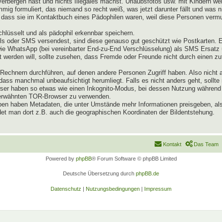
verbergen hast und nichts Illegales machst. Urlaubsfotos usw. mit Kindern 
mig formuliert, das niemand so recht weiß, was jetzt darunter fällt und was 
dass sie im Kontaktbuch eines Pädophilen waren, weil diese Personen vermut
lüsselt und als pädophil erkennbar speichern.
s oder SMS versendest, sind diese genauso gut geschützt wie Postkarten. 
owie WhatsApp (bei vereinbarter End-zu-End Verschlüsselung) als SMS Ersat
 werden will, sollte zusehen, dass Fremde oder Freunde nicht durch einen zu
echnern durchführen, auf denen andere Personen Zugriff haben. Also nicht 
ass manchmal unbeaufsichtigt herumliegt. Falls es nicht anders geht, sollte
rowser haben so etwas wie einen Inkognito-Modus, bei dessen Nutzung währe
n erwähnten TOR-Browser zu verwenden.
pen haben Metadaten, die unter Umstände mehr Informationen preisgeben, als
et man dort z.B. auch die geographischen Koordinaten der Bildentstehung.
Kontakt
Das Team
Powered by
phpBB
® Forum Software © phpBB Limited
Deutsche Übersetzung durch
phpBB.de
Datenschutz
|
Nutzungsbedingungen
|
Impressum