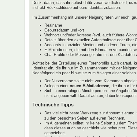
Denkt daran, dass ihr selbst dafür verantwortlich seid,
eur
indirekt Rückschlüsse auf eure Identität zulassen.
Im Zusammenhang mit unserer Neigung raten wir euch, grun
Realname
Geburtsdatum und -ort
Wohnort und/oder Adresse (evtl. auch frühere Wohnor
Details über den aktuellen Aufenthaltsort oder über 
Accounts in sozialen Medien und anderen Foren, die
E-Mailadressen, die mit den Klardaten verbunden sin
Chat-Profile oder Messenger, die mit den Klardaten
Achtet bei der Erstellung eures Forenprofils auch darauf,
k
Identität ein, die ihr nur im Zusammenhang mit der Neigun
Nachfolgend ein paar Hinweise zum Anlegen einer solchen I
Der Nutzername sollte nicht vom Klarnamen abgeleit
Anlegen einer
neuen E-Mailadresse
, die ihr nur f
Sich in einer ruhigen Minute persönliche Angaben ü
nicht angeben will. Darauf achten, dabei konsequent
Technische Tipps
Das vielleicht beste Werkzeug zur Anonymisierung i
zu den besuchten Seiten auf euren Rechnern.
Im Allgemeinen solltet ihr keine Seiten zu dem Them
dass dieses auch so geschieht wie behauptet. Diese
gespeichert.