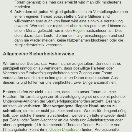
Forum genannt: bis man das erreicht wird man idR mindestens
moderiert.
Außerdem ist
jedes
Mitglied gehalten sich im Vorstellungsforum in
einem eigenen Thread
vorzustellen
. Stille Mitleser sind
willkommen aber auch von ihnen wird eine sinnvolle Vorstellung
erwartet. Wer sich nur registriert aber nichts postet wird binnen ca.
einem Monat gelöscht, wie in den
Regeln
nachzulesen ist. Dies
dient dazu, dass Leute, die nur einmalig reinschnuppern und sich
dann nie wieder melden, keine Nutzernamen blockieren oder die
Mitgliederstatistik verzerren.
Allgemeine Sicherheitshinweise
Wir tun unser Bestes, das Forum sicher zu gestalten. Dennoch ist es
prinzipiell unmöglich zu verhindern, dass böswillige Parteien oder
Vertreter von Strafverfolgungsbehörden sich Zugang zum Forum
verschaffen und die hier online gestellten Daten missbrauchen. Aus
diesem Grund fühlen wir uns verpflichtet, zwei Dinge anzumahnen:
Erstens dürfen wir nicht zulassen, dass sich unser Forum als eine
Plattform für Ermittlungen zur Strafverfolgung eignet und somit potentiell
Undercover-Aktionen der Strafverfolgungsbehörden anzieht. Deshalb
müssen wir
verbieten, über vergangene illegale Handlungen zu
schreiben
, die bisher nicht justizbekannt sind. Wer es für dringend nötig
hält, über solche Themen zu schreiben, wende sich bitte entweder direkt
per E-Mail oder Team-Nachricht an die Mods und Administratoren oder
aber an geeignete (d.h. kompetente) Therapeut*innen. Eine Liste von
Hilfsangeboten könnt ihr in
diesen Unterforum
finden. Professionelle