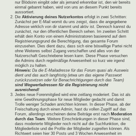
nur Blödsinn eingibt oder als jemand erkennbar ist, den wir bereits
einmal gebannt haben, wird von uns an diesem Punkt bereits
aussortiert.
Die
Aktivierung deines Nutzerkontos
erfolgt in zwei Schritten:
Zunächst per E-Mail womit du uns zeigst, dass die angegebene
Adresse wirklich von dir stammt und aktiv ist. Dennoch kannst du
zunächst, nur den öffentlichen Bereich sehen. Im zweiten Schritt
erhält dein Konto von einem Administratoren basierend auf dem
Registrierungsgrund die Berechtigung, das gesamte Forum
einzusehen. Dies dient dazu, dass sich eine böswillige Partei nicht
ohne Weiteres selbst Zugang verschaffen und alles von der
Nutzerschaft Geschriebene lesen kann. Diese Phase versuchen
die Admins durch regelmäßige Anwesenheit so kurz wie irgend
möglich zu halten.
Hinweis:
Da die E-Mailadresse für das Forum quasi als Ausweis
dient und das auch langfristig (etwa um das eigene Passwort
zurückzusetzen oder für Benachrichtigungen durch das Team)
sind Wegwerfadressen für die Registrierung nicht
ausreichend!
Jedes neue Forenmitglied wird eine zeitlang moderiert. Das ist als
eine Gewöhnungsphase für neue Mitglieder gedacht und damit
Trolle weniger Schaden anrichten können. In dieser Phase, ab der
Freischaltung durch einen Admin, hast du vollen Zugriff auf das
Forum, allerdings erscheinen deine Beiträge erst nach
Moderation
durch das Team
. Weitere Einschränkungen in dieser Phase sind,
dass moderierte Mitglieder noch nicht auf die Suchfunktion, die
Mitgliederliste und die Profile der Mitglieder zugreifen können. Als
Richtwert seien hier 30 Posts und 3 Wochen Anwesenheit im