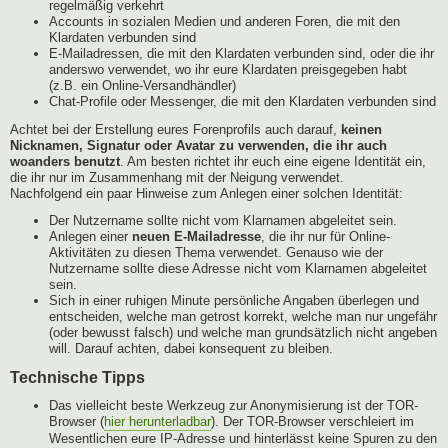
regelmäßig verkehrt
Accounts in sozialen Medien und anderen Foren, die mit den
Klardaten verbunden sind
E-Mailadressen, die mit den Klardaten verbunden sind, oder die ihr
anderswo verwendet, wo ihr eure Klardaten preisgegeben habt
(z.B. ein Online-Versandhändler)
Chat-Profile oder Messenger, die mit den Klardaten verbunden sind
Achtet bei der Erstellung eures Forenprofils auch darauf,
keinen
Nicknamen, Signatur oder Avatar zu verwenden, die ihr auch
woanders benutzt
. Am besten richtet ihr euch eine eigene Identität ein,
die ihr nur im Zusammenhang mit der Neigung verwendet.
Nachfolgend ein paar Hinweise zum Anlegen einer solchen Identität:
Der Nutzername sollte nicht vom Klarnamen abgeleitet sein.
Anlegen einer
neuen E-Mailadresse
, die ihr nur für Online-
Aktivitäten zu diesen Thema verwendet. Genauso wie der
Nutzername sollte diese Adresse nicht vom Klarnamen abgeleitet
sein.
Sich in einer ruhigen Minute persönliche Angaben überlegen und
entscheiden, welche man getrost korrekt, welche man nur ungefähr
(oder bewusst falsch) und welche man grundsätzlich nicht angeben
will. Darauf achten, dabei konsequent zu bleiben.
Technische Tipps
Das vielleicht beste Werkzeug zur Anonymisierung ist der TOR-
Browser (
hier herunterladbar
). Der TOR-Browser verschleiert im
Wesentlichen eure IP-Adresse und hinterlässt keine Spuren zu den