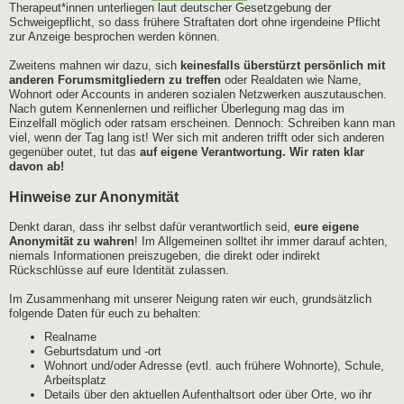
Therapeut*innen unterliegen laut deutscher Gesetzgebung der
Schweigepflicht, so dass frühere Straftaten dort ohne irgendeine Pflicht
zur Anzeige besprochen werden können.
Zweitens mahnen wir dazu, sich
keinesfalls überstürzt persönlich mit
anderen Forumsmitgliedern zu treffen
oder Realdaten wie Name,
Wohnort oder Accounts in anderen sozialen Netzwerken auszutauschen.
Nach gutem Kennenlernen und reiflicher Überlegung mag das im
Einzelfall möglich oder ratsam erscheinen. Dennoch: Schreiben kann man
viel, wenn der Tag lang ist! Wer sich mit anderen trifft oder sich anderen
gegenüber outet, tut das
auf eigene Verantwortung. Wir raten klar
davon ab!
Hinweise zur Anonymität
Denkt daran, dass ihr selbst dafür verantwortlich seid,
eure eigene
Anonymität zu wahren
! Im Allgemeinen solltet ihr immer darauf achten,
niemals Informationen preiszugeben, die direkt oder indirekt
Rückschlüsse auf eure Identität zulassen.
Im Zusammenhang mit unserer Neigung raten wir euch, grundsätzlich
folgende Daten für euch zu behalten:
Realname
Geburtsdatum und -ort
Wohnort und/oder Adresse (evtl. auch frühere Wohnorte), Schule,
Arbeitsplatz
Details über den aktuellen Aufenthaltsort oder über Orte, wo ihr