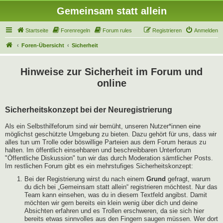
Gemeinsam statt allein
Startseite
Forenregeln
Forum rules
Registrieren
Anmelden
Foren-Übersicht
Sicherheit
Hinweise zur Sicherheit im Forum und
online
Sicherheitskonzept bei der Neuregistrierung
Als ein Selbsthilfeforum sind wir bemüht, unseren Nutzer*innen eine
möglichst geschützte Umgebung zu bieten. Dazu gehört für uns, dass wir
alles tun um Trolle oder böswillige Parteien aus dem Forum heraus zu
halten. Im öffentlich einsehbaren und beschreibbaren Unterforum
"Öffentliche Diskussion" tun wir das durch Moderation sämtlicher Posts.
Im restlichen Forum gibt es ein mehrstufiges Sicherheitskonzept:
Bei der Registrierung wirst du nach einem
Grund
gefragt, warum
du dich bei „Gemeinsam statt allein“ registrieren möchtest. Nur das
Team kann einsehen, was du in diesem Textfeld angibst. Damit
möchten wir gern bereits ein klein wenig über dich und deine
Absichten erfahren und es Trollen erschweren, da sie sich hier
bereits etwas sinnvolles aus den Fingern saugen müssen. Wer dort