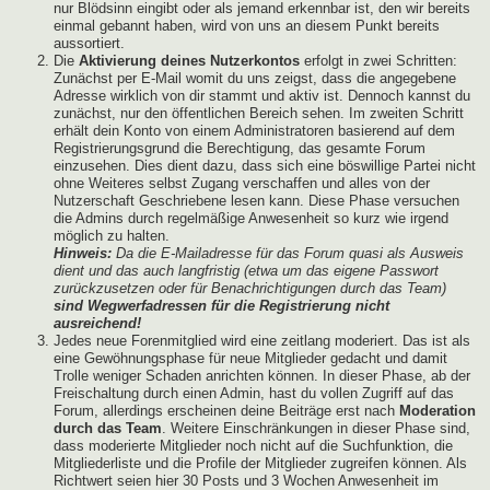
nur Blödsinn eingibt oder als jemand erkennbar ist, den wir bereits
einmal gebannt haben, wird von uns an diesem Punkt bereits
aussortiert.
Die
Aktivierung deines Nutzerkontos
erfolgt in zwei Schritten:
Zunächst per E-Mail womit du uns zeigst, dass die angegebene
Adresse wirklich von dir stammt und aktiv ist. Dennoch kannst du
zunächst, nur den öffentlichen Bereich sehen. Im zweiten Schritt
erhält dein Konto von einem Administratoren basierend auf dem
Registrierungsgrund die Berechtigung, das gesamte Forum
einzusehen. Dies dient dazu, dass sich eine böswillige Partei nicht
ohne Weiteres selbst Zugang verschaffen und alles von der
Nutzerschaft Geschriebene lesen kann. Diese Phase versuchen
die Admins durch regelmäßige Anwesenheit so kurz wie irgend
möglich zu halten.
Hinweis:
Da die E-Mailadresse für das Forum quasi als Ausweis
dient und das auch langfristig (etwa um das eigene Passwort
zurückzusetzen oder für Benachrichtigungen durch das Team)
sind Wegwerfadressen für die Registrierung nicht
ausreichend!
Jedes neue Forenmitglied wird eine zeitlang moderiert. Das ist als
eine Gewöhnungsphase für neue Mitglieder gedacht und damit
Trolle weniger Schaden anrichten können. In dieser Phase, ab der
Freischaltung durch einen Admin, hast du vollen Zugriff auf das
Forum, allerdings erscheinen deine Beiträge erst nach
Moderation
durch das Team
. Weitere Einschränkungen in dieser Phase sind,
dass moderierte Mitglieder noch nicht auf die Suchfunktion, die
Mitgliederliste und die Profile der Mitglieder zugreifen können. Als
Richtwert seien hier 30 Posts und 3 Wochen Anwesenheit im