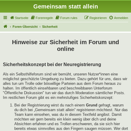
Gemeinsam statt allein
Startseite
Forenregeln
Forum rules
Registrieren
Anmelden
Foren-Übersicht
Sicherheit
Hinweise zur Sicherheit im Forum und
online
Sicherheitskonzept bei der Neuregistrierung
Als ein Selbsthilfeforum sind wir bemüht, unseren Nutzer*innen eine
möglichst geschützte Umgebung zu bieten. Dazu gehört für uns, dass wir
alles tun um Trolle oder böswillige Parteien aus dem Forum heraus zu
halten. Im öffentlich einsehbaren und beschreibbaren Unterforum
"Öffentliche Diskussion" tun wir das durch Moderation sämtlicher Posts.
Im restlichen Forum gibt es ein mehrstufiges Sicherheitskonzept:
Bei der Registrierung wirst du nach einem
Grund
gefragt, warum
du dich bei „Gemeinsam statt allein“ registrieren möchtest. Nur das
Team kann einsehen, was du in diesem Textfeld angibst. Damit
möchten wir gern bereits ein klein wenig über dich und deine
Absichten erfahren und es Trollen erschweren, da sie sich hier
bereits etwas sinnvolles aus den Fingern saugen müssen. Wer dort