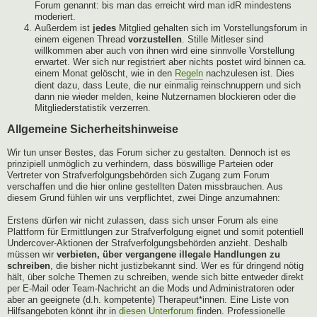
Forum genannt: bis man das erreicht wird man idR mindestens
moderiert.
Außerdem ist
jedes
Mitglied gehalten sich im Vorstellungsforum in
einem eigenen Thread
vorzustellen
. Stille Mitleser sind
willkommen aber auch von ihnen wird eine sinnvolle Vorstellung
erwartet. Wer sich nur registriert aber nichts postet wird binnen ca.
einem Monat gelöscht, wie in den
Regeln
nachzulesen ist. Dies
dient dazu, dass Leute, die nur einmalig reinschnuppern und sich
dann nie wieder melden, keine Nutzernamen blockieren oder die
Mitgliederstatistik verzerren.
Allgemeine Sicherheitshinweise
Wir tun unser Bestes, das Forum sicher zu gestalten. Dennoch ist es
prinzipiell unmöglich zu verhindern, dass böswillige Parteien oder
Vertreter von Strafverfolgungsbehörden sich Zugang zum Forum
verschaffen und die hier online gestellten Daten missbrauchen. Aus
diesem Grund fühlen wir uns verpflichtet, zwei Dinge anzumahnen:
Erstens dürfen wir nicht zulassen, dass sich unser Forum als eine
Plattform für Ermittlungen zur Strafverfolgung eignet und somit potentiell
Undercover-Aktionen der Strafverfolgungsbehörden anzieht. Deshalb
müssen wir
verbieten, über vergangene illegale Handlungen zu
schreiben
, die bisher nicht justizbekannt sind. Wer es für dringend nötig
hält, über solche Themen zu schreiben, wende sich bitte entweder direkt
per E-Mail oder Team-Nachricht an die Mods und Administratoren oder
aber an geeignete (d.h. kompetente) Therapeut*innen. Eine Liste von
Hilfsangeboten könnt ihr in
diesen Unterforum
finden. Professionelle