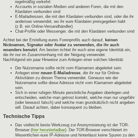
regelmäßig verkehrt
Accounts in sozialen Medien und anderen Foren, die mit den
Klardaten verbunden sind
E-Mailadressen, die mit den Klardaten verbunden sind, oder die ihr
anderswo verwendet, wo ihr eure Klardaten preisgegeben habt
(z.B. ein Online-Versandhändler)
Chat-Profile oder Messenger, die mit den Klardaten verbunden sind
Achtet bei der Erstellung eures Forenprofils auch darauf,
keinen
Nicknamen, Signatur oder Avatar zu verwenden, die ihr auch
woanders benutzt
. Am besten richtet ihr euch eine eigene Identität ein,
die ihr nur im Zusammenhang mit der Neigung verwendet.
Nachfolgend ein paar Hinweise zum Anlegen einer solchen Identität:
Der Nutzername sollte nicht vom Klarnamen abgeleitet sein.
Anlegen einer
neuen E-Mailadresse
, die ihr nur für Online-
Aktivitäten zu diesen Thema verwendet. Genauso wie der
Nutzername sollte diese Adresse nicht vom Klarnamen abgeleitet
sein.
Sich in einer ruhigen Minute persönliche Angaben überlegen und
entscheiden, welche man getrost korrekt, welche man nur ungefähr
(oder bewusst falsch) und welche man grundsätzlich nicht angeben
will. Darauf achten, dabei konsequent zu bleiben.
Technische Tipps
Das vielleicht beste Werkzeug zur Anonymisierung ist der TOR-
Browser (
hier herunterladbar
). Der TOR-Browser verschleiert im
Wesentlichen eure IP-Adresse und hinterlässt keine Spuren zu den