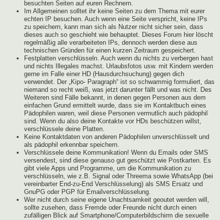
besuchten Seiten auf euren Rechnern.
Im Allgemeinen solltet ihr keine Seiten zu dem Thema mit eurer
echten IP besuchen. Auch wenn eine Seite verspricht, keine IPs
zu speichern, kann man sich als Nutzer nicht sicher sein, dass
dieses auch so geschieht wie behauptet. Dieses Forum hier löscht
regelmäßig alle verarbeiteten IPs, dennoch werden diese aus
technischen Gründen für einen kurzen Zeitraum gespeichert.
Festplatten verschlüsseln. Auch wenn du nichts zu verbergen hast
und nichts Illegales machst. Urlaubsfotos usw. mit Kindern werden
gerne im Falle einer HD (Hausdurchsuchung) gegen dich
verwendet. Der „Kipo- Paragraph“ ist so schwammig formuliert, das
niemand so recht weiß, was jetzt darunter fällt und was nicht. Des
Weiteren sind Fälle bekannt, in denen gegen Personen aus dem
einfachen Grund ermittelt wurde, dass sie im Kontaktbuch eines
Pädophilen waren, weil diese Personen vermutlich auch pädophil
sind. Wenn du also deine Kontakte vor HDs beschützen willst,
verschlüssele deine Platten.
Keine Kontaktdaten von anderen Pädophilen unverschlüsselt und
als pädophil erkennbar speichern.
Verschlüssele deine Kommunikation! Wenn du Emails oder SMS
versendest, sind diese genauso gut geschützt wie Postkarten. Es
gibt viele Apps und Programme, um die Kommunikation zu
verschlüsseln, wie z.B. Signal oder Threema sowie WhatsApp (bei
vereinbarter End-zu-End Verschlüsselung) als SMS Ersatz und
GnuPG oder PGP für Emailverschlüsselung.
Wer nicht durch seine eigene Unachtsamkeit geoutet werden will,
sollte zusehen, dass Fremde oder Freunde nicht durch einen
zufälligen Blick auf Smartphone/Computerbildschirm die sexuelle