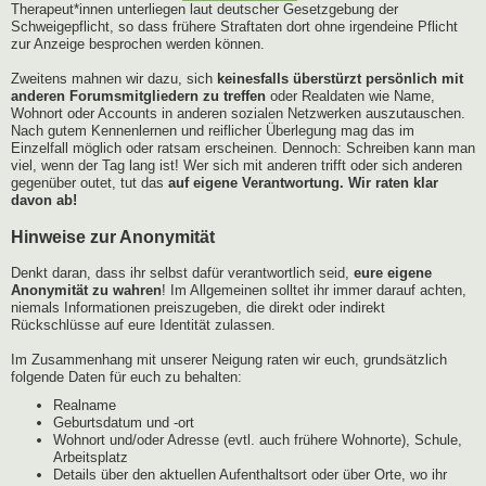
Therapeut*innen unterliegen laut deutscher Gesetzgebung der
Schweigepflicht, so dass frühere Straftaten dort ohne irgendeine Pflicht
zur Anzeige besprochen werden können.
Zweitens mahnen wir dazu, sich
keinesfalls überstürzt persönlich mit
anderen Forumsmitgliedern zu treffen
oder Realdaten wie Name,
Wohnort oder Accounts in anderen sozialen Netzwerken auszutauschen.
Nach gutem Kennenlernen und reiflicher Überlegung mag das im
Einzelfall möglich oder ratsam erscheinen. Dennoch: Schreiben kann man
viel, wenn der Tag lang ist! Wer sich mit anderen trifft oder sich anderen
gegenüber outet, tut das
auf eigene Verantwortung. Wir raten klar
davon ab!
Hinweise zur Anonymität
Denkt daran, dass ihr selbst dafür verantwortlich seid,
eure eigene
Anonymität zu wahren
! Im Allgemeinen solltet ihr immer darauf achten,
niemals Informationen preiszugeben, die direkt oder indirekt
Rückschlüsse auf eure Identität zulassen.
Im Zusammenhang mit unserer Neigung raten wir euch, grundsätzlich
folgende Daten für euch zu behalten:
Realname
Geburtsdatum und -ort
Wohnort und/oder Adresse (evtl. auch frühere Wohnorte), Schule,
Arbeitsplatz
Details über den aktuellen Aufenthaltsort oder über Orte, wo ihr