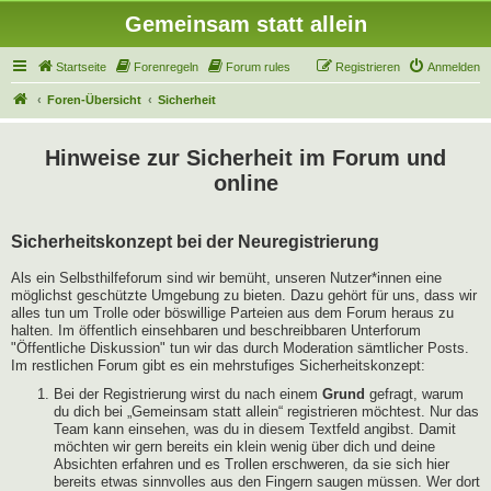
Gemeinsam statt allein
Startseite
Forenregeln
Forum rules
Registrieren
Anmelden
Foren-Übersicht
Sicherheit
Hinweise zur Sicherheit im Forum und
online
Sicherheitskonzept bei der Neuregistrierung
Als ein Selbsthilfeforum sind wir bemüht, unseren Nutzer*innen eine
möglichst geschützte Umgebung zu bieten. Dazu gehört für uns, dass wir
alles tun um Trolle oder böswillige Parteien aus dem Forum heraus zu
halten. Im öffentlich einsehbaren und beschreibbaren Unterforum
"Öffentliche Diskussion" tun wir das durch Moderation sämtlicher Posts.
Im restlichen Forum gibt es ein mehrstufiges Sicherheitskonzept:
Bei der Registrierung wirst du nach einem
Grund
gefragt, warum
du dich bei „Gemeinsam statt allein“ registrieren möchtest. Nur das
Team kann einsehen, was du in diesem Textfeld angibst. Damit
möchten wir gern bereits ein klein wenig über dich und deine
Absichten erfahren und es Trollen erschweren, da sie sich hier
bereits etwas sinnvolles aus den Fingern saugen müssen. Wer dort