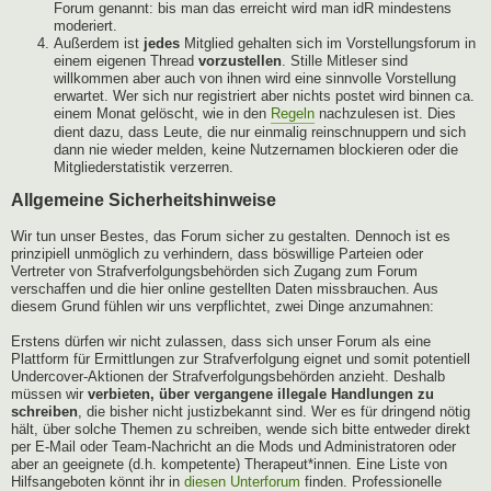
Forum genannt: bis man das erreicht wird man idR mindestens
moderiert.
Außerdem ist
jedes
Mitglied gehalten sich im Vorstellungsforum in
einem eigenen Thread
vorzustellen
. Stille Mitleser sind
willkommen aber auch von ihnen wird eine sinnvolle Vorstellung
erwartet. Wer sich nur registriert aber nichts postet wird binnen ca.
einem Monat gelöscht, wie in den
Regeln
nachzulesen ist. Dies
dient dazu, dass Leute, die nur einmalig reinschnuppern und sich
dann nie wieder melden, keine Nutzernamen blockieren oder die
Mitgliederstatistik verzerren.
Allgemeine Sicherheitshinweise
Wir tun unser Bestes, das Forum sicher zu gestalten. Dennoch ist es
prinzipiell unmöglich zu verhindern, dass böswillige Parteien oder
Vertreter von Strafverfolgungsbehörden sich Zugang zum Forum
verschaffen und die hier online gestellten Daten missbrauchen. Aus
diesem Grund fühlen wir uns verpflichtet, zwei Dinge anzumahnen:
Erstens dürfen wir nicht zulassen, dass sich unser Forum als eine
Plattform für Ermittlungen zur Strafverfolgung eignet und somit potentiell
Undercover-Aktionen der Strafverfolgungsbehörden anzieht. Deshalb
müssen wir
verbieten, über vergangene illegale Handlungen zu
schreiben
, die bisher nicht justizbekannt sind. Wer es für dringend nötig
hält, über solche Themen zu schreiben, wende sich bitte entweder direkt
per E-Mail oder Team-Nachricht an die Mods und Administratoren oder
aber an geeignete (d.h. kompetente) Therapeut*innen. Eine Liste von
Hilfsangeboten könnt ihr in
diesen Unterforum
finden. Professionelle