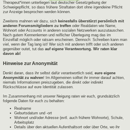
Therapeut*innen unterliegen laut deutscher Gesetzgebung der
Schweigepflicht, so dass frühere Straftaten dort ohne irgendeine Pflicht
zur Anzeige besprochen werden können.
Zweitens mahnen wir dazu, sich
keinesfalls überstürzt persönlich mit
anderen Forumsmitgliedern zu treffen
oder Realdaten wie Name,
Wohnort oder Accounts in anderen sozialen Netzwerken auszutauschen.
Nach gutem Kennenlernen und reiflicher Überlegung mag das im
Einzelfall möglich oder ratsam erscheinen. Dennoch: Schreiben kann man
viel, wenn der Tag lang ist! Wer sich mit anderen trifft oder sich anderen
gegenüber outet, tut das
auf eigene Verantwortung. Wir raten klar
davon ab!
Hinweise zur Anonymität
Denkt daran, dass ihr selbst dafür verantwortlich seid,
eure eigene
Anonymität zu wahren
! Im Allgemeinen solltet ihr immer darauf achten,
niemals Informationen preiszugeben, die direkt oder indirekt
Rückschlüsse auf eure Identität zulassen.
Im Zusammenhang mit unserer Neigung raten wir euch, grundsätzlich
folgende Daten für euch zu behalten:
Realname
Geburtsdatum und -ort
Wohnort und/oder Adresse (evtl. auch frühere Wohnorte), Schule,
Arbeitsplatz
Details über den aktuellen Aufenthaltsort oder über Orte, wo ihr