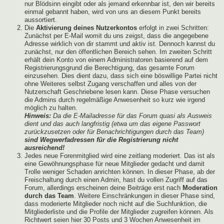
nur Blödsinn eingibt oder als jemand erkennbar ist, den wir bereits
einmal gebannt haben, wird von uns an diesem Punkt bereits
aussortiert.
Die
Aktivierung deines Nutzerkontos
erfolgt in zwei Schritten:
Zunächst per E-Mail womit du uns zeigst, dass die angegebene
Adresse wirklich von dir stammt und aktiv ist. Dennoch kannst du
zunächst, nur den öffentlichen Bereich sehen. Im zweiten Schritt
erhält dein Konto von einem Administratoren basierend auf dem
Registrierungsgrund die Berechtigung, das gesamte Forum
einzusehen. Dies dient dazu, dass sich eine böswillige Partei nicht
ohne Weiteres selbst Zugang verschaffen und alles von der
Nutzerschaft Geschriebene lesen kann. Diese Phase versuchen
die Admins durch regelmäßige Anwesenheit so kurz wie irgend
möglich zu halten.
Hinweis:
Da die E-Mailadresse für das Forum quasi als Ausweis
dient und das auch langfristig (etwa um das eigene Passwort
zurückzusetzen oder für Benachrichtigungen durch das Team)
sind Wegwerfadressen für die Registrierung nicht
ausreichend!
Jedes neue Forenmitglied wird eine zeitlang moderiert. Das ist als
eine Gewöhnungsphase für neue Mitglieder gedacht und damit
Trolle weniger Schaden anrichten können. In dieser Phase, ab der
Freischaltung durch einen Admin, hast du vollen Zugriff auf das
Forum, allerdings erscheinen deine Beiträge erst nach
Moderation
durch das Team
. Weitere Einschränkungen in dieser Phase sind,
dass moderierte Mitglieder noch nicht auf die Suchfunktion, die
Mitgliederliste und die Profile der Mitglieder zugreifen können. Als
Richtwert seien hier 30 Posts und 3 Wochen Anwesenheit im