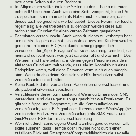
besuchten Seiten auf euren Rechnern.
Im Allgemeinen solltet ihr keine Seiten zu dem Thema mit eurer
echten IP besuchen. Auch wenn eine Seite verspricht, keine IPs
zu speichern, kann man sich als Nutzer nicht sicher sein, dass
dieses auch so geschieht wie behauptet. Dieses Forum hier löscht
regelmäßig alle verarbeiteten IPs, dennoch werden diese aus
technischen Gründen für einen kurzen Zeitraum gespeichert.
Festplatten verschlüsseln. Auch wenn du nichts zu verbergen hast
und nichts Illegales machst. Urlaubsfotos usw. mit Kindern werden
gerne im Falle einer HD (Hausdurchsuchung) gegen dich
verwendet. Der „Kipo- Paragraph“ ist so schwammig formuliert, das
niemand so recht weiß, was jetzt darunter fällt und was nicht. Des
Weiteren sind Fälle bekannt, in denen gegen Personen aus dem
einfachen Grund ermittelt wurde, dass sie im Kontaktbuch eines
Pädophilen waren, weil diese Personen vermutlich auch pädophil
sind. Wenn du also deine Kontakte vor HDs beschützen willst,
verschlüssele deine Platten.
Keine Kontaktdaten von anderen Pädophilen unverschlüsselt und
als pädophil erkennbar speichern.
Verschlüssele deine Kommunikation! Wenn du Emails oder SMS
versendest, sind diese genauso gut geschützt wie Postkarten. Es
gibt viele Apps und Programme, um die Kommunikation zu
verschlüsseln, wie z.B. Signal oder Threema sowie WhatsApp (bei
vereinbarter End-zu-End Verschlüsselung) als SMS Ersatz und
GnuPG oder PGP für Emailverschlüsselung.
Wer nicht durch seine eigene Unachtsamkeit geoutet werden will,
sollte zusehen, dass Fremde oder Freunde nicht durch einen
zufälligen Blick auf Smartphone/Computerbildschirm die sexuelle