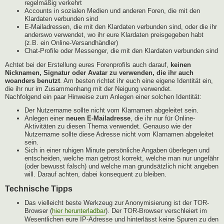
regelmäßig verkehrt
Accounts in sozialen Medien und anderen Foren, die mit den
Klardaten verbunden sind
E-Mailadressen, die mit den Klardaten verbunden sind, oder die ihr
anderswo verwendet, wo ihr eure Klardaten preisgegeben habt
(z.B. ein Online-Versandhändler)
Chat-Profile oder Messenger, die mit den Klardaten verbunden sind
Achtet bei der Erstellung eures Forenprofils auch darauf,
keinen
Nicknamen, Signatur oder Avatar zu verwenden, die ihr auch
woanders benutzt
. Am besten richtet ihr euch eine eigene Identität ein,
die ihr nur im Zusammenhang mit der Neigung verwendet.
Nachfolgend ein paar Hinweise zum Anlegen einer solchen Identität:
Der Nutzername sollte nicht vom Klarnamen abgeleitet sein.
Anlegen einer
neuen E-Mailadresse
, die ihr nur für Online-
Aktivitäten zu diesen Thema verwendet. Genauso wie der
Nutzername sollte diese Adresse nicht vom Klarnamen abgeleitet
sein.
Sich in einer ruhigen Minute persönliche Angaben überlegen und
entscheiden, welche man getrost korrekt, welche man nur ungefähr
(oder bewusst falsch) und welche man grundsätzlich nicht angeben
will. Darauf achten, dabei konsequent zu bleiben.
Technische Tipps
Das vielleicht beste Werkzeug zur Anonymisierung ist der TOR-
Browser (
hier herunterladbar
). Der TOR-Browser verschleiert im
Wesentlichen eure IP-Adresse und hinterlässt keine Spuren zu den