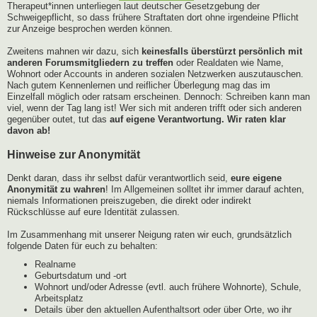
Therapeut*innen unterliegen laut deutscher Gesetzgebung der
Schweigepflicht, so dass frühere Straftaten dort ohne irgendeine Pflicht
zur Anzeige besprochen werden können.
Zweitens mahnen wir dazu, sich
keinesfalls überstürzt persönlich mit
anderen Forumsmitgliedern zu treffen
oder Realdaten wie Name,
Wohnort oder Accounts in anderen sozialen Netzwerken auszutauschen.
Nach gutem Kennenlernen und reiflicher Überlegung mag das im
Einzelfall möglich oder ratsam erscheinen. Dennoch: Schreiben kann man
viel, wenn der Tag lang ist! Wer sich mit anderen trifft oder sich anderen
gegenüber outet, tut das
auf eigene Verantwortung. Wir raten klar
davon ab!
Hinweise zur Anonymität
Denkt daran, dass ihr selbst dafür verantwortlich seid,
eure eigene
Anonymität zu wahren
! Im Allgemeinen solltet ihr immer darauf achten,
niemals Informationen preiszugeben, die direkt oder indirekt
Rückschlüsse auf eure Identität zulassen.
Im Zusammenhang mit unserer Neigung raten wir euch, grundsätzlich
folgende Daten für euch zu behalten:
Realname
Geburtsdatum und -ort
Wohnort und/oder Adresse (evtl. auch frühere Wohnorte), Schule,
Arbeitsplatz
Details über den aktuellen Aufenthaltsort oder über Orte, wo ihr