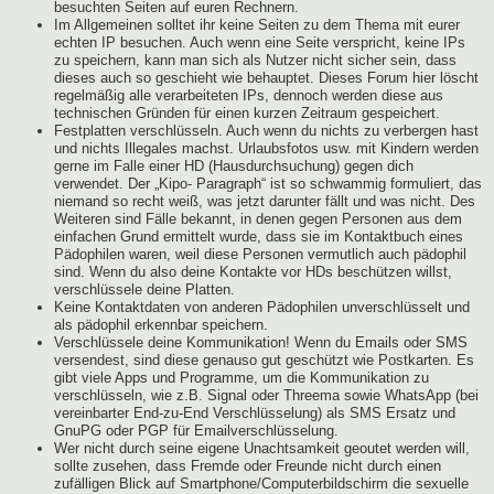
besuchten Seiten auf euren Rechnern.
Im Allgemeinen solltet ihr keine Seiten zu dem Thema mit eurer
echten IP besuchen. Auch wenn eine Seite verspricht, keine IPs
zu speichern, kann man sich als Nutzer nicht sicher sein, dass
dieses auch so geschieht wie behauptet. Dieses Forum hier löscht
regelmäßig alle verarbeiteten IPs, dennoch werden diese aus
technischen Gründen für einen kurzen Zeitraum gespeichert.
Festplatten verschlüsseln. Auch wenn du nichts zu verbergen hast
und nichts Illegales machst. Urlaubsfotos usw. mit Kindern werden
gerne im Falle einer HD (Hausdurchsuchung) gegen dich
verwendet. Der „Kipo- Paragraph“ ist so schwammig formuliert, das
niemand so recht weiß, was jetzt darunter fällt und was nicht. Des
Weiteren sind Fälle bekannt, in denen gegen Personen aus dem
einfachen Grund ermittelt wurde, dass sie im Kontaktbuch eines
Pädophilen waren, weil diese Personen vermutlich auch pädophil
sind. Wenn du also deine Kontakte vor HDs beschützen willst,
verschlüssele deine Platten.
Keine Kontaktdaten von anderen Pädophilen unverschlüsselt und
als pädophil erkennbar speichern.
Verschlüssele deine Kommunikation! Wenn du Emails oder SMS
versendest, sind diese genauso gut geschützt wie Postkarten. Es
gibt viele Apps und Programme, um die Kommunikation zu
verschlüsseln, wie z.B. Signal oder Threema sowie WhatsApp (bei
vereinbarter End-zu-End Verschlüsselung) als SMS Ersatz und
GnuPG oder PGP für Emailverschlüsselung.
Wer nicht durch seine eigene Unachtsamkeit geoutet werden will,
sollte zusehen, dass Fremde oder Freunde nicht durch einen
zufälligen Blick auf Smartphone/Computerbildschirm die sexuelle