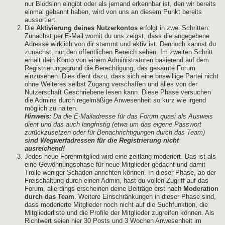
nur Blödsinn eingibt oder als jemand erkennbar ist, den wir bereits
einmal gebannt haben, wird von uns an diesem Punkt bereits
aussortiert.
Die
Aktivierung deines Nutzerkontos
erfolgt in zwei Schritten:
Zunächst per E-Mail womit du uns zeigst, dass die angegebene
Adresse wirklich von dir stammt und aktiv ist. Dennoch kannst du
zunächst, nur den öffentlichen Bereich sehen. Im zweiten Schritt
erhält dein Konto von einem Administratoren basierend auf dem
Registrierungsgrund die Berechtigung, das gesamte Forum
einzusehen. Dies dient dazu, dass sich eine böswillige Partei nicht
ohne Weiteres selbst Zugang verschaffen und alles von der
Nutzerschaft Geschriebene lesen kann. Diese Phase versuchen
die Admins durch regelmäßige Anwesenheit so kurz wie irgend
möglich zu halten.
Hinweis:
Da die E-Mailadresse für das Forum quasi als Ausweis
dient und das auch langfristig (etwa um das eigene Passwort
zurückzusetzen oder für Benachrichtigungen durch das Team)
sind Wegwerfadressen für die Registrierung nicht
ausreichend!
Jedes neue Forenmitglied wird eine zeitlang moderiert. Das ist als
eine Gewöhnungsphase für neue Mitglieder gedacht und damit
Trolle weniger Schaden anrichten können. In dieser Phase, ab der
Freischaltung durch einen Admin, hast du vollen Zugriff auf das
Forum, allerdings erscheinen deine Beiträge erst nach
Moderation
durch das Team
. Weitere Einschränkungen in dieser Phase sind,
dass moderierte Mitglieder noch nicht auf die Suchfunktion, die
Mitgliederliste und die Profile der Mitglieder zugreifen können. Als
Richtwert seien hier 30 Posts und 3 Wochen Anwesenheit im