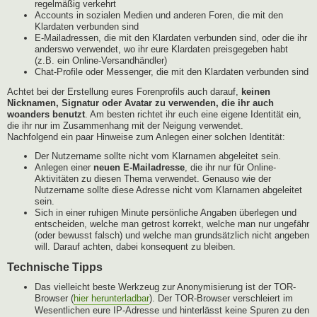
regelmäßig verkehrt
Accounts in sozialen Medien und anderen Foren, die mit den
Klardaten verbunden sind
E-Mailadressen, die mit den Klardaten verbunden sind, oder die ihr
anderswo verwendet, wo ihr eure Klardaten preisgegeben habt
(z.B. ein Online-Versandhändler)
Chat-Profile oder Messenger, die mit den Klardaten verbunden sind
Achtet bei der Erstellung eures Forenprofils auch darauf,
keinen
Nicknamen, Signatur oder Avatar zu verwenden, die ihr auch
woanders benutzt
. Am besten richtet ihr euch eine eigene Identität ein,
die ihr nur im Zusammenhang mit der Neigung verwendet.
Nachfolgend ein paar Hinweise zum Anlegen einer solchen Identität:
Der Nutzername sollte nicht vom Klarnamen abgeleitet sein.
Anlegen einer
neuen E-Mailadresse
, die ihr nur für Online-
Aktivitäten zu diesen Thema verwendet. Genauso wie der
Nutzername sollte diese Adresse nicht vom Klarnamen abgeleitet
sein.
Sich in einer ruhigen Minute persönliche Angaben überlegen und
entscheiden, welche man getrost korrekt, welche man nur ungefähr
(oder bewusst falsch) und welche man grundsätzlich nicht angeben
will. Darauf achten, dabei konsequent zu bleiben.
Technische Tipps
Das vielleicht beste Werkzeug zur Anonymisierung ist der TOR-
Browser (
hier herunterladbar
). Der TOR-Browser verschleiert im
Wesentlichen eure IP-Adresse und hinterlässt keine Spuren zu den