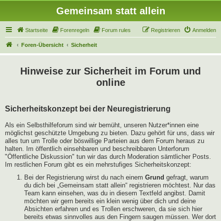
Gemeinsam statt allein
Startseite
Forenregeln
Forum rules
Registrieren
Anmelden
Foren-Übersicht
Sicherheit
Hinweise zur Sicherheit im Forum und
online
Sicherheitskonzept bei der Neuregistrierung
Als ein Selbsthilfeforum sind wir bemüht, unseren Nutzer*innen eine
möglichst geschützte Umgebung zu bieten. Dazu gehört für uns, dass wir
alles tun um Trolle oder böswillige Parteien aus dem Forum heraus zu
halten. Im öffentlich einsehbaren und beschreibbaren Unterforum
"Öffentliche Diskussion" tun wir das durch Moderation sämtlicher Posts.
Im restlichen Forum gibt es ein mehrstufiges Sicherheitskonzept:
Bei der Registrierung wirst du nach einem
Grund
gefragt, warum
du dich bei „Gemeinsam statt allein“ registrieren möchtest. Nur das
Team kann einsehen, was du in diesem Textfeld angibst. Damit
möchten wir gern bereits ein klein wenig über dich und deine
Absichten erfahren und es Trollen erschweren, da sie sich hier
bereits etwas sinnvolles aus den Fingern saugen müssen. Wer dort