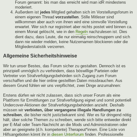
Forum genannt: bis man das erreicht wird man idR mindestens
moderiert.
Außerdem ist
jedes
Mitglied gehalten sich im Vorstellungsforum in
einem eigenen Thread
vorzustellen
. Stille Mitleser sind
willkommen aber auch von ihnen wird eine sinnvolle Vorstellung
erwartet. Wer sich nur registriert aber nichts postet wird binnen ca.
einem Monat gelöscht, wie in den
Regeln
nachzulesen ist. Dies
dient dazu, dass Leute, die nur einmalig reinschnuppern und sich
dann nie wieder melden, keine Nutzernamen blockieren oder die
Mitgliederstatistik verzerren.
Allgemeine Sicherheitshinweise
Wir tun unser Bestes, das Forum sicher zu gestalten. Dennoch ist es
prinzipiell unmöglich zu verhindern, dass böswillige Parteien oder
Vertreter von Strafverfolgungsbehörden sich Zugang zum Forum
verschaffen und die hier online gestellten Daten missbrauchen. Aus
diesem Grund fühlen wir uns verpflichtet, zwei Dinge anzumahnen:
Erstens dürfen wir nicht zulassen, dass sich unser Forum als eine
Plattform für Ermittlungen zur Strafverfolgung eignet und somit potentiell
Undercover-Aktionen der Strafverfolgungsbehörden anzieht. Deshalb
müssen wir
verbieten, über vergangene illegale Handlungen zu
schreiben
, die bisher nicht justizbekannt sind. Wer es für dringend nötig
hält, über solche Themen zu schreiben, wende sich bitte entweder direkt
per E-Mail oder Team-Nachricht an die Mods und Administratoren oder
aber an geeignete (d.h. kompetente) Therapeut*innen. Eine Liste von
Hilfsangeboten könnt ihr in
diesen Unterforum
finden. Professionelle