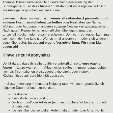
Therapeut*innen unterliegen laut deutscher Gesetzgebung der
Schweigepflicht, so dass frühere Straftaten dort ohne irgendeine Pflicht
zur Anzeige besprochen werden können.
Zweitens mahnen wir dazu, sich
keinesfalls überstürzt persönlich mit
anderen Forumsmitgliedern zu treffen
oder Realdaten wie Name,
Wohnort oder Accounts in anderen sozialen Netzwerken auszutauschen.
Nach gutem Kennenlernen und reiflicher Überlegung mag das im
Einzelfall möglich oder ratsam erscheinen. Dennoch: Schreiben kann man
viel, wenn der Tag lang ist! Wer sich mit anderen trifft oder sich anderen
gegenüber outet, tut das
auf eigene Verantwortung. Wir raten klar
davon ab!
Hinweise zur Anonymität
Denkt daran, dass ihr selbst dafür verantwortlich seid,
eure eigene
Anonymität zu wahren
! Im Allgemeinen solltet ihr immer darauf achten,
niemals Informationen preiszugeben, die direkt oder indirekt
Rückschlüsse auf eure Identität zulassen.
Im Zusammenhang mit unserer Neigung raten wir euch, grundsätzlich
folgende Daten für euch zu behalten:
Realname
Geburtsdatum und -ort
Wohnort und/oder Adresse (evtl. auch frühere Wohnorte), Schule,
Arbeitsplatz
Details über den aktuellen Aufenthaltsort oder über Orte, wo ihr