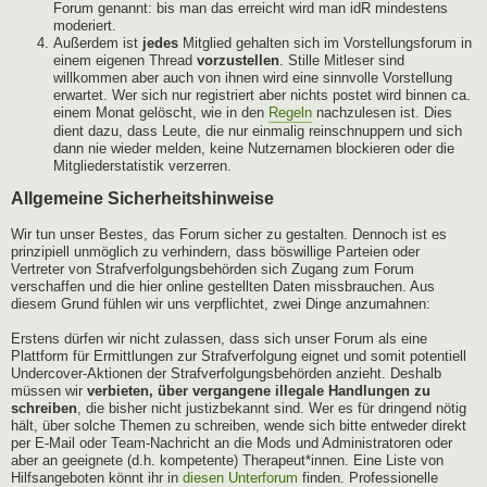
Forum genannt: bis man das erreicht wird man idR mindestens
moderiert.
Außerdem ist
jedes
Mitglied gehalten sich im Vorstellungsforum in
einem eigenen Thread
vorzustellen
. Stille Mitleser sind
willkommen aber auch von ihnen wird eine sinnvolle Vorstellung
erwartet. Wer sich nur registriert aber nichts postet wird binnen ca.
einem Monat gelöscht, wie in den
Regeln
nachzulesen ist. Dies
dient dazu, dass Leute, die nur einmalig reinschnuppern und sich
dann nie wieder melden, keine Nutzernamen blockieren oder die
Mitgliederstatistik verzerren.
Allgemeine Sicherheitshinweise
Wir tun unser Bestes, das Forum sicher zu gestalten. Dennoch ist es
prinzipiell unmöglich zu verhindern, dass böswillige Parteien oder
Vertreter von Strafverfolgungsbehörden sich Zugang zum Forum
verschaffen und die hier online gestellten Daten missbrauchen. Aus
diesem Grund fühlen wir uns verpflichtet, zwei Dinge anzumahnen:
Erstens dürfen wir nicht zulassen, dass sich unser Forum als eine
Plattform für Ermittlungen zur Strafverfolgung eignet und somit potentiell
Undercover-Aktionen der Strafverfolgungsbehörden anzieht. Deshalb
müssen wir
verbieten, über vergangene illegale Handlungen zu
schreiben
, die bisher nicht justizbekannt sind. Wer es für dringend nötig
hält, über solche Themen zu schreiben, wende sich bitte entweder direkt
per E-Mail oder Team-Nachricht an die Mods und Administratoren oder
aber an geeignete (d.h. kompetente) Therapeut*innen. Eine Liste von
Hilfsangeboten könnt ihr in
diesen Unterforum
finden. Professionelle