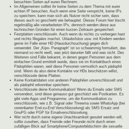
besuchten Seiten auf euren Rechnern.
Im Allgemeinen solltet ihr keine Seiten zu dem Thema mit eurer
echten IP besuchen. Auch wenn eine Seite verspricht, keine IPs
zu speichern, kann man sich als Nutzer nicht sicher sein, dass
dieses auch so geschieht wie behauptet. Dieses Forum hier löscht
regelmäßig alle verarbeiteten IPs, dennoch werden diese aus
technischen Gründen für einen kurzen Zeitraum gespeichert.
Festplatten verschlüsseln. Auch wenn du nichts zu verbergen hast
und nichts Illegales machst. Urlaubsfotos usw. mit Kindern werden
gerne im Falle einer HD (Hausdurchsuchung) gegen dich
verwendet. Der „Kipo- Paragraph“ ist so schwammig formuliert, das
niemand so recht weiß, was jetzt darunter fällt und was nicht. Des
Weiteren sind Fälle bekannt, in denen gegen Personen aus dem
einfachen Grund ermittelt wurde, dass sie im Kontaktbuch eines
Pädophilen waren, weil diese Personen vermutlich auch pädophil
sind. Wenn du also deine Kontakte vor HDs beschützen willst,
verschlüssele deine Platten.
Keine Kontaktdaten von anderen Pädophilen unverschlüsselt und
als pädophil erkennbar speichern.
Verschlüssele deine Kommunikation! Wenn du Emails oder SMS
versendest, sind diese genauso gut geschützt wie Postkarten. Es
gibt viele Apps und Programme, um die Kommunikation zu
verschlüsseln, wie z.B. Signal oder Threema sowie WhatsApp (bei
vereinbarter End-zu-End Verschlüsselung) als SMS Ersatz und
GnuPG oder PGP für Emailverschlüsselung.
Wer nicht durch seine eigene Unachtsamkeit geoutet werden will,
sollte zusehen, dass Fremde oder Freunde nicht durch einen
zufälligen Blick auf Smartphone/Computerbildschirm die sexuelle