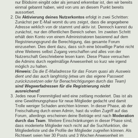
nur Blödsinn eingibt oder als jemand erkennbar ist, den wir bereits
einmal gebannt haben, wird von uns an diesem Punkt bereits
aussortiert.
Die
Aktivierung deines Nutzerkontos
erfolgt in zwei Schritten:
Zunächst per E-Mail womit du uns zeigst, dass die angegebene
Adresse wirklich von dir stammt und aktiv ist. Dennoch kannst du
zunächst, nur den öffentlichen Bereich sehen. Im zweiten Schritt
erhält dein Konto von einem Administratoren basierend auf dem
Registrierungsgrund die Berechtigung, das gesamte Forum
einzusehen. Dies dient dazu, dass sich eine böswillige Partei nicht
ohne Weiteres selbst Zugang verschaffen und alles von der
Nutzerschaft Geschriebene lesen kann. Diese Phase versuchen
die Admins durch regelmäßige Anwesenheit so kurz wie irgend
möglich zu halten.
Hinweis:
Da die E-Mailadresse für das Forum quasi als Ausweis
dient und das auch langfristig (etwa um das eigene Passwort
zurückzusetzen oder für Benachrichtigungen durch das Team)
sind Wegwerfadressen für die Registrierung nicht
ausreichend!
Jedes neue Forenmitglied wird eine zeitlang moderiert. Das ist als
eine Gewöhnungsphase für neue Mitglieder gedacht und damit
Trolle weniger Schaden anrichten können. In dieser Phase, ab der
Freischaltung durch einen Admin, hast du vollen Zugriff auf das
Forum, allerdings erscheinen deine Beiträge erst nach
Moderation
durch das Team
. Weitere Einschränkungen in dieser Phase sind,
dass moderierte Mitglieder noch nicht auf die Suchfunktion, die
Mitgliederliste und die Profile der Mitglieder zugreifen können. Als
Richtwert seien hier 30 Posts und 3 Wochen Anwesenheit im