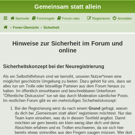
Gemeinsam statt allein
Startseite
Forenregeln
Forum rules
Registrieren
Anmelden
Foren-Übersicht
Sicherheit
Hinweise zur Sicherheit im Forum und
online
Sicherheitskonzept bei der Neuregistrierung
Als ein Selbsthilfeforum sind wir bemüht, unseren Nutzer*innen eine
möglichst geschützte Umgebung zu bieten. Dazu gehört für uns, dass wir
alles tun um Trolle oder böswillige Parteien aus dem Forum heraus zu
halten. Im öffentlich einsehbaren und beschreibbaren Unterforum
"Öffentliche Diskussion" tun wir das durch Moderation sämtlicher Posts.
Im restlichen Forum gibt es ein mehrstufiges Sicherheitskonzept:
Bei der Registrierung wirst du nach einem
Grund
gefragt, warum
du dich bei „Gemeinsam statt allein“ registrieren möchtest. Nur das
Team kann einsehen, was du in diesem Textfeld angibst. Damit
möchten wir gern bereits ein klein wenig über dich und deine
Absichten erfahren und es Trollen erschweren, da sie sich hier
bereits etwas sinnvolles aus den Fingern saugen müssen. Wer dort