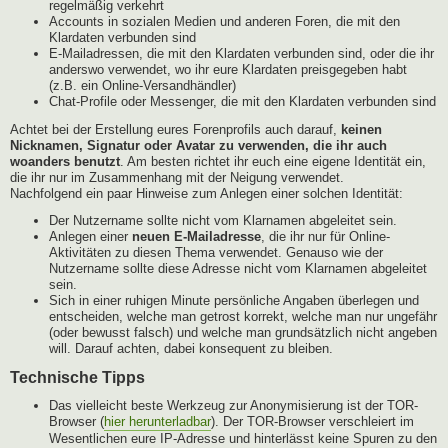
regelmäßig verkehrt
Accounts in sozialen Medien und anderen Foren, die mit den
Klardaten verbunden sind
E-Mailadressen, die mit den Klardaten verbunden sind, oder die ihr
anderswo verwendet, wo ihr eure Klardaten preisgegeben habt
(z.B. ein Online-Versandhändler)
Chat-Profile oder Messenger, die mit den Klardaten verbunden sind
Achtet bei der Erstellung eures Forenprofils auch darauf,
keinen
Nicknamen, Signatur oder Avatar zu verwenden, die ihr auch
woanders benutzt
. Am besten richtet ihr euch eine eigene Identität ein,
die ihr nur im Zusammenhang mit der Neigung verwendet.
Nachfolgend ein paar Hinweise zum Anlegen einer solchen Identität:
Der Nutzername sollte nicht vom Klarnamen abgeleitet sein.
Anlegen einer
neuen E-Mailadresse
, die ihr nur für Online-
Aktivitäten zu diesen Thema verwendet. Genauso wie der
Nutzername sollte diese Adresse nicht vom Klarnamen abgeleitet
sein.
Sich in einer ruhigen Minute persönliche Angaben überlegen und
entscheiden, welche man getrost korrekt, welche man nur ungefähr
(oder bewusst falsch) und welche man grundsätzlich nicht angeben
will. Darauf achten, dabei konsequent zu bleiben.
Technische Tipps
Das vielleicht beste Werkzeug zur Anonymisierung ist der TOR-
Browser (
hier herunterladbar
). Der TOR-Browser verschleiert im
Wesentlichen eure IP-Adresse und hinterlässt keine Spuren zu den