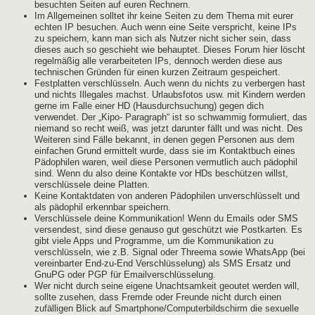
besuchten Seiten auf euren Rechnern.
Im Allgemeinen solltet ihr keine Seiten zu dem Thema mit eurer
echten IP besuchen. Auch wenn eine Seite verspricht, keine IPs
zu speichern, kann man sich als Nutzer nicht sicher sein, dass
dieses auch so geschieht wie behauptet. Dieses Forum hier löscht
regelmäßig alle verarbeiteten IPs, dennoch werden diese aus
technischen Gründen für einen kurzen Zeitraum gespeichert.
Festplatten verschlüsseln. Auch wenn du nichts zu verbergen hast
und nichts Illegales machst. Urlaubsfotos usw. mit Kindern werden
gerne im Falle einer HD (Hausdurchsuchung) gegen dich
verwendet. Der „Kipo- Paragraph“ ist so schwammig formuliert, das
niemand so recht weiß, was jetzt darunter fällt und was nicht. Des
Weiteren sind Fälle bekannt, in denen gegen Personen aus dem
einfachen Grund ermittelt wurde, dass sie im Kontaktbuch eines
Pädophilen waren, weil diese Personen vermutlich auch pädophil
sind. Wenn du also deine Kontakte vor HDs beschützen willst,
verschlüssele deine Platten.
Keine Kontaktdaten von anderen Pädophilen unverschlüsselt und
als pädophil erkennbar speichern.
Verschlüssele deine Kommunikation! Wenn du Emails oder SMS
versendest, sind diese genauso gut geschützt wie Postkarten. Es
gibt viele Apps und Programme, um die Kommunikation zu
verschlüsseln, wie z.B. Signal oder Threema sowie WhatsApp (bei
vereinbarter End-zu-End Verschlüsselung) als SMS Ersatz und
GnuPG oder PGP für Emailverschlüsselung.
Wer nicht durch seine eigene Unachtsamkeit geoutet werden will,
sollte zusehen, dass Fremde oder Freunde nicht durch einen
zufälligen Blick auf Smartphone/Computerbildschirm die sexuelle