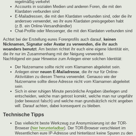
regelmäßig verkehrt
Accounts in sozialen Medien und anderen Foren, die mit den
Klardaten verbunden sind
E-Mailadressen, die mit den Klardaten verbunden sind, oder die ihr
anderswo verwendet, wo ihr eure Klardaten preisgegeben habt
(z.B. ein Online-Versandhändler)
Chat-Profile oder Messenger, die mit den Klardaten verbunden sind
Achtet bei der Erstellung eures Forenprofils auch darauf,
keinen
Nicknamen, Signatur oder Avatar zu verwenden, die ihr auch
woanders benutzt
. Am besten richtet ihr euch eine eigene Identität ein,
die ihr nur im Zusammenhang mit der Neigung verwendet.
Nachfolgend ein paar Hinweise zum Anlegen einer solchen Identität:
Der Nutzername sollte nicht vom Klarnamen abgeleitet sein.
Anlegen einer
neuen E-Mailadresse
, die ihr nur für Online-
Aktivitäten zu diesen Thema verwendet. Genauso wie der
Nutzername sollte diese Adresse nicht vom Klarnamen abgeleitet
sein.
Sich in einer ruhigen Minute persönliche Angaben überlegen und
entscheiden, welche man getrost korrekt, welche man nur ungefähr
(oder bewusst falsch) und welche man grundsätzlich nicht angeben
will. Darauf achten, dabei konsequent zu bleiben.
Technische Tipps
Das vielleicht beste Werkzeug zur Anonymisierung ist der TOR-
Browser (
hier herunterladbar
). Der TOR-Browser verschleiert im
Wesentlichen eure IP-Adresse und hinterlässt keine Spuren zu den