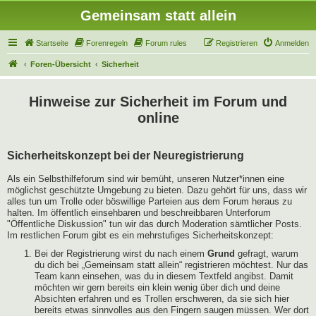
Gemeinsam statt allein
Startseite
Forenregeln
Forum rules
Registrieren
Anmelden
Foren-Übersicht
Sicherheit
Hinweise zur Sicherheit im Forum und
online
Sicherheitskonzept bei der Neuregistrierung
Als ein Selbsthilfeforum sind wir bemüht, unseren Nutzer*innen eine
möglichst geschützte Umgebung zu bieten. Dazu gehört für uns, dass wir
alles tun um Trolle oder böswillige Parteien aus dem Forum heraus zu
halten. Im öffentlich einsehbaren und beschreibbaren Unterforum
"Öffentliche Diskussion" tun wir das durch Moderation sämtlicher Posts.
Im restlichen Forum gibt es ein mehrstufiges Sicherheitskonzept:
Bei der Registrierung wirst du nach einem
Grund
gefragt, warum
du dich bei „Gemeinsam statt allein“ registrieren möchtest. Nur das
Team kann einsehen, was du in diesem Textfeld angibst. Damit
möchten wir gern bereits ein klein wenig über dich und deine
Absichten erfahren und es Trollen erschweren, da sie sich hier
bereits etwas sinnvolles aus den Fingern saugen müssen. Wer dort