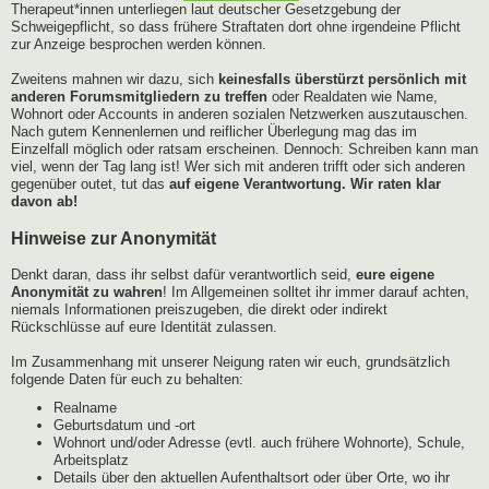
Therapeut*innen unterliegen laut deutscher Gesetzgebung der
Schweigepflicht, so dass frühere Straftaten dort ohne irgendeine Pflicht
zur Anzeige besprochen werden können.
Zweitens mahnen wir dazu, sich
keinesfalls überstürzt persönlich mit
anderen Forumsmitgliedern zu treffen
oder Realdaten wie Name,
Wohnort oder Accounts in anderen sozialen Netzwerken auszutauschen.
Nach gutem Kennenlernen und reiflicher Überlegung mag das im
Einzelfall möglich oder ratsam erscheinen. Dennoch: Schreiben kann man
viel, wenn der Tag lang ist! Wer sich mit anderen trifft oder sich anderen
gegenüber outet, tut das
auf eigene Verantwortung. Wir raten klar
davon ab!
Hinweise zur Anonymität
Denkt daran, dass ihr selbst dafür verantwortlich seid,
eure eigene
Anonymität zu wahren
! Im Allgemeinen solltet ihr immer darauf achten,
niemals Informationen preiszugeben, die direkt oder indirekt
Rückschlüsse auf eure Identität zulassen.
Im Zusammenhang mit unserer Neigung raten wir euch, grundsätzlich
folgende Daten für euch zu behalten:
Realname
Geburtsdatum und -ort
Wohnort und/oder Adresse (evtl. auch frühere Wohnorte), Schule,
Arbeitsplatz
Details über den aktuellen Aufenthaltsort oder über Orte, wo ihr