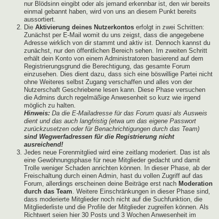
nur Blödsinn eingibt oder als jemand erkennbar ist, den wir bereits
einmal gebannt haben, wird von uns an diesem Punkt bereits
aussortiert.
Die
Aktivierung deines Nutzerkontos
erfolgt in zwei Schritten:
Zunächst per E-Mail womit du uns zeigst, dass die angegebene
Adresse wirklich von dir stammt und aktiv ist. Dennoch kannst du
zunächst, nur den öffentlichen Bereich sehen. Im zweiten Schritt
erhält dein Konto von einem Administratoren basierend auf dem
Registrierungsgrund die Berechtigung, das gesamte Forum
einzusehen. Dies dient dazu, dass sich eine böswillige Partei nicht
ohne Weiteres selbst Zugang verschaffen und alles von der
Nutzerschaft Geschriebene lesen kann. Diese Phase versuchen
die Admins durch regelmäßige Anwesenheit so kurz wie irgend
möglich zu halten.
Hinweis:
Da die E-Mailadresse für das Forum quasi als Ausweis
dient und das auch langfristig (etwa um das eigene Passwort
zurückzusetzen oder für Benachrichtigungen durch das Team)
sind Wegwerfadressen für die Registrierung nicht
ausreichend!
Jedes neue Forenmitglied wird eine zeitlang moderiert. Das ist als
eine Gewöhnungsphase für neue Mitglieder gedacht und damit
Trolle weniger Schaden anrichten können. In dieser Phase, ab der
Freischaltung durch einen Admin, hast du vollen Zugriff auf das
Forum, allerdings erscheinen deine Beiträge erst nach
Moderation
durch das Team
. Weitere Einschränkungen in dieser Phase sind,
dass moderierte Mitglieder noch nicht auf die Suchfunktion, die
Mitgliederliste und die Profile der Mitglieder zugreifen können. Als
Richtwert seien hier 30 Posts und 3 Wochen Anwesenheit im