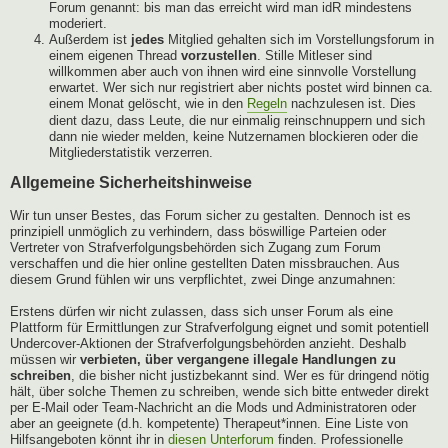
Forum genannt: bis man das erreicht wird man idR mindestens
moderiert.
Außerdem ist
jedes
Mitglied gehalten sich im Vorstellungsforum in
einem eigenen Thread
vorzustellen
. Stille Mitleser sind
willkommen aber auch von ihnen wird eine sinnvolle Vorstellung
erwartet. Wer sich nur registriert aber nichts postet wird binnen ca.
einem Monat gelöscht, wie in den
Regeln
nachzulesen ist. Dies
dient dazu, dass Leute, die nur einmalig reinschnuppern und sich
dann nie wieder melden, keine Nutzernamen blockieren oder die
Mitgliederstatistik verzerren.
Allgemeine Sicherheitshinweise
Wir tun unser Bestes, das Forum sicher zu gestalten. Dennoch ist es
prinzipiell unmöglich zu verhindern, dass böswillige Parteien oder
Vertreter von Strafverfolgungsbehörden sich Zugang zum Forum
verschaffen und die hier online gestellten Daten missbrauchen. Aus
diesem Grund fühlen wir uns verpflichtet, zwei Dinge anzumahnen:
Erstens dürfen wir nicht zulassen, dass sich unser Forum als eine
Plattform für Ermittlungen zur Strafverfolgung eignet und somit potentiell
Undercover-Aktionen der Strafverfolgungsbehörden anzieht. Deshalb
müssen wir
verbieten, über vergangene illegale Handlungen zu
schreiben
, die bisher nicht justizbekannt sind. Wer es für dringend nötig
hält, über solche Themen zu schreiben, wende sich bitte entweder direkt
per E-Mail oder Team-Nachricht an die Mods und Administratoren oder
aber an geeignete (d.h. kompetente) Therapeut*innen. Eine Liste von
Hilfsangeboten könnt ihr in
diesen Unterforum
finden. Professionelle