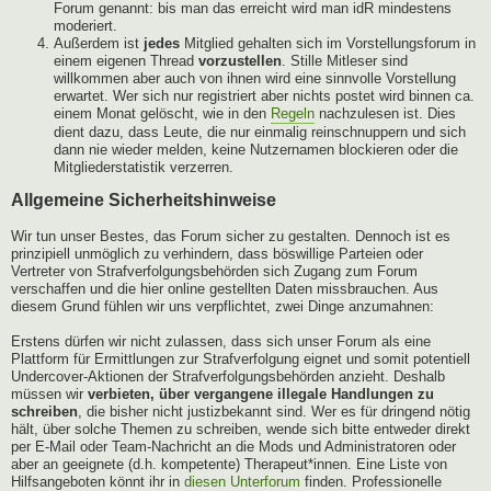
Forum genannt: bis man das erreicht wird man idR mindestens
moderiert.
Außerdem ist
jedes
Mitglied gehalten sich im Vorstellungsforum in
einem eigenen Thread
vorzustellen
. Stille Mitleser sind
willkommen aber auch von ihnen wird eine sinnvolle Vorstellung
erwartet. Wer sich nur registriert aber nichts postet wird binnen ca.
einem Monat gelöscht, wie in den
Regeln
nachzulesen ist. Dies
dient dazu, dass Leute, die nur einmalig reinschnuppern und sich
dann nie wieder melden, keine Nutzernamen blockieren oder die
Mitgliederstatistik verzerren.
Allgemeine Sicherheitshinweise
Wir tun unser Bestes, das Forum sicher zu gestalten. Dennoch ist es
prinzipiell unmöglich zu verhindern, dass böswillige Parteien oder
Vertreter von Strafverfolgungsbehörden sich Zugang zum Forum
verschaffen und die hier online gestellten Daten missbrauchen. Aus
diesem Grund fühlen wir uns verpflichtet, zwei Dinge anzumahnen:
Erstens dürfen wir nicht zulassen, dass sich unser Forum als eine
Plattform für Ermittlungen zur Strafverfolgung eignet und somit potentiell
Undercover-Aktionen der Strafverfolgungsbehörden anzieht. Deshalb
müssen wir
verbieten, über vergangene illegale Handlungen zu
schreiben
, die bisher nicht justizbekannt sind. Wer es für dringend nötig
hält, über solche Themen zu schreiben, wende sich bitte entweder direkt
per E-Mail oder Team-Nachricht an die Mods und Administratoren oder
aber an geeignete (d.h. kompetente) Therapeut*innen. Eine Liste von
Hilfsangeboten könnt ihr in
diesen Unterforum
finden. Professionelle