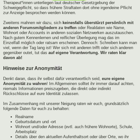
Therapeut*innen unterliegen laut deutscher Gesetzgebung der
Schweigepflicht, so dass frühere Straftaten dort ohne irgendeine Pflicht
zur Anzeige besprochen werden können.
Zweitens mahnen wir dazu, sich
keinesfalls überstürzt persönlich mit
anderen Forumsmitgliedern zu treffen
oder Realdaten wie Name,
Wohnort oder Accounts in anderen sozialen Netzwerken auszutauschen.
Nach gutem Kennenlernen und reiflicher Überlegung mag das im
Einzelfall möglich oder ratsam erscheinen. Dennoch: Schreiben kann man
viel, wenn der Tag lang ist! Wer sich mit anderen trifft oder sich anderen
gegenüber outet, tut das
auf eigene Verantwortung. Wir raten klar
davon ab!
Hinweise zur Anonymität
Denkt daran, dass ihr selbst dafür verantwortlich seid,
eure eigene
Anonymität zu wahren
! Im Allgemeinen solltet ihr immer darauf achten,
niemals Informationen preiszugeben, die direkt oder indirekt
Rückschlüsse auf eure Identität zulassen.
Im Zusammenhang mit unserer Neigung raten wir euch, grundsätzlich
folgende Daten für euch zu behalten:
Realname
Geburtsdatum und -ort
Wohnort und/oder Adresse (evtl. auch frühere Wohnorte), Schule,
Arbeitsplatz
Details über den aktuellen Aufenthaltsort oder über Orte, wo ihr