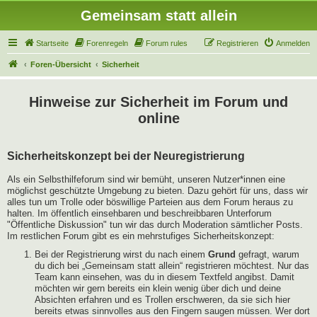
Gemeinsam statt allein
Startseite
Forenregeln
Forum rules
Registrieren
Anmelden
Foren-Übersicht
Sicherheit
Hinweise zur Sicherheit im Forum und
online
Sicherheitskonzept bei der Neuregistrierung
Als ein Selbsthilfeforum sind wir bemüht, unseren Nutzer*innen eine
möglichst geschützte Umgebung zu bieten. Dazu gehört für uns, dass wir
alles tun um Trolle oder böswillige Parteien aus dem Forum heraus zu
halten. Im öffentlich einsehbaren und beschreibbaren Unterforum
"Öffentliche Diskussion" tun wir das durch Moderation sämtlicher Posts.
Im restlichen Forum gibt es ein mehrstufiges Sicherheitskonzept:
Bei der Registrierung wirst du nach einem
Grund
gefragt, warum
du dich bei „Gemeinsam statt allein“ registrieren möchtest. Nur das
Team kann einsehen, was du in diesem Textfeld angibst. Damit
möchten wir gern bereits ein klein wenig über dich und deine
Absichten erfahren und es Trollen erschweren, da sie sich hier
bereits etwas sinnvolles aus den Fingern saugen müssen. Wer dort