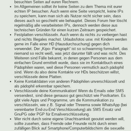
besuchten Seiten auf euren Rechnern.
Im Allgemeinen solltet ihr keine Seiten zu dem Thema mit eurer
echten IP besuchen. Auch wenn eine Seite verspricht, keine IPs
zu speichern, kann man sich als Nutzer nicht sicher sein, dass
dieses auch so geschieht wie behauptet. Dieses Forum hier löscht
regelmäßig alle verarbeiteten IPs, dennoch werden diese aus
technischen Gründen für einen kurzen Zeitraum gespeichert.
Festplatten verschlüsseln. Auch wenn du nichts zu verbergen hast
und nichts Illegales machst. Urlaubsfotos usw. mit Kindern werden
gerne im Falle einer HD (Hausdurchsuchung) gegen dich
verwendet. Der „Kipo- Paragraph“ ist so schwammig formuliert, das
niemand so recht weiß, was jetzt darunter fällt und was nicht. Des
Weiteren sind Fälle bekannt, in denen gegen Personen aus dem
einfachen Grund ermittelt wurde, dass sie im Kontaktbuch eines
Pädophilen waren, weil diese Personen vermutlich auch pädophil
sind. Wenn du also deine Kontakte vor HDs beschützen willst,
verschlüssele deine Platten.
Keine Kontaktdaten von anderen Pädophilen unverschlüsselt und
als pädophil erkennbar speichern.
Verschlüssele deine Kommunikation! Wenn du Emails oder SMS
versendest, sind diese genauso gut geschützt wie Postkarten. Es
gibt viele Apps und Programme, um die Kommunikation zu
verschlüsseln, wie z.B. Signal oder Threema sowie WhatsApp (bei
vereinbarter End-zu-End Verschlüsselung) als SMS Ersatz und
GnuPG oder PGP für Emailverschlüsselung.
Wer nicht durch seine eigene Unachtsamkeit geoutet werden will,
sollte zusehen, dass Fremde oder Freunde nicht durch einen
zufälligen Blick auf Smartphone/Computerbildschirm die sexuelle