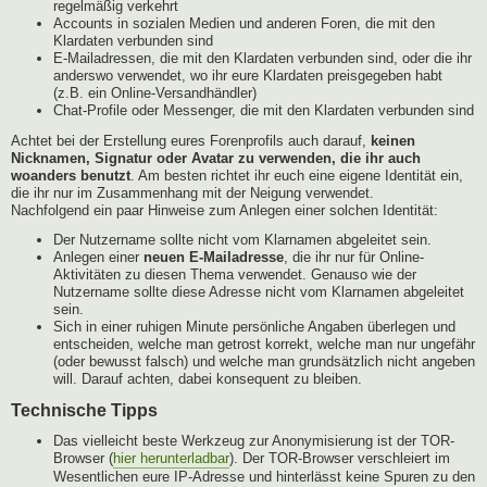
regelmäßig verkehrt
Accounts in sozialen Medien und anderen Foren, die mit den
Klardaten verbunden sind
E-Mailadressen, die mit den Klardaten verbunden sind, oder die ihr
anderswo verwendet, wo ihr eure Klardaten preisgegeben habt
(z.B. ein Online-Versandhändler)
Chat-Profile oder Messenger, die mit den Klardaten verbunden sind
Achtet bei der Erstellung eures Forenprofils auch darauf,
keinen
Nicknamen, Signatur oder Avatar zu verwenden, die ihr auch
woanders benutzt
. Am besten richtet ihr euch eine eigene Identität ein,
die ihr nur im Zusammenhang mit der Neigung verwendet.
Nachfolgend ein paar Hinweise zum Anlegen einer solchen Identität:
Der Nutzername sollte nicht vom Klarnamen abgeleitet sein.
Anlegen einer
neuen E-Mailadresse
, die ihr nur für Online-
Aktivitäten zu diesen Thema verwendet. Genauso wie der
Nutzername sollte diese Adresse nicht vom Klarnamen abgeleitet
sein.
Sich in einer ruhigen Minute persönliche Angaben überlegen und
entscheiden, welche man getrost korrekt, welche man nur ungefähr
(oder bewusst falsch) und welche man grundsätzlich nicht angeben
will. Darauf achten, dabei konsequent zu bleiben.
Technische Tipps
Das vielleicht beste Werkzeug zur Anonymisierung ist der TOR-
Browser (
hier herunterladbar
). Der TOR-Browser verschleiert im
Wesentlichen eure IP-Adresse und hinterlässt keine Spuren zu den