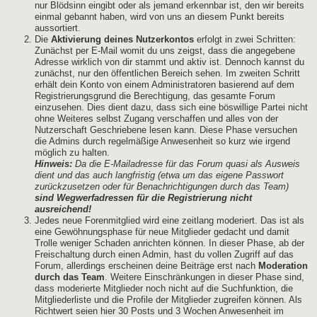
nur Blödsinn eingibt oder als jemand erkennbar ist, den wir bereits
einmal gebannt haben, wird von uns an diesem Punkt bereits
aussortiert.
Die
Aktivierung deines Nutzerkontos
erfolgt in zwei Schritten:
Zunächst per E-Mail womit du uns zeigst, dass die angegebene
Adresse wirklich von dir stammt und aktiv ist. Dennoch kannst du
zunächst, nur den öffentlichen Bereich sehen. Im zweiten Schritt
erhält dein Konto von einem Administratoren basierend auf dem
Registrierungsgrund die Berechtigung, das gesamte Forum
einzusehen. Dies dient dazu, dass sich eine böswillige Partei nicht
ohne Weiteres selbst Zugang verschaffen und alles von der
Nutzerschaft Geschriebene lesen kann. Diese Phase versuchen
die Admins durch regelmäßige Anwesenheit so kurz wie irgend
möglich zu halten.
Hinweis:
Da die E-Mailadresse für das Forum quasi als Ausweis
dient und das auch langfristig (etwa um das eigene Passwort
zurückzusetzen oder für Benachrichtigungen durch das Team)
sind Wegwerfadressen für die Registrierung nicht
ausreichend!
Jedes neue Forenmitglied wird eine zeitlang moderiert. Das ist als
eine Gewöhnungsphase für neue Mitglieder gedacht und damit
Trolle weniger Schaden anrichten können. In dieser Phase, ab der
Freischaltung durch einen Admin, hast du vollen Zugriff auf das
Forum, allerdings erscheinen deine Beiträge erst nach
Moderation
durch das Team
. Weitere Einschränkungen in dieser Phase sind,
dass moderierte Mitglieder noch nicht auf die Suchfunktion, die
Mitgliederliste und die Profile der Mitglieder zugreifen können. Als
Richtwert seien hier 30 Posts und 3 Wochen Anwesenheit im