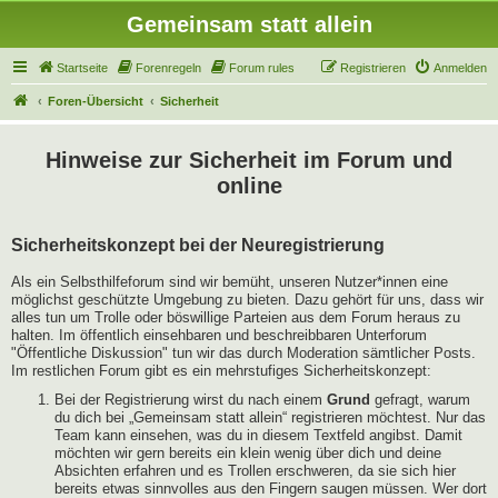
Gemeinsam statt allein
Startseite
Forenregeln
Forum rules
Registrieren
Anmelden
Foren-Übersicht
Sicherheit
Hinweise zur Sicherheit im Forum und
online
Sicherheitskonzept bei der Neuregistrierung
Als ein Selbsthilfeforum sind wir bemüht, unseren Nutzer*innen eine
möglichst geschützte Umgebung zu bieten. Dazu gehört für uns, dass wir
alles tun um Trolle oder böswillige Parteien aus dem Forum heraus zu
halten. Im öffentlich einsehbaren und beschreibbaren Unterforum
"Öffentliche Diskussion" tun wir das durch Moderation sämtlicher Posts.
Im restlichen Forum gibt es ein mehrstufiges Sicherheitskonzept:
Bei der Registrierung wirst du nach einem
Grund
gefragt, warum
du dich bei „Gemeinsam statt allein“ registrieren möchtest. Nur das
Team kann einsehen, was du in diesem Textfeld angibst. Damit
möchten wir gern bereits ein klein wenig über dich und deine
Absichten erfahren und es Trollen erschweren, da sie sich hier
bereits etwas sinnvolles aus den Fingern saugen müssen. Wer dort