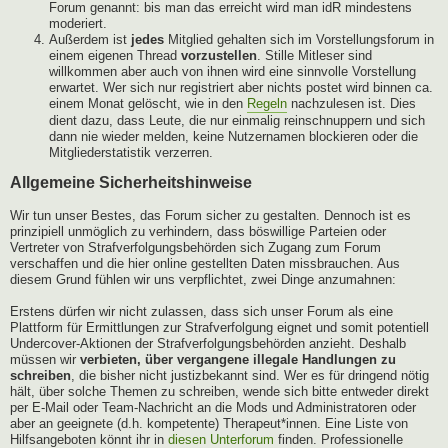
Forum genannt: bis man das erreicht wird man idR mindestens
moderiert.
Außerdem ist
jedes
Mitglied gehalten sich im Vorstellungsforum in
einem eigenen Thread
vorzustellen
. Stille Mitleser sind
willkommen aber auch von ihnen wird eine sinnvolle Vorstellung
erwartet. Wer sich nur registriert aber nichts postet wird binnen ca.
einem Monat gelöscht, wie in den
Regeln
nachzulesen ist. Dies
dient dazu, dass Leute, die nur einmalig reinschnuppern und sich
dann nie wieder melden, keine Nutzernamen blockieren oder die
Mitgliederstatistik verzerren.
Allgemeine Sicherheitshinweise
Wir tun unser Bestes, das Forum sicher zu gestalten. Dennoch ist es
prinzipiell unmöglich zu verhindern, dass böswillige Parteien oder
Vertreter von Strafverfolgungsbehörden sich Zugang zum Forum
verschaffen und die hier online gestellten Daten missbrauchen. Aus
diesem Grund fühlen wir uns verpflichtet, zwei Dinge anzumahnen:
Erstens dürfen wir nicht zulassen, dass sich unser Forum als eine
Plattform für Ermittlungen zur Strafverfolgung eignet und somit potentiell
Undercover-Aktionen der Strafverfolgungsbehörden anzieht. Deshalb
müssen wir
verbieten, über vergangene illegale Handlungen zu
schreiben
, die bisher nicht justizbekannt sind. Wer es für dringend nötig
hält, über solche Themen zu schreiben, wende sich bitte entweder direkt
per E-Mail oder Team-Nachricht an die Mods und Administratoren oder
aber an geeignete (d.h. kompetente) Therapeut*innen. Eine Liste von
Hilfsangeboten könnt ihr in
diesen Unterforum
finden. Professionelle