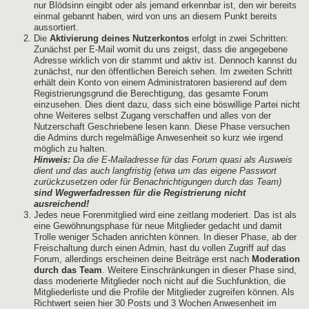
nur Blödsinn eingibt oder als jemand erkennbar ist, den wir bereits
einmal gebannt haben, wird von uns an diesem Punkt bereits
aussortiert.
Die
Aktivierung deines Nutzerkontos
erfolgt in zwei Schritten:
Zunächst per E-Mail womit du uns zeigst, dass die angegebene
Adresse wirklich von dir stammt und aktiv ist. Dennoch kannst du
zunächst, nur den öffentlichen Bereich sehen. Im zweiten Schritt
erhält dein Konto von einem Administratoren basierend auf dem
Registrierungsgrund die Berechtigung, das gesamte Forum
einzusehen. Dies dient dazu, dass sich eine böswillige Partei nicht
ohne Weiteres selbst Zugang verschaffen und alles von der
Nutzerschaft Geschriebene lesen kann. Diese Phase versuchen
die Admins durch regelmäßige Anwesenheit so kurz wie irgend
möglich zu halten.
Hinweis:
Da die E-Mailadresse für das Forum quasi als Ausweis
dient und das auch langfristig (etwa um das eigene Passwort
zurückzusetzen oder für Benachrichtigungen durch das Team)
sind Wegwerfadressen für die Registrierung nicht
ausreichend!
Jedes neue Forenmitglied wird eine zeitlang moderiert. Das ist als
eine Gewöhnungsphase für neue Mitglieder gedacht und damit
Trolle weniger Schaden anrichten können. In dieser Phase, ab der
Freischaltung durch einen Admin, hast du vollen Zugriff auf das
Forum, allerdings erscheinen deine Beiträge erst nach
Moderation
durch das Team
. Weitere Einschränkungen in dieser Phase sind,
dass moderierte Mitglieder noch nicht auf die Suchfunktion, die
Mitgliederliste und die Profile der Mitglieder zugreifen können. Als
Richtwert seien hier 30 Posts und 3 Wochen Anwesenheit im