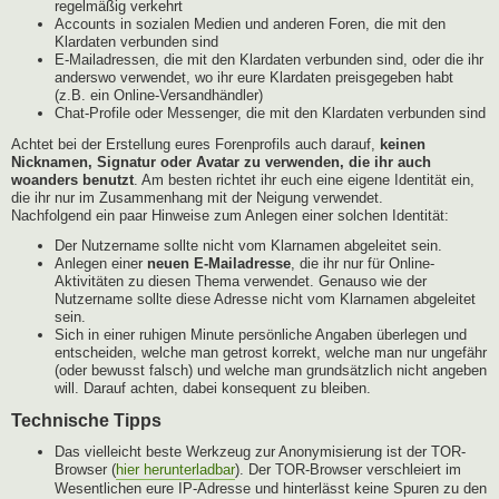
regelmäßig verkehrt
Accounts in sozialen Medien und anderen Foren, die mit den
Klardaten verbunden sind
E-Mailadressen, die mit den Klardaten verbunden sind, oder die ihr
anderswo verwendet, wo ihr eure Klardaten preisgegeben habt
(z.B. ein Online-Versandhändler)
Chat-Profile oder Messenger, die mit den Klardaten verbunden sind
Achtet bei der Erstellung eures Forenprofils auch darauf,
keinen
Nicknamen, Signatur oder Avatar zu verwenden, die ihr auch
woanders benutzt
. Am besten richtet ihr euch eine eigene Identität ein,
die ihr nur im Zusammenhang mit der Neigung verwendet.
Nachfolgend ein paar Hinweise zum Anlegen einer solchen Identität:
Der Nutzername sollte nicht vom Klarnamen abgeleitet sein.
Anlegen einer
neuen E-Mailadresse
, die ihr nur für Online-
Aktivitäten zu diesen Thema verwendet. Genauso wie der
Nutzername sollte diese Adresse nicht vom Klarnamen abgeleitet
sein.
Sich in einer ruhigen Minute persönliche Angaben überlegen und
entscheiden, welche man getrost korrekt, welche man nur ungefähr
(oder bewusst falsch) und welche man grundsätzlich nicht angeben
will. Darauf achten, dabei konsequent zu bleiben.
Technische Tipps
Das vielleicht beste Werkzeug zur Anonymisierung ist der TOR-
Browser (
hier herunterladbar
). Der TOR-Browser verschleiert im
Wesentlichen eure IP-Adresse und hinterlässt keine Spuren zu den