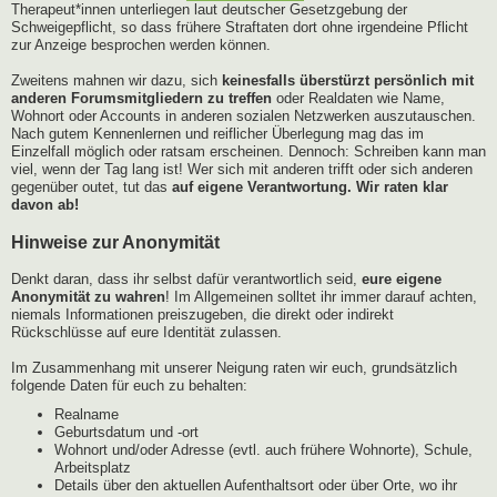
Therapeut*innen unterliegen laut deutscher Gesetzgebung der
Schweigepflicht, so dass frühere Straftaten dort ohne irgendeine Pflicht
zur Anzeige besprochen werden können.
Zweitens mahnen wir dazu, sich
keinesfalls überstürzt persönlich mit
anderen Forumsmitgliedern zu treffen
oder Realdaten wie Name,
Wohnort oder Accounts in anderen sozialen Netzwerken auszutauschen.
Nach gutem Kennenlernen und reiflicher Überlegung mag das im
Einzelfall möglich oder ratsam erscheinen. Dennoch: Schreiben kann man
viel, wenn der Tag lang ist! Wer sich mit anderen trifft oder sich anderen
gegenüber outet, tut das
auf eigene Verantwortung. Wir raten klar
davon ab!
Hinweise zur Anonymität
Denkt daran, dass ihr selbst dafür verantwortlich seid,
eure eigene
Anonymität zu wahren
! Im Allgemeinen solltet ihr immer darauf achten,
niemals Informationen preiszugeben, die direkt oder indirekt
Rückschlüsse auf eure Identität zulassen.
Im Zusammenhang mit unserer Neigung raten wir euch, grundsätzlich
folgende Daten für euch zu behalten:
Realname
Geburtsdatum und -ort
Wohnort und/oder Adresse (evtl. auch frühere Wohnorte), Schule,
Arbeitsplatz
Details über den aktuellen Aufenthaltsort oder über Orte, wo ihr