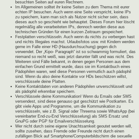
besuchten Seiten auf euren Rechnern.
Im Allgemeinen solltet ihr keine Seiten zu dem Thema mit eurer
echten IP besuchen. Auch wenn eine Seite verspricht, keine IPs
zu speichern, kann man sich als Nutzer nicht sicher sein, dass
dieses auch so geschieht wie behauptet. Dieses Forum hier löscht
regelmäßig alle verarbeiteten IPs, dennoch werden diese aus
technischen Gründen für einen kurzen Zeitraum gespeichert.
Festplatten verschlüsseln. Auch wenn du nichts zu verbergen hast
und nichts Illegales machst. Urlaubsfotos usw. mit Kindern werden
gerne im Falle einer HD (Hausdurchsuchung) gegen dich
verwendet. Der „Kipo- Paragraph“ ist so schwammig formuliert, das
niemand so recht weiß, was jetzt darunter fällt und was nicht. Des
Weiteren sind Fälle bekannt, in denen gegen Personen aus dem
einfachen Grund ermittelt wurde, dass sie im Kontaktbuch eines
Pädophilen waren, weil diese Personen vermutlich auch pädophil
sind. Wenn du also deine Kontakte vor HDs beschützen willst,
verschlüssele deine Platten.
Keine Kontaktdaten von anderen Pädophilen unverschlüsselt und
als pädophil erkennbar speichern.
Verschlüssele deine Kommunikation! Wenn du Emails oder SMS
versendest, sind diese genauso gut geschützt wie Postkarten. Es
gibt viele Apps und Programme, um die Kommunikation zu
verschlüsseln, wie z.B. Signal oder Threema sowie WhatsApp (bei
vereinbarter End-zu-End Verschlüsselung) als SMS Ersatz und
GnuPG oder PGP für Emailverschlüsselung.
Wer nicht durch seine eigene Unachtsamkeit geoutet werden will,
sollte zusehen, dass Fremde oder Freunde nicht durch einen
zufälligen Blick auf Smartphone/Computerbildschirm die sexuelle