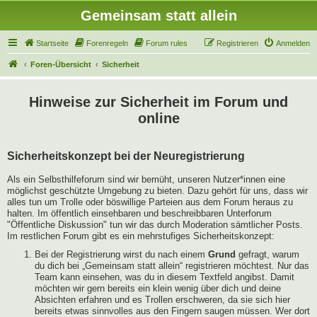
Gemeinsam statt allein
Startseite
Forenregeln
Forum rules
Registrieren
Anmelden
Foren-Übersicht
Sicherheit
Hinweise zur Sicherheit im Forum und
online
Sicherheitskonzept bei der Neuregistrierung
Als ein Selbsthilfeforum sind wir bemüht, unseren Nutzer*innen eine
möglichst geschützte Umgebung zu bieten. Dazu gehört für uns, dass wir
alles tun um Trolle oder böswillige Parteien aus dem Forum heraus zu
halten. Im öffentlich einsehbaren und beschreibbaren Unterforum
"Öffentliche Diskussion" tun wir das durch Moderation sämtlicher Posts.
Im restlichen Forum gibt es ein mehrstufiges Sicherheitskonzept:
Bei der Registrierung wirst du nach einem
Grund
gefragt, warum
du dich bei „Gemeinsam statt allein“ registrieren möchtest. Nur das
Team kann einsehen, was du in diesem Textfeld angibst. Damit
möchten wir gern bereits ein klein wenig über dich und deine
Absichten erfahren und es Trollen erschweren, da sie sich hier
bereits etwas sinnvolles aus den Fingern saugen müssen. Wer dort