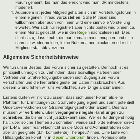
Forum genannt: bis man das erreicht wird man idR mindestens
moderiert.
Außerdem ist
jedes
Mitglied gehalten sich im Vorstellungsforum in
einem eigenen Thread
vorzustellen
. Stille Mitleser sind
willkommen aber auch von ihnen wird eine sinnvolle Vorstellung
erwartet. Wer sich nur registriert aber nichts postet wird binnen ca.
einem Monat gelöscht, wie in den
Regeln
nachzulesen ist. Dies
dient dazu, dass Leute, die nur einmalig reinschnuppern und sich
dann nie wieder melden, keine Nutzernamen blockieren oder die
Mitgliederstatistik verzerren.
Allgemeine Sicherheitshinweise
Wir tun unser Bestes, das Forum sicher zu gestalten. Dennoch ist es
prinzipiell unmöglich zu verhindern, dass böswillige Parteien oder
Vertreter von Strafverfolgungsbehörden sich Zugang zum Forum
verschaffen und die hier online gestellten Daten missbrauchen. Aus
diesem Grund fühlen wir uns verpflichtet, zwei Dinge anzumahnen:
Erstens dürfen wir nicht zulassen, dass sich unser Forum als eine
Plattform für Ermittlungen zur Strafverfolgung eignet und somit potentiell
Undercover-Aktionen der Strafverfolgungsbehörden anzieht. Deshalb
müssen wir
verbieten, über vergangene illegale Handlungen zu
schreiben
, die bisher nicht justizbekannt sind. Wer es für dringend nötig
hält, über solche Themen zu schreiben, wende sich bitte entweder direkt
per E-Mail oder Team-Nachricht an die Mods und Administratoren oder
aber an geeignete (d.h. kompetente) Therapeut*innen. Eine Liste von
Hilfsangeboten könnt ihr in
diesen Unterforum
finden. Professionelle