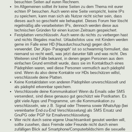
besuchten Seiten auf euren Rechnern.
Im Allgemeinen solltet ihr keine Seiten zu dem Thema mit eurer
echten IP besuchen. Auch wenn eine Seite verspricht, keine IPs
zu speichern, kann man sich als Nutzer nicht sicher sein, dass
dieses auch so geschieht wie behauptet. Dieses Forum hier löscht
regelmäßig alle verarbeiteten IPs, dennoch werden diese aus
technischen Gründen für einen kurzen Zeitraum gespeichert.
Festplatten verschlüsseln. Auch wenn du nichts zu verbergen hast
und nichts Illegales machst. Urlaubsfotos usw. mit Kindern werden
gerne im Falle einer HD (Hausdurchsuchung) gegen dich
verwendet. Der „Kipo- Paragraph“ ist so schwammig formuliert, das
niemand so recht weiß, was jetzt darunter fällt und was nicht. Des
Weiteren sind Fälle bekannt, in denen gegen Personen aus dem
einfachen Grund ermittelt wurde, dass sie im Kontaktbuch eines
Pädophilen waren, weil diese Personen vermutlich auch pädophil
sind. Wenn du also deine Kontakte vor HDs beschützen willst,
verschlüssele deine Platten.
Keine Kontaktdaten von anderen Pädophilen unverschlüsselt und
als pädophil erkennbar speichern.
Verschlüssele deine Kommunikation! Wenn du Emails oder SMS
versendest, sind diese genauso gut geschützt wie Postkarten. Es
gibt viele Apps und Programme, um die Kommunikation zu
verschlüsseln, wie z.B. Signal oder Threema sowie WhatsApp (bei
vereinbarter End-zu-End Verschlüsselung) als SMS Ersatz und
GnuPG oder PGP für Emailverschlüsselung.
Wer nicht durch seine eigene Unachtsamkeit geoutet werden will,
sollte zusehen, dass Fremde oder Freunde nicht durch einen
zufälligen Blick auf Smartphone/Computerbildschirm die sexuelle