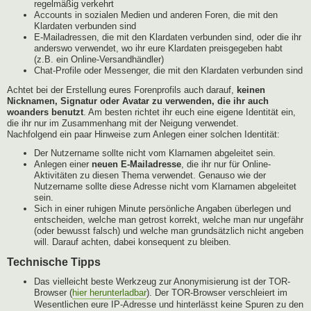
regelmäßig verkehrt
Accounts in sozialen Medien und anderen Foren, die mit den
Klardaten verbunden sind
E-Mailadressen, die mit den Klardaten verbunden sind, oder die ihr
anderswo verwendet, wo ihr eure Klardaten preisgegeben habt
(z.B. ein Online-Versandhändler)
Chat-Profile oder Messenger, die mit den Klardaten verbunden sind
Achtet bei der Erstellung eures Forenprofils auch darauf,
keinen
Nicknamen, Signatur oder Avatar zu verwenden, die ihr auch
woanders benutzt
. Am besten richtet ihr euch eine eigene Identität ein,
die ihr nur im Zusammenhang mit der Neigung verwendet.
Nachfolgend ein paar Hinweise zum Anlegen einer solchen Identität:
Der Nutzername sollte nicht vom Klarnamen abgeleitet sein.
Anlegen einer
neuen E-Mailadresse
, die ihr nur für Online-
Aktivitäten zu diesen Thema verwendet. Genauso wie der
Nutzername sollte diese Adresse nicht vom Klarnamen abgeleitet
sein.
Sich in einer ruhigen Minute persönliche Angaben überlegen und
entscheiden, welche man getrost korrekt, welche man nur ungefähr
(oder bewusst falsch) und welche man grundsätzlich nicht angeben
will. Darauf achten, dabei konsequent zu bleiben.
Technische Tipps
Das vielleicht beste Werkzeug zur Anonymisierung ist der TOR-
Browser (
hier herunterladbar
). Der TOR-Browser verschleiert im
Wesentlichen eure IP-Adresse und hinterlässt keine Spuren zu den