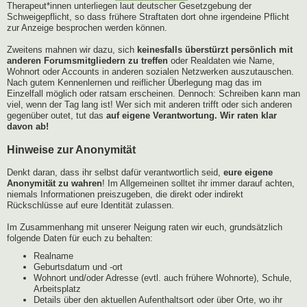
Therapeut*innen unterliegen laut deutscher Gesetzgebung der
Schweigepflicht, so dass frühere Straftaten dort ohne irgendeine Pflicht
zur Anzeige besprochen werden können.
Zweitens mahnen wir dazu, sich
keinesfalls überstürzt persönlich mit
anderen Forumsmitgliedern zu treffen
oder Realdaten wie Name,
Wohnort oder Accounts in anderen sozialen Netzwerken auszutauschen.
Nach gutem Kennenlernen und reiflicher Überlegung mag das im
Einzelfall möglich oder ratsam erscheinen. Dennoch: Schreiben kann man
viel, wenn der Tag lang ist! Wer sich mit anderen trifft oder sich anderen
gegenüber outet, tut das
auf eigene Verantwortung. Wir raten klar
davon ab!
Hinweise zur Anonymität
Denkt daran, dass ihr selbst dafür verantwortlich seid,
eure eigene
Anonymität zu wahren
! Im Allgemeinen solltet ihr immer darauf achten,
niemals Informationen preiszugeben, die direkt oder indirekt
Rückschlüsse auf eure Identität zulassen.
Im Zusammenhang mit unserer Neigung raten wir euch, grundsätzlich
folgende Daten für euch zu behalten:
Realname
Geburtsdatum und -ort
Wohnort und/oder Adresse (evtl. auch frühere Wohnorte), Schule,
Arbeitsplatz
Details über den aktuellen Aufenthaltsort oder über Orte, wo ihr