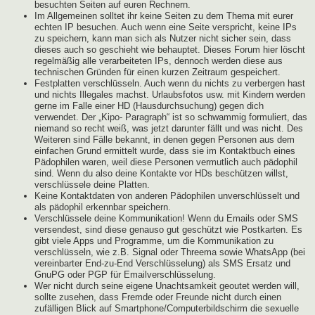
besuchten Seiten auf euren Rechnern.
Im Allgemeinen solltet ihr keine Seiten zu dem Thema mit eurer
echten IP besuchen. Auch wenn eine Seite verspricht, keine IPs
zu speichern, kann man sich als Nutzer nicht sicher sein, dass
dieses auch so geschieht wie behauptet. Dieses Forum hier löscht
regelmäßig alle verarbeiteten IPs, dennoch werden diese aus
technischen Gründen für einen kurzen Zeitraum gespeichert.
Festplatten verschlüsseln. Auch wenn du nichts zu verbergen hast
und nichts Illegales machst. Urlaubsfotos usw. mit Kindern werden
gerne im Falle einer HD (Hausdurchsuchung) gegen dich
verwendet. Der „Kipo- Paragraph“ ist so schwammig formuliert, das
niemand so recht weiß, was jetzt darunter fällt und was nicht. Des
Weiteren sind Fälle bekannt, in denen gegen Personen aus dem
einfachen Grund ermittelt wurde, dass sie im Kontaktbuch eines
Pädophilen waren, weil diese Personen vermutlich auch pädophil
sind. Wenn du also deine Kontakte vor HDs beschützen willst,
verschlüssele deine Platten.
Keine Kontaktdaten von anderen Pädophilen unverschlüsselt und
als pädophil erkennbar speichern.
Verschlüssele deine Kommunikation! Wenn du Emails oder SMS
versendest, sind diese genauso gut geschützt wie Postkarten. Es
gibt viele Apps und Programme, um die Kommunikation zu
verschlüsseln, wie z.B. Signal oder Threema sowie WhatsApp (bei
vereinbarter End-zu-End Verschlüsselung) als SMS Ersatz und
GnuPG oder PGP für Emailverschlüsselung.
Wer nicht durch seine eigene Unachtsamkeit geoutet werden will,
sollte zusehen, dass Fremde oder Freunde nicht durch einen
zufälligen Blick auf Smartphone/Computerbildschirm die sexuelle