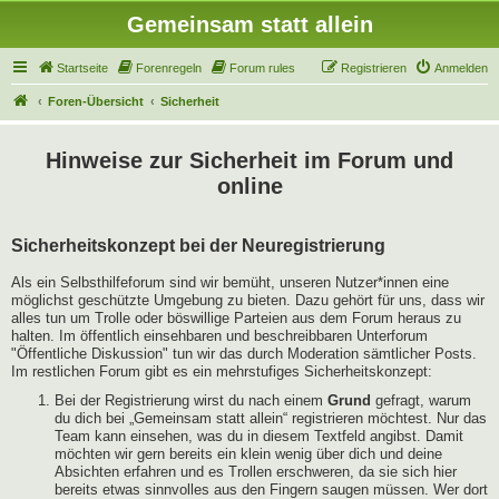
Gemeinsam statt allein
Startseite
Forenregeln
Forum rules
Registrieren
Anmelden
Foren-Übersicht
Sicherheit
Hinweise zur Sicherheit im Forum und
online
Sicherheitskonzept bei der Neuregistrierung
Als ein Selbsthilfeforum sind wir bemüht, unseren Nutzer*innen eine
möglichst geschützte Umgebung zu bieten. Dazu gehört für uns, dass wir
alles tun um Trolle oder böswillige Parteien aus dem Forum heraus zu
halten. Im öffentlich einsehbaren und beschreibbaren Unterforum
"Öffentliche Diskussion" tun wir das durch Moderation sämtlicher Posts.
Im restlichen Forum gibt es ein mehrstufiges Sicherheitskonzept:
Bei der Registrierung wirst du nach einem
Grund
gefragt, warum
du dich bei „Gemeinsam statt allein“ registrieren möchtest. Nur das
Team kann einsehen, was du in diesem Textfeld angibst. Damit
möchten wir gern bereits ein klein wenig über dich und deine
Absichten erfahren und es Trollen erschweren, da sie sich hier
bereits etwas sinnvolles aus den Fingern saugen müssen. Wer dort