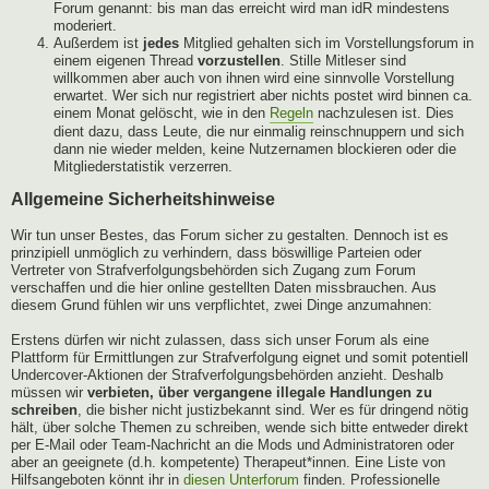
Forum genannt: bis man das erreicht wird man idR mindestens
moderiert.
Außerdem ist
jedes
Mitglied gehalten sich im Vorstellungsforum in
einem eigenen Thread
vorzustellen
. Stille Mitleser sind
willkommen aber auch von ihnen wird eine sinnvolle Vorstellung
erwartet. Wer sich nur registriert aber nichts postet wird binnen ca.
einem Monat gelöscht, wie in den
Regeln
nachzulesen ist. Dies
dient dazu, dass Leute, die nur einmalig reinschnuppern und sich
dann nie wieder melden, keine Nutzernamen blockieren oder die
Mitgliederstatistik verzerren.
Allgemeine Sicherheitshinweise
Wir tun unser Bestes, das Forum sicher zu gestalten. Dennoch ist es
prinzipiell unmöglich zu verhindern, dass böswillige Parteien oder
Vertreter von Strafverfolgungsbehörden sich Zugang zum Forum
verschaffen und die hier online gestellten Daten missbrauchen. Aus
diesem Grund fühlen wir uns verpflichtet, zwei Dinge anzumahnen:
Erstens dürfen wir nicht zulassen, dass sich unser Forum als eine
Plattform für Ermittlungen zur Strafverfolgung eignet und somit potentiell
Undercover-Aktionen der Strafverfolgungsbehörden anzieht. Deshalb
müssen wir
verbieten, über vergangene illegale Handlungen zu
schreiben
, die bisher nicht justizbekannt sind. Wer es für dringend nötig
hält, über solche Themen zu schreiben, wende sich bitte entweder direkt
per E-Mail oder Team-Nachricht an die Mods und Administratoren oder
aber an geeignete (d.h. kompetente) Therapeut*innen. Eine Liste von
Hilfsangeboten könnt ihr in
diesen Unterforum
finden. Professionelle