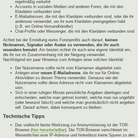
regelmäßig verkehrt
Accounts in sozialen Medien und anderen Foren, die mit den
Klardaten verbunden sind
E-Mailadressen, die mit den Klardaten verbunden sind, oder die ihr
anderswo verwendet, wo ihr eure Klardaten preisgegeben habt
(z.B. ein Online-Versandhändler)
Chat-Profile oder Messenger, die mit den Klardaten verbunden sind
Achtet bei der Erstellung eures Forenprofils auch darauf,
keinen
Nicknamen, Signatur oder Avatar zu verwenden, die ihr auch
woanders benutzt
. Am besten richtet ihr euch eine eigene Identität ein,
die ihr nur im Zusammenhang mit der Neigung verwendet.
Nachfolgend ein paar Hinweise zum Anlegen einer solchen Identität:
Der Nutzername sollte nicht vom Klarnamen abgeleitet sein.
Anlegen einer
neuen E-Mailadresse
, die ihr nur für Online-
Aktivitäten zu diesen Thema verwendet. Genauso wie der
Nutzername sollte diese Adresse nicht vom Klarnamen abgeleitet
sein.
Sich in einer ruhigen Minute persönliche Angaben überlegen und
entscheiden, welche man getrost korrekt, welche man nur ungefähr
(oder bewusst falsch) und welche man grundsätzlich nicht angeben
will. Darauf achten, dabei konsequent zu bleiben.
Technische Tipps
Das vielleicht beste Werkzeug zur Anonymisierung ist der TOR-
Browser (
hier herunterladbar
). Der TOR-Browser verschleiert im
Wesentlichen eure IP-Adresse und hinterlässt keine Spuren zu den