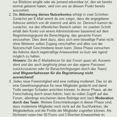
nur Blödsinn eingibt oder als jemand erkennbar ist, den wir bereits
einmal gebannt haben, wird von uns an diesem Punkt bereits
aussortiert.
Die
Aktivierung deines Nutzerkontos
erfolgt in zwei Schritten:
Zunächst per E-Mail womit du uns zeigst, dass die angegebene
Adresse wirklich von dir stammt und aktiv ist. Dennoch kannst du
zunächst, nur den öffentlichen Bereich sehen. Im zweiten Schritt
erhält dein Konto von einem Administratoren basierend auf dem
Registrierungsgrund die Berechtigung, das gesamte Forum
einzusehen. Dies dient dazu, dass sich eine böswillige Partei nicht
ohne Weiteres selbst Zugang verschaffen und alles von der
Nutzerschaft Geschriebene lesen kann. Diese Phase versuchen
die Admins durch regelmäßige Anwesenheit so kurz wie irgend
möglich zu halten.
Hinweis:
Da die E-Mailadresse für das Forum quasi als Ausweis
dient und das auch langfristig (etwa um das eigene Passwort
zurückzusetzen oder für Benachrichtigungen durch das Team)
sind Wegwerfadressen für die Registrierung nicht
ausreichend!
Jedes neue Forenmitglied wird eine zeitlang moderiert. Das ist als
eine Gewöhnungsphase für neue Mitglieder gedacht und damit
Trolle weniger Schaden anrichten können. In dieser Phase, ab der
Freischaltung durch einen Admin, hast du vollen Zugriff auf das
Forum, allerdings erscheinen deine Beiträge erst nach
Moderation
durch das Team
. Weitere Einschränkungen in dieser Phase sind,
dass moderierte Mitglieder noch nicht auf die Suchfunktion, die
Mitgliederliste und die Profile der Mitglieder zugreifen können. Als
Richtwert seien hier 30 Posts und 3 Wochen Anwesenheit im