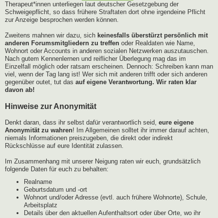
Therapeut*innen unterliegen laut deutscher Gesetzgebung der
Schweigepflicht, so dass frühere Straftaten dort ohne irgendeine Pflicht
zur Anzeige besprochen werden können.
Zweitens mahnen wir dazu, sich
keinesfalls überstürzt persönlich mit
anderen Forumsmitgliedern zu treffen
oder Realdaten wie Name,
Wohnort oder Accounts in anderen sozialen Netzwerken auszutauschen.
Nach gutem Kennenlernen und reiflicher Überlegung mag das im
Einzelfall möglich oder ratsam erscheinen. Dennoch: Schreiben kann man
viel, wenn der Tag lang ist! Wer sich mit anderen trifft oder sich anderen
gegenüber outet, tut das
auf eigene Verantwortung. Wir raten klar
davon ab!
Hinweise zur Anonymität
Denkt daran, dass ihr selbst dafür verantwortlich seid,
eure eigene
Anonymität zu wahren
! Im Allgemeinen solltet ihr immer darauf achten,
niemals Informationen preiszugeben, die direkt oder indirekt
Rückschlüsse auf eure Identität zulassen.
Im Zusammenhang mit unserer Neigung raten wir euch, grundsätzlich
folgende Daten für euch zu behalten:
Realname
Geburtsdatum und -ort
Wohnort und/oder Adresse (evtl. auch frühere Wohnorte), Schule,
Arbeitsplatz
Details über den aktuellen Aufenthaltsort oder über Orte, wo ihr