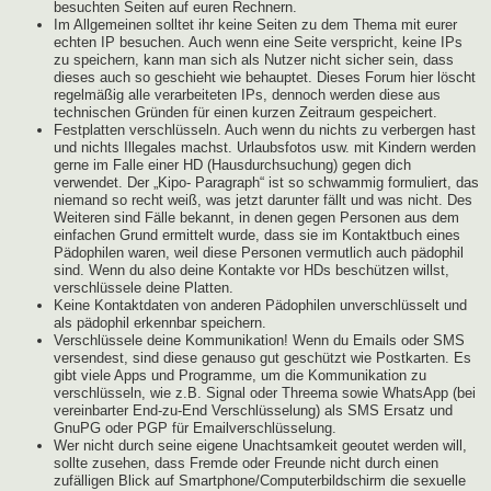
besuchten Seiten auf euren Rechnern.
Im Allgemeinen solltet ihr keine Seiten zu dem Thema mit eurer
echten IP besuchen. Auch wenn eine Seite verspricht, keine IPs
zu speichern, kann man sich als Nutzer nicht sicher sein, dass
dieses auch so geschieht wie behauptet. Dieses Forum hier löscht
regelmäßig alle verarbeiteten IPs, dennoch werden diese aus
technischen Gründen für einen kurzen Zeitraum gespeichert.
Festplatten verschlüsseln. Auch wenn du nichts zu verbergen hast
und nichts Illegales machst. Urlaubsfotos usw. mit Kindern werden
gerne im Falle einer HD (Hausdurchsuchung) gegen dich
verwendet. Der „Kipo- Paragraph“ ist so schwammig formuliert, das
niemand so recht weiß, was jetzt darunter fällt und was nicht. Des
Weiteren sind Fälle bekannt, in denen gegen Personen aus dem
einfachen Grund ermittelt wurde, dass sie im Kontaktbuch eines
Pädophilen waren, weil diese Personen vermutlich auch pädophil
sind. Wenn du also deine Kontakte vor HDs beschützen willst,
verschlüssele deine Platten.
Keine Kontaktdaten von anderen Pädophilen unverschlüsselt und
als pädophil erkennbar speichern.
Verschlüssele deine Kommunikation! Wenn du Emails oder SMS
versendest, sind diese genauso gut geschützt wie Postkarten. Es
gibt viele Apps und Programme, um die Kommunikation zu
verschlüsseln, wie z.B. Signal oder Threema sowie WhatsApp (bei
vereinbarter End-zu-End Verschlüsselung) als SMS Ersatz und
GnuPG oder PGP für Emailverschlüsselung.
Wer nicht durch seine eigene Unachtsamkeit geoutet werden will,
sollte zusehen, dass Fremde oder Freunde nicht durch einen
zufälligen Blick auf Smartphone/Computerbildschirm die sexuelle