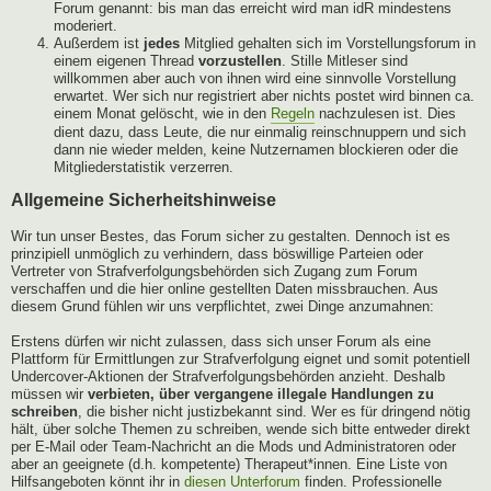
Forum genannt: bis man das erreicht wird man idR mindestens
moderiert.
Außerdem ist
jedes
Mitglied gehalten sich im Vorstellungsforum in
einem eigenen Thread
vorzustellen
. Stille Mitleser sind
willkommen aber auch von ihnen wird eine sinnvolle Vorstellung
erwartet. Wer sich nur registriert aber nichts postet wird binnen ca.
einem Monat gelöscht, wie in den
Regeln
nachzulesen ist. Dies
dient dazu, dass Leute, die nur einmalig reinschnuppern und sich
dann nie wieder melden, keine Nutzernamen blockieren oder die
Mitgliederstatistik verzerren.
Allgemeine Sicherheitshinweise
Wir tun unser Bestes, das Forum sicher zu gestalten. Dennoch ist es
prinzipiell unmöglich zu verhindern, dass böswillige Parteien oder
Vertreter von Strafverfolgungsbehörden sich Zugang zum Forum
verschaffen und die hier online gestellten Daten missbrauchen. Aus
diesem Grund fühlen wir uns verpflichtet, zwei Dinge anzumahnen:
Erstens dürfen wir nicht zulassen, dass sich unser Forum als eine
Plattform für Ermittlungen zur Strafverfolgung eignet und somit potentiell
Undercover-Aktionen der Strafverfolgungsbehörden anzieht. Deshalb
müssen wir
verbieten, über vergangene illegale Handlungen zu
schreiben
, die bisher nicht justizbekannt sind. Wer es für dringend nötig
hält, über solche Themen zu schreiben, wende sich bitte entweder direkt
per E-Mail oder Team-Nachricht an die Mods und Administratoren oder
aber an geeignete (d.h. kompetente) Therapeut*innen. Eine Liste von
Hilfsangeboten könnt ihr in
diesen Unterforum
finden. Professionelle