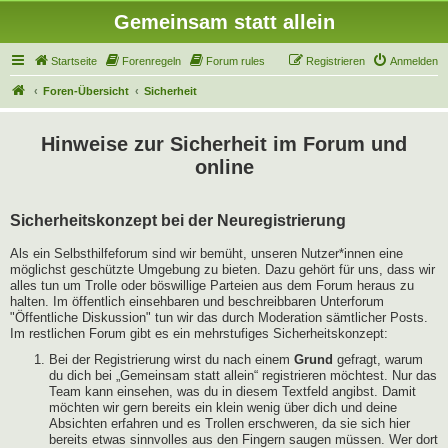
Gemeinsam statt allein
Startseite
Forenregeln
Forum rules
Registrieren
Anmelden
Foren-Übersicht
Sicherheit
Hinweise zur Sicherheit im Forum und
online
Sicherheitskonzept bei der Neuregistrierung
Als ein Selbsthilfeforum sind wir bemüht, unseren Nutzer*innen eine
möglichst geschützte Umgebung zu bieten. Dazu gehört für uns, dass wir
alles tun um Trolle oder böswillige Parteien aus dem Forum heraus zu
halten. Im öffentlich einsehbaren und beschreibbaren Unterforum
"Öffentliche Diskussion" tun wir das durch Moderation sämtlicher Posts.
Im restlichen Forum gibt es ein mehrstufiges Sicherheitskonzept:
Bei der Registrierung wirst du nach einem
Grund
gefragt, warum
du dich bei „Gemeinsam statt allein“ registrieren möchtest. Nur das
Team kann einsehen, was du in diesem Textfeld angibst. Damit
möchten wir gern bereits ein klein wenig über dich und deine
Absichten erfahren und es Trollen erschweren, da sie sich hier
bereits etwas sinnvolles aus den Fingern saugen müssen. Wer dort