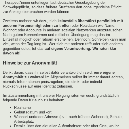
Therapeut*innen unterliegen laut deutscher Gesetzgebung der
Schweigepflicht, so dass frühere Straftaten dort ohne irgendeine Pflicht
zur Anzeige besprochen werden können.
Zweitens mahnen wir dazu, sich
keinesfalls überstürzt persönlich mit
anderen Forumsmitgliedern zu treffen
oder Realdaten wie Name,
Wohnort oder Accounts in anderen sozialen Netzwerken auszutauschen.
Nach gutem Kennenlernen und reiflicher Überlegung mag das im
Einzelfall möglich oder ratsam erscheinen. Dennoch: Schreiben kann man
viel, wenn der Tag lang ist! Wer sich mit anderen trifft oder sich anderen
gegenüber outet, tut das
auf eigene Verantwortung. Wir raten klar
davon ab!
Hinweise zur Anonymität
Denkt daran, dass ihr selbst dafür verantwortlich seid,
eure eigene
Anonymität zu wahren
! Im Allgemeinen solltet ihr immer darauf achten,
niemals Informationen preiszugeben, die direkt oder indirekt
Rückschlüsse auf eure Identität zulassen.
Im Zusammenhang mit unserer Neigung raten wir euch, grundsätzlich
folgende Daten für euch zu behalten:
Realname
Geburtsdatum und -ort
Wohnort und/oder Adresse (evtl. auch frühere Wohnorte), Schule,
Arbeitsplatz
Details über den aktuellen Aufenthaltsort oder über Orte, wo ihr