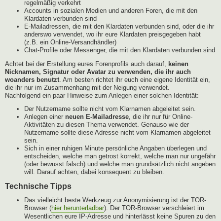
regelmäßig verkehrt
Accounts in sozialen Medien und anderen Foren, die mit den
Klardaten verbunden sind
E-Mailadressen, die mit den Klardaten verbunden sind, oder die ihr
anderswo verwendet, wo ihr eure Klardaten preisgegeben habt
(z.B. ein Online-Versandhändler)
Chat-Profile oder Messenger, die mit den Klardaten verbunden sind
Achtet bei der Erstellung eures Forenprofils auch darauf,
keinen
Nicknamen, Signatur oder Avatar zu verwenden, die ihr auch
woanders benutzt
. Am besten richtet ihr euch eine eigene Identität ein,
die ihr nur im Zusammenhang mit der Neigung verwendet.
Nachfolgend ein paar Hinweise zum Anlegen einer solchen Identität:
Der Nutzername sollte nicht vom Klarnamen abgeleitet sein.
Anlegen einer
neuen E-Mailadresse
, die ihr nur für Online-
Aktivitäten zu diesen Thema verwendet. Genauso wie der
Nutzername sollte diese Adresse nicht vom Klarnamen abgeleitet
sein.
Sich in einer ruhigen Minute persönliche Angaben überlegen und
entscheiden, welche man getrost korrekt, welche man nur ungefähr
(oder bewusst falsch) und welche man grundsätzlich nicht angeben
will. Darauf achten, dabei konsequent zu bleiben.
Technische Tipps
Das vielleicht beste Werkzeug zur Anonymisierung ist der TOR-
Browser (
hier herunterladbar
). Der TOR-Browser verschleiert im
Wesentlichen eure IP-Adresse und hinterlässt keine Spuren zu den