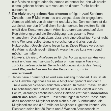
nur Blödsinn eingibt oder als jemand erkennbar ist, den wir bereits
einmal gebannt haben, wird von uns an diesem Punkt bereits
aussortiert.
Die
Aktivierung deines Nutzerkontos
erfolgt in zwei Schritten:
Zunächst per E-Mail womit du uns zeigst, dass die angegebene
Adresse wirklich von dir stammt und aktiv ist. Dennoch kannst du
zunächst, nur den öffentlichen Bereich sehen. Im zweiten Schritt
erhält dein Konto von einem Administratoren basierend auf dem
Registrierungsgrund die Berechtigung, das gesamte Forum
einzusehen. Dies dient dazu, dass sich eine böswillige Partei nicht
ohne Weiteres selbst Zugang verschaffen und alles von der
Nutzerschaft Geschriebene lesen kann. Diese Phase versuchen
die Admins durch regelmäßige Anwesenheit so kurz wie irgend
möglich zu halten.
Hinweis:
Da die E-Mailadresse für das Forum quasi als Ausweis
dient und das auch langfristig (etwa um das eigene Passwort
zurückzusetzen oder für Benachrichtigungen durch das Team)
sind Wegwerfadressen für die Registrierung nicht
ausreichend!
Jedes neue Forenmitglied wird eine zeitlang moderiert. Das ist als
eine Gewöhnungsphase für neue Mitglieder gedacht und damit
Trolle weniger Schaden anrichten können. In dieser Phase, ab der
Freischaltung durch einen Admin, hast du vollen Zugriff auf das
Forum, allerdings erscheinen deine Beiträge erst nach
Moderation
durch das Team
. Weitere Einschränkungen in dieser Phase sind,
dass moderierte Mitglieder noch nicht auf die Suchfunktion, die
Mitgliederliste und die Profile der Mitglieder zugreifen können. Als
Richtwert seien hier 30 Posts und 3 Wochen Anwesenheit im