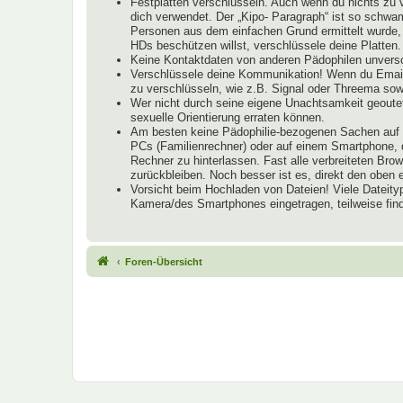
Festplatten verschlüsseln. Auch wenn du nichts zu 
dich verwendet. Der „Kipo- Paragraph“ ist so schwam
Personen aus dem einfachen Grund ermittelt wurde, 
HDs beschützen willst, verschlüssele deine Platten.
Keine Kontaktdaten von anderen Pädophilen unversch
Verschlüssele deine Kommunikation! Wenn du Email
zu verschlüsseln, wie z.B. Signal oder Threema s
Wer nicht durch seine eigene Unachtsamkeit geoutet
sexuelle Orientierung erraten können.
Am besten keine Pädophilie-bezogenen Sachen auf R
PCs (Familienrechner) oder auf einem Smartphone, d
Rechner zu hinterlassen. Fast alle verbreiteten B
zurückbleiben. Noch besser ist es, direkt den obe
Vorsicht beim Hochladen von Dateien! Viele Dateity
Kamera/des Smartphones eingetragen, teilweise find
Foren-Übersicht