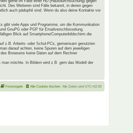
werden gerne im Falle einer HD (Hausdurchsuchung) gegen
nicht. Des Weiteren sind Fälle bekannt, in denen gegen
lich auch pädophil sind. Wenn du also deine Kontakte vor
Es gibt viele Apps und Programme, um die Kommunikation
z und GnuPG oder PGP für Emailverschlüsselung.
fälligen Blick auf Smartphone/Computerbildschirm die
auf z.B. Arbeits- oder Schul-PCs, gemeinsam genutzten
 man darauf achten, keine Spuren auf dem jeweiligen
nd des Browsens keine Daten auf dem Rechner
 man möchte. In Bildern wird z.B. gern das Modell der
Forenregeln
Alle Cookies löschen
Alle Zeiten sind
UTC+02:00