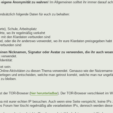
e eigene Anonymität zu wahren
! Im Allgemeinen solltet ihr immer darauf ac
dsätzlich folgende Daten für euch zu behalten:
te), Schule, Arbeitsplatz
Orte, wo ihr regelmäßig verkehrt
 mit den Klardaten verbunden sind
d, oder die ihr anderswo verwendet, wo ihr eure Klardaten preisgegeben habt 
 verbunden sind
einen Nicknamen, Signatur oder Avatar zu verwenden, die ihr auch woan
g verwendet.
dentität:
et sein.
ür Online-Aktivitäten zu diesen Thema verwendet. Genauso wie der Nutzername
berlegen und entscheiden, welche man getrost korrekt, welche man nur ungefä
 zu bleiben.
st der TOR-Browser (
hier herunterladbar
). Der TOR-Browser verschleiert im W
a mit eurer echten IP besuchen. Auch wenn eine Seite verspricht, keine IPs z
s Forum hier löscht regelmäßig alle verarbeiteten IPs, dennoch werden dies