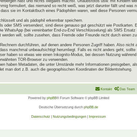
verbergen hast und nichts Illegales machst. Urlaubsfotos usw. mit Kindern 
mig formuliert, das niemand so recht weiß, was jetzt darunter fällt und was 
dass sie im Kontaktbuch eines Pädophilen waren, weil diese Personen vermut
lüsselt und als pädophil erkennbar speichern.
s oder SMS versendest, sind diese genauso gut geschützt wie Postkarten. 
owie WhatsApp (bei vereinbarter End-zu-End Verschlüsselung) als SMS Ersat
 werden will, sollte zusehen, dass Fremde oder Freunde nicht durch einen zu
echnern durchführen, auf denen andere Personen Zugriff haben. Also nicht 
ass manchmal unbeaufsichtigt herumliegt. Falls es nicht anders geht, sollte
rowser haben so etwas wie einen Inkognito-Modus, bei dessen Nutzung währe
n erwähnten TOR-Browser zu verwenden.
pen haben Metadaten, die unter Umstände mehr Informationen preisgeben, als
et man dort z.B. auch die geographischen Koordinaten der Bildentstehung.
Kontakt
Das Team
Powered by
phpBB
® Forum Software © phpBB Limited
Deutsche Übersetzung durch
phpBB.de
Datenschutz
|
Nutzungsbedingungen
|
Impressum