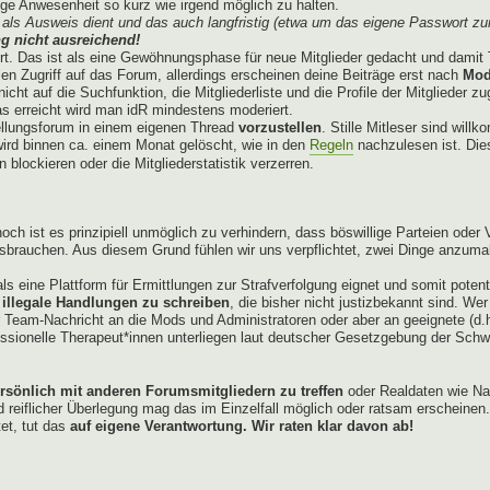
e Anwesenheit so kurz wie irgend möglich zu halten.
als Ausweis dient und das auch langfristig (etwa um das eigene Passwort zu
g nicht ausreichend!
ert. Das ist als eine Gewöhnungsphase für neue Mitglieder gedacht und damit 
len Zugriff auf das Forum, allerdings erscheinen deine Beiträge erst nach
Mod
cht auf die Suchfunktion, die Mitgliederliste und die Profile der Mitglieder z
 erreicht wird man idR mindestens moderiert.
ellungsforum in einem eigenen Thread
vorzustellen
. Stille Mitleser sind wil
t wird binnen ca. einem Monat gelöscht, wie in den
Regeln
nachzulesen ist. Dies
blockieren oder die Mitgliederstatistik verzerren.
och ist es prinzipiell unmöglich zu verhindern, dass böswillige Parteien ode
ssbrauchen. Aus diesem Grund fühlen wir uns verpflichtet, zwei Dinge anzum
ls eine Plattform für Ermittlungen zur Strafverfolgung eignet und somit poten
 illegale Handlungen zu schreiben
, die bisher nicht justizbekannt sind. We
er Team-Nachricht an die Mods und Administratoren oder aber an geeignete (d.
ssionelle Therapeut*innen unterliegen laut deutscher Gesetzgebung der Schwei
ersönlich mit anderen Forumsmitgliedern zu treffen
oder Realdaten wie Na
iflicher Überlegung mag das im Einzelfall möglich oder ratsam erscheinen.
tet, tut das
auf eigene Verantwortung. Wir raten klar davon ab!