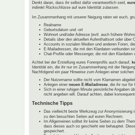
Denkt daran, dass ihr selbst dafür verantwortlich seid,
eur
indirekt Rückschlüsse auf eure Identität zulassen.
Im Zusammenhang mit unserer Neigung raten wir euch, grun
Realname
Geburtsdatum und -ort
Wohnort und/oder Adresse (evtl. auch frühere Wohnor
Details über den aktuellen Aufenthaltsort oder über 
Accounts in sozialen Medien und anderen Foren, die
E-Mailadressen, die mit den Klardaten verbunden sin
Chat-Profile oder Messenger, die mit den Klardaten
Achtet bei der Erstellung eures Forenprofils auch darauf,
k
Identität ein, die ihr nur im Zusammenhang mit der Neigun
Nachfolgend ein paar Hinweise zum Anlegen einer solchen I
Der Nutzername sollte nicht vom Klarnamen abgeleit
Anlegen einer
neuen E-Mailadresse
, die ihr nur f
Sich in einer ruhigen Minute persönliche Angaben ü
nicht angeben will. Darauf achten, dabei konsequent
Technische Tipps
Das vielleicht beste Werkzeug zur Anonymisierung i
zu den besuchten Seiten auf euren Rechnern.
Im Allgemeinen solltet ihr keine Seiten zu dem Them
dass dieses auch so geschieht wie behauptet. Diese
gespeichert.