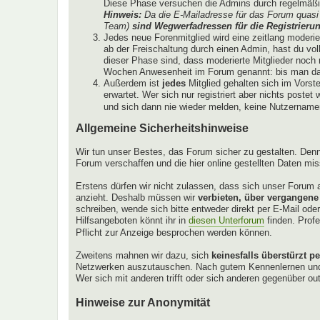
Diese Phase versuchen die Admins durch regelmäßig
Hinweis:
Da die E-Mailadresse für das Forum quasi 
Team)
sind Wegwerfadressen für die Registrierun
Jedes neue Forenmitglied wird eine zeitlang moderi
ab der Freischaltung durch einen Admin, hast du vol
dieser Phase sind, dass moderierte Mitglieder noch ni
Wochen Anwesenheit im Forum genannt: bis man das
Außerdem ist
jedes
Mitglied gehalten sich im Vorst
erwartet. Wer sich nur registriert aber nichts poste
und sich dann nie wieder melden, keine Nutzernamen 
Allgemeine Sicherheitshinweise
Wir tun unser Bestes, das Forum sicher zu gestalten. Denn
Forum verschaffen und die hier online gestellten Daten mi
Erstens dürfen wir nicht zulassen, dass sich unser Forum a
anzieht. Deshalb müssen wir
verbieten, über vergangene
schreiben, wende sich bitte entweder direkt per E-Mail od
Hilfsangeboten könnt ihr in
diesen Unterforum
finden. Profe
Pflicht zur Anzeige besprochen werden können.
Zweitens mahnen wir dazu, sich
keinesfalls überstürzt p
Netzwerken auszutauschen. Nach gutem Kennenlernen und re
Wer sich mit anderen trifft oder sich anderen gegenüber ou
Hinweise zur Anonymität