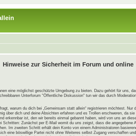
llein
Hinweise zur Sicherheit im Forum und online
innen eine möglichst geschützte Umgebung zu bieten. Dazu gehört für uns, das
chreibbaren Unterforum "Öffentliche Diskussion" tun wir das durch Moderation
ragt, warum du dich bei „Gemeinsam statt allein“ registrieren möchtest. Nur
enig über dich und deine Absichten erfahren und es Trollen erschweren, da sie
nd erkennbar ist, den wir bereits einmal gebannt haben, wird von uns an diese
ei Schritten: Zunächst per E-Mail womit du uns zeigst, dass die angegebene A
hen. Im zweiten Schritt erhält dein Konto von einem Administratoren basiere
ch eine böswillige Partei nicht ohne Weiteres selbst Zugang verschaffen und