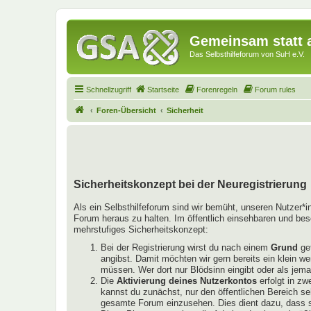
Gemeinsam statt a
Das Selbsthilfeforum von SuH e.V.
Schnellzugriff
Startseite
Forenregeln
Forum rules
Foren-Übersicht
Sicherheit
Sicherheitskonzept bei der Neuregistrierung
Als ein Selbsthilfeforum sind wir bemüht, unseren Nutzer*
Forum heraus zu halten. Im öffentlich einsehbaren und bes
mehrstufiges Sicherheitskonzept:
Bei der Registrierung wirst du nach einem
Grund
gef
angibst. Damit möchten wir gern bereits ein klein w
müssen. Wer dort nur Blödsinn eingibt oder als jema
Die
Aktivierung deines Nutzerkontos
erfolgt in zw
kannst du zunächst, nur den öffentlichen Bereich se
gesamte Forum einzusehen. Dies dient dazu, dass si