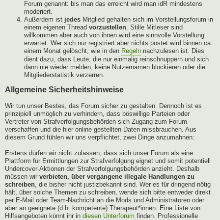
Forum genannt: bis man das erreicht wird man idR mindestens
moderiert.
Außerdem ist
jedes
Mitglied gehalten sich im Vorstellungsforum in
einem eigenen Thread
vorzustellen
. Stille Mitleser sind
willkommen aber auch von ihnen wird eine sinnvolle Vorstellung
erwartet. Wer sich nur registriert aber nichts postet wird binnen ca.
einem Monat gelöscht, wie in den
Regeln
nachzulesen ist. Dies
dient dazu, dass Leute, die nur einmalig reinschnuppern und sich
dann nie wieder melden, keine Nutzernamen blockieren oder die
Mitgliederstatistik verzerren.
Allgemeine Sicherheitshinweise
Wir tun unser Bestes, das Forum sicher zu gestalten. Dennoch ist es
prinzipiell unmöglich zu verhindern, dass böswillige Parteien oder
Vertreter von Strafverfolgungsbehörden sich Zugang zum Forum
verschaffen und die hier online gestellten Daten missbrauchen. Aus
diesem Grund fühlen wir uns verpflichtet, zwei Dinge anzumahnen:
Erstens dürfen wir nicht zulassen, dass sich unser Forum als eine
Plattform für Ermittlungen zur Strafverfolgung eignet und somit potentiell
Undercover-Aktionen der Strafverfolgungsbehörden anzieht. Deshalb
müssen wir
verbieten, über vergangene illegale Handlungen zu
schreiben
, die bisher nicht justizbekannt sind. Wer es für dringend nötig
hält, über solche Themen zu schreiben, wende sich bitte entweder direkt
per E-Mail oder Team-Nachricht an die Mods und Administratoren oder
aber an geeignete (d.h. kompetente) Therapeut*innen. Eine Liste von
Hilfsangeboten könnt ihr in
diesen Unterforum
finden. Professionelle