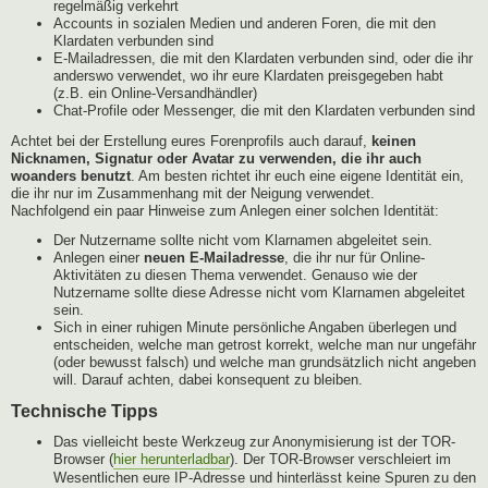
regelmäßig verkehrt
Accounts in sozialen Medien und anderen Foren, die mit den
Klardaten verbunden sind
E-Mailadressen, die mit den Klardaten verbunden sind, oder die ihr
anderswo verwendet, wo ihr eure Klardaten preisgegeben habt
(z.B. ein Online-Versandhändler)
Chat-Profile oder Messenger, die mit den Klardaten verbunden sind
Achtet bei der Erstellung eures Forenprofils auch darauf,
keinen
Nicknamen, Signatur oder Avatar zu verwenden, die ihr auch
woanders benutzt
. Am besten richtet ihr euch eine eigene Identität ein,
die ihr nur im Zusammenhang mit der Neigung verwendet.
Nachfolgend ein paar Hinweise zum Anlegen einer solchen Identität:
Der Nutzername sollte nicht vom Klarnamen abgeleitet sein.
Anlegen einer
neuen E-Mailadresse
, die ihr nur für Online-
Aktivitäten zu diesen Thema verwendet. Genauso wie der
Nutzername sollte diese Adresse nicht vom Klarnamen abgeleitet
sein.
Sich in einer ruhigen Minute persönliche Angaben überlegen und
entscheiden, welche man getrost korrekt, welche man nur ungefähr
(oder bewusst falsch) und welche man grundsätzlich nicht angeben
will. Darauf achten, dabei konsequent zu bleiben.
Technische Tipps
Das vielleicht beste Werkzeug zur Anonymisierung ist der TOR-
Browser (
hier herunterladbar
). Der TOR-Browser verschleiert im
Wesentlichen eure IP-Adresse und hinterlässt keine Spuren zu den