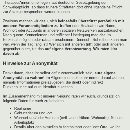
Therapeut*innen unterliegen laut deutscher Gesetzgebung der
Schweigepflicht, so dass frühere Straftaten dort ohne irgendeine Pflicht
zur Anzeige besprochen werden können.
Zweitens mahnen wir dazu, sich
keinesfalls überstürzt persönlich mit
anderen Forumsmitgliedern zu treffen
oder Realdaten wie Name,
Wohnort oder Accounts in anderen sozialen Netzwerken auszutauschen.
Nach gutem Kennenlernen und reiflicher Überlegung mag das im
Einzelfall möglich oder ratsam erscheinen. Dennoch: Schreiben kann man
viel, wenn der Tag lang ist! Wer sich mit anderen trifft oder sich anderen
gegenüber outet, tut das
auf eigene Verantwortung. Wir raten klar
davon ab!
Hinweise zur Anonymität
Denkt daran, dass ihr selbst dafür verantwortlich seid,
eure eigene
Anonymität zu wahren
! Im Allgemeinen solltet ihr immer darauf achten,
niemals Informationen preiszugeben, die direkt oder indirekt
Rückschlüsse auf eure Identität zulassen.
Im Zusammenhang mit unserer Neigung raten wir euch, grundsätzlich
folgende Daten für euch zu behalten:
Realname
Geburtsdatum und -ort
Wohnort und/oder Adresse (evtl. auch frühere Wohnorte), Schule,
Arbeitsplatz
Details über den aktuellen Aufenthaltsort oder über Orte, wo ihr