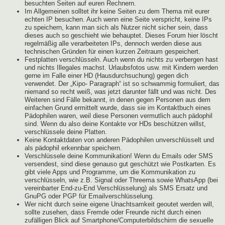
besuchten Seiten auf euren Rechnern.
Im Allgemeinen solltet ihr keine Seiten zu dem Thema mit eurer
echten IP besuchen. Auch wenn eine Seite verspricht, keine IPs
zu speichern, kann man sich als Nutzer nicht sicher sein, dass
dieses auch so geschieht wie behauptet. Dieses Forum hier löscht
regelmäßig alle verarbeiteten IPs, dennoch werden diese aus
technischen Gründen für einen kurzen Zeitraum gespeichert.
Festplatten verschlüsseln. Auch wenn du nichts zu verbergen hast
und nichts Illegales machst. Urlaubsfotos usw. mit Kindern werden
gerne im Falle einer HD (Hausdurchsuchung) gegen dich
verwendet. Der „Kipo- Paragraph“ ist so schwammig formuliert, das
niemand so recht weiß, was jetzt darunter fällt und was nicht. Des
Weiteren sind Fälle bekannt, in denen gegen Personen aus dem
einfachen Grund ermittelt wurde, dass sie im Kontaktbuch eines
Pädophilen waren, weil diese Personen vermutlich auch pädophil
sind. Wenn du also deine Kontakte vor HDs beschützen willst,
verschlüssele deine Platten.
Keine Kontaktdaten von anderen Pädophilen unverschlüsselt und
als pädophil erkennbar speichern.
Verschlüssele deine Kommunikation! Wenn du Emails oder SMS
versendest, sind diese genauso gut geschützt wie Postkarten. Es
gibt viele Apps und Programme, um die Kommunikation zu
verschlüsseln, wie z.B. Signal oder Threema sowie WhatsApp (bei
vereinbarter End-zu-End Verschlüsselung) als SMS Ersatz und
GnuPG oder PGP für Emailverschlüsselung.
Wer nicht durch seine eigene Unachtsamkeit geoutet werden will,
sollte zusehen, dass Fremde oder Freunde nicht durch einen
zufälligen Blick auf Smartphone/Computerbildschirm die sexuelle