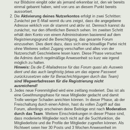
nur Blödsinn eingibt oder als jemand erkennbar ist, den wir bereits
einmal gebannt haben, wird von uns an diesem Punkt bereits
aussortiert.
Die
Aktivierung deines Nutzerkontos
erfolgt in zwei Schritten:
Zunächst per E-Mail womit du uns zeigst, dass die angegebene
Adresse wirklich von dir stammt und aktiv ist. Dennoch kannst du
zunächst, nur den öffentlichen Bereich sehen. Im zweiten Schritt
erhält dein Konto von einem Administratoren basierend auf dem
Registrierungsgrund die Berechtigung, das gesamte Forum
einzusehen. Dies dient dazu, dass sich eine böswillige Partei nicht
ohne Weiteres selbst Zugang verschaffen und alles von der
Nutzerschaft Geschriebene lesen kann. Diese Phase versuchen
die Admins durch regelmäßige Anwesenheit so kurz wie irgend
möglich zu halten.
Hinweis:
Da die E-Mailadresse für das Forum quasi als Ausweis
dient und das auch langfristig (etwa um das eigene Passwort
zurückzusetzen oder für Benachrichtigungen durch das Team)
sind Wegwerfadressen für die Registrierung nicht
ausreichend!
Jedes neue Forenmitglied wird eine zeitlang moderiert. Das ist als
eine Gewöhnungsphase für neue Mitglieder gedacht und damit
Trolle weniger Schaden anrichten können. In dieser Phase, ab der
Freischaltung durch einen Admin, hast du vollen Zugriff auf das
Forum, allerdings erscheinen deine Beiträge erst nach
Moderation
durch das Team
. Weitere Einschränkungen in dieser Phase sind,
dass moderierte Mitglieder noch nicht auf die Suchfunktion, die
Mitgliederliste und die Profile der Mitglieder zugreifen können. Als
Richtwert seien hier 30 Posts und 3 Wochen Anwesenheit im