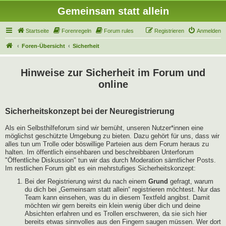
Gemeinsam statt allein
Startseite
Forenregeln
Forum rules
Registrieren
Anmelden
Foren-Übersicht
Sicherheit
Hinweise zur Sicherheit im Forum und
online
Sicherheitskonzept bei der Neuregistrierung
Als ein Selbsthilfeforum sind wir bemüht, unseren Nutzer*innen eine
möglichst geschützte Umgebung zu bieten. Dazu gehört für uns, dass wir
alles tun um Trolle oder böswillige Parteien aus dem Forum heraus zu
halten. Im öffentlich einsehbaren und beschreibbaren Unterforum
"Öffentliche Diskussion" tun wir das durch Moderation sämtlicher Posts.
Im restlichen Forum gibt es ein mehrstufiges Sicherheitskonzept:
Bei der Registrierung wirst du nach einem
Grund
gefragt, warum
du dich bei „Gemeinsam statt allein“ registrieren möchtest. Nur das
Team kann einsehen, was du in diesem Textfeld angibst. Damit
möchten wir gern bereits ein klein wenig über dich und deine
Absichten erfahren und es Trollen erschweren, da sie sich hier
bereits etwas sinnvolles aus den Fingern saugen müssen. Wer dort