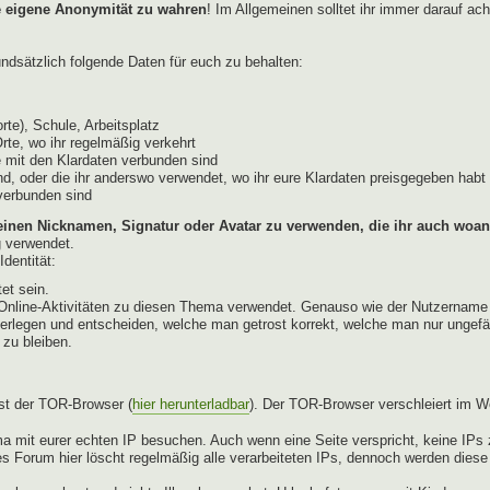
e eigene Anonymität zu wahren
! Im Allgemeinen solltet ihr immer darauf ac
dsätzlich folgende Daten für euch zu behalten:
te), Schule, Arbeitsplatz
Orte, wo ihr regelmäßig verkehrt
 mit den Klardaten verbunden sind
d, oder die ihr anderswo verwendet, wo ihr eure Klardaten preisgegeben habt 
 verbunden sind
einen Nicknamen, Signatur oder Avatar zu verwenden, die ihr auch woan
g verwendet.
dentität:
et sein.
ür Online-Aktivitäten zu diesen Thema verwendet. Genauso wie der Nutzername
berlegen und entscheiden, welche man getrost korrekt, welche man nur ungefä
 zu bleiben.
st der TOR-Browser (
hier herunterladbar
). Der TOR-Browser verschleiert im W
a mit eurer echten IP besuchen. Auch wenn eine Seite verspricht, keine IPs z
s Forum hier löscht regelmäßig alle verarbeiteten IPs, dennoch werden dies