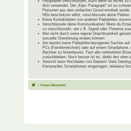
Festplatten verschlüsseln. Auch wenn du nichts zu 
dich verwendet. Der „Kipo- Paragraph“ ist so schwam
Personen aus dem einfachen Grund ermittelt wurde, 
HDs beschützen willst, verschlüssele deine Platten.
Keine Kontaktdaten von anderen Pädophilen unversch
Verschlüssele deine Kommunikation! Wenn du Email
zu verschlüsseln, wie z.B. Signal oder Threema s
Wer nicht durch seine eigene Unachtsamkeit geoutet
sexuelle Orientierung erraten können.
Am besten keine Pädophilie-bezogenen Sachen auf R
PCs (Familienrechner) oder auf einem Smartphone, d
Rechner zu hinterlassen. Fast alle verbreiteten B
zurückbleiben. Noch besser ist es, direkt den obe
Vorsicht beim Hochladen von Dateien! Viele Dateity
Kamera/des Smartphones eingetragen, teilweise find
Foren-Übersicht