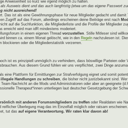
e Anwesenheit so kurz wie irgend möglich zu halten.
als Ausweis dient und das auch langfristig (etwa um das eigene Passwort zu
g nicht ausreichend!
ert. Das ist als eine Gewöhnungsphase für neue Mitglieder gedacht und damit 
len Zugriff auf das Forum, allerdings erscheinen deine Beiträge erst nach
Mod
cht auf die Suchfunktion, die Mitgliederliste und die Profile der Mitglieder z
 erreicht wird man idR mindestens moderiert.
ellungsforum in einem eigenen Thread
vorzustellen
. Stille Mitleser sind wil
t wird binnen ca. einem Monat gelöscht, wie in den
Regeln
nachzulesen ist. Dies
blockieren oder die Mitgliederstatistik verzerren.
och ist es prinzipiell unmöglich zu verhindern, dass böswillige Parteien ode
ssbrauchen. Aus diesem Grund fühlen wir uns verpflichtet, zwei Dinge anzum
ls eine Plattform für Ermittlungen zur Strafverfolgung eignet und somit poten
 illegale Handlungen zu schreiben
, die bisher nicht justizbekannt sind. We
er Team-Nachricht an die Mods und Administratoren oder aber an geeignete (d.
ssionelle Therapeut*innen unterliegen laut deutscher Gesetzgebung der Schwei
ersönlich mit anderen Forumsmitgliedern zu treffen
oder Realdaten wie Na
iflicher Überlegung mag das im Einzelfall möglich oder ratsam erscheinen.
tet, tut das
auf eigene Verantwortung. Wir raten klar davon ab!