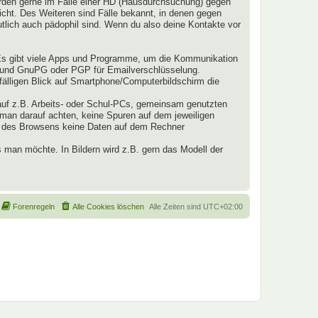
werden gerne im Falle einer HD (Hausdurchsuchung) gegen
nicht. Des Weiteren sind Fälle bekannt, in denen gegen
lich auch pädophil sind. Wenn du also deine Kontakte vor
Es gibt viele Apps und Programme, um die Kommunikation
z und GnuPG oder PGP für Emailverschlüsselung.
fälligen Blick auf Smartphone/Computerbildschirm die
auf z.B. Arbeits- oder Schul-PCs, gemeinsam genutzten
 man darauf achten, keine Spuren auf dem jeweiligen
nd des Browsens keine Daten auf dem Rechner
 man möchte. In Bildern wird z.B. gern das Modell der
Forenregeln
Alle Cookies löschen
Alle Zeiten sind
UTC+02:00