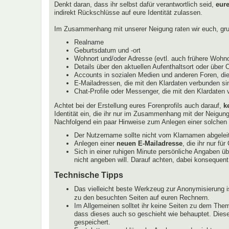
Denkt daran, dass ihr selbst dafür verantwortlich seid,
eur
indirekt Rückschlüsse auf eure Identität zulassen.
Im Zusammenhang mit unserer Neigung raten wir euch, grun
Realname
Geburtsdatum und -ort
Wohnort und/oder Adresse (evtl. auch frühere Wohnor
Details über den aktuellen Aufenthaltsort oder über 
Accounts in sozialen Medien und anderen Foren, die
E-Mailadressen, die mit den Klardaten verbunden sin
Chat-Profile oder Messenger, die mit den Klardaten
Achtet bei der Erstellung eures Forenprofils auch darauf,
k
Identität ein, die ihr nur im Zusammenhang mit der Neigun
Nachfolgend ein paar Hinweise zum Anlegen einer solchen I
Der Nutzername sollte nicht vom Klarnamen abgeleit
Anlegen einer
neuen E-Mailadresse
, die ihr nur f
Sich in einer ruhigen Minute persönliche Angaben ü
nicht angeben will. Darauf achten, dabei konsequent
Technische Tipps
Das vielleicht beste Werkzeug zur Anonymisierung i
zu den besuchten Seiten auf euren Rechnern.
Im Allgemeinen solltet ihr keine Seiten zu dem Them
dass dieses auch so geschieht wie behauptet. Diese
gespeichert.