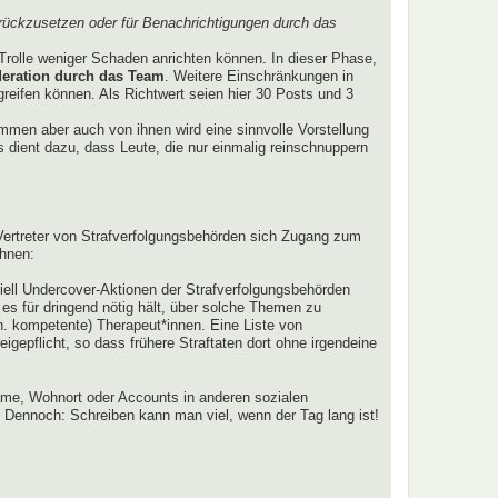
rückzusetzen oder für Benachrichtigungen durch das
Trolle weniger Schaden anrichten können. In dieser Phase,
eration durch das Team
. Weitere Einschränkungen in
ugreifen können. Als Richtwert seien hier 30 Posts und 3
lkommen aber auch von ihnen wird eine sinnvolle Vorstellung
 dient dazu, dass Leute, die nur einmalig reinschnuppern
r Vertreter von Strafverfolgungsbehörden sich Zugang zum
ahnen:
tiell Undercover-Aktionen der Strafverfolgungsbehörden
r es für dringend nötig hält, über solche Themen zu
h. kompetente) Therapeut*innen. Eine Liste von
gepflicht, so dass frühere Straftaten dort ohne irgendeine
me, Wohnort oder Accounts in anderen sozialen
 Dennoch: Schreiben kann man viel, wenn der Tag lang ist!