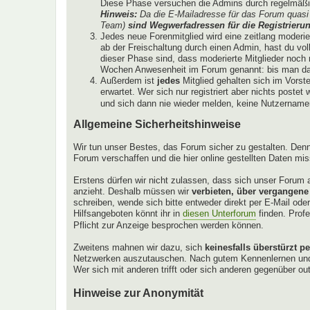
Diese Phase versuchen die Admins durch regelmäßig
Hinweis:
Da die E-Mailadresse für das Forum quasi 
Team)
sind Wegwerfadressen für die Registrierun
Jedes neue Forenmitglied wird eine zeitlang moderi
ab der Freischaltung durch einen Admin, hast du vol
dieser Phase sind, dass moderierte Mitglieder noch ni
Wochen Anwesenheit im Forum genannt: bis man das
Außerdem ist
jedes
Mitglied gehalten sich im Vorst
erwartet. Wer sich nur registriert aber nichts poste
und sich dann nie wieder melden, keine Nutzernamen 
Allgemeine Sicherheitshinweise
Wir tun unser Bestes, das Forum sicher zu gestalten. Denn
Forum verschaffen und die hier online gestellten Daten mi
Erstens dürfen wir nicht zulassen, dass sich unser Forum a
anzieht. Deshalb müssen wir
verbieten, über vergangene
schreiben, wende sich bitte entweder direkt per E-Mail od
Hilfsangeboten könnt ihr in
diesen Unterforum
finden. Profe
Pflicht zur Anzeige besprochen werden können.
Zweitens mahnen wir dazu, sich
keinesfalls überstürzt p
Netzwerken auszutauschen. Nach gutem Kennenlernen und re
Wer sich mit anderen trifft oder sich anderen gegenüber ou
Hinweise zur Anonymität