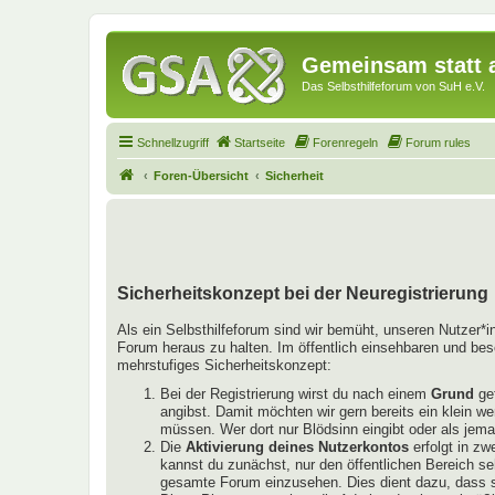
Gemeinsam statt a
Das Selbsthilfeforum von SuH e.V.
Schnellzugriff
Startseite
Forenregeln
Forum rules
Foren-Übersicht
Sicherheit
Sicherheitskonzept bei der Neuregistrierung
Als ein Selbsthilfeforum sind wir bemüht, unseren Nutzer*
Forum heraus zu halten. Im öffentlich einsehbaren und bes
mehrstufiges Sicherheitskonzept:
Bei der Registrierung wirst du nach einem
Grund
gef
angibst. Damit möchten wir gern bereits ein klein w
müssen. Wer dort nur Blödsinn eingibt oder als jema
Die
Aktivierung deines Nutzerkontos
erfolgt in zw
kannst du zunächst, nur den öffentlichen Bereich se
gesamte Forum einzusehen. Dies dient dazu, dass si