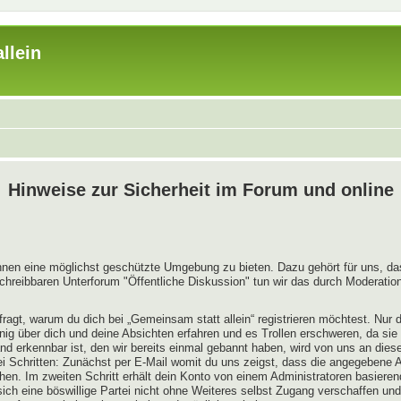
llein
Hinweise zur Sicherheit im Forum und online
innen eine möglichst geschützte Umgebung zu bieten. Dazu gehört für uns, das
chreibbaren Unterforum "Öffentliche Diskussion" tun wir das durch Moderation
ragt, warum du dich bei „Gemeinsam statt allein“ registrieren möchtest. Nur
enig über dich und deine Absichten erfahren und es Trollen erschweren, da sie
nd erkennbar ist, den wir bereits einmal gebannt haben, wird von uns an diese
ei Schritten: Zunächst per E-Mail womit du uns zeigst, dass die angegebene A
hen. Im zweiten Schritt erhält dein Konto von einem Administratoren basiere
ch eine böswillige Partei nicht ohne Weiteres selbst Zugang verschaffen und