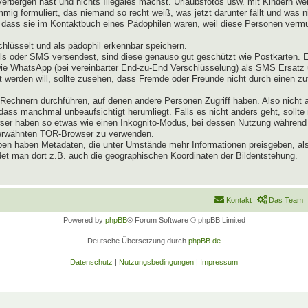
verbergen hast und nichts Illegales machst. Urlaubsfotos usw. mit Kindern 
mig formuliert, das niemand so recht weiß, was jetzt darunter fällt und was 
dass sie im Kontaktbuch eines Pädophilen waren, weil diese Personen vermut
lüsselt und als pädophil erkennbar speichern.
s oder SMS versendest, sind diese genauso gut geschützt wie Postkarten. 
owie WhatsApp (bei vereinbarter End-zu-End Verschlüsselung) als SMS Ersat
 werden will, sollte zusehen, dass Fremde oder Freunde nicht durch einen zu
echnern durchführen, auf denen andere Personen Zugriff haben. Also nicht 
ass manchmal unbeaufsichtigt herumliegt. Falls es nicht anders geht, sollte
rowser haben so etwas wie einen Inkognito-Modus, bei dessen Nutzung währe
n erwähnten TOR-Browser zu verwenden.
pen haben Metadaten, die unter Umstände mehr Informationen preisgeben, als
et man dort z.B. auch die geographischen Koordinaten der Bildentstehung.
Kontakt
Das Team
Powered by
phpBB
® Forum Software © phpBB Limited
Deutsche Übersetzung durch
phpBB.de
Datenschutz
|
Nutzungsbedingungen
|
Impressum