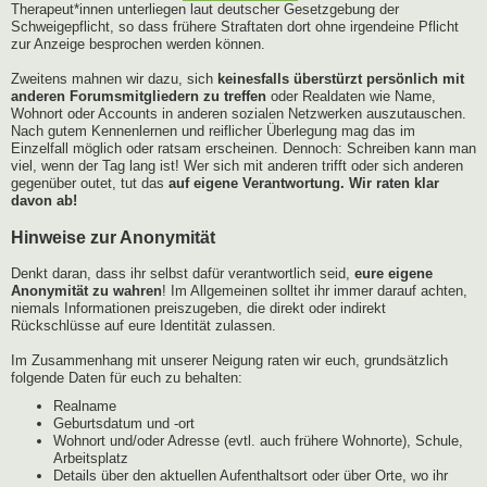
Therapeut*innen unterliegen laut deutscher Gesetzgebung der
Schweigepflicht, so dass frühere Straftaten dort ohne irgendeine Pflicht
zur Anzeige besprochen werden können.
Zweitens mahnen wir dazu, sich
keinesfalls überstürzt persönlich mit
anderen Forumsmitgliedern zu treffen
oder Realdaten wie Name,
Wohnort oder Accounts in anderen sozialen Netzwerken auszutauschen.
Nach gutem Kennenlernen und reiflicher Überlegung mag das im
Einzelfall möglich oder ratsam erscheinen. Dennoch: Schreiben kann man
viel, wenn der Tag lang ist! Wer sich mit anderen trifft oder sich anderen
gegenüber outet, tut das
auf eigene Verantwortung. Wir raten klar
davon ab!
Hinweise zur Anonymität
Denkt daran, dass ihr selbst dafür verantwortlich seid,
eure eigene
Anonymität zu wahren
! Im Allgemeinen solltet ihr immer darauf achten,
niemals Informationen preiszugeben, die direkt oder indirekt
Rückschlüsse auf eure Identität zulassen.
Im Zusammenhang mit unserer Neigung raten wir euch, grundsätzlich
folgende Daten für euch zu behalten:
Realname
Geburtsdatum und -ort
Wohnort und/oder Adresse (evtl. auch frühere Wohnorte), Schule,
Arbeitsplatz
Details über den aktuellen Aufenthaltsort oder über Orte, wo ihr