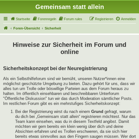
Gemeinsam statt allein
Startseite
Forenregeln
Forum rules
Registrieren
Anmelden
Foren-Übersicht
Sicherheit
Hinweise zur Sicherheit im Forum und
online
Sicherheitskonzept bei der Neuregistrierung
Als ein Selbsthilfeforum sind wir bemüht, unseren Nutzer*innen eine
möglichst geschützte Umgebung zu bieten. Dazu gehört für uns, dass wir
alles tun um Trolle oder böswillige Parteien aus dem Forum heraus zu
halten. Im öffentlich einsehbaren und beschreibbaren Unterforum
"Öffentliche Diskussion" tun wir das durch Moderation sämtlicher Posts.
Im restlichen Forum gibt es ein mehrstufiges Sicherheitskonzept:
Bei der Registrierung wirst du nach einem
Grund
gefragt, warum
du dich bei „Gemeinsam statt allein“ registrieren möchtest. Nur das
Team kann einsehen, was du in diesem Textfeld angibst. Damit
möchten wir gern bereits ein klein wenig über dich und deine
Absichten erfahren und es Trollen erschweren, da sie sich hier
bereits etwas sinnvolles aus den Fingern saugen müssen. Wer dort