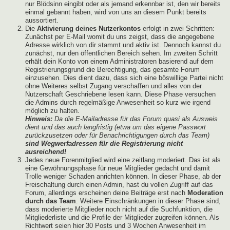
nur Blödsinn eingibt oder als jemand erkennbar ist, den wir bereits
einmal gebannt haben, wird von uns an diesem Punkt bereits
aussortiert.
Die
Aktivierung deines Nutzerkontos
erfolgt in zwei Schritten:
Zunächst per E-Mail womit du uns zeigst, dass die angegebene
Adresse wirklich von dir stammt und aktiv ist. Dennoch kannst du
zunächst, nur den öffentlichen Bereich sehen. Im zweiten Schritt
erhält dein Konto von einem Administratoren basierend auf dem
Registrierungsgrund die Berechtigung, das gesamte Forum
einzusehen. Dies dient dazu, dass sich eine böswillige Partei nicht
ohne Weiteres selbst Zugang verschaffen und alles von der
Nutzerschaft Geschriebene lesen kann. Diese Phase versuchen
die Admins durch regelmäßige Anwesenheit so kurz wie irgend
möglich zu halten.
Hinweis:
Da die E-Mailadresse für das Forum quasi als Ausweis
dient und das auch langfristig (etwa um das eigene Passwort
zurückzusetzen oder für Benachrichtigungen durch das Team)
sind Wegwerfadressen für die Registrierung nicht
ausreichend!
Jedes neue Forenmitglied wird eine zeitlang moderiert. Das ist als
eine Gewöhnungsphase für neue Mitglieder gedacht und damit
Trolle weniger Schaden anrichten können. In dieser Phase, ab der
Freischaltung durch einen Admin, hast du vollen Zugriff auf das
Forum, allerdings erscheinen deine Beiträge erst nach
Moderation
durch das Team
. Weitere Einschränkungen in dieser Phase sind,
dass moderierte Mitglieder noch nicht auf die Suchfunktion, die
Mitgliederliste und die Profile der Mitglieder zugreifen können. Als
Richtwert seien hier 30 Posts und 3 Wochen Anwesenheit im