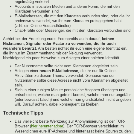
regelmäßig verkehrt
Accounts in sozialen Medien und anderen Foren, die mit den
Klardaten verbunden sind
E-Mailadressen, die mit den Klardaten verbunden sind, oder die ihr
anderswo verwendet, wo ihr eure Klardaten preisgegeben habt
(z.B. ein Online-Versandhändler)
Chat-Profile oder Messenger, die mit den Klardaten verbunden sind
Achtet bei der Erstellung eures Forenprofils auch darauf,
keinen
Nicknamen, Signatur oder Avatar zu verwenden, die ihr auch
woanders benutzt
. Am besten richtet ihr euch eine eigene Identität ein,
die ihr nur im Zusammenhang mit der Neigung verwendet.
Nachfolgend ein paar Hinweise zum Anlegen einer solchen Identität:
Der Nutzername sollte nicht vom Klarnamen abgeleitet sein.
Anlegen einer
neuen E-Mailadresse
, die ihr nur für Online-
Aktivitäten zu diesen Thema verwendet. Genauso wie der
Nutzername sollte diese Adresse nicht vom Klarnamen abgeleitet
sein.
Sich in einer ruhigen Minute persönliche Angaben überlegen und
entscheiden, welche man getrost korrekt, welche man nur ungefähr
(oder bewusst falsch) und welche man grundsätzlich nicht angeben
will. Darauf achten, dabei konsequent zu bleiben.
Technische Tipps
Das vielleicht beste Werkzeug zur Anonymisierung ist der TOR-
Browser (
hier herunterladbar
). Der TOR-Browser verschleiert im
Wesentlichen eure IP-Adresse und hinterlässt keine Spuren zu den