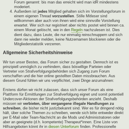
Forum genannt: bis man das erreicht wird man idR mindestens
moderiert.
Außerdem ist
jedes
Mitglied gehalten sich im Vorstellungsforum in
einem eigenen Thread
vorzustellen
. Stille Mitleser sind
willkommen aber auch von ihnen wird eine sinnvolle Vorstellung
erwartet. Wer sich nur registriert aber nichts postet wird binnen ca.
einem Monat gelöscht, wie in den
Regeln
nachzulesen ist. Dies
dient dazu, dass Leute, die nur einmalig reinschnuppern und sich
dann nie wieder melden, keine Nutzernamen blockieren oder die
Mitgliederstatistik verzerren.
Allgemeine Sicherheitshinweise
Wir tun unser Bestes, das Forum sicher zu gestalten. Dennoch ist es
prinzipiell unmöglich zu verhindern, dass böswillige Parteien oder
Vertreter von Strafverfolgungsbehörden sich Zugang zum Forum
verschaffen und die hier online gestellten Daten missbrauchen. Aus
diesem Grund fühlen wir uns verpflichtet, zwei Dinge anzumahnen:
Erstens dürfen wir nicht zulassen, dass sich unser Forum als eine
Plattform für Ermittlungen zur Strafverfolgung eignet und somit potentiell
Undercover-Aktionen der Strafverfolgungsbehörden anzieht. Deshalb
müssen wir
verbieten, über vergangene illegale Handlungen zu
schreiben
, die bisher nicht justizbekannt sind. Wer es für dringend nötig
hält, über solche Themen zu schreiben, wende sich bitte entweder direkt
per E-Mail oder Team-Nachricht an die Mods und Administratoren oder
aber an geeignete (d.h. kompetente) Therapeut*innen. Eine Liste von
Hilfsangeboten könnt ihr in
diesen Unterforum
finden. Professionelle