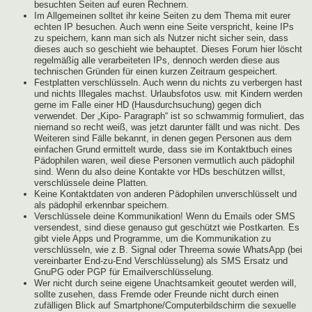
besuchten Seiten auf euren Rechnern.
Im Allgemeinen solltet ihr keine Seiten zu dem Thema mit eurer
echten IP besuchen. Auch wenn eine Seite verspricht, keine IPs
zu speichern, kann man sich als Nutzer nicht sicher sein, dass
dieses auch so geschieht wie behauptet. Dieses Forum hier löscht
regelmäßig alle verarbeiteten IPs, dennoch werden diese aus
technischen Gründen für einen kurzen Zeitraum gespeichert.
Festplatten verschlüsseln. Auch wenn du nichts zu verbergen hast
und nichts Illegales machst. Urlaubsfotos usw. mit Kindern werden
gerne im Falle einer HD (Hausdurchsuchung) gegen dich
verwendet. Der „Kipo- Paragraph“ ist so schwammig formuliert, das
niemand so recht weiß, was jetzt darunter fällt und was nicht. Des
Weiteren sind Fälle bekannt, in denen gegen Personen aus dem
einfachen Grund ermittelt wurde, dass sie im Kontaktbuch eines
Pädophilen waren, weil diese Personen vermutlich auch pädophil
sind. Wenn du also deine Kontakte vor HDs beschützen willst,
verschlüssele deine Platten.
Keine Kontaktdaten von anderen Pädophilen unverschlüsselt und
als pädophil erkennbar speichern.
Verschlüssele deine Kommunikation! Wenn du Emails oder SMS
versendest, sind diese genauso gut geschützt wie Postkarten. Es
gibt viele Apps und Programme, um die Kommunikation zu
verschlüsseln, wie z.B. Signal oder Threema sowie WhatsApp (bei
vereinbarter End-zu-End Verschlüsselung) als SMS Ersatz und
GnuPG oder PGP für Emailverschlüsselung.
Wer nicht durch seine eigene Unachtsamkeit geoutet werden will,
sollte zusehen, dass Fremde oder Freunde nicht durch einen
zufälligen Blick auf Smartphone/Computerbildschirm die sexuelle