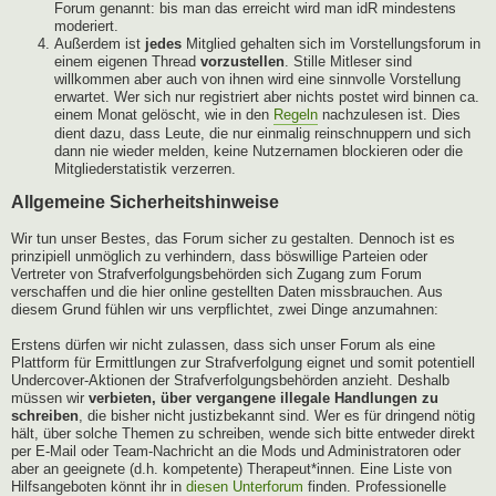
Forum genannt: bis man das erreicht wird man idR mindestens
moderiert.
Außerdem ist
jedes
Mitglied gehalten sich im Vorstellungsforum in
einem eigenen Thread
vorzustellen
. Stille Mitleser sind
willkommen aber auch von ihnen wird eine sinnvolle Vorstellung
erwartet. Wer sich nur registriert aber nichts postet wird binnen ca.
einem Monat gelöscht, wie in den
Regeln
nachzulesen ist. Dies
dient dazu, dass Leute, die nur einmalig reinschnuppern und sich
dann nie wieder melden, keine Nutzernamen blockieren oder die
Mitgliederstatistik verzerren.
Allgemeine Sicherheitshinweise
Wir tun unser Bestes, das Forum sicher zu gestalten. Dennoch ist es
prinzipiell unmöglich zu verhindern, dass böswillige Parteien oder
Vertreter von Strafverfolgungsbehörden sich Zugang zum Forum
verschaffen und die hier online gestellten Daten missbrauchen. Aus
diesem Grund fühlen wir uns verpflichtet, zwei Dinge anzumahnen:
Erstens dürfen wir nicht zulassen, dass sich unser Forum als eine
Plattform für Ermittlungen zur Strafverfolgung eignet und somit potentiell
Undercover-Aktionen der Strafverfolgungsbehörden anzieht. Deshalb
müssen wir
verbieten, über vergangene illegale Handlungen zu
schreiben
, die bisher nicht justizbekannt sind. Wer es für dringend nötig
hält, über solche Themen zu schreiben, wende sich bitte entweder direkt
per E-Mail oder Team-Nachricht an die Mods und Administratoren oder
aber an geeignete (d.h. kompetente) Therapeut*innen. Eine Liste von
Hilfsangeboten könnt ihr in
diesen Unterforum
finden. Professionelle