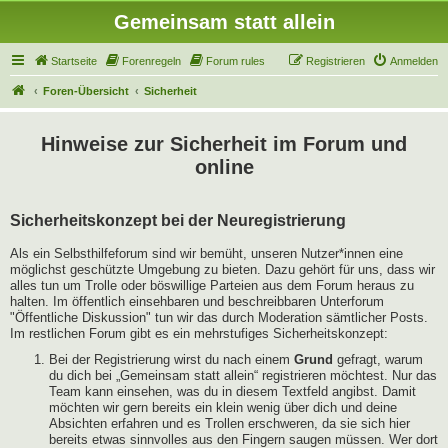
Gemeinsam statt allein
Startseite
Forenregeln
Forum rules
Registrieren
Anmelden
Foren-Übersicht
Sicherheit
Hinweise zur Sicherheit im Forum und
online
Sicherheitskonzept bei der Neuregistrierung
Als ein Selbsthilfeforum sind wir bemüht, unseren Nutzer*innen eine
möglichst geschützte Umgebung zu bieten. Dazu gehört für uns, dass wir
alles tun um Trolle oder böswillige Parteien aus dem Forum heraus zu
halten. Im öffentlich einsehbaren und beschreibbaren Unterforum
"Öffentliche Diskussion" tun wir das durch Moderation sämtlicher Posts.
Im restlichen Forum gibt es ein mehrstufiges Sicherheitskonzept:
Bei der Registrierung wirst du nach einem
Grund
gefragt, warum
du dich bei „Gemeinsam statt allein“ registrieren möchtest. Nur das
Team kann einsehen, was du in diesem Textfeld angibst. Damit
möchten wir gern bereits ein klein wenig über dich und deine
Absichten erfahren und es Trollen erschweren, da sie sich hier
bereits etwas sinnvolles aus den Fingern saugen müssen. Wer dort