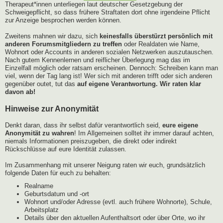
Therapeut*innen unterliegen laut deutscher Gesetzgebung der
Schweigepflicht, so dass frühere Straftaten dort ohne irgendeine Pflicht
zur Anzeige besprochen werden können.
Zweitens mahnen wir dazu, sich
keinesfalls überstürzt persönlich mit
anderen Forumsmitgliedern zu treffen
oder Realdaten wie Name,
Wohnort oder Accounts in anderen sozialen Netzwerken auszutauschen.
Nach gutem Kennenlernen und reiflicher Überlegung mag das im
Einzelfall möglich oder ratsam erscheinen. Dennoch: Schreiben kann man
viel, wenn der Tag lang ist! Wer sich mit anderen trifft oder sich anderen
gegenüber outet, tut das
auf eigene Verantwortung. Wir raten klar
davon ab!
Hinweise zur Anonymität
Denkt daran, dass ihr selbst dafür verantwortlich seid,
eure eigene
Anonymität zu wahren
! Im Allgemeinen solltet ihr immer darauf achten,
niemals Informationen preiszugeben, die direkt oder indirekt
Rückschlüsse auf eure Identität zulassen.
Im Zusammenhang mit unserer Neigung raten wir euch, grundsätzlich
folgende Daten für euch zu behalten:
Realname
Geburtsdatum und -ort
Wohnort und/oder Adresse (evtl. auch frühere Wohnorte), Schule,
Arbeitsplatz
Details über den aktuellen Aufenthaltsort oder über Orte, wo ihr