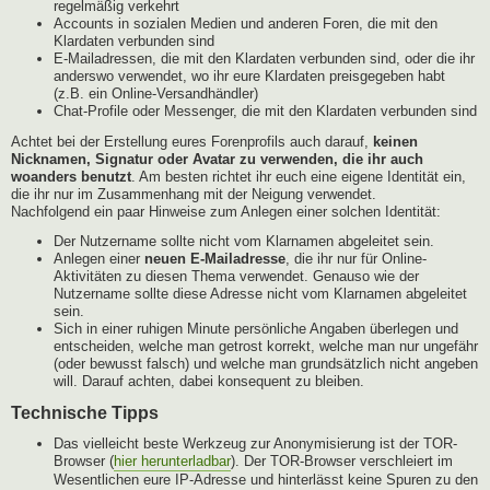
regelmäßig verkehrt
Accounts in sozialen Medien und anderen Foren, die mit den
Klardaten verbunden sind
E-Mailadressen, die mit den Klardaten verbunden sind, oder die ihr
anderswo verwendet, wo ihr eure Klardaten preisgegeben habt
(z.B. ein Online-Versandhändler)
Chat-Profile oder Messenger, die mit den Klardaten verbunden sind
Achtet bei der Erstellung eures Forenprofils auch darauf,
keinen
Nicknamen, Signatur oder Avatar zu verwenden, die ihr auch
woanders benutzt
. Am besten richtet ihr euch eine eigene Identität ein,
die ihr nur im Zusammenhang mit der Neigung verwendet.
Nachfolgend ein paar Hinweise zum Anlegen einer solchen Identität:
Der Nutzername sollte nicht vom Klarnamen abgeleitet sein.
Anlegen einer
neuen E-Mailadresse
, die ihr nur für Online-
Aktivitäten zu diesen Thema verwendet. Genauso wie der
Nutzername sollte diese Adresse nicht vom Klarnamen abgeleitet
sein.
Sich in einer ruhigen Minute persönliche Angaben überlegen und
entscheiden, welche man getrost korrekt, welche man nur ungefähr
(oder bewusst falsch) und welche man grundsätzlich nicht angeben
will. Darauf achten, dabei konsequent zu bleiben.
Technische Tipps
Das vielleicht beste Werkzeug zur Anonymisierung ist der TOR-
Browser (
hier herunterladbar
). Der TOR-Browser verschleiert im
Wesentlichen eure IP-Adresse und hinterlässt keine Spuren zu den