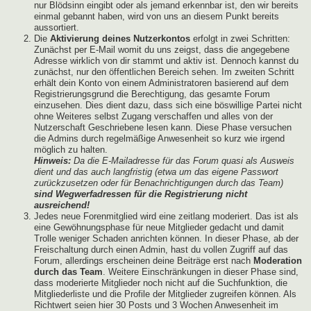
nur Blödsinn eingibt oder als jemand erkennbar ist, den wir bereits
einmal gebannt haben, wird von uns an diesem Punkt bereits
aussortiert.
Die
Aktivierung deines Nutzerkontos
erfolgt in zwei Schritten:
Zunächst per E-Mail womit du uns zeigst, dass die angegebene
Adresse wirklich von dir stammt und aktiv ist. Dennoch kannst du
zunächst, nur den öffentlichen Bereich sehen. Im zweiten Schritt
erhält dein Konto von einem Administratoren basierend auf dem
Registrierungsgrund die Berechtigung, das gesamte Forum
einzusehen. Dies dient dazu, dass sich eine böswillige Partei nicht
ohne Weiteres selbst Zugang verschaffen und alles von der
Nutzerschaft Geschriebene lesen kann. Diese Phase versuchen
die Admins durch regelmäßige Anwesenheit so kurz wie irgend
möglich zu halten.
Hinweis:
Da die E-Mailadresse für das Forum quasi als Ausweis
dient und das auch langfristig (etwa um das eigene Passwort
zurückzusetzen oder für Benachrichtigungen durch das Team)
sind Wegwerfadressen für die Registrierung nicht
ausreichend!
Jedes neue Forenmitglied wird eine zeitlang moderiert. Das ist als
eine Gewöhnungsphase für neue Mitglieder gedacht und damit
Trolle weniger Schaden anrichten können. In dieser Phase, ab der
Freischaltung durch einen Admin, hast du vollen Zugriff auf das
Forum, allerdings erscheinen deine Beiträge erst nach
Moderation
durch das Team
. Weitere Einschränkungen in dieser Phase sind,
dass moderierte Mitglieder noch nicht auf die Suchfunktion, die
Mitgliederliste und die Profile der Mitglieder zugreifen können. Als
Richtwert seien hier 30 Posts und 3 Wochen Anwesenheit im