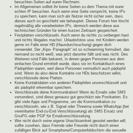
besuchten Seiten auf euren Rechnern.
Im Allgemeinen solltet ihr keine Seiten zu dem Thema mit eurer
echten IP besuchen. Auch wenn eine Seite verspricht, keine IPs
zu speichern, kann man sich als Nutzer nicht sicher sein, dass
dieses auch so geschieht wie behauptet. Dieses Forum hier löscht
regelmäßig alle verarbeiteten IPs, dennoch werden diese aus
technischen Gründen für einen kurzen Zeitraum gespeichert.
Festplatten verschlüsseln. Auch wenn du nichts zu verbergen hast
und nichts Illegales machst. Urlaubsfotos usw. mit Kindern werden
gerne im Falle einer HD (Hausdurchsuchung) gegen dich
verwendet. Der „Kipo- Paragraph“ ist so schwammig formuliert, das
niemand so recht weiß, was jetzt darunter fällt und was nicht. Des
Weiteren sind Fälle bekannt, in denen gegen Personen aus dem
einfachen Grund ermittelt wurde, dass sie im Kontaktbuch eines
Pädophilen waren, weil diese Personen vermutlich auch pädophil
sind. Wenn du also deine Kontakte vor HDs beschützen willst,
verschlüssele deine Platten.
Keine Kontaktdaten von anderen Pädophilen unverschlüsselt und
als pädophil erkennbar speichern.
Verschlüssele deine Kommunikation! Wenn du Emails oder SMS
versendest, sind diese genauso gut geschützt wie Postkarten. Es
gibt viele Apps und Programme, um die Kommunikation zu
verschlüsseln, wie z.B. Signal oder Threema sowie WhatsApp (bei
vereinbarter End-zu-End Verschlüsselung) als SMS Ersatz und
GnuPG oder PGP für Emailverschlüsselung.
Wer nicht durch seine eigene Unachtsamkeit geoutet werden will,
sollte zusehen, dass Fremde oder Freunde nicht durch einen
zufälligen Blick auf Smartphone/Computerbildschirm die sexuelle