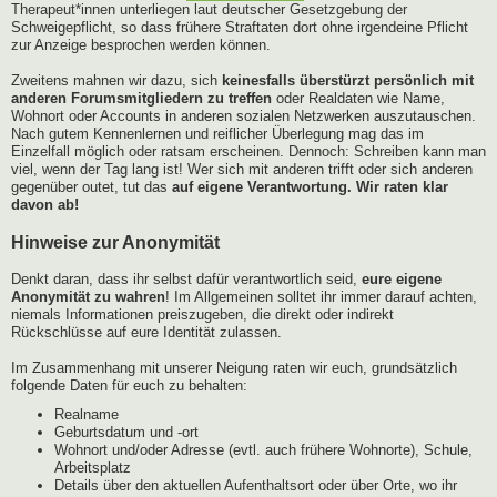
Therapeut*innen unterliegen laut deutscher Gesetzgebung der
Schweigepflicht, so dass frühere Straftaten dort ohne irgendeine Pflicht
zur Anzeige besprochen werden können.
Zweitens mahnen wir dazu, sich
keinesfalls überstürzt persönlich mit
anderen Forumsmitgliedern zu treffen
oder Realdaten wie Name,
Wohnort oder Accounts in anderen sozialen Netzwerken auszutauschen.
Nach gutem Kennenlernen und reiflicher Überlegung mag das im
Einzelfall möglich oder ratsam erscheinen. Dennoch: Schreiben kann man
viel, wenn der Tag lang ist! Wer sich mit anderen trifft oder sich anderen
gegenüber outet, tut das
auf eigene Verantwortung. Wir raten klar
davon ab!
Hinweise zur Anonymität
Denkt daran, dass ihr selbst dafür verantwortlich seid,
eure eigene
Anonymität zu wahren
! Im Allgemeinen solltet ihr immer darauf achten,
niemals Informationen preiszugeben, die direkt oder indirekt
Rückschlüsse auf eure Identität zulassen.
Im Zusammenhang mit unserer Neigung raten wir euch, grundsätzlich
folgende Daten für euch zu behalten:
Realname
Geburtsdatum und -ort
Wohnort und/oder Adresse (evtl. auch frühere Wohnorte), Schule,
Arbeitsplatz
Details über den aktuellen Aufenthaltsort oder über Orte, wo ihr