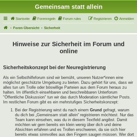
Gemeinsam statt allein
Startseite
Forenregeln
Forum rules
Registrieren
Anmelden
Foren-Übersicht
Sicherheit
Hinweise zur Sicherheit im Forum und
online
Sicherheitskonzept bei der Neuregistrierung
Als ein Selbsthilfeforum sind wir bemüht, unseren Nutzer*innen eine
möglichst geschützte Umgebung zu bieten. Dazu gehört für uns, dass wir
alles tun um Trolle oder böswillige Parteien aus dem Forum heraus zu
halten. Im öffentlich einsehbaren und beschreibbaren Unterforum
"Öffentliche Diskussion" tun wir das durch Moderation sämtlicher Posts.
Im restlichen Forum gibt es ein mehrstufiges Sicherheitskonzept:
Bei der Registrierung wirst du nach einem
Grund
gefragt, warum
du dich bei „Gemeinsam statt allein“ registrieren möchtest. Nur das
Team kann einsehen, was du in diesem Textfeld angibst. Damit
möchten wir gern bereits ein klein wenig über dich und deine
Absichten erfahren und es Trollen erschweren, da sie sich hier
bereits etwas sinnvolles aus den Fingern saugen müssen. Wer dort