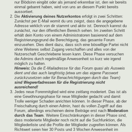
nur Blödsinn eingibt oder als jemand erkennbar ist, den wir bereits
einmal gebannt haben, wird von uns an diesem Punkt bereits
aussortiert.
Die
Aktivierung deines Nutzerkontos
erfolgt in zwei Schritten:
Zunächst per E-Mail womit du uns zeigst, dass die angegebene
Adresse wirklich von dir stammt und aktiv ist. Dennoch kannst du
zunächst, nur den öffentlichen Bereich sehen. Im zweiten Schritt
erhält dein Konto von einem Administratoren basierend auf dem
Registrierungsgrund die Berechtigung, das gesamte Forum
einzusehen. Dies dient dazu, dass sich eine böswillige Partei nicht
ohne Weiteres selbst Zugang verschaffen und alles von der
Nutzerschaft Geschriebene lesen kann. Diese Phase versuchen
die Admins durch regelmäßige Anwesenheit so kurz wie irgend
möglich zu halten.
Hinweis:
Da die E-Mailadresse für das Forum quasi als Ausweis
dient und das auch langfristig (etwa um das eigene Passwort
zurückzusetzen oder für Benachrichtigungen durch das Team)
sind Wegwerfadressen für die Registrierung nicht
ausreichend!
Jedes neue Forenmitglied wird eine zeitlang moderiert. Das ist als
eine Gewöhnungsphase für neue Mitglieder gedacht und damit
Trolle weniger Schaden anrichten können. In dieser Phase, ab der
Freischaltung durch einen Admin, hast du vollen Zugriff auf das
Forum, allerdings erscheinen deine Beiträge erst nach
Moderation
durch das Team
. Weitere Einschränkungen in dieser Phase sind,
dass moderierte Mitglieder noch nicht auf die Suchfunktion, die
Mitgliederliste und die Profile der Mitglieder zugreifen können. Als
Richtwert seien hier 30 Posts und 3 Wochen Anwesenheit im