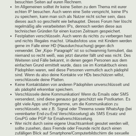
besuchten Seiten auf euren Rechnern.
Im Allgemeinen solltet ihr keine Seiten zu dem Thema mit eurer
echten IP besuchen. Auch wenn eine Seite verspricht, keine IPs
zu speichern, kann man sich als Nutzer nicht sicher sein, dass
dieses auch so geschieht wie behauptet. Dieses Forum hier löscht
regelmäßig alle verarbeiteten IPs, dennoch werden diese aus
technischen Gründen für einen kurzen Zeitraum gespeichert.
Festplatten verschlüsseln. Auch wenn du nichts zu verbergen hast
und nichts Illegales machst. Urlaubsfotos usw. mit Kindern werden
gerne im Falle einer HD (Hausdurchsuchung) gegen dich
verwendet. Der „Kipo- Paragraph“ ist so schwammig formuliert, das
niemand so recht weiß, was jetzt darunter fällt und was nicht. Des
Weiteren sind Fälle bekannt, in denen gegen Personen aus dem
einfachen Grund ermittelt wurde, dass sie im Kontaktbuch eines
Pädophilen waren, weil diese Personen vermutlich auch pädophil
sind. Wenn du also deine Kontakte vor HDs beschützen willst,
verschlüssele deine Platten.
Keine Kontaktdaten von anderen Pädophilen unverschlüsselt und
als pädophil erkennbar speichern.
Verschlüssele deine Kommunikation! Wenn du Emails oder SMS
versendest, sind diese genauso gut geschützt wie Postkarten. Es
gibt viele Apps und Programme, um die Kommunikation zu
verschlüsseln, wie z.B. Signal oder Threema sowie WhatsApp (bei
vereinbarter End-zu-End Verschlüsselung) als SMS Ersatz und
GnuPG oder PGP für Emailverschlüsselung.
Wer nicht durch seine eigene Unachtsamkeit geoutet werden will,
sollte zusehen, dass Fremde oder Freunde nicht durch einen
zufälligen Blick auf Smartphone/Computerbildschirm die sexuelle