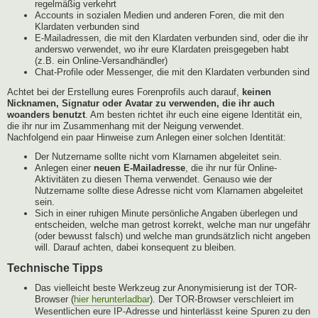
regelmäßig verkehrt
Accounts in sozialen Medien und anderen Foren, die mit den
Klardaten verbunden sind
E-Mailadressen, die mit den Klardaten verbunden sind, oder die ihr
anderswo verwendet, wo ihr eure Klardaten preisgegeben habt
(z.B. ein Online-Versandhändler)
Chat-Profile oder Messenger, die mit den Klardaten verbunden sind
Achtet bei der Erstellung eures Forenprofils auch darauf,
keinen
Nicknamen, Signatur oder Avatar zu verwenden, die ihr auch
woanders benutzt
. Am besten richtet ihr euch eine eigene Identität ein,
die ihr nur im Zusammenhang mit der Neigung verwendet.
Nachfolgend ein paar Hinweise zum Anlegen einer solchen Identität:
Der Nutzername sollte nicht vom Klarnamen abgeleitet sein.
Anlegen einer
neuen E-Mailadresse
, die ihr nur für Online-
Aktivitäten zu diesen Thema verwendet. Genauso wie der
Nutzername sollte diese Adresse nicht vom Klarnamen abgeleitet
sein.
Sich in einer ruhigen Minute persönliche Angaben überlegen und
entscheiden, welche man getrost korrekt, welche man nur ungefähr
(oder bewusst falsch) und welche man grundsätzlich nicht angeben
will. Darauf achten, dabei konsequent zu bleiben.
Technische Tipps
Das vielleicht beste Werkzeug zur Anonymisierung ist der TOR-
Browser (
hier herunterladbar
). Der TOR-Browser verschleiert im
Wesentlichen eure IP-Adresse und hinterlässt keine Spuren zu den