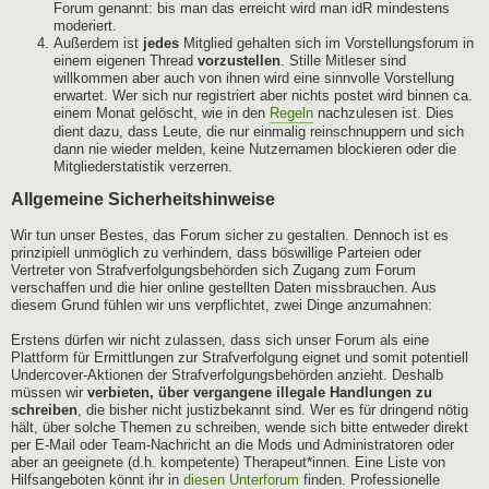
Forum genannt: bis man das erreicht wird man idR mindestens
moderiert.
Außerdem ist
jedes
Mitglied gehalten sich im Vorstellungsforum in
einem eigenen Thread
vorzustellen
. Stille Mitleser sind
willkommen aber auch von ihnen wird eine sinnvolle Vorstellung
erwartet. Wer sich nur registriert aber nichts postet wird binnen ca.
einem Monat gelöscht, wie in den
Regeln
nachzulesen ist. Dies
dient dazu, dass Leute, die nur einmalig reinschnuppern und sich
dann nie wieder melden, keine Nutzernamen blockieren oder die
Mitgliederstatistik verzerren.
Allgemeine Sicherheitshinweise
Wir tun unser Bestes, das Forum sicher zu gestalten. Dennoch ist es
prinzipiell unmöglich zu verhindern, dass böswillige Parteien oder
Vertreter von Strafverfolgungsbehörden sich Zugang zum Forum
verschaffen und die hier online gestellten Daten missbrauchen. Aus
diesem Grund fühlen wir uns verpflichtet, zwei Dinge anzumahnen:
Erstens dürfen wir nicht zulassen, dass sich unser Forum als eine
Plattform für Ermittlungen zur Strafverfolgung eignet und somit potentiell
Undercover-Aktionen der Strafverfolgungsbehörden anzieht. Deshalb
müssen wir
verbieten, über vergangene illegale Handlungen zu
schreiben
, die bisher nicht justizbekannt sind. Wer es für dringend nötig
hält, über solche Themen zu schreiben, wende sich bitte entweder direkt
per E-Mail oder Team-Nachricht an die Mods und Administratoren oder
aber an geeignete (d.h. kompetente) Therapeut*innen. Eine Liste von
Hilfsangeboten könnt ihr in
diesen Unterforum
finden. Professionelle