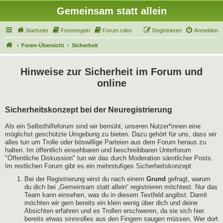
Gemeinsam statt allein
Startseite
Forenregeln
Forum rules
Registrieren
Anmelden
Foren-Übersicht
Sicherheit
Hinweise zur Sicherheit im Forum und
online
Sicherheitskonzept bei der Neuregistrierung
Als ein Selbsthilfeforum sind wir bemüht, unseren Nutzer*innen eine
möglichst geschützte Umgebung zu bieten. Dazu gehört für uns, dass wir
alles tun um Trolle oder böswillige Parteien aus dem Forum heraus zu
halten. Im öffentlich einsehbaren und beschreibbaren Unterforum
"Öffentliche Diskussion" tun wir das durch Moderation sämtlicher Posts.
Im restlichen Forum gibt es ein mehrstufiges Sicherheitskonzept:
Bei der Registrierung wirst du nach einem
Grund
gefragt, warum
du dich bei „Gemeinsam statt allein“ registrieren möchtest. Nur das
Team kann einsehen, was du in diesem Textfeld angibst. Damit
möchten wir gern bereits ein klein wenig über dich und deine
Absichten erfahren und es Trollen erschweren, da sie sich hier
bereits etwas sinnvolles aus den Fingern saugen müssen. Wer dort