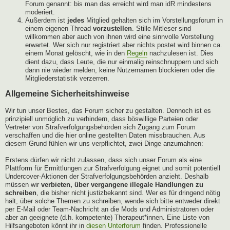
Forum genannt: bis man das erreicht wird man idR mindestens
moderiert.
Außerdem ist
jedes
Mitglied gehalten sich im Vorstellungsforum in
einem eigenen Thread
vorzustellen
. Stille Mitleser sind
willkommen aber auch von ihnen wird eine sinnvolle Vorstellung
erwartet. Wer sich nur registriert aber nichts postet wird binnen ca.
einem Monat gelöscht, wie in den
Regeln
nachzulesen ist. Dies
dient dazu, dass Leute, die nur einmalig reinschnuppern und sich
dann nie wieder melden, keine Nutzernamen blockieren oder die
Mitgliederstatistik verzerren.
Allgemeine Sicherheitshinweise
Wir tun unser Bestes, das Forum sicher zu gestalten. Dennoch ist es
prinzipiell unmöglich zu verhindern, dass böswillige Parteien oder
Vertreter von Strafverfolgungsbehörden sich Zugang zum Forum
verschaffen und die hier online gestellten Daten missbrauchen. Aus
diesem Grund fühlen wir uns verpflichtet, zwei Dinge anzumahnen:
Erstens dürfen wir nicht zulassen, dass sich unser Forum als eine
Plattform für Ermittlungen zur Strafverfolgung eignet und somit potentiell
Undercover-Aktionen der Strafverfolgungsbehörden anzieht. Deshalb
müssen wir
verbieten, über vergangene illegale Handlungen zu
schreiben
, die bisher nicht justizbekannt sind. Wer es für dringend nötig
hält, über solche Themen zu schreiben, wende sich bitte entweder direkt
per E-Mail oder Team-Nachricht an die Mods und Administratoren oder
aber an geeignete (d.h. kompetente) Therapeut*innen. Eine Liste von
Hilfsangeboten könnt ihr in
diesen Unterforum
finden. Professionelle