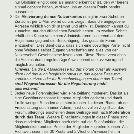
nur Blödsinn eingibt oder als jemand erkennbar ist, den wir bereits
einmal gebannt haben, wird von uns an diesem Punkt bereits
aussortiert.
Die
Aktivierung deines Nutzerkontos
erfolgt in zwei Schritten:
Zunächst per E-Mail womit du uns zeigst, dass die angegebene
Adresse wirklich von dir stammt und aktiv ist. Dennoch kannst du
zunächst, nur den öffentlichen Bereich sehen. Im zweiten Schritt
erhält dein Konto von einem Administratoren basierend auf dem
Registrierungsgrund die Berechtigung, das gesamte Forum
einzusehen. Dies dient dazu, dass sich eine böswillige Partei nicht
ohne Weiteres selbst Zugang verschaffen und alles von der
Nutzerschaft Geschriebene lesen kann. Diese Phase versuchen
die Admins durch regelmäßige Anwesenheit so kurz wie irgend
möglich zu halten.
Hinweis:
Da die E-Mailadresse für das Forum quasi als Ausweis
dient und das auch langfristig (etwa um das eigene Passwort
zurückzusetzen oder für Benachrichtigungen durch das Team)
sind Wegwerfadressen für die Registrierung nicht
ausreichend!
Jedes neue Forenmitglied wird eine zeitlang moderiert. Das ist als
eine Gewöhnungsphase für neue Mitglieder gedacht und damit
Trolle weniger Schaden anrichten können. In dieser Phase, ab der
Freischaltung durch einen Admin, hast du vollen Zugriff auf das
Forum, allerdings erscheinen deine Beiträge erst nach
Moderation
durch das Team
. Weitere Einschränkungen in dieser Phase sind,
dass moderierte Mitglieder noch nicht auf die Suchfunktion, die
Mitgliederliste und die Profile der Mitglieder zugreifen können. Als
Richtwert seien hier 30 Posts und 3 Wochen Anwesenheit im