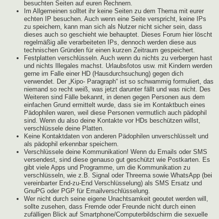
besuchten Seiten auf euren Rechnern.
Im Allgemeinen solltet ihr keine Seiten zu dem Thema mit eurer
echten IP besuchen. Auch wenn eine Seite verspricht, keine IPs
zu speichern, kann man sich als Nutzer nicht sicher sein, dass
dieses auch so geschieht wie behauptet. Dieses Forum hier löscht
regelmäßig alle verarbeiteten IPs, dennoch werden diese aus
technischen Gründen für einen kurzen Zeitraum gespeichert.
Festplatten verschlüsseln. Auch wenn du nichts zu verbergen hast
und nichts Illegales machst. Urlaubsfotos usw. mit Kindern werden
gerne im Falle einer HD (Hausdurchsuchung) gegen dich
verwendet. Der „Kipo- Paragraph“ ist so schwammig formuliert, das
niemand so recht weiß, was jetzt darunter fällt und was nicht. Des
Weiteren sind Fälle bekannt, in denen gegen Personen aus dem
einfachen Grund ermittelt wurde, dass sie im Kontaktbuch eines
Pädophilen waren, weil diese Personen vermutlich auch pädophil
sind. Wenn du also deine Kontakte vor HDs beschützen willst,
verschlüssele deine Platten.
Keine Kontaktdaten von anderen Pädophilen unverschlüsselt und
als pädophil erkennbar speichern.
Verschlüssele deine Kommunikation! Wenn du Emails oder SMS
versendest, sind diese genauso gut geschützt wie Postkarten. Es
gibt viele Apps und Programme, um die Kommunikation zu
verschlüsseln, wie z.B. Signal oder Threema sowie WhatsApp (bei
vereinbarter End-zu-End Verschlüsselung) als SMS Ersatz und
GnuPG oder PGP für Emailverschlüsselung.
Wer nicht durch seine eigene Unachtsamkeit geoutet werden will,
sollte zusehen, dass Fremde oder Freunde nicht durch einen
zufälligen Blick auf Smartphone/Computerbildschirm die sexuelle