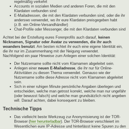
regelmäßig verkehrt
Accounts in sozialen Medien und anderen Foren, die mit den
Klardaten verbunden sind
E-Mailadressen, die mit den Klardaten verbunden sind, oder die ihr
anderswo verwendet, wo ihr eure Klardaten preisgegeben habt
(z.B. ein Online-Versandhändler)
Chat-Profile oder Messenger, die mit den Klardaten verbunden sind
Achtet bei der Erstellung eures Forenprofils auch darauf,
keinen
Nicknamen, Signatur oder Avatar zu verwenden, die ihr auch
woanders benutzt
. Am besten richtet ihr euch eine eigene Identität ein,
die ihr nur im Zusammenhang mit der Neigung verwendet.
Nachfolgend ein paar Hinweise zum Anlegen einer solchen Identität:
Der Nutzername sollte nicht vom Klarnamen abgeleitet sein.
Anlegen einer
neuen E-Mailadresse
, die ihr nur für Online-
Aktivitäten zu diesen Thema verwendet. Genauso wie der
Nutzername sollte diese Adresse nicht vom Klarnamen abgeleitet
sein.
Sich in einer ruhigen Minute persönliche Angaben überlegen und
entscheiden, welche man getrost korrekt, welche man nur ungefähr
(oder bewusst falsch) und welche man grundsätzlich nicht angeben
will. Darauf achten, dabei konsequent zu bleiben.
Technische Tipps
Das vielleicht beste Werkzeug zur Anonymisierung ist der TOR-
Browser (
hier herunterladbar
). Der TOR-Browser verschleiert im
Wesentlichen eure IP-Adresse und hinterlässt keine Spuren zu den