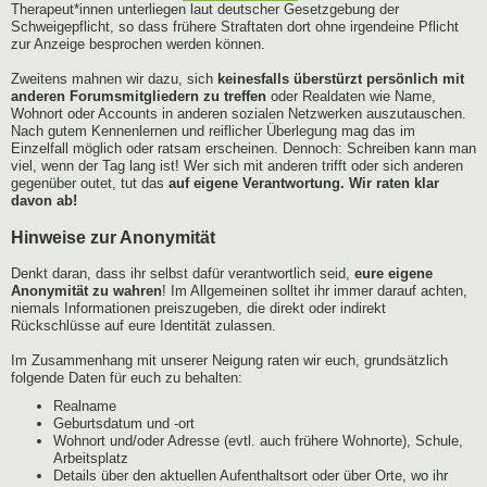
Therapeut*innen unterliegen laut deutscher Gesetzgebung der
Schweigepflicht, so dass frühere Straftaten dort ohne irgendeine Pflicht
zur Anzeige besprochen werden können.
Zweitens mahnen wir dazu, sich
keinesfalls überstürzt persönlich mit
anderen Forumsmitgliedern zu treffen
oder Realdaten wie Name,
Wohnort oder Accounts in anderen sozialen Netzwerken auszutauschen.
Nach gutem Kennenlernen und reiflicher Überlegung mag das im
Einzelfall möglich oder ratsam erscheinen. Dennoch: Schreiben kann man
viel, wenn der Tag lang ist! Wer sich mit anderen trifft oder sich anderen
gegenüber outet, tut das
auf eigene Verantwortung. Wir raten klar
davon ab!
Hinweise zur Anonymität
Denkt daran, dass ihr selbst dafür verantwortlich seid,
eure eigene
Anonymität zu wahren
! Im Allgemeinen solltet ihr immer darauf achten,
niemals Informationen preiszugeben, die direkt oder indirekt
Rückschlüsse auf eure Identität zulassen.
Im Zusammenhang mit unserer Neigung raten wir euch, grundsätzlich
folgende Daten für euch zu behalten:
Realname
Geburtsdatum und -ort
Wohnort und/oder Adresse (evtl. auch frühere Wohnorte), Schule,
Arbeitsplatz
Details über den aktuellen Aufenthaltsort oder über Orte, wo ihr