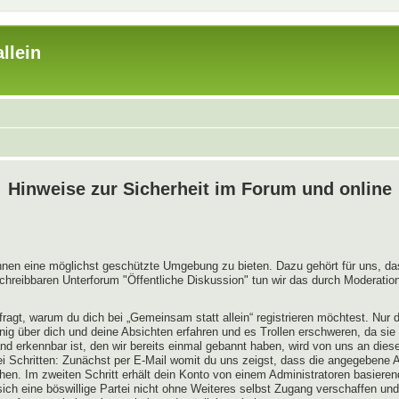
llein
Hinweise zur Sicherheit im Forum und online
innen eine möglichst geschützte Umgebung zu bieten. Dazu gehört für uns, das
chreibbaren Unterforum "Öffentliche Diskussion" tun wir das durch Moderation
ragt, warum du dich bei „Gemeinsam statt allein“ registrieren möchtest. Nur
enig über dich und deine Absichten erfahren und es Trollen erschweren, da sie
nd erkennbar ist, den wir bereits einmal gebannt haben, wird von uns an diese
ei Schritten: Zunächst per E-Mail womit du uns zeigst, dass die angegebene A
hen. Im zweiten Schritt erhält dein Konto von einem Administratoren basiere
ch eine böswillige Partei nicht ohne Weiteres selbst Zugang verschaffen und