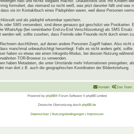
verbergen hast und nichts Illegales machst. Urlaubsfotos usw. mit Kindern 
mig formuliert, das niemand so recht weiß, was jetzt darunter fällt und was 
dass sie im Kontaktbuch eines Pädophilen waren, weil diese Personen vermut
lüsselt und als pädophil erkennbar speichern.
s oder SMS versendest, sind diese genauso gut geschützt wie Postkarten. 
owie WhatsApp (bei vereinbarter End-zu-End Verschlüsselung) als SMS Ersat
 werden will, sollte zusehen, dass Fremde oder Freunde nicht durch einen zu
echnern durchführen, auf denen andere Personen Zugriff haben. Also nicht 
ass manchmal unbeaufsichtigt herumliegt. Falls es nicht anders geht, sollte
rowser haben so etwas wie einen Inkognito-Modus, bei dessen Nutzung währe
n erwähnten TOR-Browser zu verwenden.
pen haben Metadaten, die unter Umstände mehr Informationen preisgeben, als
et man dort z.B. auch die geographischen Koordinaten der Bildentstehung.
Kontakt
Das Team
Powered by
phpBB
® Forum Software © phpBB Limited
Deutsche Übersetzung durch
phpBB.de
Datenschutz
|
Nutzungsbedingungen
|
Impressum