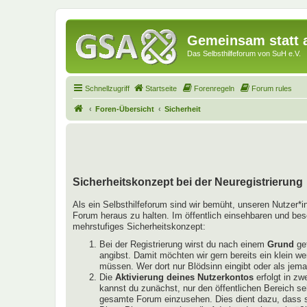
Gemeinsam statt a
Das Selbsthilfeforum von SuH e.V.
Schnellzugriff
Startseite
Forenregeln
Forum rules
Foren-Übersicht
Sicherheit
Sicherheitskonzept bei der Neuregistrierung
Als ein Selbsthilfeforum sind wir bemüht, unseren Nutzer*
Forum heraus zu halten. Im öffentlich einsehbaren und bes
mehrstufiges Sicherheitskonzept:
Bei der Registrierung wirst du nach einem
Grund
gef
angibst. Damit möchten wir gern bereits ein klein w
müssen. Wer dort nur Blödsinn eingibt oder als jema
Die
Aktivierung deines Nutzerkontos
erfolgt in zw
kannst du zunächst, nur den öffentlichen Bereich se
gesamte Forum einzusehen. Dies dient dazu, dass si