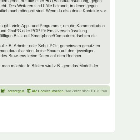
werden gerne im Falle einer HD (Hausdurchsuchung) gegen
nicht. Des Weiteren sind Fälle bekannt, in denen gegen
lich auch pädophil sind. Wenn du also deine Kontakte vor
Es gibt viele Apps und Programme, um die Kommunikation
z und GnuPG oder PGP für Emailverschlüsselung.
fälligen Blick auf Smartphone/Computerbildschirm die
auf z.B. Arbeits- oder Schul-PCs, gemeinsam genutzten
 man darauf achten, keine Spuren auf dem jeweiligen
nd des Browsens keine Daten auf dem Rechner
 man möchte. In Bildern wird z.B. gern das Modell der
Forenregeln
Alle Cookies löschen
Alle Zeiten sind
UTC+02:00