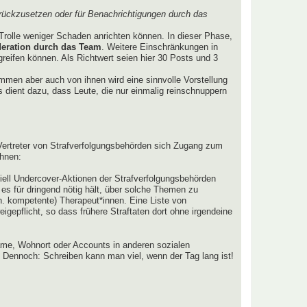
rückzusetzen oder für Benachrichtigungen durch das
Trolle weniger Schaden anrichten können. In dieser Phase,
eration durch das Team
. Weitere Einschränkungen in
ugreifen können. Als Richtwert seien hier 30 Posts und 3
lkommen aber auch von ihnen wird eine sinnvolle Vorstellung
 dient dazu, dass Leute, die nur einmalig reinschnuppern
r Vertreter von Strafverfolgungsbehörden sich Zugang zum
ahnen:
tiell Undercover-Aktionen der Strafverfolgungsbehörden
r es für dringend nötig hält, über solche Themen zu
h. kompetente) Therapeut*innen. Eine Liste von
gepflicht, so dass frühere Straftaten dort ohne irgendeine
me, Wohnort oder Accounts in anderen sozialen
 Dennoch: Schreiben kann man viel, wenn der Tag lang ist!