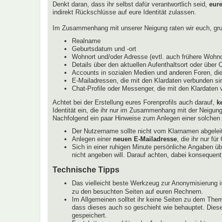
Denkt daran, dass ihr selbst dafür verantwortlich seid,
eur
indirekt Rückschlüsse auf eure Identität zulassen.
Im Zusammenhang mit unserer Neigung raten wir euch, grun
Realname
Geburtsdatum und -ort
Wohnort und/oder Adresse (evtl. auch frühere Wohnor
Details über den aktuellen Aufenthaltsort oder über 
Accounts in sozialen Medien und anderen Foren, die
E-Mailadressen, die mit den Klardaten verbunden sin
Chat-Profile oder Messenger, die mit den Klardaten
Achtet bei der Erstellung eures Forenprofils auch darauf,
k
Identität ein, die ihr nur im Zusammenhang mit der Neigun
Nachfolgend ein paar Hinweise zum Anlegen einer solchen I
Der Nutzername sollte nicht vom Klarnamen abgeleit
Anlegen einer
neuen E-Mailadresse
, die ihr nur f
Sich in einer ruhigen Minute persönliche Angaben ü
nicht angeben will. Darauf achten, dabei konsequent
Technische Tipps
Das vielleicht beste Werkzeug zur Anonymisierung i
zu den besuchten Seiten auf euren Rechnern.
Im Allgemeinen solltet ihr keine Seiten zu dem Them
dass dieses auch so geschieht wie behauptet. Diese
gespeichert.