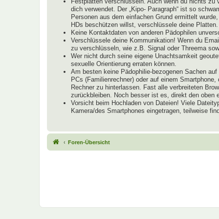
Festplatten verschlüsseln. Auch wenn du nichts zu 
dich verwendet. Der „Kipo- Paragraph“ ist so schwam
Personen aus dem einfachen Grund ermittelt wurde, 
HDs beschützen willst, verschlüssele deine Platten.
Keine Kontaktdaten von anderen Pädophilen unversch
Verschlüssele deine Kommunikation! Wenn du Email
zu verschlüsseln, wie z.B. Signal oder Threema s
Wer nicht durch seine eigene Unachtsamkeit geoutet
sexuelle Orientierung erraten können.
Am besten keine Pädophilie-bezogenen Sachen auf R
PCs (Familienrechner) oder auf einem Smartphone, d
Rechner zu hinterlassen. Fast alle verbreiteten B
zurückbleiben. Noch besser ist es, direkt den obe
Vorsicht beim Hochladen von Dateien! Viele Dateity
Kamera/des Smartphones eingetragen, teilweise find
Foren-Übersicht