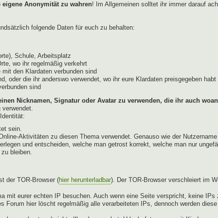
e eigene Anonymität zu wahren
! Im Allgemeinen solltet ihr immer darauf ac
dsätzlich folgende Daten für euch zu behalten:
te), Schule, Arbeitsplatz
Orte, wo ihr regelmäßig verkehrt
 mit den Klardaten verbunden sind
d, oder die ihr anderswo verwendet, wo ihr eure Klardaten preisgegeben habt 
 verbunden sind
einen Nicknamen, Signatur oder Avatar zu verwenden, die ihr auch woan
g verwendet.
dentität:
et sein.
ür Online-Aktivitäten zu diesen Thema verwendet. Genauso wie der Nutzername
berlegen und entscheiden, welche man getrost korrekt, welche man nur ungefä
 zu bleiben.
st der TOR-Browser (
hier herunterladbar
). Der TOR-Browser verschleiert im W
a mit eurer echten IP besuchen. Auch wenn eine Seite verspricht, keine IPs z
s Forum hier löscht regelmäßig alle verarbeiteten IPs, dennoch werden dies