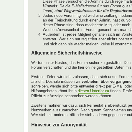
Diese Phase versuchen die Admins durch regelmäßig
Hinweis:
Da die E-Mailadresse für das Forum quasi 
Team)
sind Wegwerfadressen für die Registrierun
Jedes neue Forenmitglied wird eine zeitlang moderi
ab der Freischaltung durch einen Admin, hast du vol
dieser Phase sind, dass moderierte Mitglieder noch ni
Wochen Anwesenheit im Forum genannt: bis man das
Außerdem ist
jedes
Mitglied gehalten sich im Vorst
erwartet. Wer sich nur registriert aber nichts poste
und sich dann nie wieder melden, keine Nutzernamen 
Allgemeine Sicherheitshinweise
Wir tun unser Bestes, das Forum sicher zu gestalten. Denn
Forum verschaffen und die hier online gestellten Daten mi
Erstens dürfen wir nicht zulassen, dass sich unser Forum a
anzieht. Deshalb müssen wir
verbieten, über vergangene
schreiben, wende sich bitte entweder direkt per E-Mail od
Hilfsangeboten könnt ihr in
diesen Unterforum
finden. Profe
Pflicht zur Anzeige besprochen werden können.
Zweitens mahnen wir dazu, sich
keinesfalls überstürzt p
Netzwerken auszutauschen. Nach gutem Kennenlernen und re
Wer sich mit anderen trifft oder sich anderen gegenüber ou
Hinweise zur Anonymität