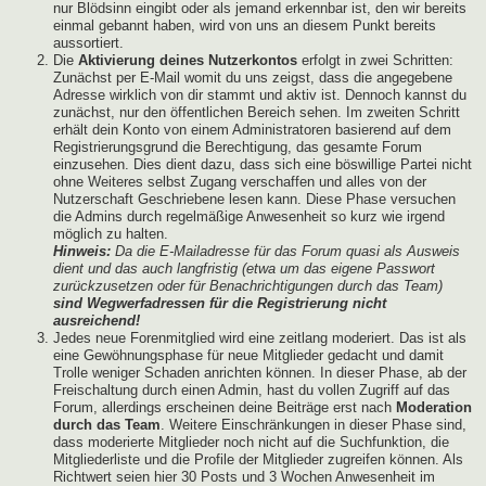
nur Blödsinn eingibt oder als jemand erkennbar ist, den wir bereits
einmal gebannt haben, wird von uns an diesem Punkt bereits
aussortiert.
Die
Aktivierung deines Nutzerkontos
erfolgt in zwei Schritten:
Zunächst per E-Mail womit du uns zeigst, dass die angegebene
Adresse wirklich von dir stammt und aktiv ist. Dennoch kannst du
zunächst, nur den öffentlichen Bereich sehen. Im zweiten Schritt
erhält dein Konto von einem Administratoren basierend auf dem
Registrierungsgrund die Berechtigung, das gesamte Forum
einzusehen. Dies dient dazu, dass sich eine böswillige Partei nicht
ohne Weiteres selbst Zugang verschaffen und alles von der
Nutzerschaft Geschriebene lesen kann. Diese Phase versuchen
die Admins durch regelmäßige Anwesenheit so kurz wie irgend
möglich zu halten.
Hinweis:
Da die E-Mailadresse für das Forum quasi als Ausweis
dient und das auch langfristig (etwa um das eigene Passwort
zurückzusetzen oder für Benachrichtigungen durch das Team)
sind Wegwerfadressen für die Registrierung nicht
ausreichend!
Jedes neue Forenmitglied wird eine zeitlang moderiert. Das ist als
eine Gewöhnungsphase für neue Mitglieder gedacht und damit
Trolle weniger Schaden anrichten können. In dieser Phase, ab der
Freischaltung durch einen Admin, hast du vollen Zugriff auf das
Forum, allerdings erscheinen deine Beiträge erst nach
Moderation
durch das Team
. Weitere Einschränkungen in dieser Phase sind,
dass moderierte Mitglieder noch nicht auf die Suchfunktion, die
Mitgliederliste und die Profile der Mitglieder zugreifen können. Als
Richtwert seien hier 30 Posts und 3 Wochen Anwesenheit im