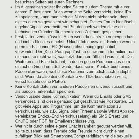
besuchten Seiten auf euren Rechnern.
Im Allgemeinen solltet ihr keine Seiten zu dem Thema mit eurer
echten IP besuchen. Auch wenn eine Seite verspricht, keine IPs
zu speichern, kann man sich als Nutzer nicht sicher sein, dass
dieses auch so geschieht wie behauptet. Dieses Forum hier löscht
regelmäßig alle verarbeiteten IPs, dennoch werden diese aus
technischen Gründen für einen kurzen Zeitraum gespeichert.
Festplatten verschlüsseln. Auch wenn du nichts zu verbergen hast
und nichts Illegales machst. Urlaubsfotos usw. mit Kindern werden
gerne im Falle einer HD (Hausdurchsuchung) gegen dich
verwendet. Der „Kipo- Paragraph“ ist so schwammig formuliert, das
niemand so recht weiß, was jetzt darunter fällt und was nicht. Des
Weiteren sind Fälle bekannt, in denen gegen Personen aus dem
einfachen Grund ermittelt wurde, dass sie im Kontaktbuch eines
Pädophilen waren, weil diese Personen vermutlich auch pädophil
sind. Wenn du also deine Kontakte vor HDs beschützen willst,
verschlüssele deine Platten.
Keine Kontaktdaten von anderen Pädophilen unverschlüsselt und
als pädophil erkennbar speichern.
Verschlüssele deine Kommunikation! Wenn du Emails oder SMS
versendest, sind diese genauso gut geschützt wie Postkarten. Es
gibt viele Apps und Programme, um die Kommunikation zu
verschlüsseln, wie z.B. Signal oder Threema sowie WhatsApp (bei
vereinbarter End-zu-End Verschlüsselung) als SMS Ersatz und
GnuPG oder PGP für Emailverschlüsselung.
Wer nicht durch seine eigene Unachtsamkeit geoutet werden will,
sollte zusehen, dass Fremde oder Freunde nicht durch einen
zufälligen Blick auf Smartphone/Computerbildschirm die sexuelle