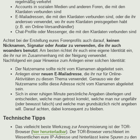
regelmäßig verkehrt
Accounts in sozialen Medien und anderen Foren, die mit den
Klardaten verbunden sind
E-Mailadressen, die mit den Klardaten verbunden sind, oder die ihr
anderswo verwendet, wo ihr eure Klardaten preisgegeben habt
(z.B. ein Online-Versandhändler)
Chat-Profile oder Messenger, die mit den Klardaten verbunden sind
Achtet bei der Erstellung eures Forenprofils auch darauf,
keinen
Nicknamen, Signatur oder Avatar zu verwenden, die ihr auch
woanders benutzt
. Am besten richtet ihr euch eine eigene Identität ein,
die ihr nur im Zusammenhang mit der Neigung verwendet.
Nachfolgend ein paar Hinweise zum Anlegen einer solchen Identität:
Der Nutzername sollte nicht vom Klarnamen abgeleitet sein.
Anlegen einer
neuen E-Mailadresse
, die ihr nur für Online-
Aktivitäten zu diesen Thema verwendet. Genauso wie der
Nutzername sollte diese Adresse nicht vom Klarnamen abgeleitet
sein.
Sich in einer ruhigen Minute persönliche Angaben überlegen und
entscheiden, welche man getrost korrekt, welche man nur ungefähr
(oder bewusst falsch) und welche man grundsätzlich nicht angeben
will. Darauf achten, dabei konsequent zu bleiben.
Technische Tipps
Das vielleicht beste Werkzeug zur Anonymisierung ist der TOR-
Browser (
hier herunterladbar
). Der TOR-Browser verschleiert im
Wesentlichen eure IP-Adresse und hinterlässt keine Spuren zu den