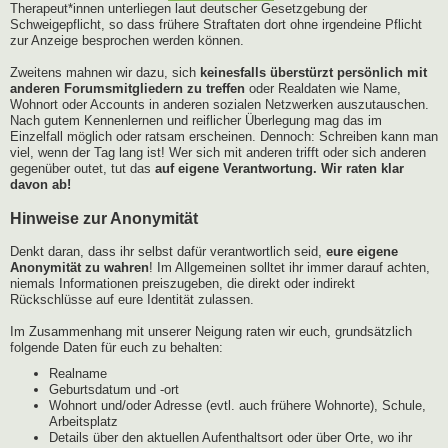
Therapeut*innen unterliegen laut deutscher Gesetzgebung der
Schweigepflicht, so dass frühere Straftaten dort ohne irgendeine Pflicht
zur Anzeige besprochen werden können.
Zweitens mahnen wir dazu, sich
keinesfalls überstürzt persönlich mit
anderen Forumsmitgliedern zu treffen
oder Realdaten wie Name,
Wohnort oder Accounts in anderen sozialen Netzwerken auszutauschen.
Nach gutem Kennenlernen und reiflicher Überlegung mag das im
Einzelfall möglich oder ratsam erscheinen. Dennoch: Schreiben kann man
viel, wenn der Tag lang ist! Wer sich mit anderen trifft oder sich anderen
gegenüber outet, tut das
auf eigene Verantwortung. Wir raten klar
davon ab!
Hinweise zur Anonymität
Denkt daran, dass ihr selbst dafür verantwortlich seid,
eure eigene
Anonymität zu wahren
! Im Allgemeinen solltet ihr immer darauf achten,
niemals Informationen preiszugeben, die direkt oder indirekt
Rückschlüsse auf eure Identität zulassen.
Im Zusammenhang mit unserer Neigung raten wir euch, grundsätzlich
folgende Daten für euch zu behalten:
Realname
Geburtsdatum und -ort
Wohnort und/oder Adresse (evtl. auch frühere Wohnorte), Schule,
Arbeitsplatz
Details über den aktuellen Aufenthaltsort oder über Orte, wo ihr