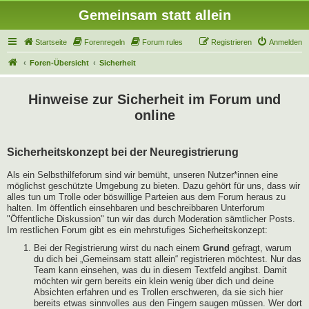
Gemeinsam statt allein
Startseite
Forenregeln
Forum rules
Registrieren
Anmelden
Foren-Übersicht
Sicherheit
Hinweise zur Sicherheit im Forum und
online
Sicherheitskonzept bei der Neuregistrierung
Als ein Selbsthilfeforum sind wir bemüht, unseren Nutzer*innen eine
möglichst geschützte Umgebung zu bieten. Dazu gehört für uns, dass wir
alles tun um Trolle oder böswillige Parteien aus dem Forum heraus zu
halten. Im öffentlich einsehbaren und beschreibbaren Unterforum
"Öffentliche Diskussion" tun wir das durch Moderation sämtlicher Posts.
Im restlichen Forum gibt es ein mehrstufiges Sicherheitskonzept:
Bei der Registrierung wirst du nach einem
Grund
gefragt, warum
du dich bei „Gemeinsam statt allein“ registrieren möchtest. Nur das
Team kann einsehen, was du in diesem Textfeld angibst. Damit
möchten wir gern bereits ein klein wenig über dich und deine
Absichten erfahren und es Trollen erschweren, da sie sich hier
bereits etwas sinnvolles aus den Fingern saugen müssen. Wer dort