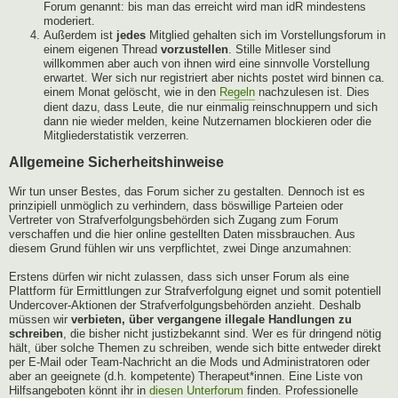
Forum genannt: bis man das erreicht wird man idR mindestens
moderiert.
Außerdem ist
jedes
Mitglied gehalten sich im Vorstellungsforum in
einem eigenen Thread
vorzustellen
. Stille Mitleser sind
willkommen aber auch von ihnen wird eine sinnvolle Vorstellung
erwartet. Wer sich nur registriert aber nichts postet wird binnen ca.
einem Monat gelöscht, wie in den
Regeln
nachzulesen ist. Dies
dient dazu, dass Leute, die nur einmalig reinschnuppern und sich
dann nie wieder melden, keine Nutzernamen blockieren oder die
Mitgliederstatistik verzerren.
Allgemeine Sicherheitshinweise
Wir tun unser Bestes, das Forum sicher zu gestalten. Dennoch ist es
prinzipiell unmöglich zu verhindern, dass böswillige Parteien oder
Vertreter von Strafverfolgungsbehörden sich Zugang zum Forum
verschaffen und die hier online gestellten Daten missbrauchen. Aus
diesem Grund fühlen wir uns verpflichtet, zwei Dinge anzumahnen:
Erstens dürfen wir nicht zulassen, dass sich unser Forum als eine
Plattform für Ermittlungen zur Strafverfolgung eignet und somit potentiell
Undercover-Aktionen der Strafverfolgungsbehörden anzieht. Deshalb
müssen wir
verbieten, über vergangene illegale Handlungen zu
schreiben
, die bisher nicht justizbekannt sind. Wer es für dringend nötig
hält, über solche Themen zu schreiben, wende sich bitte entweder direkt
per E-Mail oder Team-Nachricht an die Mods und Administratoren oder
aber an geeignete (d.h. kompetente) Therapeut*innen. Eine Liste von
Hilfsangeboten könnt ihr in
diesen Unterforum
finden. Professionelle