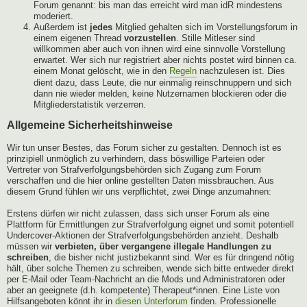
Forum genannt: bis man das erreicht wird man idR mindestens
moderiert.
Außerdem ist
jedes
Mitglied gehalten sich im Vorstellungsforum in
einem eigenen Thread
vorzustellen
. Stille Mitleser sind
willkommen aber auch von ihnen wird eine sinnvolle Vorstellung
erwartet. Wer sich nur registriert aber nichts postet wird binnen ca.
einem Monat gelöscht, wie in den
Regeln
nachzulesen ist. Dies
dient dazu, dass Leute, die nur einmalig reinschnuppern und sich
dann nie wieder melden, keine Nutzernamen blockieren oder die
Mitgliederstatistik verzerren.
Allgemeine Sicherheitshinweise
Wir tun unser Bestes, das Forum sicher zu gestalten. Dennoch ist es
prinzipiell unmöglich zu verhindern, dass böswillige Parteien oder
Vertreter von Strafverfolgungsbehörden sich Zugang zum Forum
verschaffen und die hier online gestellten Daten missbrauchen. Aus
diesem Grund fühlen wir uns verpflichtet, zwei Dinge anzumahnen:
Erstens dürfen wir nicht zulassen, dass sich unser Forum als eine
Plattform für Ermittlungen zur Strafverfolgung eignet und somit potentiell
Undercover-Aktionen der Strafverfolgungsbehörden anzieht. Deshalb
müssen wir
verbieten, über vergangene illegale Handlungen zu
schreiben
, die bisher nicht justizbekannt sind. Wer es für dringend nötig
hält, über solche Themen zu schreiben, wende sich bitte entweder direkt
per E-Mail oder Team-Nachricht an die Mods und Administratoren oder
aber an geeignete (d.h. kompetente) Therapeut*innen. Eine Liste von
Hilfsangeboten könnt ihr in
diesen Unterforum
finden. Professionelle