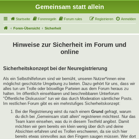
Gemeinsam statt allein
Startseite
Forenregeln
Forum rules
Registrieren
Anmelden
Foren-Übersicht
Sicherheit
Hinweise zur Sicherheit im Forum und
online
Sicherheitskonzept bei der Neuregistrierung
Als ein Selbsthilfeforum sind wir bemüht, unseren Nutzer*innen eine
möglichst geschützte Umgebung zu bieten. Dazu gehört für uns, dass wir
alles tun um Trolle oder böswillige Parteien aus dem Forum heraus zu
halten. Im öffentlich einsehbaren und beschreibbaren Unterforum
"Öffentliche Diskussion" tun wir das durch Moderation sämtlicher Posts.
Im restlichen Forum gibt es ein mehrstufiges Sicherheitskonzept:
Bei der Registrierung wirst du nach einem
Grund
gefragt, warum
du dich bei „Gemeinsam statt allein“ registrieren möchtest. Nur das
Team kann einsehen, was du in diesem Textfeld angibst. Damit
möchten wir gern bereits ein klein wenig über dich und deine
Absichten erfahren und es Trollen erschweren, da sie sich hier
bereits etwas sinnvolles aus den Fingern saugen müssen. Wer dort