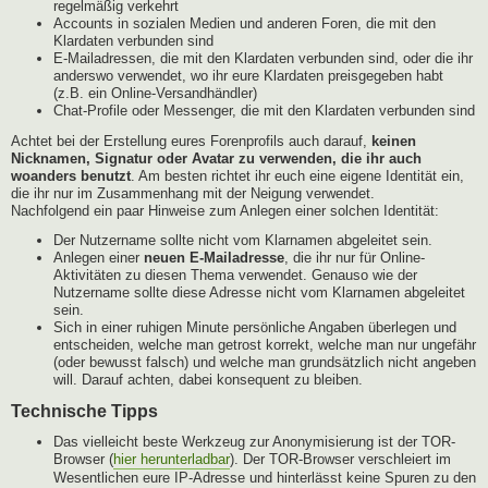
regelmäßig verkehrt
Accounts in sozialen Medien und anderen Foren, die mit den
Klardaten verbunden sind
E-Mailadressen, die mit den Klardaten verbunden sind, oder die ihr
anderswo verwendet, wo ihr eure Klardaten preisgegeben habt
(z.B. ein Online-Versandhändler)
Chat-Profile oder Messenger, die mit den Klardaten verbunden sind
Achtet bei der Erstellung eures Forenprofils auch darauf,
keinen
Nicknamen, Signatur oder Avatar zu verwenden, die ihr auch
woanders benutzt
. Am besten richtet ihr euch eine eigene Identität ein,
die ihr nur im Zusammenhang mit der Neigung verwendet.
Nachfolgend ein paar Hinweise zum Anlegen einer solchen Identität:
Der Nutzername sollte nicht vom Klarnamen abgeleitet sein.
Anlegen einer
neuen E-Mailadresse
, die ihr nur für Online-
Aktivitäten zu diesen Thema verwendet. Genauso wie der
Nutzername sollte diese Adresse nicht vom Klarnamen abgeleitet
sein.
Sich in einer ruhigen Minute persönliche Angaben überlegen und
entscheiden, welche man getrost korrekt, welche man nur ungefähr
(oder bewusst falsch) und welche man grundsätzlich nicht angeben
will. Darauf achten, dabei konsequent zu bleiben.
Technische Tipps
Das vielleicht beste Werkzeug zur Anonymisierung ist der TOR-
Browser (
hier herunterladbar
). Der TOR-Browser verschleiert im
Wesentlichen eure IP-Adresse und hinterlässt keine Spuren zu den