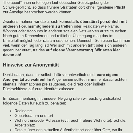
Therapeut*innen unterliegen laut deutscher Gesetzgebung der
Schweigepflicht, so dass frühere Straftaten dort ohne irgendeine Pflicht
zur Anzeige besprochen werden können.
Zweitens mahnen wir dazu, sich
keinesfalls überstürzt persönlich mit
anderen Forumsmitgliedern zu treffen
oder Realdaten wie Name,
Wohnort oder Accounts in anderen sozialen Netzwerken auszutauschen.
Nach gutem Kennenlernen und reiflicher Überlegung mag das im
Einzelfall möglich oder ratsam erscheinen. Dennoch: Schreiben kann man
viel, wenn der Tag lang ist! Wer sich mit anderen trifft oder sich anderen
gegenüber outet, tut das
auf eigene Verantwortung. Wir raten klar
davon ab!
Hinweise zur Anonymität
Denkt daran, dass ihr selbst dafür verantwortlich seid,
eure eigene
Anonymität zu wahren
! Im Allgemeinen solltet ihr immer darauf achten,
niemals Informationen preiszugeben, die direkt oder indirekt
Rückschlüsse auf eure Identität zulassen.
Im Zusammenhang mit unserer Neigung raten wir euch, grundsätzlich
folgende Daten für euch zu behalten:
Realname
Geburtsdatum und -ort
Wohnort und/oder Adresse (evtl. auch frühere Wohnorte), Schule,
Arbeitsplatz
Details über den aktuellen Aufenthaltsort oder über Orte, wo ihr