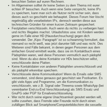
besuchten Seiten auf euren Rechnern.
Im Allgemeinen solltet ihr keine Seiten zu dem Thema mit eurer
echten IP besuchen. Auch wenn eine Seite verspricht, keine IPs
zu speichern, kann man sich als Nutzer nicht sicher sein, dass
dieses auch so geschieht wie behauptet. Dieses Forum hier löscht
regelmäßig alle verarbeiteten IPs, dennoch werden diese aus
technischen Gründen für einen kurzen Zeitraum gespeichert.
Festplatten verschlüsseln. Auch wenn du nichts zu verbergen hast
und nichts Illegales machst. Urlaubsfotos usw. mit Kindern werden
gerne im Falle einer HD (Hausdurchsuchung) gegen dich
verwendet. Der „Kipo- Paragraph“ ist so schwammig formuliert, das
niemand so recht weiß, was jetzt darunter fällt und was nicht. Des
Weiteren sind Fälle bekannt, in denen gegen Personen aus dem
einfachen Grund ermittelt wurde, dass sie im Kontaktbuch eines
Pädophilen waren, weil diese Personen vermutlich auch pädophil
sind. Wenn du also deine Kontakte vor HDs beschützen willst,
verschlüssele deine Platten.
Keine Kontaktdaten von anderen Pädophilen unverschlüsselt und
als pädophil erkennbar speichern.
Verschlüssele deine Kommunikation! Wenn du Emails oder SMS
versendest, sind diese genauso gut geschützt wie Postkarten. Es
gibt viele Apps und Programme, um die Kommunikation zu
verschlüsseln, wie z.B. Signal oder Threema sowie WhatsApp (bei
vereinbarter End-zu-End Verschlüsselung) als SMS Ersatz und
GnuPG oder PGP für Emailverschlüsselung.
Wer nicht durch seine eigene Unachtsamkeit geoutet werden will,
sollte zusehen, dass Fremde oder Freunde nicht durch einen
zufälligen Blick auf Smartphone/Computerbildschirm die sexuelle