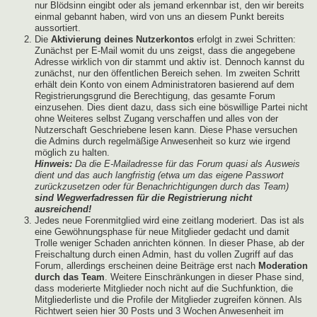
nur Blödsinn eingibt oder als jemand erkennbar ist, den wir bereits
einmal gebannt haben, wird von uns an diesem Punkt bereits
aussortiert.
Die
Aktivierung deines Nutzerkontos
erfolgt in zwei Schritten:
Zunächst per E-Mail womit du uns zeigst, dass die angegebene
Adresse wirklich von dir stammt und aktiv ist. Dennoch kannst du
zunächst, nur den öffentlichen Bereich sehen. Im zweiten Schritt
erhält dein Konto von einem Administratoren basierend auf dem
Registrierungsgrund die Berechtigung, das gesamte Forum
einzusehen. Dies dient dazu, dass sich eine böswillige Partei nicht
ohne Weiteres selbst Zugang verschaffen und alles von der
Nutzerschaft Geschriebene lesen kann. Diese Phase versuchen
die Admins durch regelmäßige Anwesenheit so kurz wie irgend
möglich zu halten.
Hinweis:
Da die E-Mailadresse für das Forum quasi als Ausweis
dient und das auch langfristig (etwa um das eigene Passwort
zurückzusetzen oder für Benachrichtigungen durch das Team)
sind Wegwerfadressen für die Registrierung nicht
ausreichend!
Jedes neue Forenmitglied wird eine zeitlang moderiert. Das ist als
eine Gewöhnungsphase für neue Mitglieder gedacht und damit
Trolle weniger Schaden anrichten können. In dieser Phase, ab der
Freischaltung durch einen Admin, hast du vollen Zugriff auf das
Forum, allerdings erscheinen deine Beiträge erst nach
Moderation
durch das Team
. Weitere Einschränkungen in dieser Phase sind,
dass moderierte Mitglieder noch nicht auf die Suchfunktion, die
Mitgliederliste und die Profile der Mitglieder zugreifen können. Als
Richtwert seien hier 30 Posts und 3 Wochen Anwesenheit im