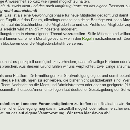
e Anwesenheit so kurz wie irgend möglich zu halten.
als Ausweis dient und das auch langfristig (etwa um das eigene Passwort zu
g nicht ausreichend!
ert. Das ist als eine Gewöhnungsphase für neue Mitglieder gedacht und damit 
len Zugriff auf das Forum, allerdings erscheinen deine Beiträge erst nach
Mod
cht auf die Suchfunktion, die Mitgliederliste und die Profile der Mitglieder z
 erreicht wird man idR mindestens moderiert.
ellungsforum in einem eigenen Thread
vorzustellen
. Stille Mitleser sind wil
t wird binnen ca. einem Monat gelöscht, wie in den
Regeln
nachzulesen ist. Dies
blockieren oder die Mitgliederstatistik verzerren.
och ist es prinzipiell unmöglich zu verhindern, dass böswillige Parteien ode
ssbrauchen. Aus diesem Grund fühlen wir uns verpflichtet, zwei Dinge anzum
ls eine Plattform für Ermittlungen zur Strafverfolgung eignet und somit poten
 illegale Handlungen zu schreiben
, die bisher nicht justizbekannt sind. We
er Team-Nachricht an die Mods und Administratoren oder aber an geeignete (d.
ssionelle Therapeut*innen unterliegen laut deutscher Gesetzgebung der Schwei
ersönlich mit anderen Forumsmitgliedern zu treffen
oder Realdaten wie Na
iflicher Überlegung mag das im Einzelfall möglich oder ratsam erscheinen.
tet, tut das
auf eigene Verantwortung. Wir raten klar davon ab!