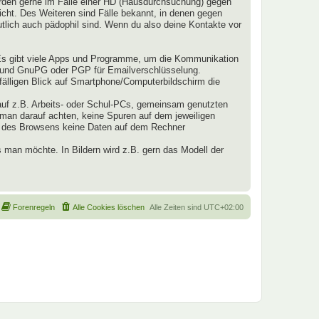
werden gerne im Falle einer HD (Hausdurchsuchung) gegen
nicht. Des Weiteren sind Fälle bekannt, in denen gegen
lich auch pädophil sind. Wenn du also deine Kontakte vor
Es gibt viele Apps und Programme, um die Kommunikation
z und GnuPG oder PGP für Emailverschlüsselung.
fälligen Blick auf Smartphone/Computerbildschirm die
auf z.B. Arbeits- oder Schul-PCs, gemeinsam genutzten
 man darauf achten, keine Spuren auf dem jeweiligen
nd des Browsens keine Daten auf dem Rechner
 man möchte. In Bildern wird z.B. gern das Modell der
Forenregeln
Alle Cookies löschen
Alle Zeiten sind
UTC+02:00