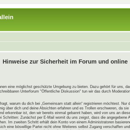
llein
Hinweise zur Sicherheit im Forum und online
innen eine möglichst geschützte Umgebung zu bieten. Dazu gehört für uns, das
chreibbaren Unterforum "Öffentliche Diskussion" tun wir das durch Moderation
ragt, warum du dich bei „Gemeinsam statt allein“ registrieren möchtest. Nur
enig über dich und deine Absichten erfahren und es Trollen erschweren, da sie
nd erkennbar ist, den wir bereits einmal gebannt haben, wird von uns an diese
ei Schritten: Zunächst per E-Mail womit du uns zeigst, dass die angegebene A
hen. Im zweiten Schritt erhält dein Konto von einem Administratoren basiere
ch eine böswillige Partei nicht ohne Weiteres selbst Zugang verschaffen und