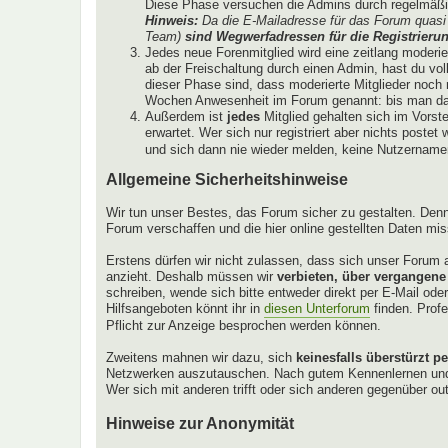
Diese Phase versuchen die Admins durch regelmäßig
Hinweis:
Da die E-Mailadresse für das Forum quasi 
Team)
sind Wegwerfadressen für die Registrierun
Jedes neue Forenmitglied wird eine zeitlang moderi
ab der Freischaltung durch einen Admin, hast du vol
dieser Phase sind, dass moderierte Mitglieder noch ni
Wochen Anwesenheit im Forum genannt: bis man das
Außerdem ist
jedes
Mitglied gehalten sich im Vorst
erwartet. Wer sich nur registriert aber nichts poste
und sich dann nie wieder melden, keine Nutzernamen 
Allgemeine Sicherheitshinweise
Wir tun unser Bestes, das Forum sicher zu gestalten. Denn
Forum verschaffen und die hier online gestellten Daten mi
Erstens dürfen wir nicht zulassen, dass sich unser Forum a
anzieht. Deshalb müssen wir
verbieten, über vergangene
schreiben, wende sich bitte entweder direkt per E-Mail od
Hilfsangeboten könnt ihr in
diesen Unterforum
finden. Profe
Pflicht zur Anzeige besprochen werden können.
Zweitens mahnen wir dazu, sich
keinesfalls überstürzt p
Netzwerken auszutauschen. Nach gutem Kennenlernen und re
Wer sich mit anderen trifft oder sich anderen gegenüber ou
Hinweise zur Anonymität