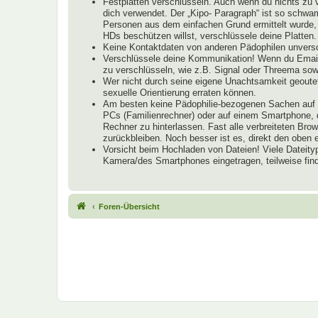
Festplatten verschlüsseln. Auch wenn du nichts zu 
dich verwendet. Der „Kipo- Paragraph“ ist so schwam
Personen aus dem einfachen Grund ermittelt wurde, 
HDs beschützen willst, verschlüssele deine Platten.
Keine Kontaktdaten von anderen Pädophilen unversch
Verschlüssele deine Kommunikation! Wenn du Email
zu verschlüsseln, wie z.B. Signal oder Threema s
Wer nicht durch seine eigene Unachtsamkeit geoutet
sexuelle Orientierung erraten können.
Am besten keine Pädophilie-bezogenen Sachen auf R
PCs (Familienrechner) oder auf einem Smartphone, d
Rechner zu hinterlassen. Fast alle verbreiteten B
zurückbleiben. Noch besser ist es, direkt den obe
Vorsicht beim Hochladen von Dateien! Viele Dateity
Kamera/des Smartphones eingetragen, teilweise find
Foren-Übersicht