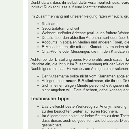
Denkt daran, dass ihr selbst dafür verantwortlich seid,
eur
indirekt Rückschlüsse auf eure Identität zulassen.
Im Zusammenhang mit unserer Neigung raten wir euch, grun
Realname
Geburtsdatum und -ort
Wohnort und/oder Adresse (evtl. auch frühere Wohnor
Details über den aktuellen Aufenthaltsort oder über 
Accounts in sozialen Medien und anderen Foren, die
E-Mailadressen, die mit den Klardaten verbunden sin
Chat-Profile oder Messenger, die mit den Klardaten
Achtet bei der Erstellung eures Forenprofils auch darauf,
k
Identität ein, die ihr nur im Zusammenhang mit der Neigun
Nachfolgend ein paar Hinweise zum Anlegen einer solchen I
Der Nutzername sollte nicht vom Klarnamen abgeleit
Anlegen einer
neuen E-Mailadresse
, die ihr nur f
Sich in einer ruhigen Minute persönliche Angaben ü
nicht angeben will. Darauf achten, dabei konsequent
Technische Tipps
Das vielleicht beste Werkzeug zur Anonymisierung i
zu den besuchten Seiten auf euren Rechnern.
Im Allgemeinen solltet ihr keine Seiten zu dem Them
dass dieses auch so geschieht wie behauptet. Diese
gespeichert.