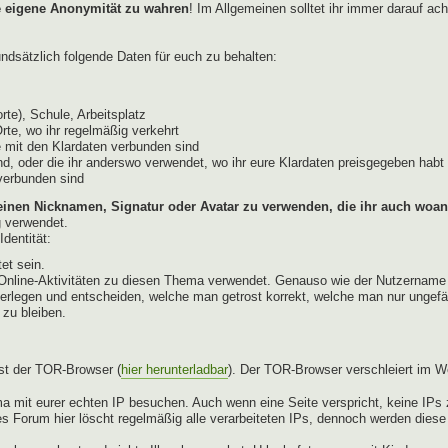
e eigene Anonymität zu wahren
! Im Allgemeinen solltet ihr immer darauf ac
dsätzlich folgende Daten für euch zu behalten:
te), Schule, Arbeitsplatz
Orte, wo ihr regelmäßig verkehrt
 mit den Klardaten verbunden sind
d, oder die ihr anderswo verwendet, wo ihr eure Klardaten preisgegeben habt 
 verbunden sind
einen Nicknamen, Signatur oder Avatar zu verwenden, die ihr auch woan
g verwendet.
dentität:
et sein.
ür Online-Aktivitäten zu diesen Thema verwendet. Genauso wie der Nutzername
berlegen und entscheiden, welche man getrost korrekt, welche man nur ungefä
 zu bleiben.
st der TOR-Browser (
hier herunterladbar
). Der TOR-Browser verschleiert im W
a mit eurer echten IP besuchen. Auch wenn eine Seite verspricht, keine IPs z
s Forum hier löscht regelmäßig alle verarbeiteten IPs, dennoch werden dies