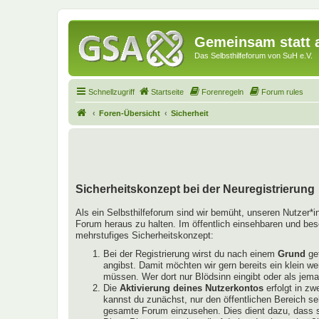
Gemeinsam statt a
Das Selbsthilfeforum von SuH e.V.
Schnellzugriff
Startseite
Forenregeln
Forum rules
Foren-Übersicht
Sicherheit
Sicherheitskonzept bei der Neuregistrierung
Als ein Selbsthilfeforum sind wir bemüht, unseren Nutzer*
Forum heraus zu halten. Im öffentlich einsehbaren und bes
mehrstufiges Sicherheitskonzept:
Bei der Registrierung wirst du nach einem
Grund
gef
angibst. Damit möchten wir gern bereits ein klein w
müssen. Wer dort nur Blödsinn eingibt oder als jema
Die
Aktivierung deines Nutzerkontos
erfolgt in zw
kannst du zunächst, nur den öffentlichen Bereich se
gesamte Forum einzusehen. Dies dient dazu, dass si