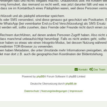
verbergen hast und nichts Illegales machst. Urlaubsfotos usw. mit Kindern 
mig formuliert, das niemand so recht weiß, was jetzt darunter fällt und was 
dass sie im Kontaktbuch eines Pädophilen waren, weil diese Personen vermut
lüsselt und als pädophil erkennbar speichern.
s oder SMS versendest, sind diese genauso gut geschützt wie Postkarten. 
owie WhatsApp (bei vereinbarter End-zu-End Verschlüsselung) als SMS Ersat
 werden will, sollte zusehen, dass Fremde oder Freunde nicht durch einen zu
echnern durchführen, auf denen andere Personen Zugriff haben. Also nicht 
ass manchmal unbeaufsichtigt herumliegt. Falls es nicht anders geht, sollte
rowser haben so etwas wie einen Inkognito-Modus, bei dessen Nutzung währe
n erwähnten TOR-Browser zu verwenden.
pen haben Metadaten, die unter Umstände mehr Informationen preisgeben, als
et man dort z.B. auch die geographischen Koordinaten der Bildentstehung.
Kontakt
Das Team
Powered by
phpBB
® Forum Software © phpBB Limited
Deutsche Übersetzung durch
phpBB.de
Datenschutz
|
Nutzungsbedingungen
|
Impressum