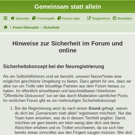
Gemeinsam statt allein
Startseite
Forenregeln
Forum rules
Registrieren
Anmelden
Foren-Übersicht
Sicherheit
Hinweise zur Sicherheit im Forum und
online
Sicherheitskonzept bei der Neuregistrierung
Als ein Selbsthilfeforum sind wir bemüht, unseren Nutzer*innen eine
möglichst geschützte Umgebung zu bieten. Dazu gehört für uns, dass wir
alles tun um Trolle oder böswillige Parteien aus dem Forum heraus zu
halten. Im öffentlich einsehbaren und beschreibbaren Unterforum
"Öffentliche Diskussion" tun wir das durch Moderation sämtlicher Posts.
Im restlichen Forum gibt es ein mehrstufiges Sicherheitskonzept:
Bei der Registrierung wirst du nach einem
Grund
gefragt, warum
du dich bei „Gemeinsam statt allein“ registrieren möchtest. Nur das
Team kann einsehen, was du in diesem Textfeld angibst. Damit
möchten wir gern bereits ein klein wenig über dich und deine
Absichten erfahren und es Trollen erschweren, da sie sich hier
bereits etwas sinnvolles aus den Fingern saugen müssen. Wer dort