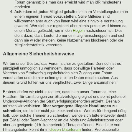
Forum genannt: bis man das erreicht wird man idR mindestens
moderiert.
Außerdem ist
jedes
Mitglied gehalten sich im Vorstellungsforum in
einem eigenen Thread
vorzustellen
. Stille Mitleser sind
willkommen aber auch von ihnen wird eine sinnvolle Vorstellung
erwartet. Wer sich nur registriert aber nichts postet wird binnen ca.
einem Monat gelöscht, wie in den
Regeln
nachzulesen ist. Dies
dient dazu, dass Leute, die nur einmalig reinschnuppern und sich
dann nie wieder melden, keine Nutzernamen blockieren oder die
Mitgliederstatistik verzerren.
Allgemeine Sicherheitshinweise
Wir tun unser Bestes, das Forum sicher zu gestalten. Dennoch ist es
prinzipiell unmöglich zu verhindern, dass böswillige Parteien oder
Vertreter von Strafverfolgungsbehörden sich Zugang zum Forum
verschaffen und die hier online gestellten Daten missbrauchen. Aus
diesem Grund fühlen wir uns verpflichtet, zwei Dinge anzumahnen:
Erstens dürfen wir nicht zulassen, dass sich unser Forum als eine
Plattform für Ermittlungen zur Strafverfolgung eignet und somit potentiell
Undercover-Aktionen der Strafverfolgungsbehörden anzieht. Deshalb
müssen wir
verbieten, über vergangene illegale Handlungen zu
schreiben
, die bisher nicht justizbekannt sind. Wer es für dringend nötig
hält, über solche Themen zu schreiben, wende sich bitte entweder direkt
per E-Mail oder Team-Nachricht an die Mods und Administratoren oder
aber an geeignete (d.h. kompetente) Therapeut*innen. Eine Liste von
Hilfsangeboten könnt ihr in
diesen Unterforum
finden. Professionelle