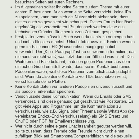
besuchten Seiten auf euren Rechnern.
Im Allgemeinen solltet ihr keine Seiten zu dem Thema mit eurer
echten IP besuchen. Auch wenn eine Seite verspricht, keine IPs
zu speichern, kann man sich als Nutzer nicht sicher sein, dass
dieses auch so geschieht wie behauptet. Dieses Forum hier löscht
regelmäßig alle verarbeiteten IPs, dennoch werden diese aus
technischen Gründen für einen kurzen Zeitraum gespeichert.
Festplatten verschlüsseln. Auch wenn du nichts zu verbergen hast
und nichts Illegales machst. Urlaubsfotos usw. mit Kindern werden
gerne im Falle einer HD (Hausdurchsuchung) gegen dich
verwendet. Der „Kipo- Paragraph“ ist so schwammig formuliert, das
niemand so recht weiß, was jetzt darunter fällt und was nicht. Des
Weiteren sind Fälle bekannt, in denen gegen Personen aus dem
einfachen Grund ermittelt wurde, dass sie im Kontaktbuch eines
Pädophilen waren, weil diese Personen vermutlich auch pädophil
sind. Wenn du also deine Kontakte vor HDs beschützen willst,
verschlüssele deine Platten.
Keine Kontaktdaten von anderen Pädophilen unverschlüsselt und
als pädophil erkennbar speichern.
Verschlüssele deine Kommunikation! Wenn du Emails oder SMS
versendest, sind diese genauso gut geschützt wie Postkarten. Es
gibt viele Apps und Programme, um die Kommunikation zu
verschlüsseln, wie z.B. Signal oder Threema sowie WhatsApp (bei
vereinbarter End-zu-End Verschlüsselung) als SMS Ersatz und
GnuPG oder PGP für Emailverschlüsselung.
Wer nicht durch seine eigene Unachtsamkeit geoutet werden will,
sollte zusehen, dass Fremde oder Freunde nicht durch einen
zufälligen Blick auf Smartphone/Computerbildschirm die sexuelle