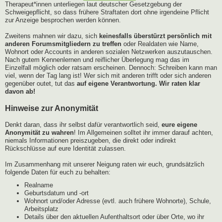
Therapeut*innen unterliegen laut deutscher Gesetzgebung der
Schweigepflicht, so dass frühere Straftaten dort ohne irgendeine Pflicht
zur Anzeige besprochen werden können.
Zweitens mahnen wir dazu, sich
keinesfalls überstürzt persönlich mit
anderen Forumsmitgliedern zu treffen
oder Realdaten wie Name,
Wohnort oder Accounts in anderen sozialen Netzwerken auszutauschen.
Nach gutem Kennenlernen und reiflicher Überlegung mag das im
Einzelfall möglich oder ratsam erscheinen. Dennoch: Schreiben kann man
viel, wenn der Tag lang ist! Wer sich mit anderen trifft oder sich anderen
gegenüber outet, tut das
auf eigene Verantwortung. Wir raten klar
davon ab!
Hinweise zur Anonymität
Denkt daran, dass ihr selbst dafür verantwortlich seid,
eure eigene
Anonymität zu wahren
! Im Allgemeinen solltet ihr immer darauf achten,
niemals Informationen preiszugeben, die direkt oder indirekt
Rückschlüsse auf eure Identität zulassen.
Im Zusammenhang mit unserer Neigung raten wir euch, grundsätzlich
folgende Daten für euch zu behalten:
Realname
Geburtsdatum und -ort
Wohnort und/oder Adresse (evtl. auch frühere Wohnorte), Schule,
Arbeitsplatz
Details über den aktuellen Aufenthaltsort oder über Orte, wo ihr