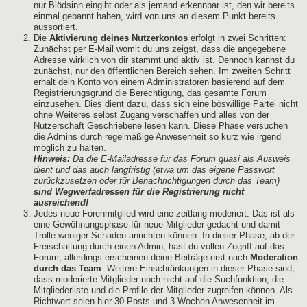
nur Blödsinn eingibt oder als jemand erkennbar ist, den wir bereits
einmal gebannt haben, wird von uns an diesem Punkt bereits
aussortiert.
Die
Aktivierung deines Nutzerkontos
erfolgt in zwei Schritten:
Zunächst per E-Mail womit du uns zeigst, dass die angegebene
Adresse wirklich von dir stammt und aktiv ist. Dennoch kannst du
zunächst, nur den öffentlichen Bereich sehen. Im zweiten Schritt
erhält dein Konto von einem Administratoren basierend auf dem
Registrierungsgrund die Berechtigung, das gesamte Forum
einzusehen. Dies dient dazu, dass sich eine böswillige Partei nicht
ohne Weiteres selbst Zugang verschaffen und alles von der
Nutzerschaft Geschriebene lesen kann. Diese Phase versuchen
die Admins durch regelmäßige Anwesenheit so kurz wie irgend
möglich zu halten.
Hinweis:
Da die E-Mailadresse für das Forum quasi als Ausweis
dient und das auch langfristig (etwa um das eigene Passwort
zurückzusetzen oder für Benachrichtigungen durch das Team)
sind Wegwerfadressen für die Registrierung nicht
ausreichend!
Jedes neue Forenmitglied wird eine zeitlang moderiert. Das ist als
eine Gewöhnungsphase für neue Mitglieder gedacht und damit
Trolle weniger Schaden anrichten können. In dieser Phase, ab der
Freischaltung durch einen Admin, hast du vollen Zugriff auf das
Forum, allerdings erscheinen deine Beiträge erst nach
Moderation
durch das Team
. Weitere Einschränkungen in dieser Phase sind,
dass moderierte Mitglieder noch nicht auf die Suchfunktion, die
Mitgliederliste und die Profile der Mitglieder zugreifen können. Als
Richtwert seien hier 30 Posts und 3 Wochen Anwesenheit im