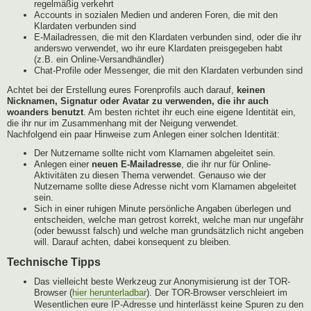
regelmäßig verkehrt
Accounts in sozialen Medien und anderen Foren, die mit den
Klardaten verbunden sind
E-Mailadressen, die mit den Klardaten verbunden sind, oder die ihr
anderswo verwendet, wo ihr eure Klardaten preisgegeben habt
(z.B. ein Online-Versandhändler)
Chat-Profile oder Messenger, die mit den Klardaten verbunden sind
Achtet bei der Erstellung eures Forenprofils auch darauf,
keinen
Nicknamen, Signatur oder Avatar zu verwenden, die ihr auch
woanders benutzt
. Am besten richtet ihr euch eine eigene Identität ein,
die ihr nur im Zusammenhang mit der Neigung verwendet.
Nachfolgend ein paar Hinweise zum Anlegen einer solchen Identität:
Der Nutzername sollte nicht vom Klarnamen abgeleitet sein.
Anlegen einer
neuen E-Mailadresse
, die ihr nur für Online-
Aktivitäten zu diesen Thema verwendet. Genauso wie der
Nutzername sollte diese Adresse nicht vom Klarnamen abgeleitet
sein.
Sich in einer ruhigen Minute persönliche Angaben überlegen und
entscheiden, welche man getrost korrekt, welche man nur ungefähr
(oder bewusst falsch) und welche man grundsätzlich nicht angeben
will. Darauf achten, dabei konsequent zu bleiben.
Technische Tipps
Das vielleicht beste Werkzeug zur Anonymisierung ist der TOR-
Browser (
hier herunterladbar
). Der TOR-Browser verschleiert im
Wesentlichen eure IP-Adresse und hinterlässt keine Spuren zu den