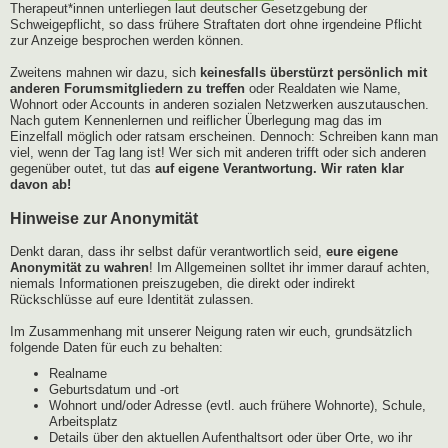
Therapeut*innen unterliegen laut deutscher Gesetzgebung der
Schweigepflicht, so dass frühere Straftaten dort ohne irgendeine Pflicht
zur Anzeige besprochen werden können.
Zweitens mahnen wir dazu, sich
keinesfalls überstürzt persönlich mit
anderen Forumsmitgliedern zu treffen
oder Realdaten wie Name,
Wohnort oder Accounts in anderen sozialen Netzwerken auszutauschen.
Nach gutem Kennenlernen und reiflicher Überlegung mag das im
Einzelfall möglich oder ratsam erscheinen. Dennoch: Schreiben kann man
viel, wenn der Tag lang ist! Wer sich mit anderen trifft oder sich anderen
gegenüber outet, tut das
auf eigene Verantwortung. Wir raten klar
davon ab!
Hinweise zur Anonymität
Denkt daran, dass ihr selbst dafür verantwortlich seid,
eure eigene
Anonymität zu wahren
! Im Allgemeinen solltet ihr immer darauf achten,
niemals Informationen preiszugeben, die direkt oder indirekt
Rückschlüsse auf eure Identität zulassen.
Im Zusammenhang mit unserer Neigung raten wir euch, grundsätzlich
folgende Daten für euch zu behalten:
Realname
Geburtsdatum und -ort
Wohnort und/oder Adresse (evtl. auch frühere Wohnorte), Schule,
Arbeitsplatz
Details über den aktuellen Aufenthaltsort oder über Orte, wo ihr