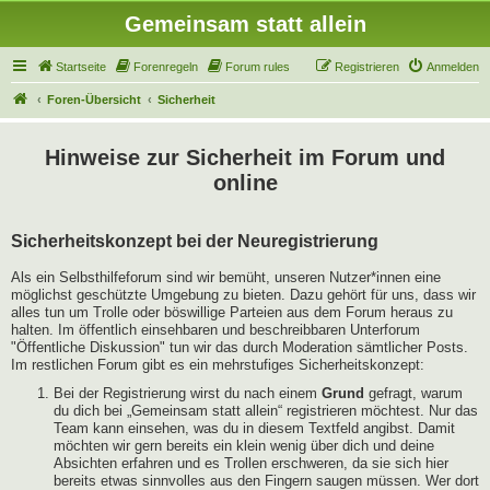
Gemeinsam statt allein
Startseite
Forenregeln
Forum rules
Registrieren
Anmelden
Foren-Übersicht
Sicherheit
Hinweise zur Sicherheit im Forum und
online
Sicherheitskonzept bei der Neuregistrierung
Als ein Selbsthilfeforum sind wir bemüht, unseren Nutzer*innen eine
möglichst geschützte Umgebung zu bieten. Dazu gehört für uns, dass wir
alles tun um Trolle oder böswillige Parteien aus dem Forum heraus zu
halten. Im öffentlich einsehbaren und beschreibbaren Unterforum
"Öffentliche Diskussion" tun wir das durch Moderation sämtlicher Posts.
Im restlichen Forum gibt es ein mehrstufiges Sicherheitskonzept:
Bei der Registrierung wirst du nach einem
Grund
gefragt, warum
du dich bei „Gemeinsam statt allein“ registrieren möchtest. Nur das
Team kann einsehen, was du in diesem Textfeld angibst. Damit
möchten wir gern bereits ein klein wenig über dich und deine
Absichten erfahren und es Trollen erschweren, da sie sich hier
bereits etwas sinnvolles aus den Fingern saugen müssen. Wer dort