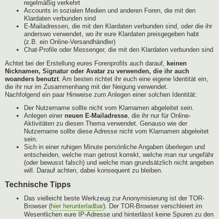
regelmäßig verkehrt
Accounts in sozialen Medien und anderen Foren, die mit den
Klardaten verbunden sind
E-Mailadressen, die mit den Klardaten verbunden sind, oder die ihr
anderswo verwendet, wo ihr eure Klardaten preisgegeben habt
(z.B. ein Online-Versandhändler)
Chat-Profile oder Messenger, die mit den Klardaten verbunden sind
Achtet bei der Erstellung eures Forenprofils auch darauf,
keinen
Nicknamen, Signatur oder Avatar zu verwenden, die ihr auch
woanders benutzt
. Am besten richtet ihr euch eine eigene Identität ein,
die ihr nur im Zusammenhang mit der Neigung verwendet.
Nachfolgend ein paar Hinweise zum Anlegen einer solchen Identität:
Der Nutzername sollte nicht vom Klarnamen abgeleitet sein.
Anlegen einer
neuen E-Mailadresse
, die ihr nur für Online-
Aktivitäten zu diesen Thema verwendet. Genauso wie der
Nutzername sollte diese Adresse nicht vom Klarnamen abgeleitet
sein.
Sich in einer ruhigen Minute persönliche Angaben überlegen und
entscheiden, welche man getrost korrekt, welche man nur ungefähr
(oder bewusst falsch) und welche man grundsätzlich nicht angeben
will. Darauf achten, dabei konsequent zu bleiben.
Technische Tipps
Das vielleicht beste Werkzeug zur Anonymisierung ist der TOR-
Browser (
hier herunterladbar
). Der TOR-Browser verschleiert im
Wesentlichen eure IP-Adresse und hinterlässt keine Spuren zu den