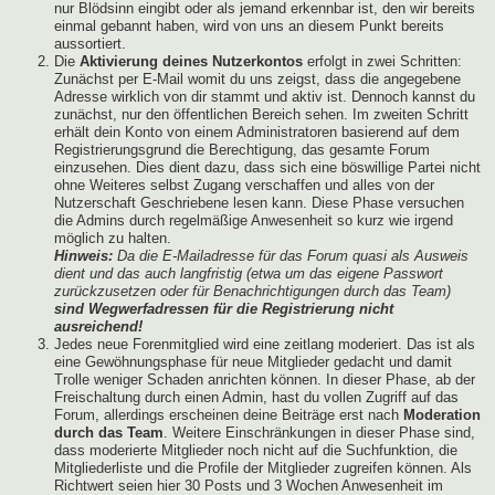
nur Blödsinn eingibt oder als jemand erkennbar ist, den wir bereits
einmal gebannt haben, wird von uns an diesem Punkt bereits
aussortiert.
Die
Aktivierung deines Nutzerkontos
erfolgt in zwei Schritten:
Zunächst per E-Mail womit du uns zeigst, dass die angegebene
Adresse wirklich von dir stammt und aktiv ist. Dennoch kannst du
zunächst, nur den öffentlichen Bereich sehen. Im zweiten Schritt
erhält dein Konto von einem Administratoren basierend auf dem
Registrierungsgrund die Berechtigung, das gesamte Forum
einzusehen. Dies dient dazu, dass sich eine böswillige Partei nicht
ohne Weiteres selbst Zugang verschaffen und alles von der
Nutzerschaft Geschriebene lesen kann. Diese Phase versuchen
die Admins durch regelmäßige Anwesenheit so kurz wie irgend
möglich zu halten.
Hinweis:
Da die E-Mailadresse für das Forum quasi als Ausweis
dient und das auch langfristig (etwa um das eigene Passwort
zurückzusetzen oder für Benachrichtigungen durch das Team)
sind Wegwerfadressen für die Registrierung nicht
ausreichend!
Jedes neue Forenmitglied wird eine zeitlang moderiert. Das ist als
eine Gewöhnungsphase für neue Mitglieder gedacht und damit
Trolle weniger Schaden anrichten können. In dieser Phase, ab der
Freischaltung durch einen Admin, hast du vollen Zugriff auf das
Forum, allerdings erscheinen deine Beiträge erst nach
Moderation
durch das Team
. Weitere Einschränkungen in dieser Phase sind,
dass moderierte Mitglieder noch nicht auf die Suchfunktion, die
Mitgliederliste und die Profile der Mitglieder zugreifen können. Als
Richtwert seien hier 30 Posts und 3 Wochen Anwesenheit im