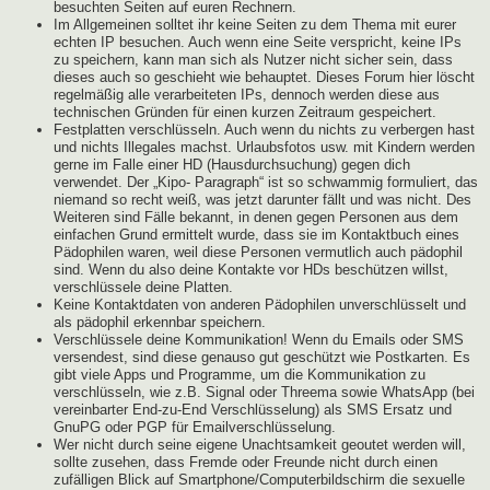
besuchten Seiten auf euren Rechnern.
Im Allgemeinen solltet ihr keine Seiten zu dem Thema mit eurer
echten IP besuchen. Auch wenn eine Seite verspricht, keine IPs
zu speichern, kann man sich als Nutzer nicht sicher sein, dass
dieses auch so geschieht wie behauptet. Dieses Forum hier löscht
regelmäßig alle verarbeiteten IPs, dennoch werden diese aus
technischen Gründen für einen kurzen Zeitraum gespeichert.
Festplatten verschlüsseln. Auch wenn du nichts zu verbergen hast
und nichts Illegales machst. Urlaubsfotos usw. mit Kindern werden
gerne im Falle einer HD (Hausdurchsuchung) gegen dich
verwendet. Der „Kipo- Paragraph“ ist so schwammig formuliert, das
niemand so recht weiß, was jetzt darunter fällt und was nicht. Des
Weiteren sind Fälle bekannt, in denen gegen Personen aus dem
einfachen Grund ermittelt wurde, dass sie im Kontaktbuch eines
Pädophilen waren, weil diese Personen vermutlich auch pädophil
sind. Wenn du also deine Kontakte vor HDs beschützen willst,
verschlüssele deine Platten.
Keine Kontaktdaten von anderen Pädophilen unverschlüsselt und
als pädophil erkennbar speichern.
Verschlüssele deine Kommunikation! Wenn du Emails oder SMS
versendest, sind diese genauso gut geschützt wie Postkarten. Es
gibt viele Apps und Programme, um die Kommunikation zu
verschlüsseln, wie z.B. Signal oder Threema sowie WhatsApp (bei
vereinbarter End-zu-End Verschlüsselung) als SMS Ersatz und
GnuPG oder PGP für Emailverschlüsselung.
Wer nicht durch seine eigene Unachtsamkeit geoutet werden will,
sollte zusehen, dass Fremde oder Freunde nicht durch einen
zufälligen Blick auf Smartphone/Computerbildschirm die sexuelle