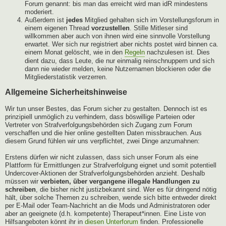
Forum genannt: bis man das erreicht wird man idR mindestens
moderiert.
Außerdem ist
jedes
Mitglied gehalten sich im Vorstellungsforum in
einem eigenen Thread
vorzustellen
. Stille Mitleser sind
willkommen aber auch von ihnen wird eine sinnvolle Vorstellung
erwartet. Wer sich nur registriert aber nichts postet wird binnen ca.
einem Monat gelöscht, wie in den
Regeln
nachzulesen ist. Dies
dient dazu, dass Leute, die nur einmalig reinschnuppern und sich
dann nie wieder melden, keine Nutzernamen blockieren oder die
Mitgliederstatistik verzerren.
Allgemeine Sicherheitshinweise
Wir tun unser Bestes, das Forum sicher zu gestalten. Dennoch ist es
prinzipiell unmöglich zu verhindern, dass böswillige Parteien oder
Vertreter von Strafverfolgungsbehörden sich Zugang zum Forum
verschaffen und die hier online gestellten Daten missbrauchen. Aus
diesem Grund fühlen wir uns verpflichtet, zwei Dinge anzumahnen:
Erstens dürfen wir nicht zulassen, dass sich unser Forum als eine
Plattform für Ermittlungen zur Strafverfolgung eignet und somit potentiell
Undercover-Aktionen der Strafverfolgungsbehörden anzieht. Deshalb
müssen wir
verbieten, über vergangene illegale Handlungen zu
schreiben
, die bisher nicht justizbekannt sind. Wer es für dringend nötig
hält, über solche Themen zu schreiben, wende sich bitte entweder direkt
per E-Mail oder Team-Nachricht an die Mods und Administratoren oder
aber an geeignete (d.h. kompetente) Therapeut*innen. Eine Liste von
Hilfsangeboten könnt ihr in
diesen Unterforum
finden. Professionelle