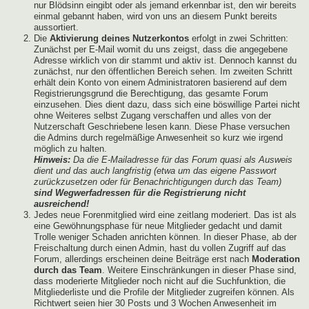
nur Blödsinn eingibt oder als jemand erkennbar ist, den wir bereits
einmal gebannt haben, wird von uns an diesem Punkt bereits
aussortiert.
Die
Aktivierung deines Nutzerkontos
erfolgt in zwei Schritten:
Zunächst per E-Mail womit du uns zeigst, dass die angegebene
Adresse wirklich von dir stammt und aktiv ist. Dennoch kannst du
zunächst, nur den öffentlichen Bereich sehen. Im zweiten Schritt
erhält dein Konto von einem Administratoren basierend auf dem
Registrierungsgrund die Berechtigung, das gesamte Forum
einzusehen. Dies dient dazu, dass sich eine böswillige Partei nicht
ohne Weiteres selbst Zugang verschaffen und alles von der
Nutzerschaft Geschriebene lesen kann. Diese Phase versuchen
die Admins durch regelmäßige Anwesenheit so kurz wie irgend
möglich zu halten.
Hinweis:
Da die E-Mailadresse für das Forum quasi als Ausweis
dient und das auch langfristig (etwa um das eigene Passwort
zurückzusetzen oder für Benachrichtigungen durch das Team)
sind Wegwerfadressen für die Registrierung nicht
ausreichend!
Jedes neue Forenmitglied wird eine zeitlang moderiert. Das ist als
eine Gewöhnungsphase für neue Mitglieder gedacht und damit
Trolle weniger Schaden anrichten können. In dieser Phase, ab der
Freischaltung durch einen Admin, hast du vollen Zugriff auf das
Forum, allerdings erscheinen deine Beiträge erst nach
Moderation
durch das Team
. Weitere Einschränkungen in dieser Phase sind,
dass moderierte Mitglieder noch nicht auf die Suchfunktion, die
Mitgliederliste und die Profile der Mitglieder zugreifen können. Als
Richtwert seien hier 30 Posts und 3 Wochen Anwesenheit im