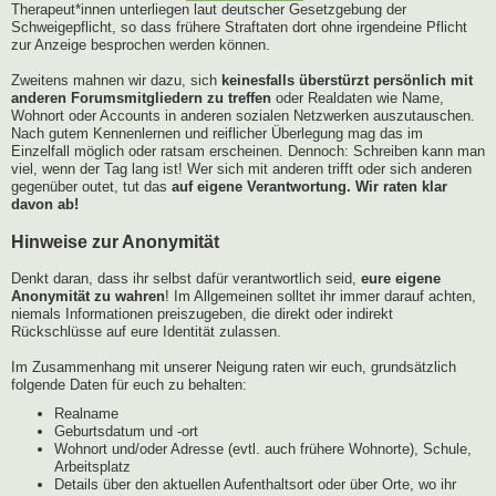
Therapeut*innen unterliegen laut deutscher Gesetzgebung der
Schweigepflicht, so dass frühere Straftaten dort ohne irgendeine Pflicht
zur Anzeige besprochen werden können.
Zweitens mahnen wir dazu, sich
keinesfalls überstürzt persönlich mit
anderen Forumsmitgliedern zu treffen
oder Realdaten wie Name,
Wohnort oder Accounts in anderen sozialen Netzwerken auszutauschen.
Nach gutem Kennenlernen und reiflicher Überlegung mag das im
Einzelfall möglich oder ratsam erscheinen. Dennoch: Schreiben kann man
viel, wenn der Tag lang ist! Wer sich mit anderen trifft oder sich anderen
gegenüber outet, tut das
auf eigene Verantwortung. Wir raten klar
davon ab!
Hinweise zur Anonymität
Denkt daran, dass ihr selbst dafür verantwortlich seid,
eure eigene
Anonymität zu wahren
! Im Allgemeinen solltet ihr immer darauf achten,
niemals Informationen preiszugeben, die direkt oder indirekt
Rückschlüsse auf eure Identität zulassen.
Im Zusammenhang mit unserer Neigung raten wir euch, grundsätzlich
folgende Daten für euch zu behalten:
Realname
Geburtsdatum und -ort
Wohnort und/oder Adresse (evtl. auch frühere Wohnorte), Schule,
Arbeitsplatz
Details über den aktuellen Aufenthaltsort oder über Orte, wo ihr