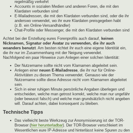
regelmäßig verkehrt
Accounts in sozialen Medien und anderen Foren, die mit den
Klardaten verbunden sind
E-Mailadressen, die mit den Klardaten verbunden sind, oder die ihr
anderswo verwendet, wo ihr eure Klardaten preisgegeben habt
(z.B. ein Online-Versandhändler)
Chat-Profile oder Messenger, die mit den Klardaten verbunden sind
Achtet bei der Erstellung eures Forenprofils auch darauf,
keinen
Nicknamen, Signatur oder Avatar zu verwenden, die ihr auch
woanders benutzt
. Am besten richtet ihr euch eine eigene Identität ein,
die ihr nur im Zusammenhang mit der Neigung verwendet.
Nachfolgend ein paar Hinweise zum Anlegen einer solchen Identität:
Der Nutzername sollte nicht vom Klarnamen abgeleitet sein.
Anlegen einer
neuen E-Mailadresse
, die ihr nur für Online-
Aktivitäten zu diesen Thema verwendet. Genauso wie der
Nutzername sollte diese Adresse nicht vom Klarnamen abgeleitet
sein.
Sich in einer ruhigen Minute persönliche Angaben überlegen und
entscheiden, welche man getrost korrekt, welche man nur ungefähr
(oder bewusst falsch) und welche man grundsätzlich nicht angeben
will. Darauf achten, dabei konsequent zu bleiben.
Technische Tipps
Das vielleicht beste Werkzeug zur Anonymisierung ist der TOR-
Browser (
hier herunterladbar
). Der TOR-Browser verschleiert im
Wesentlichen eure IP-Adresse und hinterlässt keine Spuren zu den