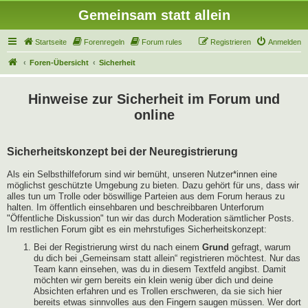
Gemeinsam statt allein
Startseite
Forenregeln
Forum rules
Registrieren
Anmelden
Foren-Übersicht
Sicherheit
Hinweise zur Sicherheit im Forum und
online
Sicherheitskonzept bei der Neuregistrierung
Als ein Selbsthilfeforum sind wir bemüht, unseren Nutzer*innen eine
möglichst geschützte Umgebung zu bieten. Dazu gehört für uns, dass wir
alles tun um Trolle oder böswillige Parteien aus dem Forum heraus zu
halten. Im öffentlich einsehbaren und beschreibbaren Unterforum
"Öffentliche Diskussion" tun wir das durch Moderation sämtlicher Posts.
Im restlichen Forum gibt es ein mehrstufiges Sicherheitskonzept:
Bei der Registrierung wirst du nach einem
Grund
gefragt, warum
du dich bei „Gemeinsam statt allein“ registrieren möchtest. Nur das
Team kann einsehen, was du in diesem Textfeld angibst. Damit
möchten wir gern bereits ein klein wenig über dich und deine
Absichten erfahren und es Trollen erschweren, da sie sich hier
bereits etwas sinnvolles aus den Fingern saugen müssen. Wer dort