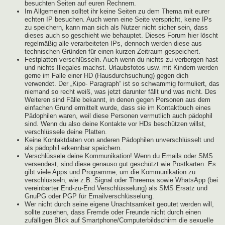
besuchten Seiten auf euren Rechnern.
Im Allgemeinen solltet ihr keine Seiten zu dem Thema mit eurer
echten IP besuchen. Auch wenn eine Seite verspricht, keine IPs
zu speichern, kann man sich als Nutzer nicht sicher sein, dass
dieses auch so geschieht wie behauptet. Dieses Forum hier löscht
regelmäßig alle verarbeiteten IPs, dennoch werden diese aus
technischen Gründen für einen kurzen Zeitraum gespeichert.
Festplatten verschlüsseln. Auch wenn du nichts zu verbergen hast
und nichts Illegales machst. Urlaubsfotos usw. mit Kindern werden
gerne im Falle einer HD (Hausdurchsuchung) gegen dich
verwendet. Der „Kipo- Paragraph“ ist so schwammig formuliert, das
niemand so recht weiß, was jetzt darunter fällt und was nicht. Des
Weiteren sind Fälle bekannt, in denen gegen Personen aus dem
einfachen Grund ermittelt wurde, dass sie im Kontaktbuch eines
Pädophilen waren, weil diese Personen vermutlich auch pädophil
sind. Wenn du also deine Kontakte vor HDs beschützen willst,
verschlüssele deine Platten.
Keine Kontaktdaten von anderen Pädophilen unverschlüsselt und
als pädophil erkennbar speichern.
Verschlüssele deine Kommunikation! Wenn du Emails oder SMS
versendest, sind diese genauso gut geschützt wie Postkarten. Es
gibt viele Apps und Programme, um die Kommunikation zu
verschlüsseln, wie z.B. Signal oder Threema sowie WhatsApp (bei
vereinbarter End-zu-End Verschlüsselung) als SMS Ersatz und
GnuPG oder PGP für Emailverschlüsselung.
Wer nicht durch seine eigene Unachtsamkeit geoutet werden will,
sollte zusehen, dass Fremde oder Freunde nicht durch einen
zufälligen Blick auf Smartphone/Computerbildschirm die sexuelle