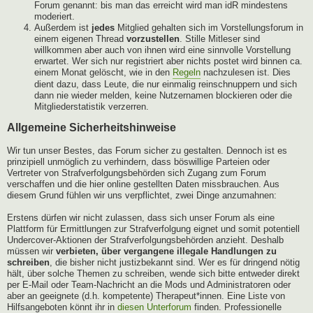
Forum genannt: bis man das erreicht wird man idR mindestens
moderiert.
Außerdem ist
jedes
Mitglied gehalten sich im Vorstellungsforum in
einem eigenen Thread
vorzustellen
. Stille Mitleser sind
willkommen aber auch von ihnen wird eine sinnvolle Vorstellung
erwartet. Wer sich nur registriert aber nichts postet wird binnen ca.
einem Monat gelöscht, wie in den
Regeln
nachzulesen ist. Dies
dient dazu, dass Leute, die nur einmalig reinschnuppern und sich
dann nie wieder melden, keine Nutzernamen blockieren oder die
Mitgliederstatistik verzerren.
Allgemeine Sicherheitshinweise
Wir tun unser Bestes, das Forum sicher zu gestalten. Dennoch ist es
prinzipiell unmöglich zu verhindern, dass böswillige Parteien oder
Vertreter von Strafverfolgungsbehörden sich Zugang zum Forum
verschaffen und die hier online gestellten Daten missbrauchen. Aus
diesem Grund fühlen wir uns verpflichtet, zwei Dinge anzumahnen:
Erstens dürfen wir nicht zulassen, dass sich unser Forum als eine
Plattform für Ermittlungen zur Strafverfolgung eignet und somit potentiell
Undercover-Aktionen der Strafverfolgungsbehörden anzieht. Deshalb
müssen wir
verbieten, über vergangene illegale Handlungen zu
schreiben
, die bisher nicht justizbekannt sind. Wer es für dringend nötig
hält, über solche Themen zu schreiben, wende sich bitte entweder direkt
per E-Mail oder Team-Nachricht an die Mods und Administratoren oder
aber an geeignete (d.h. kompetente) Therapeut*innen. Eine Liste von
Hilfsangeboten könnt ihr in
diesen Unterforum
finden. Professionelle