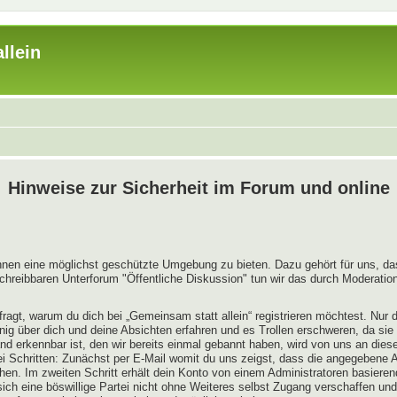
llein
Hinweise zur Sicherheit im Forum und online
innen eine möglichst geschützte Umgebung zu bieten. Dazu gehört für uns, das
chreibbaren Unterforum "Öffentliche Diskussion" tun wir das durch Moderation
ragt, warum du dich bei „Gemeinsam statt allein“ registrieren möchtest. Nur
enig über dich und deine Absichten erfahren und es Trollen erschweren, da sie
nd erkennbar ist, den wir bereits einmal gebannt haben, wird von uns an diese
ei Schritten: Zunächst per E-Mail womit du uns zeigst, dass die angegebene A
hen. Im zweiten Schritt erhält dein Konto von einem Administratoren basiere
ch eine böswillige Partei nicht ohne Weiteres selbst Zugang verschaffen und