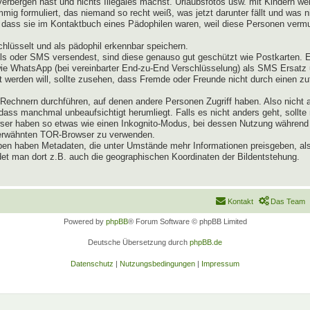
verbergen hast und nichts Illegales machst. Urlaubsfotos usw. mit Kindern 
mig formuliert, das niemand so recht weiß, was jetzt darunter fällt und was 
dass sie im Kontaktbuch eines Pädophilen waren, weil diese Personen vermut
lüsselt und als pädophil erkennbar speichern.
s oder SMS versendest, sind diese genauso gut geschützt wie Postkarten. 
owie WhatsApp (bei vereinbarter End-zu-End Verschlüsselung) als SMS Ersat
 werden will, sollte zusehen, dass Fremde oder Freunde nicht durch einen zu
echnern durchführen, auf denen andere Personen Zugriff haben. Also nicht 
ass manchmal unbeaufsichtigt herumliegt. Falls es nicht anders geht, sollte
rowser haben so etwas wie einen Inkognito-Modus, bei dessen Nutzung währe
n erwähnten TOR-Browser zu verwenden.
pen haben Metadaten, die unter Umstände mehr Informationen preisgeben, als
et man dort z.B. auch die geographischen Koordinaten der Bildentstehung.
Kontakt
Das Team
Powered by
phpBB
® Forum Software © phpBB Limited
Deutsche Übersetzung durch
phpBB.de
Datenschutz
|
Nutzungsbedingungen
|
Impressum