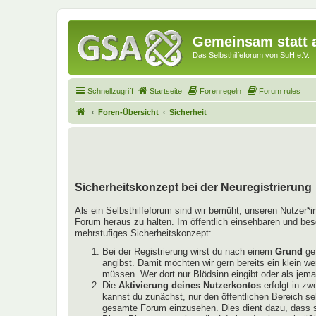
Gemeinsam statt a
Das Selbsthilfeforum von SuH e.V.
Schnellzugriff
Startseite
Forenregeln
Forum rules
Foren-Übersicht
Sicherheit
Sicherheitskonzept bei der Neuregistrierung
Als ein Selbsthilfeforum sind wir bemüht, unseren Nutzer*
Forum heraus zu halten. Im öffentlich einsehbaren und bes
mehrstufiges Sicherheitskonzept:
Bei der Registrierung wirst du nach einem
Grund
gef
angibst. Damit möchten wir gern bereits ein klein w
müssen. Wer dort nur Blödsinn eingibt oder als jema
Die
Aktivierung deines Nutzerkontos
erfolgt in zw
kannst du zunächst, nur den öffentlichen Bereich se
gesamte Forum einzusehen. Dies dient dazu, dass si