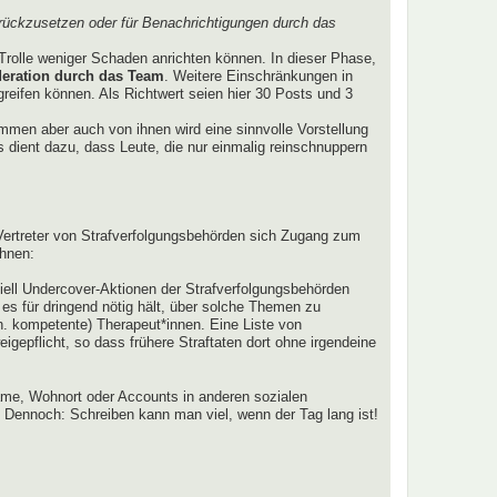
rückzusetzen oder für Benachrichtigungen durch das
Trolle weniger Schaden anrichten können. In dieser Phase,
eration durch das Team
. Weitere Einschränkungen in
ugreifen können. Als Richtwert seien hier 30 Posts und 3
lkommen aber auch von ihnen wird eine sinnvolle Vorstellung
 dient dazu, dass Leute, die nur einmalig reinschnuppern
r Vertreter von Strafverfolgungsbehörden sich Zugang zum
ahnen:
tiell Undercover-Aktionen der Strafverfolgungsbehörden
r es für dringend nötig hält, über solche Themen zu
h. kompetente) Therapeut*innen. Eine Liste von
gepflicht, so dass frühere Straftaten dort ohne irgendeine
me, Wohnort oder Accounts in anderen sozialen
 Dennoch: Schreiben kann man viel, wenn der Tag lang ist!