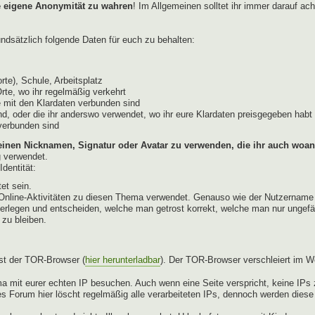
e eigene Anonymität zu wahren
! Im Allgemeinen solltet ihr immer darauf ac
dsätzlich folgende Daten für euch zu behalten:
te), Schule, Arbeitsplatz
Orte, wo ihr regelmäßig verkehrt
 mit den Klardaten verbunden sind
d, oder die ihr anderswo verwendet, wo ihr eure Klardaten preisgegeben habt 
 verbunden sind
einen Nicknamen, Signatur oder Avatar zu verwenden, die ihr auch woan
g verwendet.
dentität:
et sein.
ür Online-Aktivitäten zu diesen Thema verwendet. Genauso wie der Nutzername
berlegen und entscheiden, welche man getrost korrekt, welche man nur ungefä
 zu bleiben.
st der TOR-Browser (
hier herunterladbar
). Der TOR-Browser verschleiert im W
a mit eurer echten IP besuchen. Auch wenn eine Seite verspricht, keine IPs z
s Forum hier löscht regelmäßig alle verarbeiteten IPs, dennoch werden dies