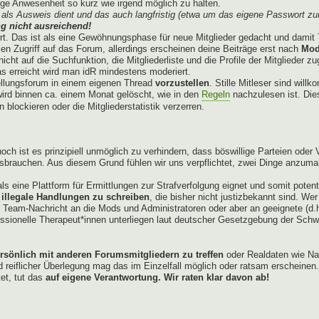
e Anwesenheit so kurz wie irgend möglich zu halten.
als Ausweis dient und das auch langfristig (etwa um das eigene Passwort zu
g nicht ausreichend!
ert. Das ist als eine Gewöhnungsphase für neue Mitglieder gedacht und damit 
len Zugriff auf das Forum, allerdings erscheinen deine Beiträge erst nach
Mod
cht auf die Suchfunktion, die Mitgliederliste und die Profile der Mitglieder z
 erreicht wird man idR mindestens moderiert.
ellungsforum in einem eigenen Thread
vorzustellen
. Stille Mitleser sind wil
t wird binnen ca. einem Monat gelöscht, wie in den
Regeln
nachzulesen ist. Dies
blockieren oder die Mitgliederstatistik verzerren.
och ist es prinzipiell unmöglich zu verhindern, dass böswillige Parteien ode
ssbrauchen. Aus diesem Grund fühlen wir uns verpflichtet, zwei Dinge anzum
ls eine Plattform für Ermittlungen zur Strafverfolgung eignet und somit poten
 illegale Handlungen zu schreiben
, die bisher nicht justizbekannt sind. We
er Team-Nachricht an die Mods und Administratoren oder aber an geeignete (d.
ssionelle Therapeut*innen unterliegen laut deutscher Gesetzgebung der Schwei
ersönlich mit anderen Forumsmitgliedern zu treffen
oder Realdaten wie Na
iflicher Überlegung mag das im Einzelfall möglich oder ratsam erscheinen.
tet, tut das
auf eigene Verantwortung. Wir raten klar davon ab!