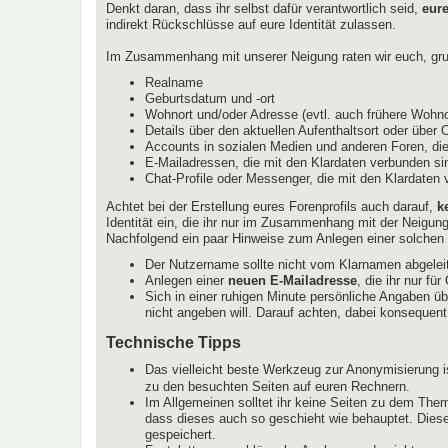
Denkt daran, dass ihr selbst dafür verantwortlich seid,
eur
indirekt Rückschlüsse auf eure Identität zulassen.
Im Zusammenhang mit unserer Neigung raten wir euch, grun
Realname
Geburtsdatum und -ort
Wohnort und/oder Adresse (evtl. auch frühere Wohnor
Details über den aktuellen Aufenthaltsort oder über 
Accounts in sozialen Medien und anderen Foren, die
E-Mailadressen, die mit den Klardaten verbunden sin
Chat-Profile oder Messenger, die mit den Klardaten
Achtet bei der Erstellung eures Forenprofils auch darauf,
k
Identität ein, die ihr nur im Zusammenhang mit der Neigun
Nachfolgend ein paar Hinweise zum Anlegen einer solchen I
Der Nutzername sollte nicht vom Klarnamen abgeleit
Anlegen einer
neuen E-Mailadresse
, die ihr nur f
Sich in einer ruhigen Minute persönliche Angaben ü
nicht angeben will. Darauf achten, dabei konsequent
Technische Tipps
Das vielleicht beste Werkzeug zur Anonymisierung i
zu den besuchten Seiten auf euren Rechnern.
Im Allgemeinen solltet ihr keine Seiten zu dem Them
dass dieses auch so geschieht wie behauptet. Diese
gespeichert.