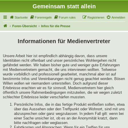
Gemeinsam statt allein
Startseite
Forenregeln
Forum rules
Registrieren
Anmelden
Foren-Übersicht
Infos für die Presse
Informationen für Medienvertreter
Unsere Arbeit hier ist empfindlich abhängig davon, dass unsere
Identitäten nicht offenbart und unser persönliches Wohlergehen nicht
gefährdet werden. Wir haben bisher gute und weniger gute Erfahrungen
mit Medienvertretern gemacht, die uns interviewen wollten. Teilweise
wurde vorbildlich und professionell gearbeitet, manchmal aber ist auf
bestimmte Infos und Vereinbarungen nicht genug geachtet worden. Bösen
Willen wollen wir niemandem unterstellen. Doch aufgrund dieser
Erlebnisse erachten wir es für sinnvoll, Medienvertretern hier gleich
öffentlich unsere Rahmenbedingungen mitzuteilen, die wir wegen zuletzt
schlechter Erlebnisse leider verschärfen mussten.
Persönliche Infos, die in das fertige Produkt einfließen sollen, etwa
über das Aussehen oder den Treffpunkt oder Wohnort, sind mit uns
abzusprechen oder ganz wegzulassen. In jedem Fall gilt: wenn bei
einer Sache unsicher ist, ob es an der Anonymität kratzt, dann
bitte nachfragen oder weglassen.
Fahrtkosten und Absprachen: Wenn für ein Treffen für uns