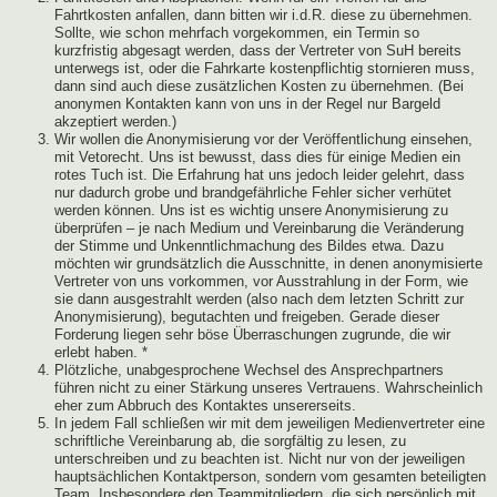
Fahrtkosten anfallen, dann bitten wir i.d.R. diese zu übernehmen.
Sollte, wie schon mehrfach vorgekommen, ein Termin so
kurzfristig abgesagt werden, dass der Vertreter von SuH bereits
unterwegs ist, oder die Fahrkarte kostenpflichtig stornieren muss,
dann sind auch diese zusätzlichen Kosten zu übernehmen. (Bei
anonymen Kontakten kann von uns in der Regel nur Bargeld
akzeptiert werden.)
Wir wollen die Anonymisierung vor der Veröffentlichung einsehen,
mit Vetorecht. Uns ist bewusst, dass dies für einige Medien ein
rotes Tuch ist. Die Erfahrung hat uns jedoch leider gelehrt, dass
nur dadurch grobe und brandgefährliche Fehler sicher verhütet
werden können. Uns ist es wichtig unsere Anonymisierung zu
überprüfen – je nach Medium und Vereinbarung die Veränderung
der Stimme und Unkenntlichmachung des Bildes etwa. Dazu
möchten wir grundsätzlich die Ausschnitte, in denen anonymisierte
Vertreter von uns vorkommen, vor Ausstrahlung in der Form, wie
sie dann ausgestrahlt werden (also nach dem letzten Schritt zur
Anonymisierung), begutachten und freigeben. Gerade dieser
Forderung liegen sehr böse Überraschungen zugrunde, die wir
erlebt haben. *
Plötzliche, unabgesprochene Wechsel des Ansprechpartners
führen nicht zu einer Stärkung unseres Vertrauens. Wahrscheinlich
eher zum Abbruch des Kontaktes unsererseits.
In jedem Fall schließen wir mit dem jeweiligen Medienvertreter eine
schriftliche Vereinbarung ab, die sorgfältig zu lesen, zu
unterschreiben und zu beachten ist. Nicht nur von der jeweiligen
hauptsächlichen Kontaktperson, sondern vom gesamten beteiligten
Team. Insbesondere den Teammitgliedern, die sich persönlich mit