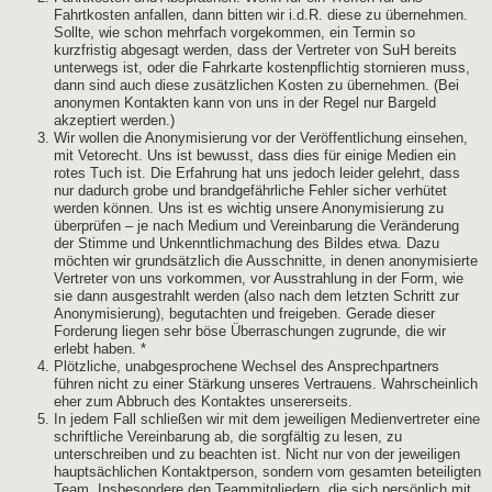
Fahrtkosten anfallen, dann bitten wir i.d.R. diese zu übernehmen.
Sollte, wie schon mehrfach vorgekommen, ein Termin so
kurzfristig abgesagt werden, dass der Vertreter von SuH bereits
unterwegs ist, oder die Fahrkarte kostenpflichtig stornieren muss,
dann sind auch diese zusätzlichen Kosten zu übernehmen. (Bei
anonymen Kontakten kann von uns in der Regel nur Bargeld
akzeptiert werden.)
Wir wollen die Anonymisierung vor der Veröffentlichung einsehen,
mit Vetorecht. Uns ist bewusst, dass dies für einige Medien ein
rotes Tuch ist. Die Erfahrung hat uns jedoch leider gelehrt, dass
nur dadurch grobe und brandgefährliche Fehler sicher verhütet
werden können. Uns ist es wichtig unsere Anonymisierung zu
überprüfen – je nach Medium und Vereinbarung die Veränderung
der Stimme und Unkenntlichmachung des Bildes etwa. Dazu
möchten wir grundsätzlich die Ausschnitte, in denen anonymisierte
Vertreter von uns vorkommen, vor Ausstrahlung in der Form, wie
sie dann ausgestrahlt werden (also nach dem letzten Schritt zur
Anonymisierung), begutachten und freigeben. Gerade dieser
Forderung liegen sehr böse Überraschungen zugrunde, die wir
erlebt haben. *
Plötzliche, unabgesprochene Wechsel des Ansprechpartners
führen nicht zu einer Stärkung unseres Vertrauens. Wahrscheinlich
eher zum Abbruch des Kontaktes unsererseits.
In jedem Fall schließen wir mit dem jeweiligen Medienvertreter eine
schriftliche Vereinbarung ab, die sorgfältig zu lesen, zu
unterschreiben und zu beachten ist. Nicht nur von der jeweiligen
hauptsächlichen Kontaktperson, sondern vom gesamten beteiligten
Team. Insbesondere den Teammitgliedern, die sich persönlich mit