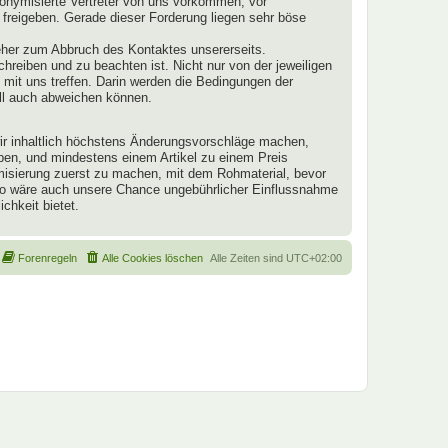
onymisierte Vertreter von uns vorkommen, vor
 freigeben. Gerade dieser Forderung liegen sehr böse
eher zum Abbruch des Kontaktes unsererseits.
schreiben und zu beachten ist. Nicht nur von der jeweiligen
mit uns treffen. Darin werden die Bedingungen der
ll auch abweichen können.
 wir inhaltlich höchstens Änderungsvorschläge machen,
aben, und mindestens einem Artikel zu einem Preis
ymisierung zuerst zu machen, mit dem Rohmaterial, bevor
 So wäre auch unsere Chance ungebührlicher Einflussnahme
chkeit bietet.
Forenregeln
Alle Cookies löschen
Alle Zeiten sind
UTC+02:00