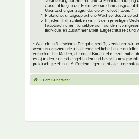
Veränderung der Stimme und Unkenntlichmachung des
Ausstrahlung in der Form, wie sie dann ausgestrahlt
Überraschungen zugrunde, die wir erlebt haben. *
Plötzliche, unabgesprochene Wechsel des Ansprechp
In jedem Fall schließen wir mit dem jeweiligen Medien
hauptsächlichen Kontaktperson, sondern vom gesamte
individuellen Zusammenarbeit aufgeschlüsselt und 
* Was die in 3. erwähnte Freigabe betrifft, versichern wir
wenn uns gravierende inhaltliche/sachliche Fehler auffall
verholfen. Für Medien, die damit Bauchschmerzen habe, den
es a) in den Kontext eingebunden und bevor b) ausgewählt
praktisch gleich null. Außerdem legen nicht alle Teammitg
Foren-Übersicht