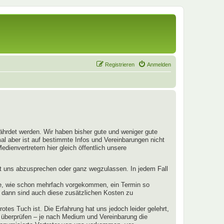
Registrieren
Anmelden
fährdet werden. Wir haben bisher gute und weniger gute
mal aber ist auf bestimmte Infos und Vereinbarungen nicht
dienvertretern hier gleich öffentlich unsere
mit uns abzusprechen oder ganz wegzulassen. In jedem Fall
llte, wie schon mehrfach vorgekommen, ein Termin so
s, dann sind auch diese zusätzlichen Kosten zu
otes Tuch ist. Die Erfahrung hat uns jedoch leider gelehrt,
u überprüfen – je nach Medium und Vereinbarung die