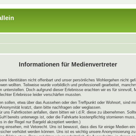
llein
Informationen für Medienvertreter
sere Identitäten nicht offenbart und unser persönliches Wohlergehen nicht ge
wen wollten. Teilweise wurde vorbildlich und professionell gearbeitet, manch
nterstellen. Doch aufgrund dieser Erlebnisse erachten wir es für sinnvoll, Me
echter Erlebnisse leider verschärfen mussten.
ießen sollen, etwa über das Aussehen oder den Treffpunkt oder Wohnort, sind 
r Anonymität kratzt, dann bitte nachfragen oder weglassen.
ür uns Fahrtkosten anfallen, dann bitten wir i.d.R. diese zu übernehmen. So
 SuH bereits unterwegs ist, oder die Fahrkarte kostenpflichtig stornieren mus
in der Regel nur Bargeld akzeptiert werden.)
ng einsehen, mit Vetorecht. Uns ist bewusst, dass dies für einige Medien ein r
 sicher verhütet werden können. Uns ist es wichtig unsere Anonymisierung z