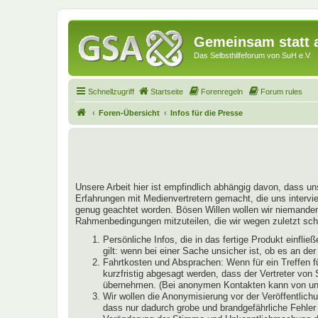
Gemeinsam statt a
Das Selbsthilfeforum von SuH e.V.
Schnellzugriff
Startseite
Forenregeln
Forum rules
Foren-Übersicht
Infos für die Presse
Unsere Arbeit hier ist empfindlich abhängig davon, dass un
Erfahrungen mit Medienvertretern gemacht, die uns intervie
genug geachtet worden. Bösen Willen wollen wir niemandem u
Rahmenbedingungen mitzuteilen, die wir wegen zuletzt schl
Persönliche Infos, die in das fertige Produkt einfl
gilt: wenn bei einer Sache unsicher ist, ob es an de
Fahrtkosten und Absprachen: Wenn für ein Treffen f
kurzfristig abgesagt werden, dass der Vertreter von
übernehmen. (Bei anonymen Kontakten kann von uns 
Wir wollen die Anonymisierung vor der Veröffentlichu
dass nur dadurch grobe und brandgefährliche Fehler