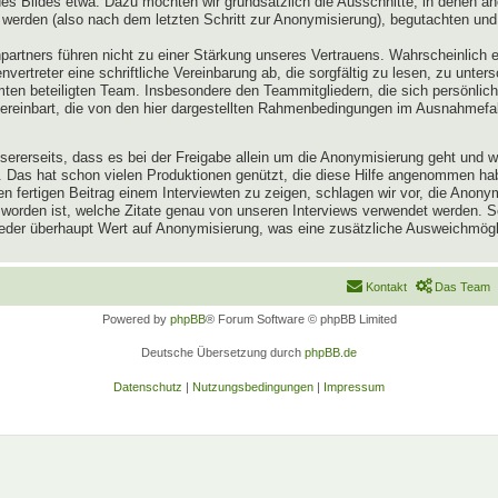
 Bildes etwa. Dazu möchten wir grundsätzlich die Ausschnitte, in denen an
 werden (also nach dem letzten Schritt zur Anonymisierung), begutachten und
artners führen nicht zu einer Stärkung unseres Vertrauens. Wahrscheinlich 
vertreter eine schriftliche Vereinbarung ab, die sorgfältig zu lesen, zu unter
n beteiligten Team. Insbesondere den Teammitgliedern, die sich persönlich 
vereinbart, die von den hier dargestellten Rahmenbedingungen im Ausnahmefa
 unsererseits, dass es bei der Freigabe allein um die Anonymisierung geht und
en. Das hat schon vielen Produktionen genützt, die diese Hilfe angenommen h
 fertigen Beitrag einem Interviewten zu zeigen, schlagen wir vor, die Anon
 worden ist, welche Zitate genau von unseren Interviews verwendet werden.
lieder überhaupt Wert auf Anonymisierung, was eine zusätzliche Ausweichmögli
Kontakt
Das Team
Powered by
phpBB
® Forum Software © phpBB Limited
Deutsche Übersetzung durch
phpBB.de
Datenschutz
|
Nutzungsbedingungen
|
Impressum