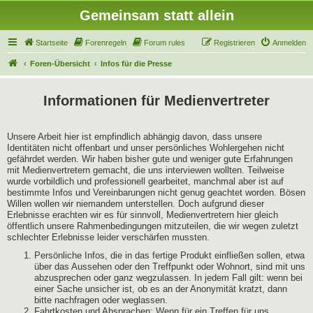
Gemeinsam statt allein
Startseite
Forenregeln
Forum rules
Registrieren
Anmelden
Foren-Übersicht
Infos für die Presse
Informationen für Medienvertreter
Unsere Arbeit hier ist empfindlich abhängig davon, dass unsere
Identitäten nicht offenbart und unser persönliches Wohlergehen nicht
gefährdet werden. Wir haben bisher gute und weniger gute Erfahrungen
mit Medienvertretern gemacht, die uns interviewen wollten. Teilweise
wurde vorbildlich und professionell gearbeitet, manchmal aber ist auf
bestimmte Infos und Vereinbarungen nicht genug geachtet worden. Bösen
Willen wollen wir niemandem unterstellen. Doch aufgrund dieser
Erlebnisse erachten wir es für sinnvoll, Medienvertretern hier gleich
öffentlich unsere Rahmenbedingungen mitzuteilen, die wir wegen zuletzt
schlechter Erlebnisse leider verschärfen mussten.
Persönliche Infos, die in das fertige Produkt einfließen sollen, etwa
über das Aussehen oder den Treffpunkt oder Wohnort, sind mit uns
abzusprechen oder ganz wegzulassen. In jedem Fall gilt: wenn bei
einer Sache unsicher ist, ob es an der Anonymität kratzt, dann
bitte nachfragen oder weglassen.
Fahrtkosten und Absprachen: Wenn für ein Treffen für uns