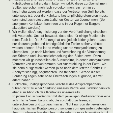
Fahrtkosten anfallen, dann bitten wir i.d.R. diese zu übernehmen.
Sollte, wie schon mehrfach vorgekommen, ein Termin so
kurzfristig abgesagt werden, dass der Vertreter von SuH bereits
unterwegs ist, oder die Fahrkarte kostenpflichtig stornieren muss,
dann sind auch diese zusätzlichen Kosten zu übernehmen. (Bei
anonymen Kontakten kann von uns in der Regel nur Bargeld
akzeptiert werden.)
Wir wollen die Anonymisierung vor der Veröffentlichung einsehen,
mit Vetorecht. Uns ist bewusst, dass dies für einige Medien ein
rotes Tuch ist. Die Erfahrung hat uns jedoch leider gelehrt, dass
nur dadurch grobe und brandgefährliche Fehler sicher verhütet
werden können. Uns ist es wichtig unsere Anonymisierung zu
überprüfen – je nach Medium und Vereinbarung die Veränderung
der Stimme und Unkenntlichmachung des Bildes etwa. Dazu
möchten wir grundsätzlich die Ausschnitte, in denen anonymisierte
Vertreter von uns vorkommen, vor Ausstrahlung in der Form, wie
sie dann ausgestrahlt werden (also nach dem letzten Schritt zur
Anonymisierung), begutachten und freigeben. Gerade dieser
Forderung liegen sehr böse Überraschungen zugrunde, die wir
erlebt haben. *
Plötzliche, unabgesprochene Wechsel des Ansprechpartners
führen nicht zu einer Stärkung unseres Vertrauens. Wahrscheinlich
eher zum Abbruch des Kontaktes unsererseits.
In jedem Fall schließen wir mit dem jeweiligen Medienvertreter eine
schriftliche Vereinbarung ab, die sorgfältig zu lesen, zu
unterschreiben und zu beachten ist. Nicht nur von der jeweiligen
hauptsächlichen Kontaktperson, sondern vom gesamten beteiligten
Team. Insbesondere den Teammitgliedern, die sich persönlich mit