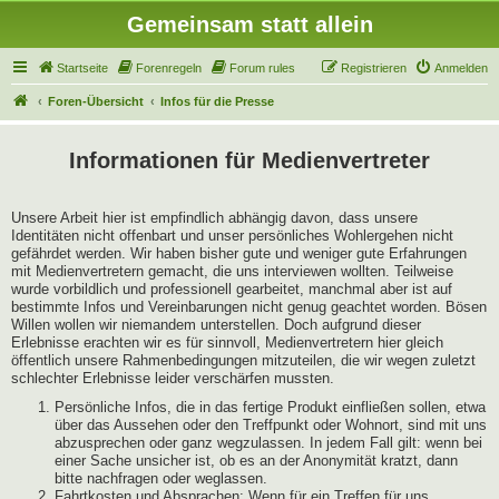
Gemeinsam statt allein
Startseite
Forenregeln
Forum rules
Registrieren
Anmelden
Foren-Übersicht
Infos für die Presse
Informationen für Medienvertreter
Unsere Arbeit hier ist empfindlich abhängig davon, dass unsere
Identitäten nicht offenbart und unser persönliches Wohlergehen nicht
gefährdet werden. Wir haben bisher gute und weniger gute Erfahrungen
mit Medienvertretern gemacht, die uns interviewen wollten. Teilweise
wurde vorbildlich und professionell gearbeitet, manchmal aber ist auf
bestimmte Infos und Vereinbarungen nicht genug geachtet worden. Bösen
Willen wollen wir niemandem unterstellen. Doch aufgrund dieser
Erlebnisse erachten wir es für sinnvoll, Medienvertretern hier gleich
öffentlich unsere Rahmenbedingungen mitzuteilen, die wir wegen zuletzt
schlechter Erlebnisse leider verschärfen mussten.
Persönliche Infos, die in das fertige Produkt einfließen sollen, etwa
über das Aussehen oder den Treffpunkt oder Wohnort, sind mit uns
abzusprechen oder ganz wegzulassen. In jedem Fall gilt: wenn bei
einer Sache unsicher ist, ob es an der Anonymität kratzt, dann
bitte nachfragen oder weglassen.
Fahrtkosten und Absprachen: Wenn für ein Treffen für uns