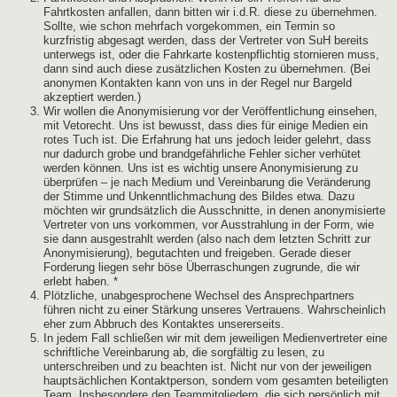
Fahrtkosten anfallen, dann bitten wir i.d.R. diese zu übernehmen.
Sollte, wie schon mehrfach vorgekommen, ein Termin so
kurzfristig abgesagt werden, dass der Vertreter von SuH bereits
unterwegs ist, oder die Fahrkarte kostenpflichtig stornieren muss,
dann sind auch diese zusätzlichen Kosten zu übernehmen. (Bei
anonymen Kontakten kann von uns in der Regel nur Bargeld
akzeptiert werden.)
Wir wollen die Anonymisierung vor der Veröffentlichung einsehen,
mit Vetorecht. Uns ist bewusst, dass dies für einige Medien ein
rotes Tuch ist. Die Erfahrung hat uns jedoch leider gelehrt, dass
nur dadurch grobe und brandgefährliche Fehler sicher verhütet
werden können. Uns ist es wichtig unsere Anonymisierung zu
überprüfen – je nach Medium und Vereinbarung die Veränderung
der Stimme und Unkenntlichmachung des Bildes etwa. Dazu
möchten wir grundsätzlich die Ausschnitte, in denen anonymisierte
Vertreter von uns vorkommen, vor Ausstrahlung in der Form, wie
sie dann ausgestrahlt werden (also nach dem letzten Schritt zur
Anonymisierung), begutachten und freigeben. Gerade dieser
Forderung liegen sehr böse Überraschungen zugrunde, die wir
erlebt haben. *
Plötzliche, unabgesprochene Wechsel des Ansprechpartners
führen nicht zu einer Stärkung unseres Vertrauens. Wahrscheinlich
eher zum Abbruch des Kontaktes unsererseits.
In jedem Fall schließen wir mit dem jeweiligen Medienvertreter eine
schriftliche Vereinbarung ab, die sorgfältig zu lesen, zu
unterschreiben und zu beachten ist. Nicht nur von der jeweiligen
hauptsächlichen Kontaktperson, sondern vom gesamten beteiligten
Team. Insbesondere den Teammitgliedern, die sich persönlich mit