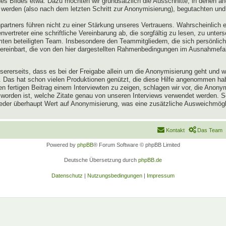
 Bildes etwa. Dazu möchten wir grundsätzlich die Ausschnitte, in denen an
 werden (also nach dem letzten Schritt zur Anonymisierung), begutachten und
artners führen nicht zu einer Stärkung unseres Vertrauens. Wahrscheinlich 
vertreter eine schriftliche Vereinbarung ab, die sorgfältig zu lesen, zu unter
n beteiligten Team. Insbesondere den Teammitgliedern, die sich persönlich 
vereinbart, die von den hier dargestellten Rahmenbedingungen im Ausnahmefa
 unsererseits, dass es bei der Freigabe allein um die Anonymisierung geht und
en. Das hat schon vielen Produktionen genützt, die diese Hilfe angenommen h
 fertigen Beitrag einem Interviewten zu zeigen, schlagen wir vor, die Anon
 worden ist, welche Zitate genau von unseren Interviews verwendet werden.
lieder überhaupt Wert auf Anonymisierung, was eine zusätzliche Ausweichmögli
Kontakt
Das Team
Powered by
phpBB
® Forum Software © phpBB Limited
Deutsche Übersetzung durch
phpBB.de
Datenschutz
|
Nutzungsbedingungen
|
Impressum