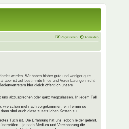
Registrieren
Anmelden
fährdet werden. Wir haben bisher gute und weniger gute
mal aber ist auf bestimmte Infos und Vereinbarungen nicht
dienvertretern hier gleich öffentlich unsere
mit uns abzusprechen oder ganz wegzulassen. In jedem Fall
llte, wie schon mehrfach vorgekommen, ein Termin so
s, dann sind auch diese zusätzlichen Kosten zu
otes Tuch ist. Die Erfahrung hat uns jedoch leider gelehrt,
u überprüfen – je nach Medium und Vereinbarung die