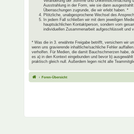
Veränderung der Stimme und Unkenntlichmachung des
Ausstrahlung in der Form, wie sie dann ausgestrahlt
Überraschungen zugrunde, die wir erlebt haben. *
Plötzliche, unabgesprochene Wechsel des Ansprechp
In jedem Fall schließen wir mit dem jeweiligen Medien
hauptsächlichen Kontaktperson, sondern vom gesamte
individuellen Zusammenarbeit aufgeschlüsselt und 
* Was die in 3. erwähnte Freigabe betrifft, versichern wir
wenn uns gravierende inhaltliche/sachliche Fehler auffall
verholfen. Für Medien, die damit Bauchschmerzen habe, den
es a) in den Kontext eingebunden und bevor b) ausgewählt
praktisch gleich null. Außerdem legen nicht alle Teammitg
Foren-Übersicht