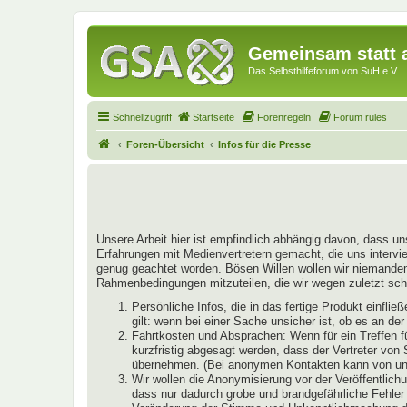
Gemeinsam statt a
Das Selbsthilfeforum von SuH e.V.
Schnellzugriff
Startseite
Forenregeln
Forum rules
Foren-Übersicht
Infos für die Presse
Unsere Arbeit hier ist empfindlich abhängig davon, dass un
Erfahrungen mit Medienvertretern gemacht, die uns intervie
genug geachtet worden. Bösen Willen wollen wir niemandem u
Rahmenbedingungen mitzuteilen, die wir wegen zuletzt schl
Persönliche Infos, die in das fertige Produkt einfl
gilt: wenn bei einer Sache unsicher ist, ob es an de
Fahrtkosten und Absprachen: Wenn für ein Treffen f
kurzfristig abgesagt werden, dass der Vertreter von
übernehmen. (Bei anonymen Kontakten kann von uns 
Wir wollen die Anonymisierung vor der Veröffentlichu
dass nur dadurch grobe und brandgefährliche Fehler