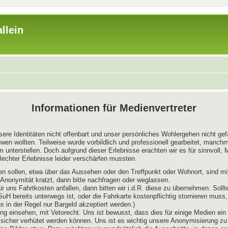
llein
Informationen für Medienvertreter
sere Identitäten nicht offenbart und unser persönliches Wohlergehen nicht ge
wen wollten. Teilweise wurde vorbildlich und professionell gearbeitet, manch
nterstellen. Doch aufgrund dieser Erlebnisse erachten wir es für sinnvoll, Me
echter Erlebnisse leider verschärfen mussten.
ießen sollen, etwa über das Aussehen oder den Treffpunkt oder Wohnort, sind 
r Anonymität kratzt, dann bitte nachfragen oder weglassen.
ür uns Fahrtkosten anfallen, dann bitten wir i.d.R. diese zu übernehmen. So
 SuH bereits unterwegs ist, oder die Fahrkarte kostenpflichtig stornieren mus
in der Regel nur Bargeld akzeptiert werden.)
ng einsehen, mit Vetorecht. Uns ist bewusst, dass dies für einige Medien ein r
 sicher verhütet werden können. Uns ist es wichtig unsere Anonymisierung z