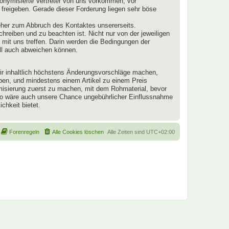
onymisierte Vertreter von uns vorkommen, vor
 freigeben. Gerade dieser Forderung liegen sehr böse
eher zum Abbruch des Kontaktes unsererseits.
schreiben und zu beachten ist. Nicht nur von der jeweiligen
mit uns treffen. Darin werden die Bedingungen der
ll auch abweichen können.
 wir inhaltlich höchstens Änderungsvorschläge machen,
aben, und mindestens einem Artikel zu einem Preis
ymisierung zuerst zu machen, mit dem Rohmaterial, bevor
 So wäre auch unsere Chance ungebührlicher Einflussnahme
chkeit bietet.
Forenregeln
Alle Cookies löschen
Alle Zeiten sind
UTC+02:00