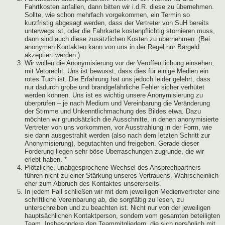
Fahrtkosten anfallen, dann bitten wir i.d.R. diese zu übernehmen.
Sollte, wie schon mehrfach vorgekommen, ein Termin so
kurzfristig abgesagt werden, dass der Vertreter von SuH bereits
unterwegs ist, oder die Fahrkarte kostenpflichtig stornieren muss,
dann sind auch diese zusätzlichen Kosten zu übernehmen. (Bei
anonymen Kontakten kann von uns in der Regel nur Bargeld
akzeptiert werden.)
Wir wollen die Anonymisierung vor der Veröffentlichung einsehen,
mit Vetorecht. Uns ist bewusst, dass dies für einige Medien ein
rotes Tuch ist. Die Erfahrung hat uns jedoch leider gelehrt, dass
nur dadurch grobe und brandgefährliche Fehler sicher verhütet
werden können. Uns ist es wichtig unsere Anonymisierung zu
überprüfen – je nach Medium und Vereinbarung die Veränderung
der Stimme und Unkenntlichmachung des Bildes etwa. Dazu
möchten wir grundsätzlich die Ausschnitte, in denen anonymisierte
Vertreter von uns vorkommen, vor Ausstrahlung in der Form, wie
sie dann ausgestrahlt werden (also nach dem letzten Schritt zur
Anonymisierung), begutachten und freigeben. Gerade dieser
Forderung liegen sehr böse Überraschungen zugrunde, die wir
erlebt haben. *
Plötzliche, unabgesprochene Wechsel des Ansprechpartners
führen nicht zu einer Stärkung unseres Vertrauens. Wahrscheinlich
eher zum Abbruch des Kontaktes unsererseits.
In jedem Fall schließen wir mit dem jeweiligen Medienvertreter eine
schriftliche Vereinbarung ab, die sorgfältig zu lesen, zu
unterschreiben und zu beachten ist. Nicht nur von der jeweiligen
hauptsächlichen Kontaktperson, sondern vom gesamten beteiligten
Team. Insbesondere den Teammitgliedern, die sich persönlich mit