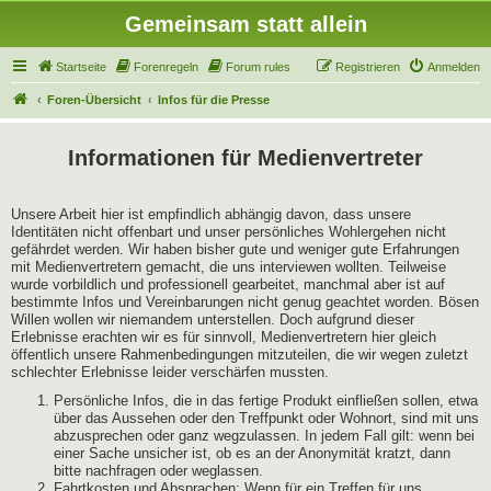
Gemeinsam statt allein
Startseite
Forenregeln
Forum rules
Registrieren
Anmelden
Foren-Übersicht
Infos für die Presse
Informationen für Medienvertreter
Unsere Arbeit hier ist empfindlich abhängig davon, dass unsere
Identitäten nicht offenbart und unser persönliches Wohlergehen nicht
gefährdet werden. Wir haben bisher gute und weniger gute Erfahrungen
mit Medienvertretern gemacht, die uns interviewen wollten. Teilweise
wurde vorbildlich und professionell gearbeitet, manchmal aber ist auf
bestimmte Infos und Vereinbarungen nicht genug geachtet worden. Bösen
Willen wollen wir niemandem unterstellen. Doch aufgrund dieser
Erlebnisse erachten wir es für sinnvoll, Medienvertretern hier gleich
öffentlich unsere Rahmenbedingungen mitzuteilen, die wir wegen zuletzt
schlechter Erlebnisse leider verschärfen mussten.
Persönliche Infos, die in das fertige Produkt einfließen sollen, etwa
über das Aussehen oder den Treffpunkt oder Wohnort, sind mit uns
abzusprechen oder ganz wegzulassen. In jedem Fall gilt: wenn bei
einer Sache unsicher ist, ob es an der Anonymität kratzt, dann
bitte nachfragen oder weglassen.
Fahrtkosten und Absprachen: Wenn für ein Treffen für uns