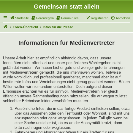
Gemeinsam statt allein
Startseite
Forenregeln
Forum rules
Registrieren
Anmelden
Foren-Übersicht
Infos für die Presse
Informationen für Medienvertreter
Unsere Arbeit hier ist empfindlich abhängig davon, dass unsere
Identitäten nicht offenbart und unser persönliches Wohlergehen nicht
gefährdet werden. Wir haben bisher gute und weniger gute Erfahrungen
mit Medienvertretern gemacht, die uns interviewen wollten. Teilweise
wurde vorbildlich und professionell gearbeitet, manchmal aber ist auf
bestimmte Infos und Vereinbarungen nicht genug geachtet worden. Bösen
Willen wollen wir niemandem unterstellen. Doch aufgrund dieser
Erlebnisse erachten wir es für sinnvoll, Medienvertretern hier gleich
öffentlich unsere Rahmenbedingungen mitzuteilen, die wir wegen zuletzt
schlechter Erlebnisse leider verschärfen mussten.
Persönliche Infos, die in das fertige Produkt einfließen sollen, etwa
über das Aussehen oder den Treffpunkt oder Wohnort, sind mit uns
abzusprechen oder ganz wegzulassen. In jedem Fall gilt: wenn bei
einer Sache unsicher ist, ob es an der Anonymität kratzt, dann
bitte nachfragen oder weglassen.
Fahrtkosten und Absprachen: Wenn für ein Treffen für uns