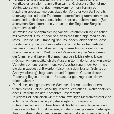
Fahrtkosten anfallen, dann bitten wir i.d.R. diese zu übernehmen.
Sollte, wie schon mehrfach vorgekommen, ein Termin so
kurzfristig abgesagt werden, dass der Vertreter von SuH bereits
unterwegs ist, oder die Fahrkarte kostenpflichtig stornieren muss,
dann sind auch diese zusätzlichen Kosten zu übernehmen. (Bei
anonymen Kontakten kann von uns in der Regel nur Bargeld
akzeptiert werden.)
Wir wollen die Anonymisierung vor der Veröffentlichung einsehen,
mit Vetorecht. Uns ist bewusst, dass dies für einige Medien ein
rotes Tuch ist. Die Erfahrung hat uns jedoch leider gelehrt, dass
nur dadurch grobe und brandgefährliche Fehler sicher verhütet
werden können. Uns ist es wichtig unsere Anonymisierung zu
überprüfen – je nach Medium und Vereinbarung die Veränderung
der Stimme und Unkenntlichmachung des Bildes etwa. Dazu
möchten wir grundsätzlich die Ausschnitte, in denen anonymisierte
Vertreter von uns vorkommen, vor Ausstrahlung in der Form, wie
sie dann ausgestrahlt werden (also nach dem letzten Schritt zur
Anonymisierung), begutachten und freigeben. Gerade dieser
Forderung liegen sehr böse Überraschungen zugrunde, die wir
erlebt haben. *
Plötzliche, unabgesprochene Wechsel des Ansprechpartners
führen nicht zu einer Stärkung unseres Vertrauens. Wahrscheinlich
eher zum Abbruch des Kontaktes unsererseits.
In jedem Fall schließen wir mit dem jeweiligen Medienvertreter eine
schriftliche Vereinbarung ab, die sorgfältig zu lesen, zu
unterschreiben und zu beachten ist. Nicht nur von der jeweiligen
hauptsächlichen Kontaktperson, sondern vom gesamten beteiligten
Team. Insbesondere den Teammitgliedern, die sich persönlich mit