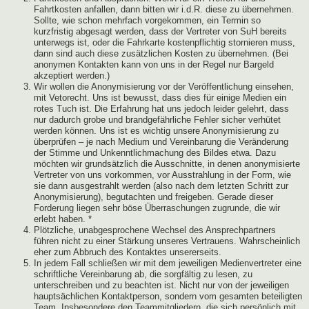
Fahrtkosten anfallen, dann bitten wir i.d.R. diese zu übernehmen.
Sollte, wie schon mehrfach vorgekommen, ein Termin so
kurzfristig abgesagt werden, dass der Vertreter von SuH bereits
unterwegs ist, oder die Fahrkarte kostenpflichtig stornieren muss,
dann sind auch diese zusätzlichen Kosten zu übernehmen. (Bei
anonymen Kontakten kann von uns in der Regel nur Bargeld
akzeptiert werden.)
Wir wollen die Anonymisierung vor der Veröffentlichung einsehen,
mit Vetorecht. Uns ist bewusst, dass dies für einige Medien ein
rotes Tuch ist. Die Erfahrung hat uns jedoch leider gelehrt, dass
nur dadurch grobe und brandgefährliche Fehler sicher verhütet
werden können. Uns ist es wichtig unsere Anonymisierung zu
überprüfen – je nach Medium und Vereinbarung die Veränderung
der Stimme und Unkenntlichmachung des Bildes etwa. Dazu
möchten wir grundsätzlich die Ausschnitte, in denen anonymisierte
Vertreter von uns vorkommen, vor Ausstrahlung in der Form, wie
sie dann ausgestrahlt werden (also nach dem letzten Schritt zur
Anonymisierung), begutachten und freigeben. Gerade dieser
Forderung liegen sehr böse Überraschungen zugrunde, die wir
erlebt haben. *
Plötzliche, unabgesprochene Wechsel des Ansprechpartners
führen nicht zu einer Stärkung unseres Vertrauens. Wahrscheinlich
eher zum Abbruch des Kontaktes unsererseits.
In jedem Fall schließen wir mit dem jeweiligen Medienvertreter eine
schriftliche Vereinbarung ab, die sorgfältig zu lesen, zu
unterschreiben und zu beachten ist. Nicht nur von der jeweiligen
hauptsächlichen Kontaktperson, sondern vom gesamten beteiligten
Team. Insbesondere den Teammitgliedern, die sich persönlich mit