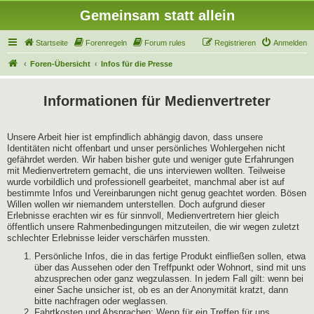
Gemeinsam statt allein
Startseite
Forenregeln
Forum rules
Registrieren
Anmelden
Foren-Übersicht
Infos für die Presse
Informationen für Medienvertreter
Unsere Arbeit hier ist empfindlich abhängig davon, dass unsere
Identitäten nicht offenbart und unser persönliches Wohlergehen nicht
gefährdet werden. Wir haben bisher gute und weniger gute Erfahrungen
mit Medienvertretern gemacht, die uns interviewen wollten. Teilweise
wurde vorbildlich und professionell gearbeitet, manchmal aber ist auf
bestimmte Infos und Vereinbarungen nicht genug geachtet worden. Bösen
Willen wollen wir niemandem unterstellen. Doch aufgrund dieser
Erlebnisse erachten wir es für sinnvoll, Medienvertretern hier gleich
öffentlich unsere Rahmenbedingungen mitzuteilen, die wir wegen zuletzt
schlechter Erlebnisse leider verschärfen mussten.
Persönliche Infos, die in das fertige Produkt einfließen sollen, etwa
über das Aussehen oder den Treffpunkt oder Wohnort, sind mit uns
abzusprechen oder ganz wegzulassen. In jedem Fall gilt: wenn bei
einer Sache unsicher ist, ob es an der Anonymität kratzt, dann
bitte nachfragen oder weglassen.
Fahrtkosten und Absprachen: Wenn für ein Treffen für uns