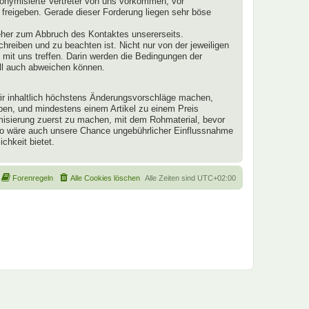
onymisierte Vertreter von uns vorkommen, vor
 freigeben. Gerade dieser Forderung liegen sehr böse
eher zum Abbruch des Kontaktes unsererseits.
schreiben und zu beachten ist. Nicht nur von der jeweiligen
mit uns treffen. Darin werden die Bedingungen der
ll auch abweichen können.
 wir inhaltlich höchstens Änderungsvorschläge machen,
aben, und mindestens einem Artikel zu einem Preis
ymisierung zuerst zu machen, mit dem Rohmaterial, bevor
 So wäre auch unsere Chance ungebührlicher Einflussnahme
chkeit bietet.
Forenregeln
Alle Cookies löschen
Alle Zeiten sind
UTC+02:00