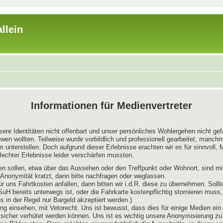
llein
Informationen für Medienvertreter
sere Identitäten nicht offenbart und unser persönliches Wohlergehen nicht ge
wen wollten. Teilweise wurde vorbildlich und professionell gearbeitet, manch
nterstellen. Doch aufgrund dieser Erlebnisse erachten wir es für sinnvoll, Me
echter Erlebnisse leider verschärfen mussten.
ießen sollen, etwa über das Aussehen oder den Treffpunkt oder Wohnort, sind 
r Anonymität kratzt, dann bitte nachfragen oder weglassen.
ür uns Fahrtkosten anfallen, dann bitten wir i.d.R. diese zu übernehmen. So
 SuH bereits unterwegs ist, oder die Fahrkarte kostenpflichtig stornieren mus
in der Regel nur Bargeld akzeptiert werden.)
ng einsehen, mit Vetorecht. Uns ist bewusst, dass dies für einige Medien ein r
 sicher verhütet werden können. Uns ist es wichtig unsere Anonymisierung z