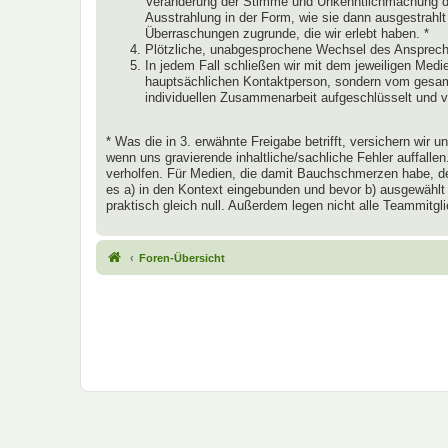
Veränderung der Stimme und Unkenntlichmachung des
Ausstrahlung in der Form, wie sie dann ausgestrahlt
Überraschungen zugrunde, die wir erlebt haben. *
Plötzliche, unabgesprochene Wechsel des Ansprechp
In jedem Fall schließen wir mit dem jeweiligen Medien
hauptsächlichen Kontaktperson, sondern vom gesamte
individuellen Zusammenarbeit aufgeschlüsselt und 
* Was die in 3. erwähnte Freigabe betrifft, versichern wir
wenn uns gravierende inhaltliche/sachliche Fehler auffall
verholfen. Für Medien, die damit Bauchschmerzen habe, den
es a) in den Kontext eingebunden und bevor b) ausgewählt
praktisch gleich null. Außerdem legen nicht alle Teammitg
Foren-Übersicht