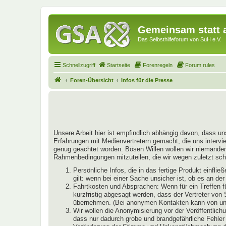
Gemeinsam statt a
Das Selbsthilfeforum von SuH e.V.
Schnellzugriff
Startseite
Forenregeln
Forum rules
Foren-Übersicht
Infos für die Presse
Unsere Arbeit hier ist empfindlich abhängig davon, dass un
Erfahrungen mit Medienvertretern gemacht, die uns intervie
genug geachtet worden. Bösen Willen wollen wir niemandem u
Rahmenbedingungen mitzuteilen, die wir wegen zuletzt schl
Persönliche Infos, die in das fertige Produkt einfl
gilt: wenn bei einer Sache unsicher ist, ob es an de
Fahrtkosten und Absprachen: Wenn für ein Treffen f
kurzfristig abgesagt werden, dass der Vertreter von
übernehmen. (Bei anonymen Kontakten kann von uns 
Wir wollen die Anonymisierung vor der Veröffentlichu
dass nur dadurch grobe und brandgefährliche Fehler