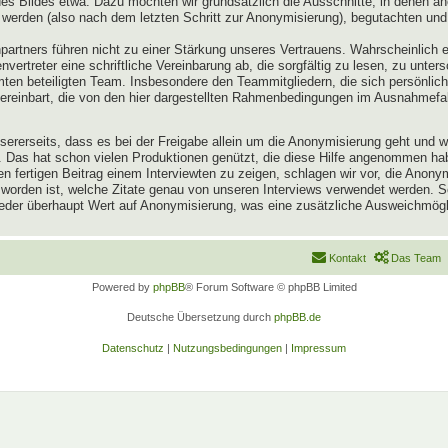
 Bildes etwa. Dazu möchten wir grundsätzlich die Ausschnitte, in denen an
 werden (also nach dem letzten Schritt zur Anonymisierung), begutachten und
artners führen nicht zu einer Stärkung unseres Vertrauens. Wahrscheinlich 
vertreter eine schriftliche Vereinbarung ab, die sorgfältig zu lesen, zu unter
n beteiligten Team. Insbesondere den Teammitgliedern, die sich persönlich 
vereinbart, die von den hier dargestellten Rahmenbedingungen im Ausnahmefa
 unsererseits, dass es bei der Freigabe allein um die Anonymisierung geht und
en. Das hat schon vielen Produktionen genützt, die diese Hilfe angenommen h
 fertigen Beitrag einem Interviewten zu zeigen, schlagen wir vor, die Anon
 worden ist, welche Zitate genau von unseren Interviews verwendet werden.
lieder überhaupt Wert auf Anonymisierung, was eine zusätzliche Ausweichmögli
Kontakt
Das Team
Powered by
phpBB
® Forum Software © phpBB Limited
Deutsche Übersetzung durch
phpBB.de
Datenschutz
|
Nutzungsbedingungen
|
Impressum