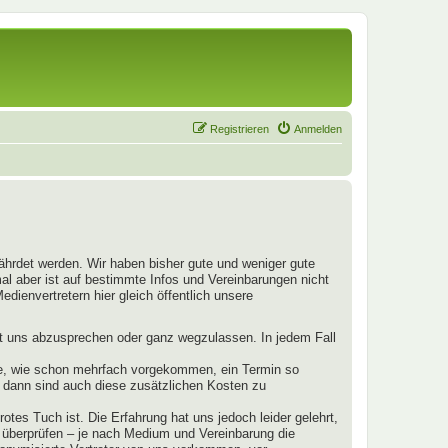
Registrieren
Anmelden
fährdet werden. Wir haben bisher gute und weniger gute
mal aber ist auf bestimmte Infos und Vereinbarungen nicht
dienvertretern hier gleich öffentlich unsere
mit uns abzusprechen oder ganz wegzulassen. In jedem Fall
llte, wie schon mehrfach vorgekommen, ein Termin so
s, dann sind auch diese zusätzlichen Kosten zu
otes Tuch ist. Die Erfahrung hat uns jedoch leider gelehrt,
u überprüfen – je nach Medium und Vereinbarung die