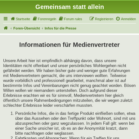
Gemeinsam statt allein
Startseite
Forenregeln
Forum rules
Registrieren
Anmelden
Foren-Übersicht
Infos für die Presse
Informationen für Medienvertreter
Unsere Arbeit hier ist empfindlich abhängig davon, dass unsere
Identitäten nicht offenbart und unser persönliches Wohlergehen nicht
gefährdet werden. Wir haben bisher gute und weniger gute Erfahrungen
mit Medienvertretern gemacht, die uns interviewen wollten. Teilweise
wurde vorbildlich und professionell gearbeitet, manchmal aber ist auf
bestimmte Infos und Vereinbarungen nicht genug geachtet worden. Bösen
Willen wollen wir niemandem unterstellen. Doch aufgrund dieser
Erlebnisse erachten wir es für sinnvoll, Medienvertretern hier gleich
öffentlich unsere Rahmenbedingungen mitzuteilen, die wir wegen zuletzt
schlechter Erlebnisse leider verschärfen mussten.
Persönliche Infos, die in das fertige Produkt einfließen sollen, etwa
über das Aussehen oder den Treffpunkt oder Wohnort, sind mit uns
abzusprechen oder ganz wegzulassen. In jedem Fall gilt: wenn bei
einer Sache unsicher ist, ob es an der Anonymität kratzt, dann
bitte nachfragen oder weglassen.
Fahrtkosten und Absprachen: Wenn für ein Treffen für uns