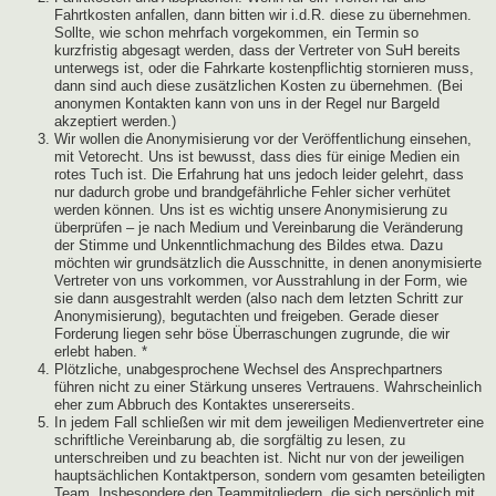
Fahrtkosten anfallen, dann bitten wir i.d.R. diese zu übernehmen.
Sollte, wie schon mehrfach vorgekommen, ein Termin so
kurzfristig abgesagt werden, dass der Vertreter von SuH bereits
unterwegs ist, oder die Fahrkarte kostenpflichtig stornieren muss,
dann sind auch diese zusätzlichen Kosten zu übernehmen. (Bei
anonymen Kontakten kann von uns in der Regel nur Bargeld
akzeptiert werden.)
Wir wollen die Anonymisierung vor der Veröffentlichung einsehen,
mit Vetorecht. Uns ist bewusst, dass dies für einige Medien ein
rotes Tuch ist. Die Erfahrung hat uns jedoch leider gelehrt, dass
nur dadurch grobe und brandgefährliche Fehler sicher verhütet
werden können. Uns ist es wichtig unsere Anonymisierung zu
überprüfen – je nach Medium und Vereinbarung die Veränderung
der Stimme und Unkenntlichmachung des Bildes etwa. Dazu
möchten wir grundsätzlich die Ausschnitte, in denen anonymisierte
Vertreter von uns vorkommen, vor Ausstrahlung in der Form, wie
sie dann ausgestrahlt werden (also nach dem letzten Schritt zur
Anonymisierung), begutachten und freigeben. Gerade dieser
Forderung liegen sehr böse Überraschungen zugrunde, die wir
erlebt haben. *
Plötzliche, unabgesprochene Wechsel des Ansprechpartners
führen nicht zu einer Stärkung unseres Vertrauens. Wahrscheinlich
eher zum Abbruch des Kontaktes unsererseits.
In jedem Fall schließen wir mit dem jeweiligen Medienvertreter eine
schriftliche Vereinbarung ab, die sorgfältig zu lesen, zu
unterschreiben und zu beachten ist. Nicht nur von der jeweiligen
hauptsächlichen Kontaktperson, sondern vom gesamten beteiligten
Team. Insbesondere den Teammitgliedern, die sich persönlich mit