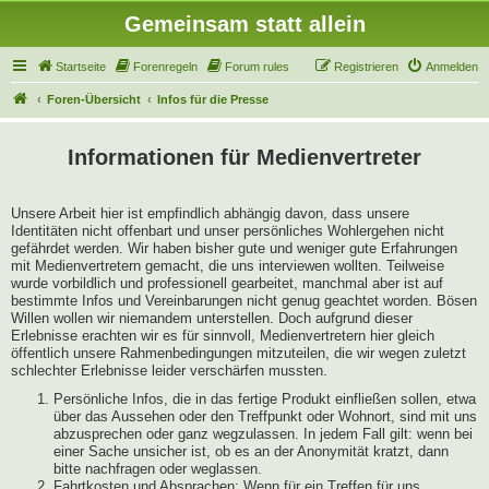
Gemeinsam statt allein
Startseite
Forenregeln
Forum rules
Registrieren
Anmelden
Foren-Übersicht
Infos für die Presse
Informationen für Medienvertreter
Unsere Arbeit hier ist empfindlich abhängig davon, dass unsere
Identitäten nicht offenbart und unser persönliches Wohlergehen nicht
gefährdet werden. Wir haben bisher gute und weniger gute Erfahrungen
mit Medienvertretern gemacht, die uns interviewen wollten. Teilweise
wurde vorbildlich und professionell gearbeitet, manchmal aber ist auf
bestimmte Infos und Vereinbarungen nicht genug geachtet worden. Bösen
Willen wollen wir niemandem unterstellen. Doch aufgrund dieser
Erlebnisse erachten wir es für sinnvoll, Medienvertretern hier gleich
öffentlich unsere Rahmenbedingungen mitzuteilen, die wir wegen zuletzt
schlechter Erlebnisse leider verschärfen mussten.
Persönliche Infos, die in das fertige Produkt einfließen sollen, etwa
über das Aussehen oder den Treffpunkt oder Wohnort, sind mit uns
abzusprechen oder ganz wegzulassen. In jedem Fall gilt: wenn bei
einer Sache unsicher ist, ob es an der Anonymität kratzt, dann
bitte nachfragen oder weglassen.
Fahrtkosten und Absprachen: Wenn für ein Treffen für uns