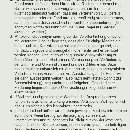
Fahrtkosten anfallen, dann bitten wir i.d.R. diese zu übernehmen.
Sollte, wie schon mehrfach vorgekommen, ein Termin so
kurzfristig abgesagt werden, dass der Vertreter von SuH bereits
unterwegs ist, oder die Fahrkarte kostenpflichtig stornieren muss,
dann sind auch diese zusätzlichen Kosten zu übernehmen. (Bei
anonymen Kontakten kann von uns in der Regel nur Bargeld
akzeptiert werden.)
Wir wollen die Anonymisierung vor der Veröffentlichung einsehen,
mit Vetorecht. Uns ist bewusst, dass dies für einige Medien ein
rotes Tuch ist. Die Erfahrung hat uns jedoch leider gelehrt, dass
nur dadurch grobe und brandgefährliche Fehler sicher verhütet
werden können. Uns ist es wichtig unsere Anonymisierung zu
überprüfen – je nach Medium und Vereinbarung die Veränderung
der Stimme und Unkenntlichmachung des Bildes etwa. Dazu
möchten wir grundsätzlich die Ausschnitte, in denen anonymisierte
Vertreter von uns vorkommen, vor Ausstrahlung in der Form, wie
sie dann ausgestrahlt werden (also nach dem letzten Schritt zur
Anonymisierung), begutachten und freigeben. Gerade dieser
Forderung liegen sehr böse Überraschungen zugrunde, die wir
erlebt haben. *
Plötzliche, unabgesprochene Wechsel des Ansprechpartners
führen nicht zu einer Stärkung unseres Vertrauens. Wahrscheinlich
eher zum Abbruch des Kontaktes unsererseits.
In jedem Fall schließen wir mit dem jeweiligen Medienvertreter eine
schriftliche Vereinbarung ab, die sorgfältig zu lesen, zu
unterschreiben und zu beachten ist. Nicht nur von der jeweiligen
hauptsächlichen Kontaktperson, sondern vom gesamten beteiligten
Team. Insbesondere den Teammitgliedern, die sich persönlich mit